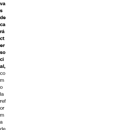
va
s
de
ca
rá
ct
er
so
ci
al,
co
m
o
la
ref
or
m
a
de