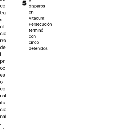
a
co
disparos
en
tra
Vitacura:
s
Persecución
el
terminó
cie
con
rre
cinco
de
detenidos
l
pr
oc
es
o
co
nst
itu
cio
nal
.