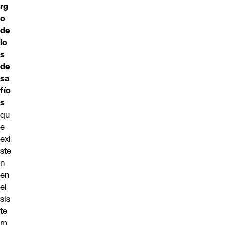
rg
o
de
lo
s
de
sa
fío
s
qu
e
exi
ste
n
en
el
sis
te
m