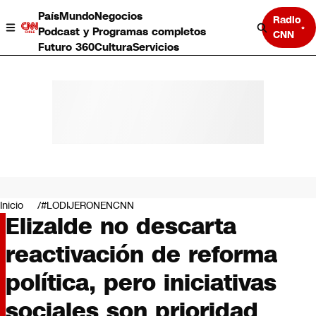
País
Mundo
Negocios
Radio
Podcast y Programas completos
CNN
Futuro 360
Cultura
Servicios
País
Mundo
Negocios
Inicio
#LODIJERONENCNN
Elizalde no descarta
Deportes
Programas completos
reactivación de reforma
Cultura
Servicios
política, pero iniciativas
Bits
CNN Data
sociales son prioridad
CNN tiempo