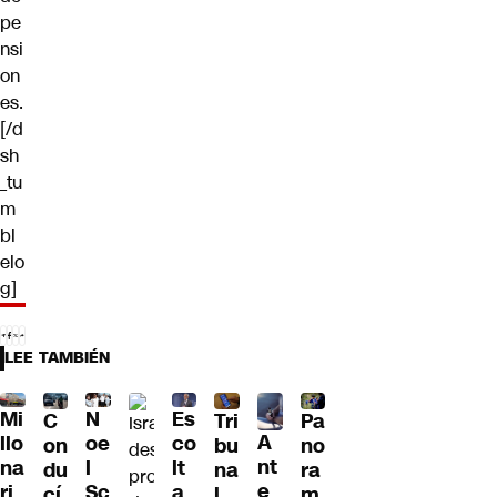
pe
nsi
on
es.
[/d
sh
_tu
m
bl
elo
g]
LEE TAMBIÉN
Mi
N
Es
C
Tri
Pa
A
llo
oe
co
on
bu
no
nt
na
l
lt
du
na
ra
e
ri
Sc
a
cí
l
m