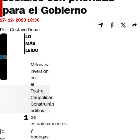
Futuro 360
para el Gobierno
Opinión
27- 12- 2023 19:30
Por
Gustavo Donat
LO
MÁS
LEÍDO
Millonaria
inversión
en
el
Teatro
Caupolicán:
Construirán
edificio
de
estacionamientos
y
[d
bodegas
sh