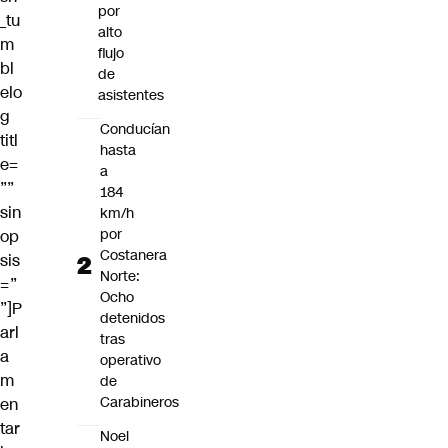
por
_tu
alto
m
flujo
bl
de
elo
asistentes
g
Conducían
titl
hasta
e=
a
””
184
sin
km/h
por
op
Costanera
sis
Norte:
=”
Ocho
”]P
detenidos
arl
tras
a
operativo
m
de
Carabineros
en
tar
Noel