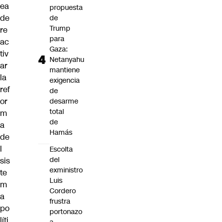
ea
propuesta
de
de
Trump
re
para
ac
Gaza:
tiv
Netanyahu
ar
mantiene
la
exigencia
ref
de
or
desarme
total
m
de
a
Hamás
de
l
Escolta
del
sis
exministro
te
Luis
m
Cordero
a
frustra
po
portonazo
líti