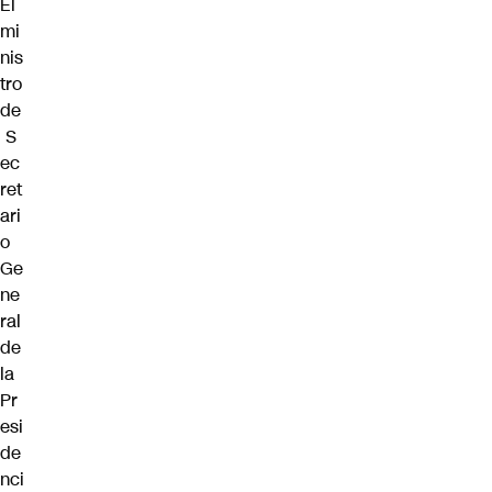
El
mi
nis
tro
de
S
ec
ret
ari
o
Ge
ne
ral
de
la
Pr
esi
de
nci