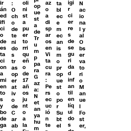
igi
ir
oli
az
:
ta
N
op
r
án
ni
o
O
bl
ac
ue
ci
ed
st
a
ch
ec
io
st
er
ifi
a
di
o
e
na
a
re
ci
pu
sp
de
m
l y
de
s
o
er
ar
te
ec
al
Tr
de
de
to
os
ni
an
O
u
se
es
rri
en
do
is
bs
m
gu
ta
qu
Vi
s
m
er
p
ri
ci
eñ
ta
tr
o
va
pa
da
on
o
cu
as
pr
to
ra
d
a
de
ra
op
op
ri
G
inf
mi
17
:
er
ue
o
az
an
en
añ
Pe
at
st
M
a:
til
to
os
rs
iv
o
an
N
en
s
ju
ec
o
po
ue
et
líq
y
nt
uc
de
r
l
an
ui
bo
o
ió
C
Su
Fo
ya
do
de
a
n
ar
bt
st
hu
s
ga
la
te
ab
el
er,
m