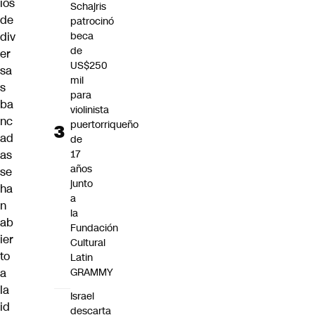
ios
Schajris
de
patrocinó
div
beca
de
er
US$250
sa
mil
s
para
ba
violinista
nc
puertorriqueño
ad
de
as
17
años
se
junto
ha
a
n
la
ab
Fundación
ier
Cultural
to
Latin
a
GRAMMY
la
Israel
id
descarta