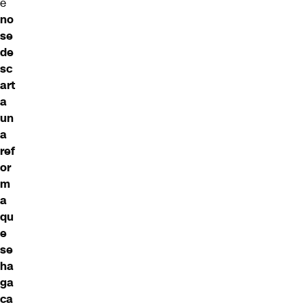
e
no
se
de
sc
art
a
un
a
ref
or
m
a
qu
e
se
ha
ga
ca