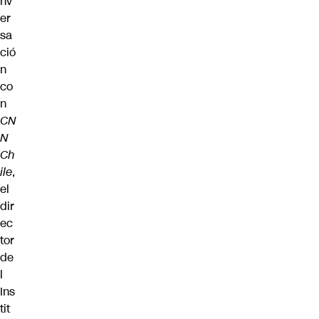
nv
er
sa
ció
n
co
n
CN
N
Ch
ile
,
el
dir
ec
tor
de
l
Ins
tit