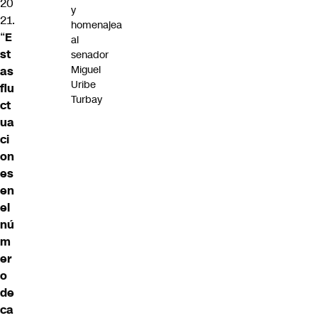
20
y
21.
homenajea
“
E
al
st
senador
Miguel
as
Uribe
flu
Turbay
ct
ua
ci
on
es
en
el
nú
m
er
o
de
ca