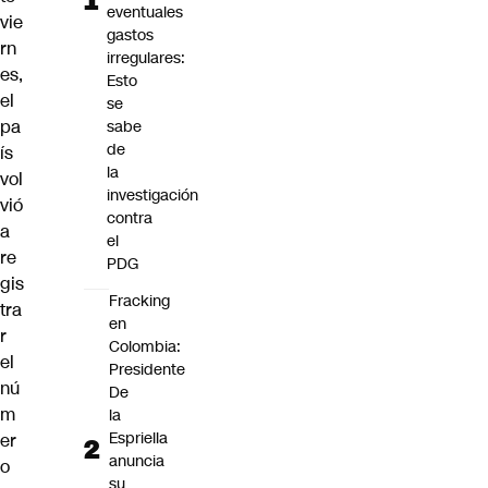
eventuales
vie
gastos
rn
irregulares:
es,
Esto
el
se
pa
sabe
de
ís
la
vol
investigación
vió
contra
a
el
re
PDG
gis
Fracking
tra
en
r
Colombia:
el
Presidente
nú
De
m
la
Espriella
er
anuncia
o
su