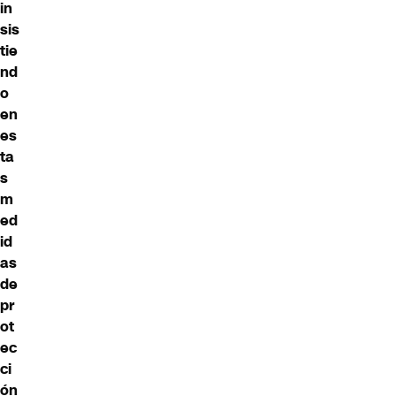
in
sis
tie
nd
o
en
es
ta
s
m
ed
id
as
de
pr
ot
ec
ci
ón