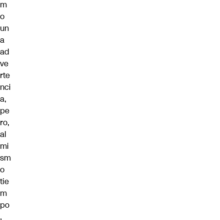
m
o
un
a
ad
ve
rte
nci
a,
pe
ro,
al
mi
sm
o
tie
m
po
,