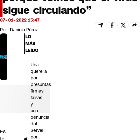
Futuro 360
sigue circulando”
Opinión
07- 01- 2022 15:47
Por
Daniela Pérez
LO
MÁS
LEÍDO
Una
querella
por
presuntas
firmas
falsas
y
una
denuncia
del
Servel
Es
por
te