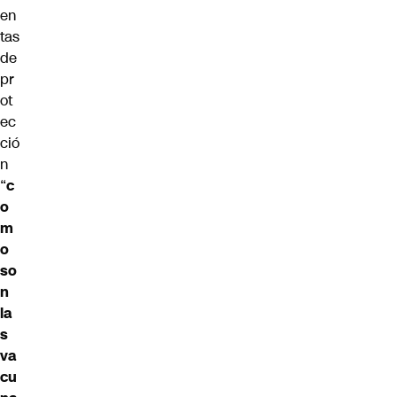
en
tas
de
pr
ot
ec
ció
n
“
c
o
m
o
so
n
la
s
va
cu