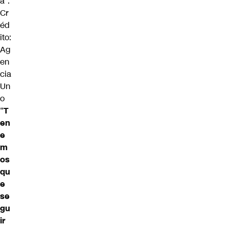
a”.
Cr
éd
ito:
Ag
en
cia
Un
o
“
T
en
e
m
os
qu
e
se
gu
ir