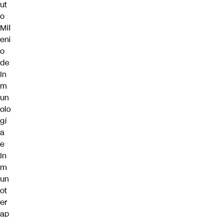
ut
o
Mil
eni
o
de
In
m
un
olo
gí
a
e
In
m
un
ot
er
ap