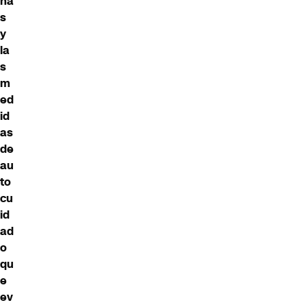
na
s
y
la
s
m
ed
id
as
de
au
to
cu
id
ad
o
qu
e
ev