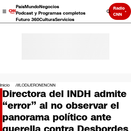
País
Mundo
Negocios
Radio
Podcast y Programas completos
CNN
Futuro 360
Cultura
Servicios
País
Mundo
Negocios
Inicio
#LODIJERONENCNN
Directora del INDH admite
Deportes
Programas completos
“error” al no observar el
Cultura
Servicios
panorama político ante
Bits
CNN Data
querella contra Desbordes
CNN tiempo