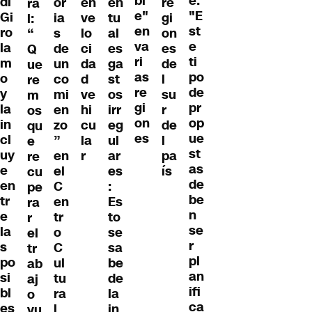
bl
e:
di
or
en
en
re
ra
e"
"E
Gi
ia
ve
tu
gi
l:
en
st
ro
s
lo
al
on
“
va
e
la
de
ci
es
es
Q
ri
ti
m
un
da
ga
de
ue
as
po
o
co
d
st
l
re
re
de
y
mi
ve
os
su
m
gi
pr
la
en
hi
irr
r
os
on
op
in
zo
cu
eg
de
qu
es
ue
cl
”
la
ul
l
e
st
uy
en
r
ar
pa
re
as
e
el
es
ís
cu
de
en
C
:
pe
be
tr
en
Es
ra
n
e
tr
to
r
se
la
o
se
el
r
s
C
sa
tr
pl
po
ul
be
ab
an
si
tu
de
aj
ifi
bl
ra
la
o
ca
es
l
in
vu