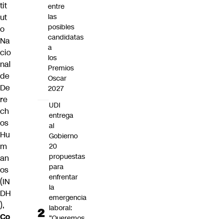
tit
entre
ut
las
posibles
o
candidatas
Na
a
cio
los
nal
Premios
de
Oscar
De
2027
re
UDI
ch
entrega
os
al
Hu
Gobierno
m
20
propuestas
an
para
os
enfrentar
(IN
la
DH
emergencia
),
laboral:
Co
“Queremos