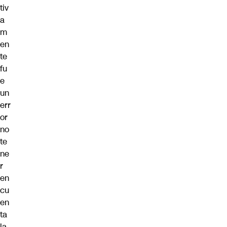
tiv
a
m
en
te
fu
e
un
err
or
no
te
ne
r
en
cu
en
ta
la