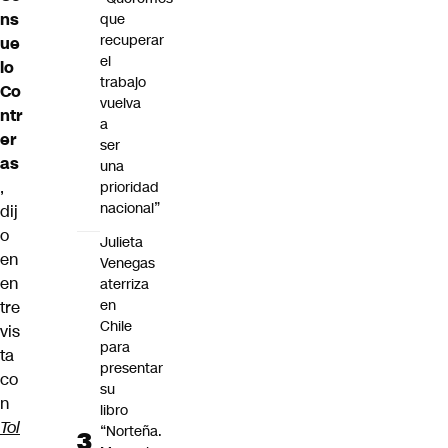
ns
que
recuperar
ue
el
lo
trabajo
Co
vuelva
ntr
a
er
ser
as
una
,
prioridad
nacional”
dij
o
Julieta
en
Venegas
en
aterriza
en
tre
Chile
vis
para
ta
presentar
co
su
n
libro
Tol
“Norteña.