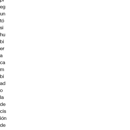
eg
un
tó
si
hu
bi
er
a
ca
m
bi
ad
o
la
de
cis
ión
de