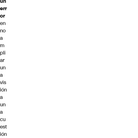
un
err
or
en
no
a
m
pli
ar
un
a
vis
ión
a
un
a
cu
est
ión