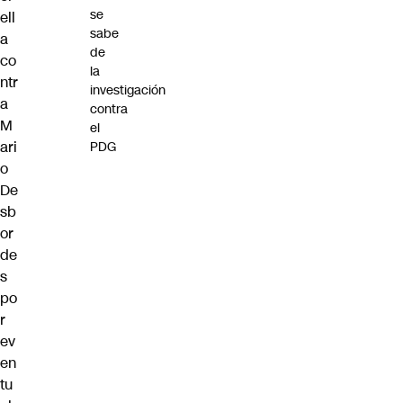
se
ell
sabe
a
de
co
la
ntr
investigación
a
contra
M
el
ari
PDG
o
De
sb
or
de
s
po
r
ev
en
tu