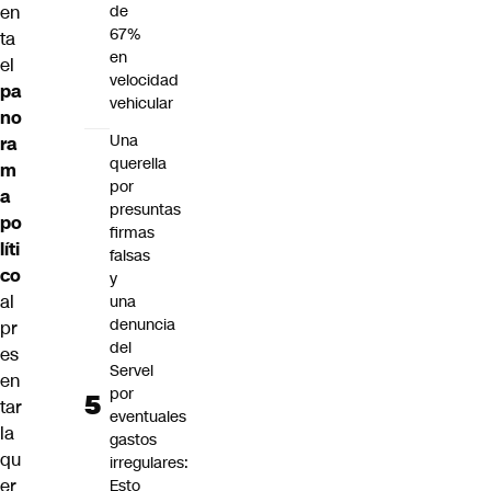
en
de
67%
ta
en
el
velocidad
pa
vehicular
no
Una
ra
querella
m
por
a
presuntas
po
firmas
líti
falsas
co
y
al
una
denuncia
pr
del
es
Servel
en
por
tar
eventuales
la
gastos
qu
irregulares:
er
Esto