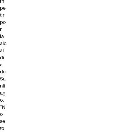
m
pe
tir
po
r
la
alc
al
dí
a
de
Sa
nti
ag
o.
“N
o
se
to