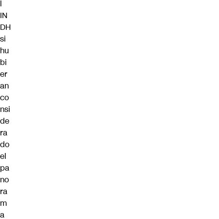
l
IN
DH
si
hu
bi
er
an
co
nsi
de
ra
do
el
pa
no
ra
m
a