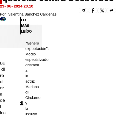
Futuro 360
23- 06- 2024 23:10
Opinión
Por
Valentina Sánchez Cárdenas
LO
MÁS
LEÍDO
“Genera
expectación”:
Medio
especializado
La
destaca
di
a
re
la
ct
actriz
Mariana
or
di
a
Girolamo
de
y
l
la
Ins
incluye