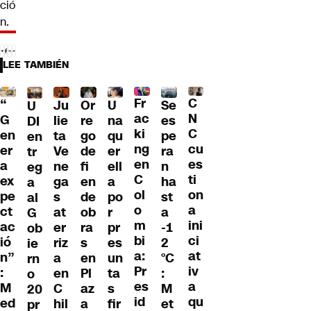
ció
n.
LEE TAMBIÉN
Fr
C
“
Ju
Or
U
Se
U
ac
N
G
lie
re
na
es
DI
ki
C
en
ta
go
qu
pe
en
ng
cu
er
Ve
de
er
ra
tr
en
es
a
ne
fi
ell
n
eg
C
ti
ex
ga
en
a
ha
a
ol
on
pe
s
de
po
st
al
o
a
ct
at
ob
r
a
G
m
ini
ac
er
ra
pr
-1
ob
bi
ci
ió
riz
s
es
2
ie
a:
at
n”
a
en
un
°C
rn
Pr
iv
:
en
Pl
ta
:
o
es
a
M
C
az
s
M
20
id
qu
ed
hil
a
fir
et
pr