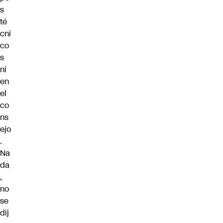
s
té
cni
co
s
ni
en
el
co
ns
ejo
.
Na
da
,
no
se
dij