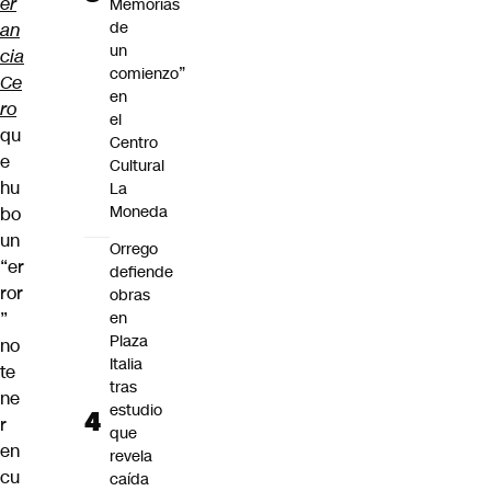
er
Memorias
de
an
un
cia
comienzo”
Ce
en
ro
el
qu
Centro
e
Cultural
hu
La
Moneda
bo
un
Orrego
“er
defiende
ror
obras
”
en
Plaza
no
Italia
te
tras
ne
estudio
r
que
en
revela
cu
caída