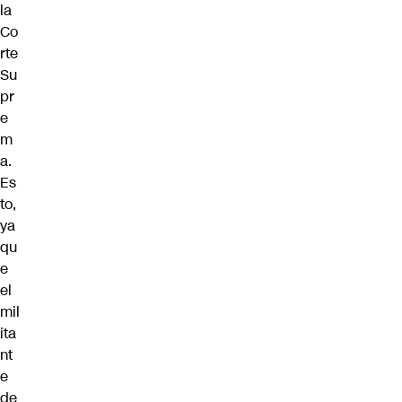
la
Co
rte
Su
pr
e
m
a.
Es
to,
ya
qu
e
el
mil
ita
nt
e
de