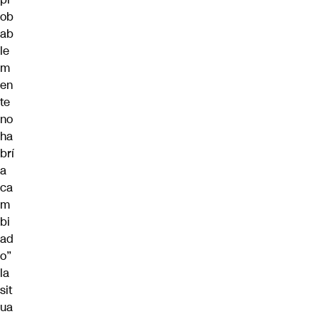
ob
ab
le
m
en
te
no
ha
brí
a
ca
m
bi
ad
o”
la
sit
ua