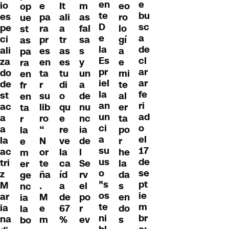
en
e
io
e
It
m
eo
op
te
bu
es
pa
ali
as
ro
ue
D
sc
pe
ra
a
fal
lo
st
e
a
ci
pr
tr
sa
gí
as
la
de
ali
es
as
s
a
pa
Es
cl
za
en
es
y
e
ra
pr
ar
do
ta
tu
un
mi
en
iel
ar
de
r
di
a
te
fr
la
fe
st
su
o
de
al
en
an
ri
ac
lib
qu
nu
er
ta
un
ad
a
ro
e
nc
ta
r
ci
o
a
“
re
ia
po
la
a
el
la
N
ve
de
r
e
su
17
ac
or
la
l
he
m
us
de
tri
te
ca
Se
la
er
o
se
z
ña
íd
rv
da
ge
"s
pt
M
.
a
el
s
nc
os
ie
ar
M
de
po
en
ia
te
m
ia
e
67
r
do
la
ni
br
na
m
%
ev
s
bo