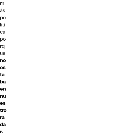
m
ás
po
líti
ca
po
rq
ue
no
es
ta
ba
en
nu
es
tro
ra
da
r,