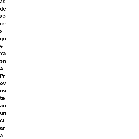
as
de
sp
ué
s
qu
e
Ya
sn
a
Pr
ov
os
te
an
un
ci
ar
a