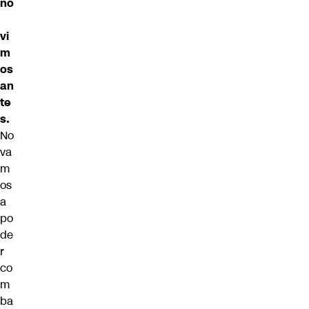
no
vi
m
os
an
te
s.
No
va
m
os
a
po
de
r
co
m
ba