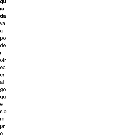
qu
ie
da
va
a
po
de
r
ofr
ec
er
al
go
qu
e
sie
m
pr
e