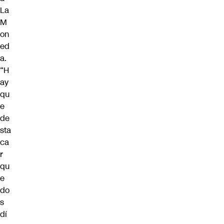
La
M
on
ed
a.
“H
ay
qu
e
de
sta
ca
r
qu
e
do
s
dí