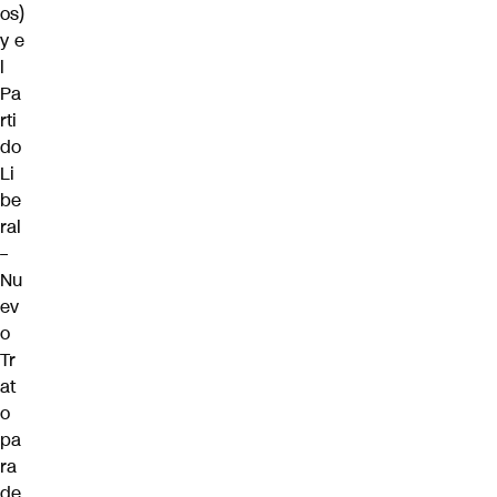
os)
y e
l
Pa
rti
do
Li
be
ral
–
Nu
ev
o
Tr
at
o
pa
ra
de