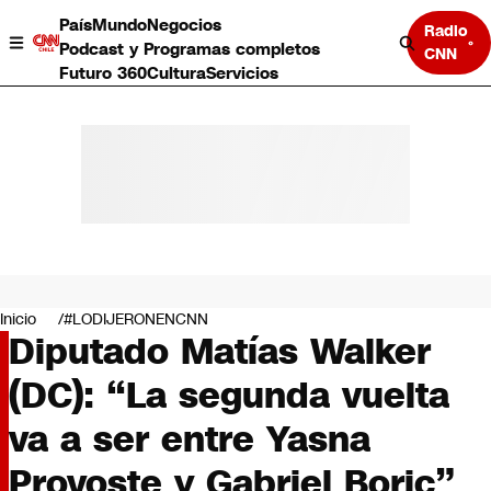
País
Mundo
Negocios
Radio
Podcast y Programas completos
CNN
Futuro 360
Cultura
Servicios
País
Mundo
Negocios
Inicio
#LODIJERONENCNN
Diputado Matías Walker
Deportes
Programas completos
(DC): “La segunda vuelta
Cultura
Servicios
va a ser entre Yasna
Bits
CNN Data
Provoste y Gabriel Boric”
CNN tiempo