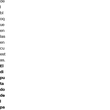
de
l
bl
oq
ue
en
las
en
cu
est
as.
El
di
pu
ta
do
de
l
pa