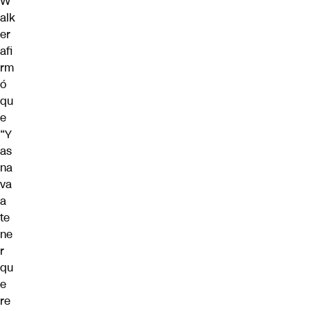
W
alk
er
afi
rm
ó
qu
e
“Y
as
na
va
a
te
ne
r
qu
e
re