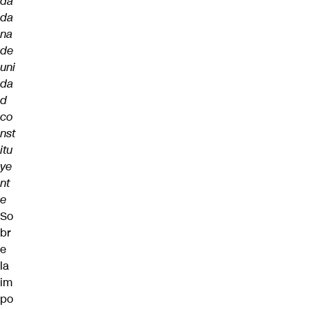
da
da
na
de
uni
da
d
co
nst
itu
ye
nt
e
So
br
e
la
im
po