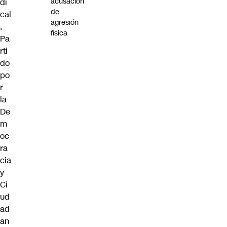
acusación
di
de
cal
agresión
,
física
Pa
rti
do
po
r
la
De
m
oc
ra
cia
y
Ci
ud
ad
an