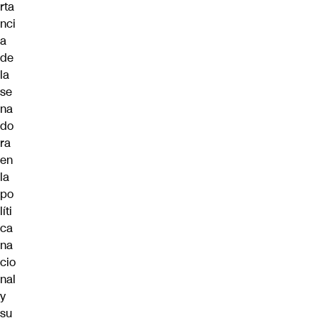
rta
nci
a
de
la
se
na
do
ra
en
la
po
líti
ca
na
cio
nal
y
su