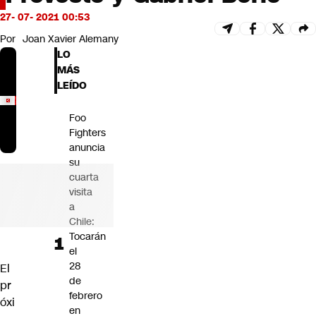
Futuro 360
27- 07- 2021 00:53
Opinión
Por
Joan Xavier Alemany
LO
MÁS
LEÍDO
Foo
Fighters
anuncia
su
cuarta
visita
a
Chile:
Tocarán
el
28
El
de
pr
febrero
óxi
en