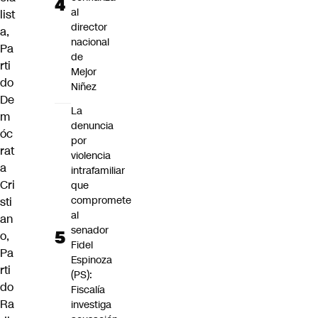
al
list
director
a,
nacional
Pa
de
rti
Mejor
do
Niñez
De
La
m
denuncia
óc
por
rat
violencia
a
intrafamiliar
Cri
que
compromete
sti
al
an
senador
o,
Fidel
Pa
Espinoza
rti
(PS):
do
Fiscalía
Ra
investiga