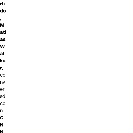
rti
do
,
M
atí
as
W
al
ke
r
,
co
nv
er
só
co
n
C
N
N