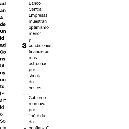
ad
Banco
Central:
an
Empresas
a
muestran
de
optimismo
Un
menor
id
y
ad
condiciones
Co
financieras
más
ns
estrechas
tit
por
uy
shock
en
de
te
costos
(P
Gobierno
art
remueve
id
por
o
“pérdida
So
de
cia
confianza”