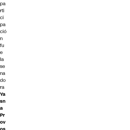
pa
rti
ci
pa
ció
n
fu
e
la
se
na
do
ra
Ya
sn
a
Pr
ov
os