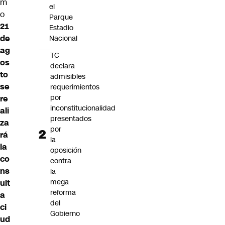
m
el
o
Parque
21
Estadio
de
Nacional
ag
TC
os
declara
to
admisibles
se
requerimientos
por
re
inconstitucionalidad
ali
presentados
za
por
rá
la
la
oposición
co
contra
ns
la
mega
ult
reforma
a
del
ci
Gobierno
ud