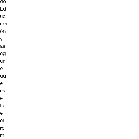
de
Ed
uc
aci
ón
y
as
eg
ur
ó
qu
e
est
e
fu
e
el
re
m