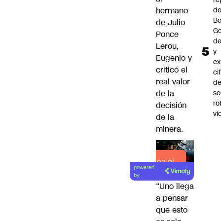
hermano
d
Bo
de Julio
Go
Ponce
de
Lerou,
y
Eugenio y
ex
criticó el
ci
real valor
de
de la
so
ro
decisión
vi
de la
minera.
Lea el
powered
artículo
by
“Uno llega
a pensar
que esto