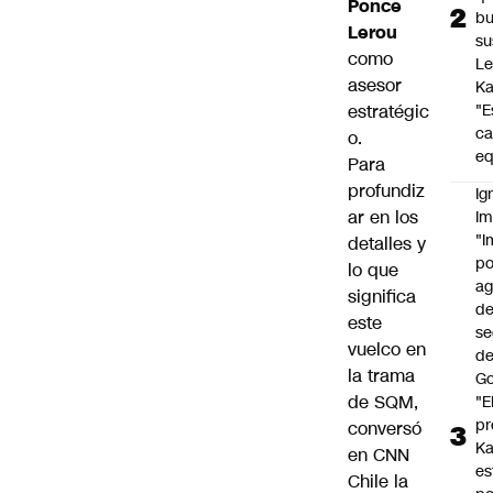
Ponce
b
Lerou
su
como
Le
asesor
Ka
estratégic
"E
c
o.
eq
Para
profundiz
Ig
ar en los
Im
"I
detalles y
po
lo que
a
significa
d
este
se
vuelco en
de
la trama
Go
de SQM,
"E
pr
conversó
Ka
en CNN
es
Chile la