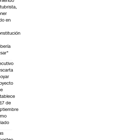
niendo
tubrista,
ner
do en
nstitución
o
bería
sar"
ecutivo
scarta
oyar
oyecto
ue
tablece
 17 de
ptiembre
omo
riado
as
posteo