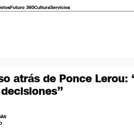
letos
Futuro 360
Cultura
Servicios
so atrás de Ponce Lerou:
 decisiones”
MÁS
O