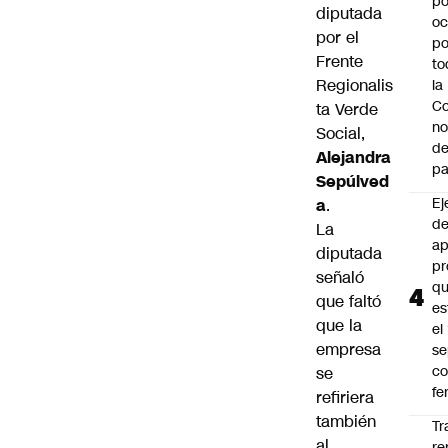
po
diputada
oc
por el
po
Frente
to
Regionalis
la
Co
ta Verde
n
Social,
de
Alejandra
pa
Sepúlved
Ej
a
.
de
La
ap
diputada
pr
señaló
q
que faltó
es
que la
el
empresa
se
c
se
fe
refiriera
también
Tr
al
re