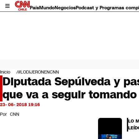
País
Mundo
Negocios
Podcast y Programas comp
País
Mundo
Inicio
#LODIJERONENCNN
Negocios
Diputada Sepúlveda y pa
Deportes
que va a seguir tomando
Programas completos
Cultura
Servicios
23- 06- 2018 19:16
Bits
Por
CNN
CNN Data
LO 
CNN tiempo
LEÍD
Futuro 360
Opinión