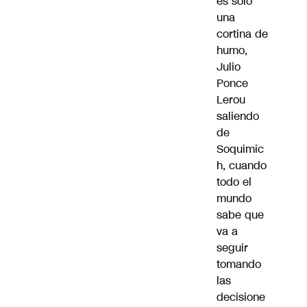
es solo
una
cortina de
humo,
Julio
Ponce
Lerou
saliendo
de
Soquimic
h, cuando
todo el
mundo
sabe que
va a
seguir
tomando
las
decisione