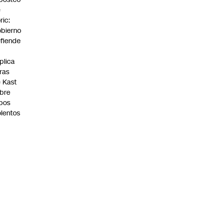
e
ric:
bierno
fiende
plica
fras
 Kast
bre
bos
olentos