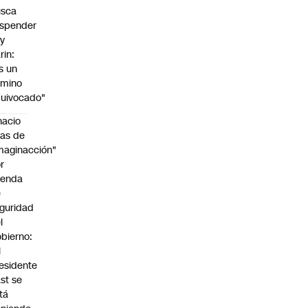
usca
spender
y
rin:
s un
amino
uivocado"
nacio
as de
maginacción"
r
genda
e
guridad
l
bierno:
l
esidente
st se
tá