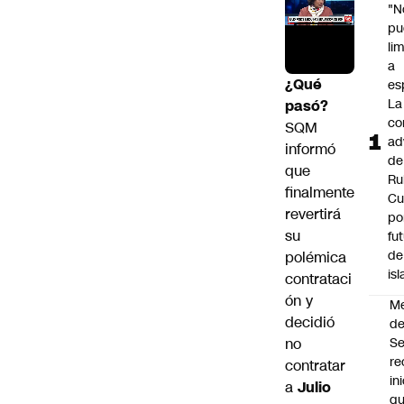
"N
pu
li
a
¿Qué
es
La
pasó?
co
SQM
ad
informó
de
que
Ru
finalmente
Cu
revertirá
po
su
fu
de
polémica
isl
contrataci
ón
y
M
decidió
de
no
S
re
contratar
in
a
Julio
q