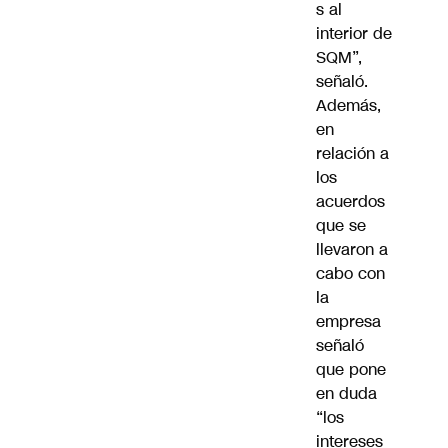
s al
interior de
SQM”,
señaló.
Además,
en
relación a
los
acuerdos
que se
llevaron a
cabo con
la
empresa
señaló
que pone
en duda
“los
intereses