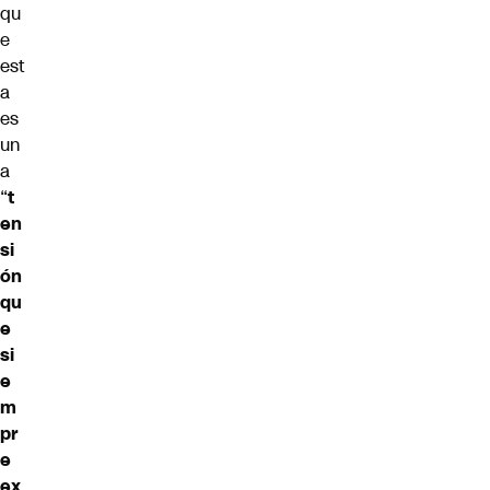
qu
e
est
a
es
un
a
“
t
en
si
ón
qu
e
si
e
m
pr
e
ex