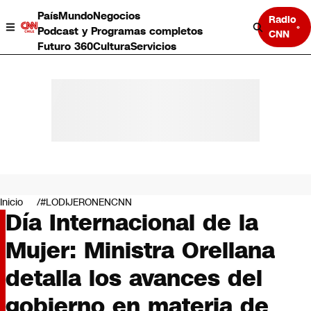
País
Mundo
Negocios
Radio
Podcast y Programas completos
CNN
Futuro 360
Cultura
Servicios
País
Mundo
Negocios
Inicio
#LODIJERONENCNN
Día Internacional de la
Deportes
Programas completos
Mujer: Ministra Orellana
Cultura
Servicios
detalla los avances del
Bits
CNN Data
gobierno en materia de
CNN tiempo