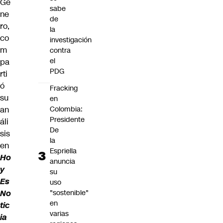
Gé
sabe
ne
de
ro,
la
co
investigación
m
contra
el
pa
PDG
rti
ó
Fracking
su
en
an
Colombia:
Presidente
áli
De
sis
la
en
Espriella
Ho
anuncia
y
su
Es
uso
No
"sostenible"
en
tic
varias
ia