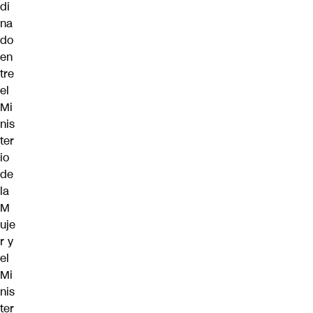
di
na
do
en
tre
el
Mi
nis
ter
io
de
la
M
uje
r y
el
Mi
nis
ter