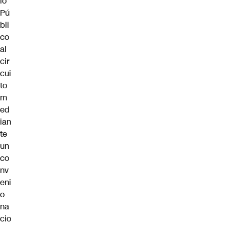
io
Pú
bli
co
al
cir
cui
to
m
ed
ian
te
un
co
nv
eni
o
na
cio