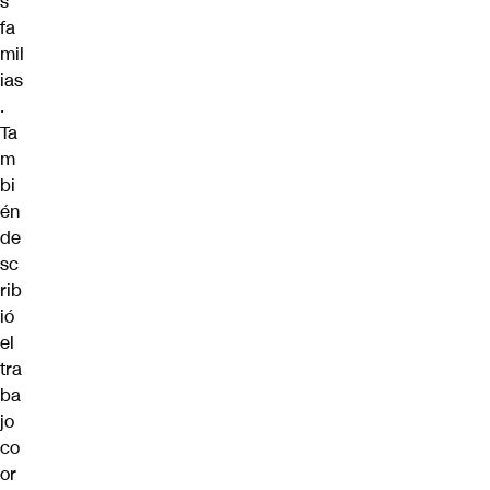
s
fa
mil
ias
.
Ta
m
bi
én
de
sc
rib
ió
el
tra
ba
jo
co
or