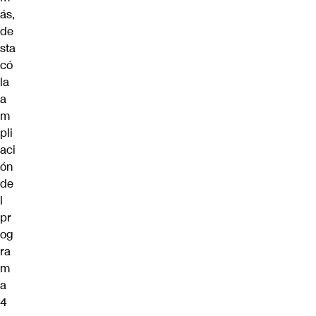
ás,
de
sta
có
la
a
m
pli
aci
ón
de
l
pr
og
ra
m
a
4