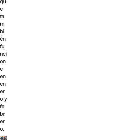
qu
e
ta
m
bi
én
fu
nci
on
e
en
en
er
o y
fe
br
er
o.