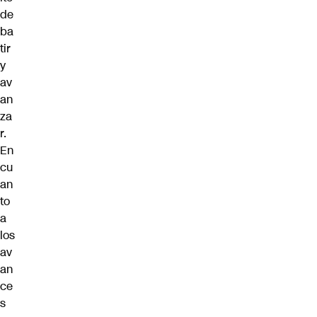
de
ba
tir
y
av
an
za
r.
En
cu
an
to
a
los
av
an
ce
s