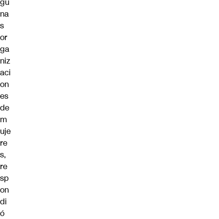
gu
na
s
or
ga
niz
aci
on
es
de
m
uje
re
s,
re
sp
on
di
ó