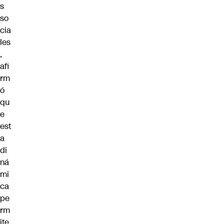
s
so
cia
les
,
afi
rm
ó
qu
e
est
a
di
ná
mi
ca
pe
rm
ite