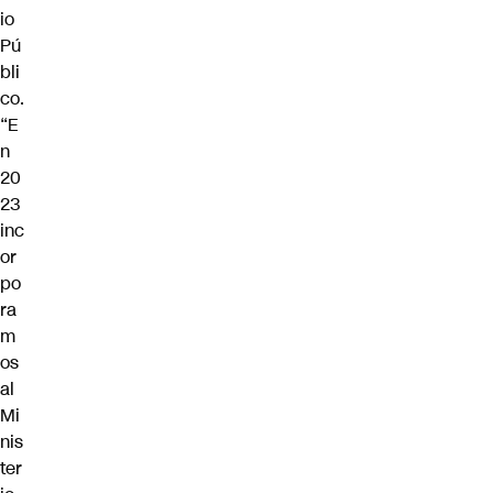
io
Pú
bli
co.
“E
n
20
23
inc
or
po
ra
m
os
al
Mi
nis
ter