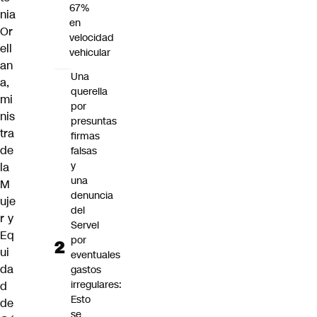
67%
nia
en
Or
velocidad
ell
vehicular
an
Una
a,
querella
mi
por
nis
presuntas
tra
firmas
de
falsas
y
la
una
M
denuncia
uje
del
r y
Servel
Eq
por
ui
eventuales
da
gastos
irregulares:
d
Esto
de
se