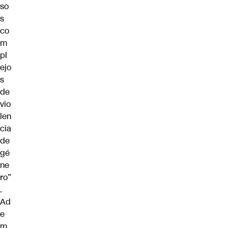
so
s
co
m
pl
ejo
s
de
vio
len
cia
de
gé
ne
ro”
.
Ad
e
m