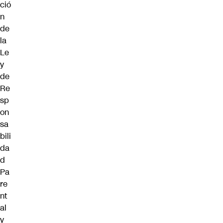
ció
n
de
la
Le
y
de
Re
sp
on
sa
bili
da
d
Pa
re
nt
al
y