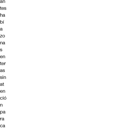
an
tes
ha
bí
a
zo
na
s
en
ter
as
sin
at
en
ció
n
pa
ra
ca