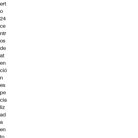
ert
o
24
ce
ntr
os
de
at
en
ció
n
es
pe
cia
liz
ad
a
en
to