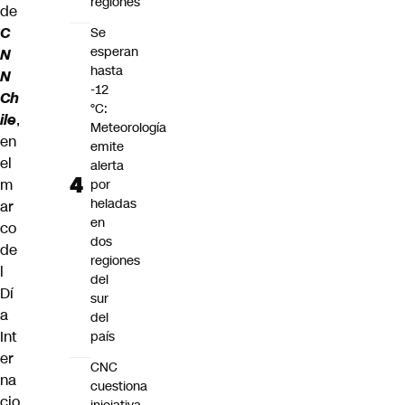
regiones
de
C
Se
esperan
N
hasta
N
-12
Ch
°C:
ile
,
Meteorología
en
emite
el
alerta
m
por
heladas
ar
en
co
dos
de
regiones
l
del
Dí
sur
a
del
Int
país
er
CNC
na
cuestiona
cio