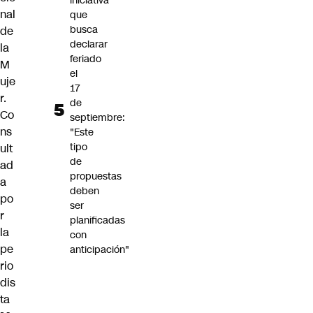
iniciativa
nal
que
busca
de
declarar
la
feriado
M
el
uje
17
r.
de
Co
septiembre:
ns
"Este
tipo
ult
de
ad
propuestas
a
deben
po
ser
r
planificadas
la
con
pe
anticipación"
rio
dis
ta