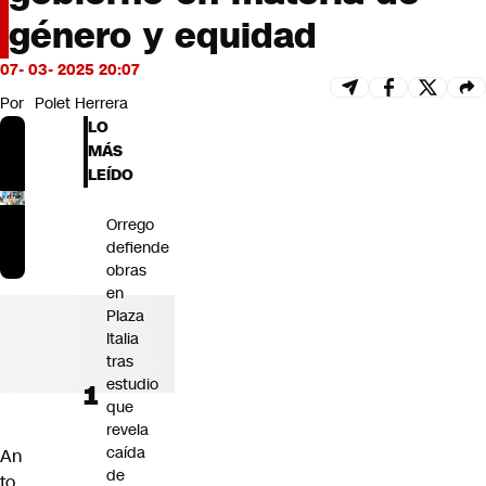
Futuro 360
género y equidad
Opinión
07- 03- 2025 20:07
Por
Polet Herrera
LO
MÁS
LEÍDO
Orrego
defiende
obras
en
Plaza
Italia
tras
estudio
que
revela
caída
An
de
to