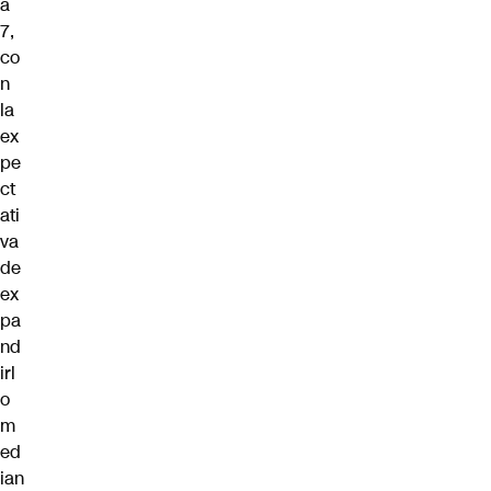
a
7,
co
n
la
ex
pe
ct
ati
va
de
ex
pa
nd
irl
o
m
ed
ian