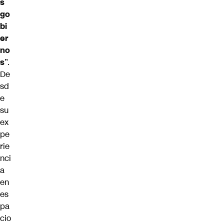
s
go
bi
er
no
s
”.
De
sd
e
su
ex
pe
rie
nci
a
en
es
pa
cio