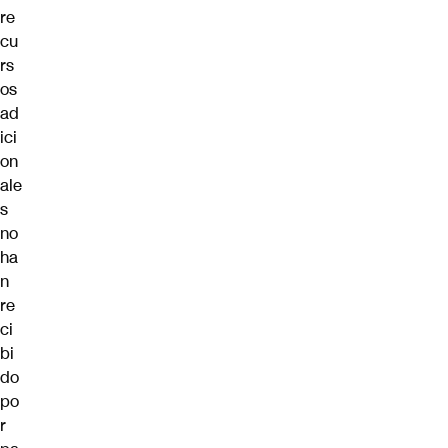
re
cu
rs
os
ad
ici
on
ale
s
no
ha
n
re
ci
bi
do
po
r