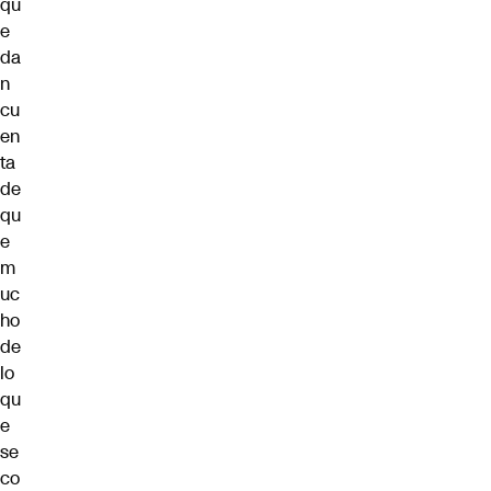
qu
e
da
n
cu
en
ta
de
qu
e
m
uc
ho
de
lo
qu
e
se
co