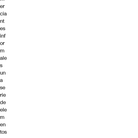
er
cia
nt
es
inf
or
m
ale
s
un
a
se
rie
de
ele
m
en
tos