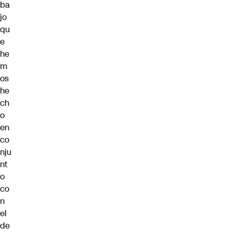
ba
jo
qu
e
he
m
os
he
ch
o
en
co
nju
nt
o
co
n
el
de