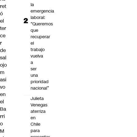
la
ret
emergencia
ó
laboral:
el
“Queremos
ter
que
ce
recuperar
r
el
trabajo
de
vuelva
sal
a
ojo
ser
m
una
asi
prioridad
vo
nacional”
en
Julieta
el
Venegas
Ba
aterriza
rri
en
o
Chile
M
para