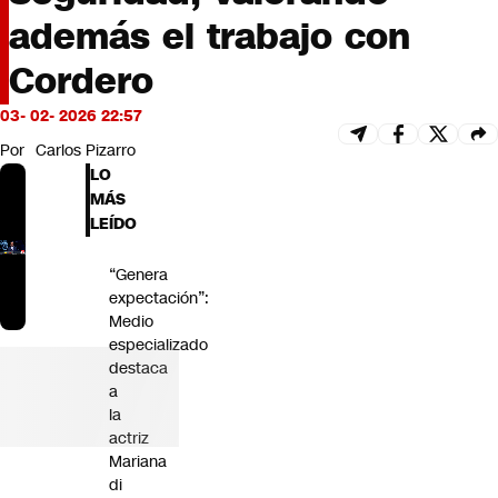
Futuro 360
además el trabajo con
Opinión
Cordero
03- 02- 2026 22:57
Por
Carlos Pizarro
LO
MÁS
LEÍDO
“Genera
expectación”:
Medio
especializado
destaca
a
la
actriz
Mariana
di