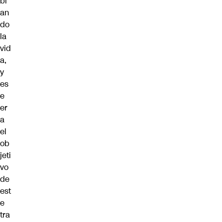
bi
an
do
la
vid
a,
y
es
e
er
a
el
ob
jeti
vo
de
est
e
tra