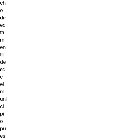
ch
o
dir
ec
ta
m
en
te
de
sd
e
el
m
uni
ci
pi
o
pu
es