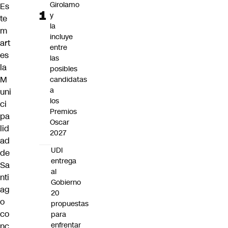
Girolamo
Es
y
te
la
m
incluye
art
entre
es
las
la
posibles
M
candidatas
a
uni
los
ci
Premios
pa
Oscar
lid
2027
ad
UDI
de
entrega
Sa
al
nti
Gobierno
ag
20
o
propuestas
co
para
enfrentar
nc