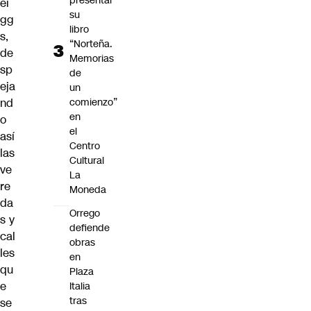
presentar
ei
su
gg
libro
s
,
“Norteña.
de
Memorias
sp
de
eja
un
nd
comienzo”
en
o
el
así
Centro
las
Cultural
ve
La
re
Moneda
da
Orrego
s y
defiende
cal
obras
les
en
qu
Plaza
e
Italia
tras
se