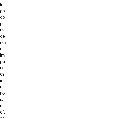
le
ga
do
pr
esi
de
nci
al,
im
pu
est
os
int
er
no
s,
et
c”,