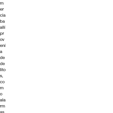
m
er
cia
ba
allí
pr
ov
ení
a
de
de
lito
s,
co
m
o
ala
rm
as