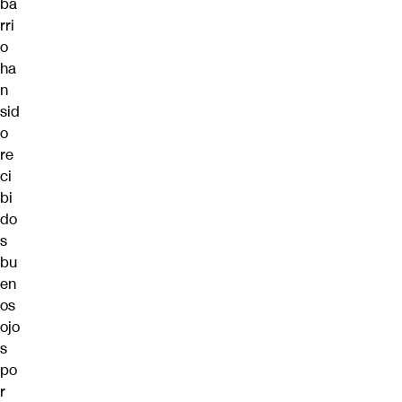
ba
rri
o
ha
n
sid
o
re
ci
bi
do
s
bu
en
os
ojo
s
po
r