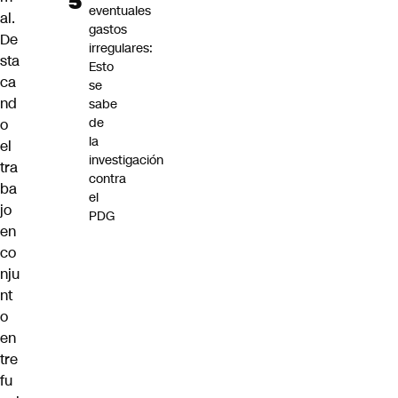
eventuales
al.
gastos
De
irregulares:
sta
Esto
ca
se
nd
sabe
de
o
la
el
investigación
tra
contra
ba
el
jo
PDG
en
co
nju
nt
o
en
tre
fu