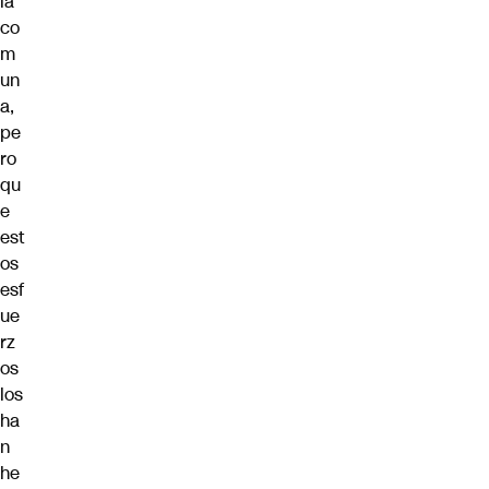
la
co
m
un
a,
pe
ro
qu
e
est
os
esf
ue
rz
os
los
ha
n
he