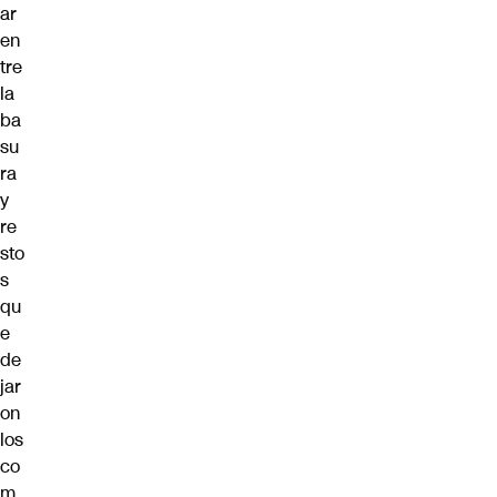
ar
en
tre
la
ba
su
ra
y
re
sto
s
qu
e
de
jar
on
los
co
m