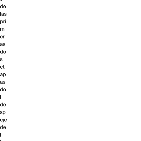
de
las
pri
m
er
as
do
s
et
ap
as
de
l
de
sp
eje
de
l