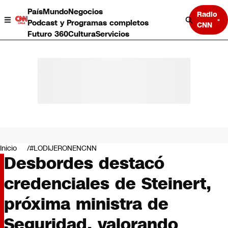
País
Mundo
Negocios
Radio
Podcast y Programas completos
CNN
Futuro 360
Cultura
Servicios
País
Mundo
Negocios
Inicio
#LODIJERONENCNN
Desbordes destacó
Deportes
Programas completos
credenciales de Steinert,
Cultura
Servicios
próxima ministra de
Bits
CNN Data
Seguridad, valorando
CNN tiempo