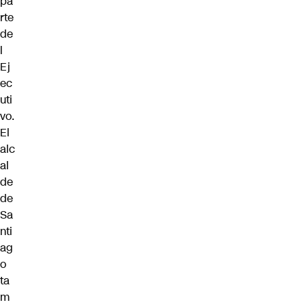
pa
rte
de
l
Ej
ec
uti
vo.
El
alc
al
de
de
Sa
nti
ag
o
ta
m