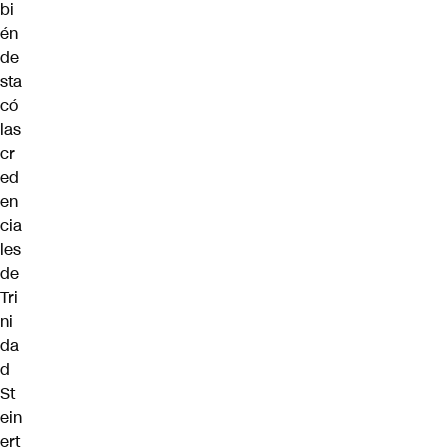
bi
én
de
sta
có
las
cr
ed
en
cia
les
de
Tri
ni
da
d
St
ein
ert