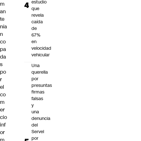
estudio
m
que
an
revela
te
caída
nía
de
n
67%
co
en
velocidad
pa
vehicular
da
s
Una
po
querella
por
r
presuntas
el
firmas
co
falsas
m
y
er
una
cio
denuncia
inf
del
Servel
or
por
m