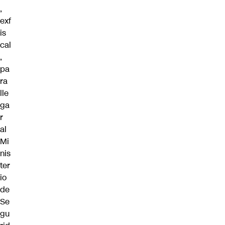
,
exf
is
cal
,
pa
ra
lle
ga
r
al
Mi
nis
ter
io
de
Se
gu