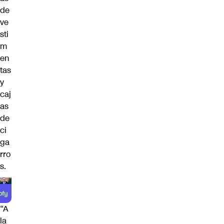
de
ve
sti
m
en
tas
y
caj
as
de
ci
ga
rro
s.
“A
la