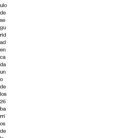
ulo
de
se
gu
rid
ad
en
ca
da
un
o
de
los
26
ba
rri
os
de