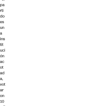
pa
rti
do
es
un
a
ins
tit
uci
ón
ac
ot
ad
a,
vot
ar
on
10