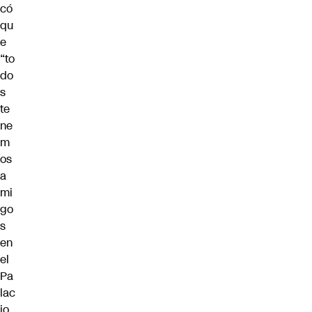
có
qu
e
“to
do
s
te
ne
m
os
a
mi
go
s
en
el
Pa
lac
io.