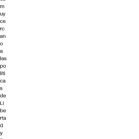
m
uy
ce
rc
an
o
a
las
po
líti
ca
s
de
Li
be
rta
d
y