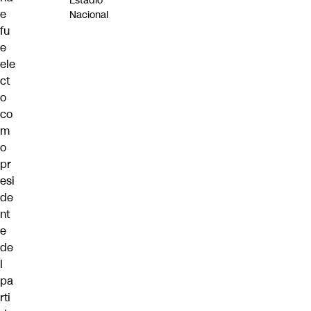
Estadio
e
Nacional
fu
e
ele
ct
o
co
m
o
pr
esi
de
nt
e
de
l
pa
rti