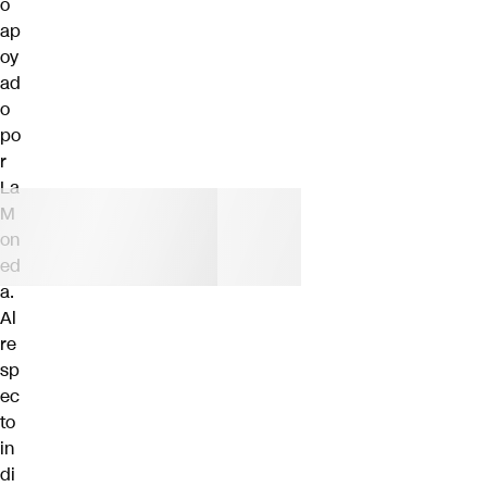
o
ap
oy
ad
o
po
r
La
M
on
ed
a.
Al
re
sp
ec
to
in
di