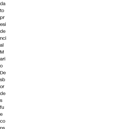
da
to
pr
esi
de
nci
al
M
ari
o
De
sb
or
de
s
fu
e
co
ns