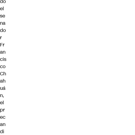
do
el
se
na
do
r
Fr
an
cis
co
Ch
ah
uá
n,
el
pr
ec
an
di