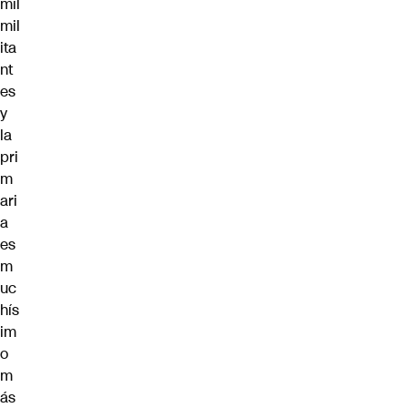
mil
mil
ita
nt
es
y
la
pri
m
ari
a
es
m
uc
hís
im
o
m
ás