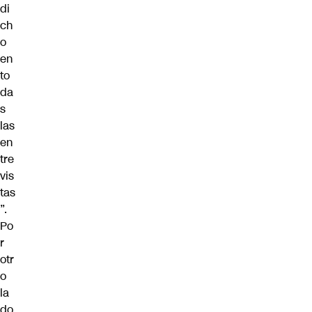
di
ch
o
en
to
da
s
las
en
tre
vis
tas
”.
Po
r
otr
o
la
do