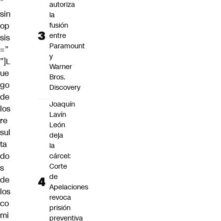
”
autoriza
sin
la
op
fusión
entre
sis
Paramount
=”
y
”]L
Warner
ue
Bros.
go
Discovery
de
Joaquín
los
Lavín
re
León
sul
deja
ta
la
do
cárcel:
Corte
s
de
de
Apelaciones
los
revoca
co
prisión
mi
preventiva