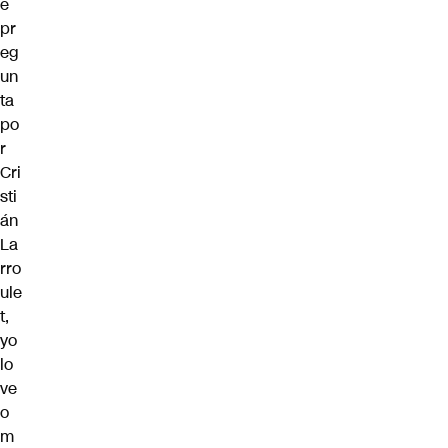
e
pr
eg
un
ta
po
r
Cri
sti
án
La
rro
ule
t,
yo
lo
ve
o
m