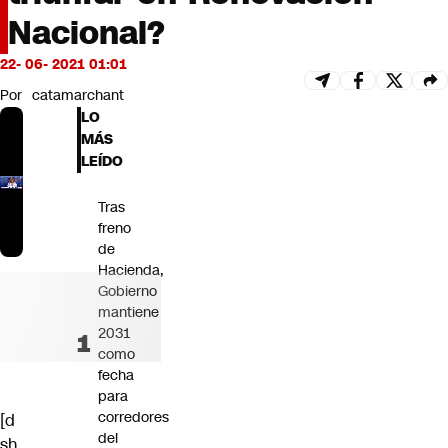
Futuro 360
Nacional?
Opinión
22- 06- 2021 01:01
Por
catamarchant
LO
MÁS
LEÍDO
Tras
freno
de
Hacienda,
Gobierno
mantiene
2031
como
fecha
para
corredores
[d
del
sh