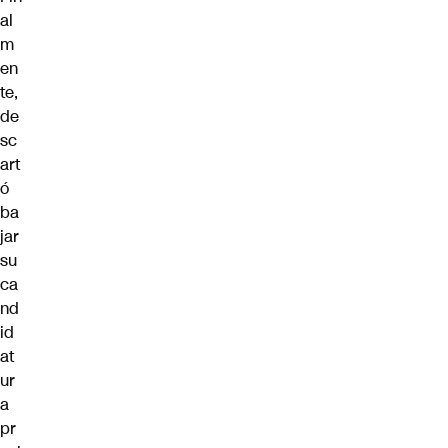
al
m
en
te,
de
sc
art
ó
ba
jar
su
ca
nd
id
at
ur
a
pr