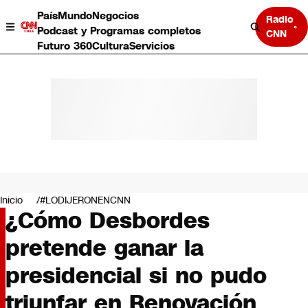
País
Mundo
Negocios
Radio
Podcast y Programas completos
CNN
Futuro 360
Cultura
Servicios
País
Mundo
Negocios
Inicio
#LODIJERONENCNN
¿Cómo Desbordes
Deportes
Programas completos
pretende ganar la
Cultura
Servicios
presidencial si no pudo
Bits
CNN Data
triunfar en Renovación
CNN tiempo