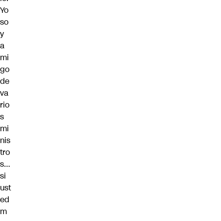
Yo
so
y
a
mi
go
de
va
rio
s
mi
nis
tro
s…
si
ust
ed
m