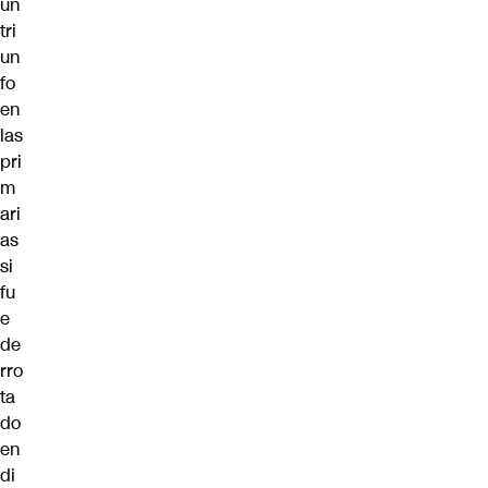
un
tri
un
fo
en
las
pri
m
ari
as
si
fu
e
de
rro
ta
do
en
di