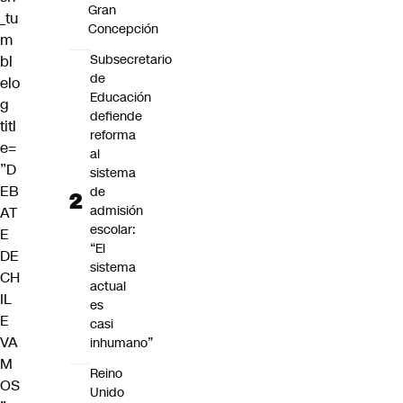
Gran
_tu
Concepción
m
Subsecretario
bl
de
elo
Educación
g
defiende
titl
reforma
e=
al
”D
sistema
EB
de
admisión
AT
escolar:
E
“El
DE
sistema
CH
actual
IL
es
E
casi
VA
inhumano”
M
Reino
OS
Unido