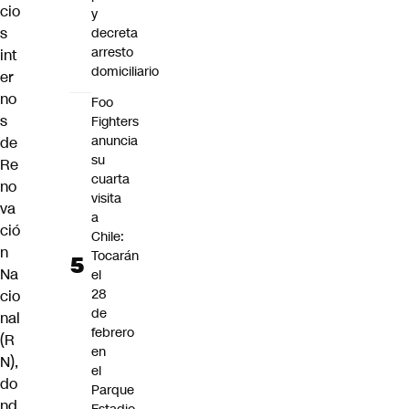
cio
y
s
decreta
arresto
int
domiciliario
er
no
Foo
s
Fighters
anuncia
de
su
Re
cuarta
no
visita
va
a
ció
Chile:
n
Tocarán
Na
el
28
cio
de
nal
febrero
(R
en
N),
el
do
Parque
nd