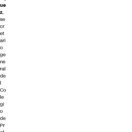
ue
z
,
se
cr
et
ari
o
ge
ne
ral
de
l
Co
le
gi
o
de
Pr