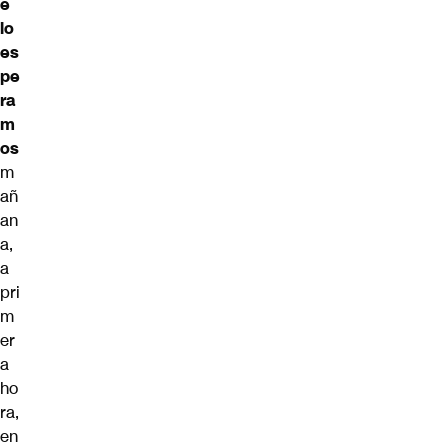
e
lo
es
pe
ra
m
os
m
añ
an
a,
a
pri
m
er
a
ho
ra,
en