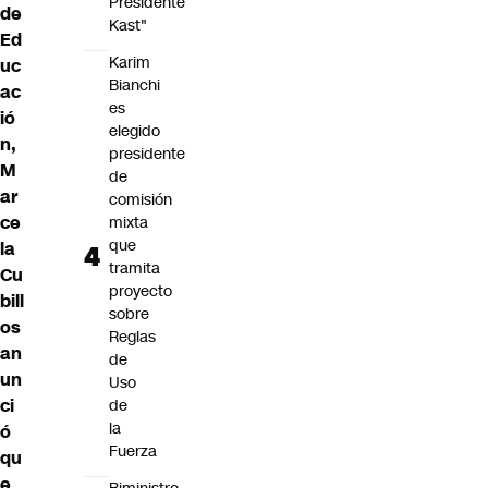
Presidente
de
Kast"
Ed
Karim
uc
Bianchi
ac
es
ió
elegido
n,
presidente
M
de
ar
comisión
ce
mixta
que
la
tramita
Cu
proyecto
bill
sobre
os
Reglas
an
de
un
Uso
ci
de
la
ó
Fuerza
qu
e