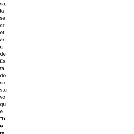
sa,
la
se
cr
et
ari
a
de
Es
ta
do
so
stu
vo
qu
e
“
h
e
m