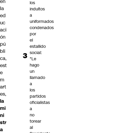
en
los
la
indultos
ed
a
uniformados
uc
condenados
aci
por
ón
el
pú
estallido
bli
social:
ca,
"Le
est
hago
un
e
llamado
m
a
art
los
es,
partidos
la
oficialistas
mi
a
ni
no
torear
str
al
a