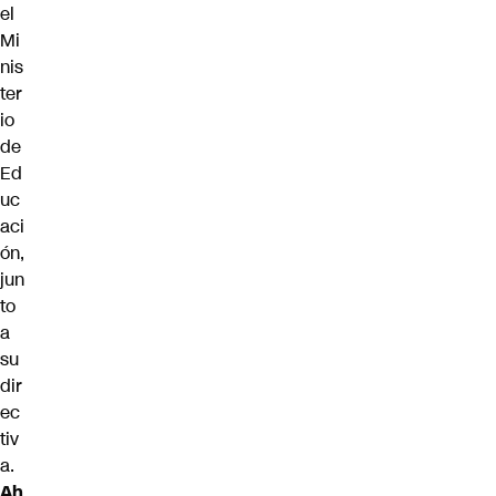
el
Mi
nis
ter
io
de
Ed
uc
aci
ón,
jun
to
a
su
dir
ec
tiv
a.
Ah