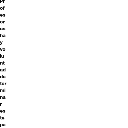
Pr
of
es
or
es
ha
y
vo
lu
nt
ad
de
ter
mi
na
r
es
te
pa