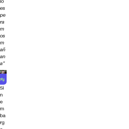
lo
es
pe
ra
m
os
m
añ
an
a”
Si
n
e
m
ba
rg