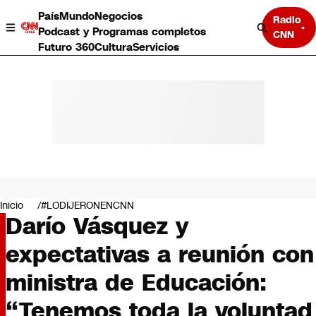
País
Mundo
Negocios
Radio
Podcast y Programas completos
CNN
Futuro 360
Cultura
Servicios
País
Mundo
Negocios
Inicio
#LODIJERONENCNN
Darío Vásquez y
Deportes
Programas completos
expectativas a reunión con
Cultura
Servicios
ministra de Educación:
Bits
CNN Data
“Tenemos toda la voluntad
CNN tiempo