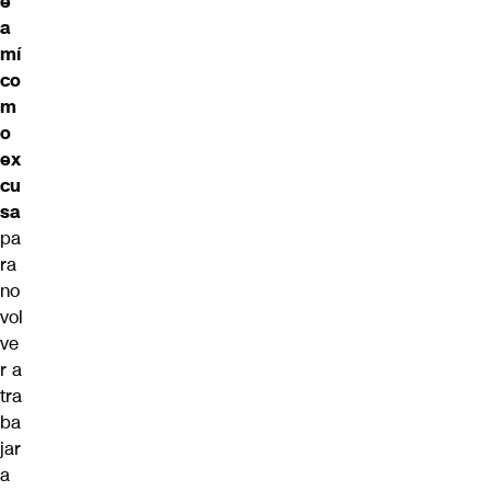
e
a
mí
co
m
o
ex
cu
sa
pa
ra
no
vol
ve
r a
tra
ba
jar
a