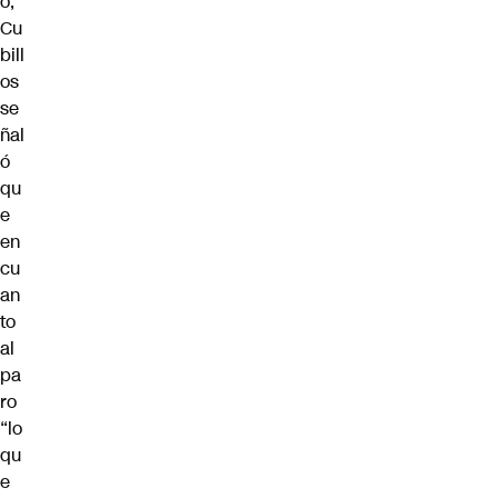
o,
Cu
bill
os
se
ñal
ó
qu
e
en
cu
an
to
al
pa
ro
“lo
qu
e