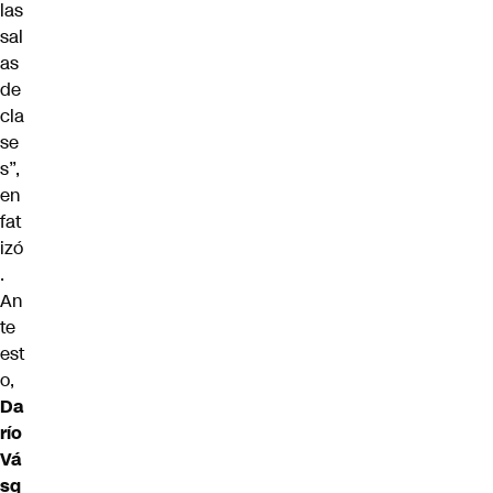
las
sal
as
de
cla
se
s”,
en
fat
izó
.
An
te
est
o,
Da
río
Vá
sq