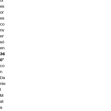
of
es
or
es
co
nv
er
só
en
36
0°
co
n
Da
nie
l
M
at
a