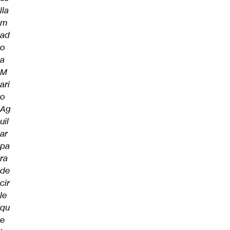
lla
m
ad
o
a
M
ari
o
Ag
uil
ar
pa
ra
de
cir
le
qu
e