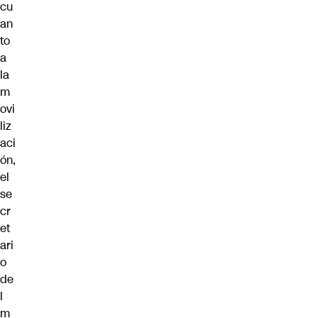
cu
an
to
a
la
m
ovi
liz
aci
ón,
el
se
cr
et
ari
o
de
l
m