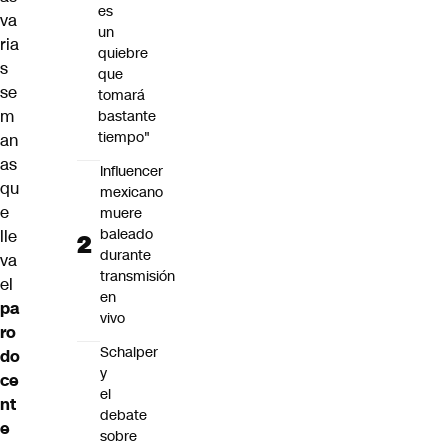
es
va
un
ria
quiebre
s
que
se
tomará
m
bastante
tiempo"
an
as
Influencer
qu
mexicano
e
muere
baleado
lle
durante
va
transmisión
el
en
pa
vivo
ro
Schalper
do
y
ce
el
nt
debate
e
sobre