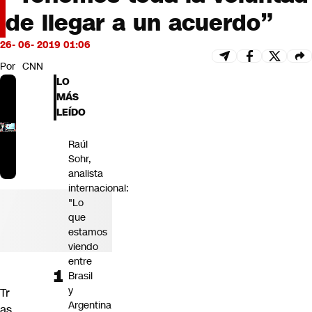
Futuro 360
de llegar a un acuerdo”
Opinión
26- 06- 2019 01:06
Por
CNN
LO
MÁS
LEÍDO
Raúl
Sohr,
analista
internacional:
"Lo
que
estamos
viendo
entre
Brasil
y
Tr
Argentina
as