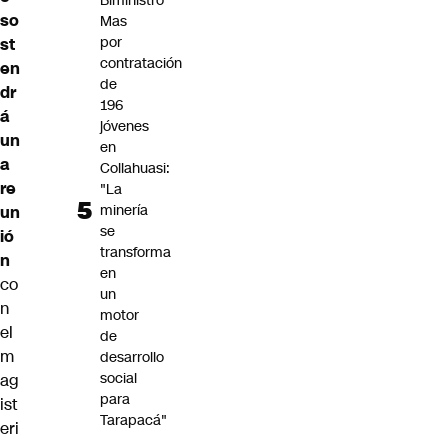
Biministro
so
Mas
por
st
contratación
en
de
dr
196
á
jóvenes
un
en
a
Collahuasi:
re
"La
minería
un
se
ió
transforma
n
en
co
un
n
motor
el
de
m
desarrollo
social
ag
para
ist
Tarapacá"
eri