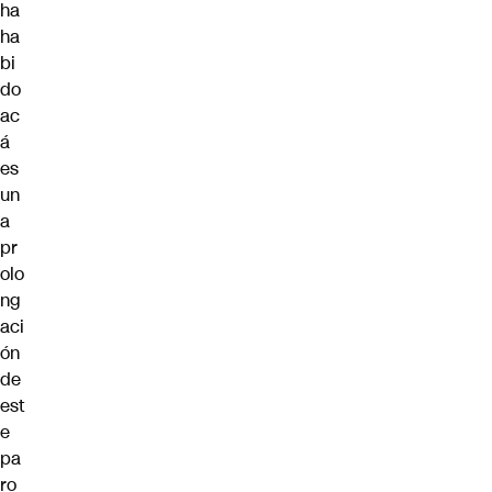
ha
ha
bi
do
ac
á
es
un
a
pr
olo
ng
aci
ón
de
est
e
pa
ro