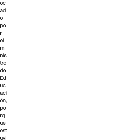
oc
ad
o
po
r
el
mi
nis
tro
de
Ed
uc
aci
ón,
po
rq
ue
est
uvi