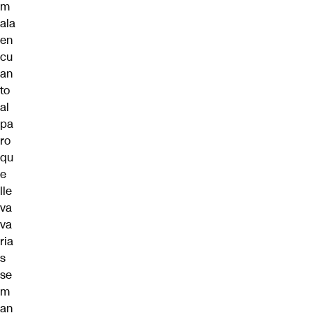
m
ala
en
cu
an
to
al
pa
ro
qu
e
lle
va
va
ria
s
se
m
an