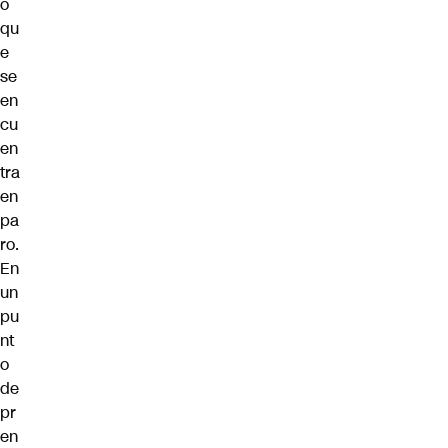
o
qu
e
se
en
cu
en
tra
en
pa
ro.
En
un
pu
nt
o
de
pr
en