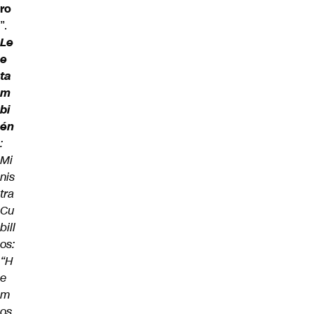
ro
”.
Le
e
ta
m
bi
én
:
Mi
nis
tra
Cu
bill
os:
“H
e
m
os