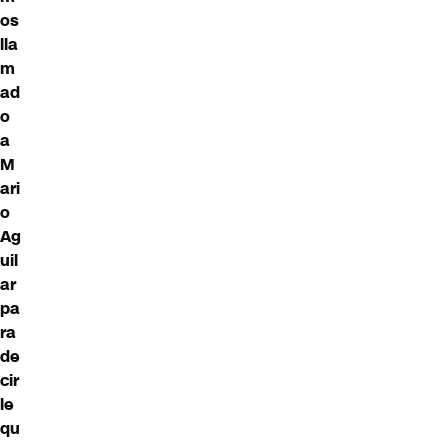
os
lla
m
ad
o
a
M
ari
o
Ag
uil
ar
pa
ra
de
cir
le
qu