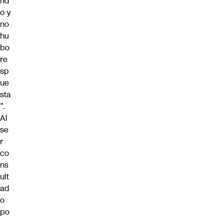
nd
o y
no
hu
bo
re
sp
ue
sta
”.
Al
se
r
co
ns
ult
ad
o
po