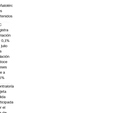
n
ñalolén:
os
tenidos
C
gistra
riación
 0,1%
 julio
la
flación
doce
eses
e a
,5%
ntraloría
jeta
lida
ticipada
r el
a de