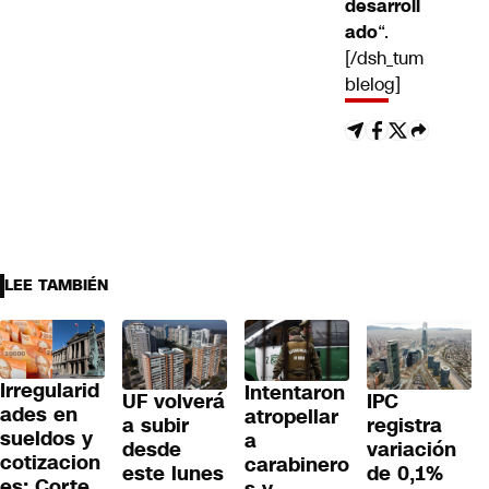
desarroll
ado
“.
[/dsh_tum
blelog]
LEE TAMBIÉN
Irregularid
Intentaron
UF volverá
IPC
ades en
atropellar
a subir
registra
sueldos y
a
desde
variación
cotizacion
carabinero
este lunes
de 0,1%
es: Corte
s y