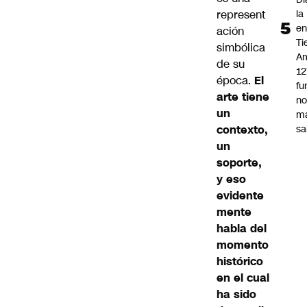
represent
la
e
ación
Ti
simbólica
Am
de su
12
época.
El
fu
arte tiene
n
un
m
contexto,
sa
un
soporte,
y eso
evidente
mente
habla del
momento
histórico
en el cual
ha sido