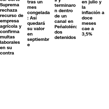
tras un
en julio y
Suprema
terminaro
mes
la
rechaza
n dentro
congelada
inflación a
recurso de
de un
: Así
doce
empresa
canal en
quedará
meses
agrícola y
Peñalolén:
su valor
cae a
confirma
dos
en
3,5%
multas
detenidos
septiembr
laborales
e
en su
contra