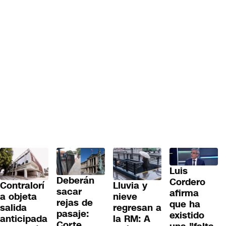
Luis
Deberán
Cordero
Contralorí
Lluvia y
sacar
afirma
a objeta
nieve
rejas de
que ha
salida
regresan a
pasaje:
existido
anticipada
la RM: A
Corte