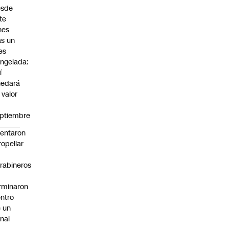
esde
te
nes
as un
es
ngelada:
í
uedará
 valor
n
ptiembre
tentaron
ropellar
rabineros
rminaron
ntro
 un
nal