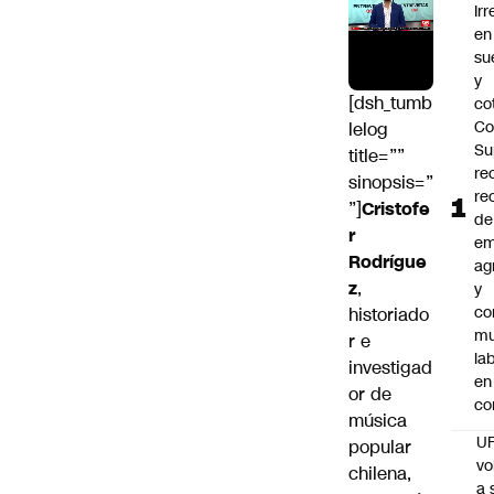
Ir
en
su
y
[dsh_tumb
co
Co
lelog
Su
title=””
re
sinopsis=”
re
”]
Cristofe
de
r
em
Rodrígue
ag
z
,
y
co
historiado
mu
r e
la
investigad
en
or de
co
música
U
popular
vo
chilena,
a 