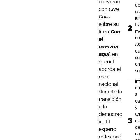
conversó
d
con
CNN
es
Chile
lu
sobre su
tr
libro
Con
m
co
el
As
corazón
q
aquí
, en
su
el cual
e
aborda el
se
rock
In
nacional
at
durante la
a
transición
ca
a la
y
democrac
te
de
ia. El
de
experto
ca
reflexionó