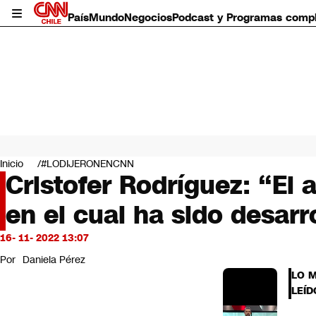
País
Mundo
Negocios
Podcast y Programas comp
País
Mundo
Inicio
#LODIJERONENCNN
Negocios
Cristofer Rodríguez: “El
Deportes
en el cual ha sido desarr
Programas completos
Cultura
Servicios
16- 11- 2022 13:07
Bits
Por
Daniela Pérez
CNN Data
LO 
CNN tiempo
LEÍD
Futuro 360
Opinión