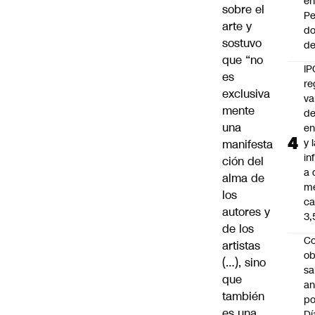
e
sobre el
Pe
arte y
d
sostuvo
de
que “no
IP
es
re
exclusiva
va
mente
de
una
en
y 
manifesta
in
ción del
a 
alma de
m
los
ca
autores y
3
de los
Co
artistas
ob
(…), sino
sa
que
an
también
po
es una
Dí