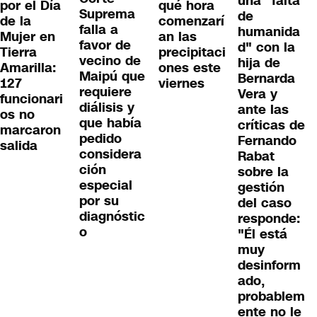
una "falta
por el Día
qué hora
Suprema
de
de la
comenzarí
falla a
humanida
Mujer en
an las
favor de
d" con la
Tierra
precipitaci
vecino de
hija de
Amarilla:
ones este
Maipú que
Bernarda
127
viernes
requiere
Vera y
funcionari
diálisis y
ante las
os no
que había
críticas de
marcaron
pedido
Fernando
salida
considera
Rabat
ción
sobre la
especial
gestión
por su
del caso
diagnóstic
responde:
o
"Él está
muy
desinform
ado,
probablem
ente no le