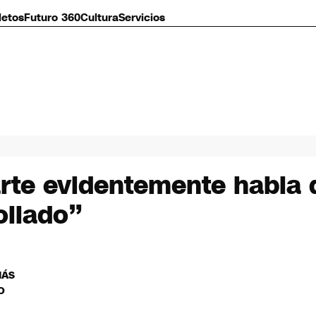
letos
Futuro 360
Cultura
Servicios
 arte evidentemente habla
ollado”
MÁS
O