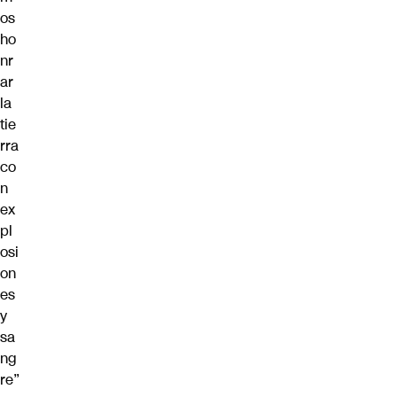
os
ho
nr
ar
la
tie
rra
co
n
ex
pl
osi
on
es
y
sa
ng
re”