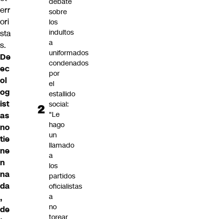
debate
err
sobre
ori
los
indultos
sta
a
s.
uniformados
De
condenados
ec
por
ol
el
og
estallido
ist
social:
"Le
as
hago
no
un
tie
llamado
ne
a
n
los
na
partidos
da
oficialistas
a
,
no
de
torear