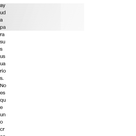
ay
ud
a
pa
ra
su
s
us
ua
rio
s.
No
es
qu
e
un
o
cr