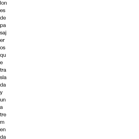
lon
es
de
pa
saj
er
os
qu
e
tra
sla
da
y
un
a
tre
m
en
da