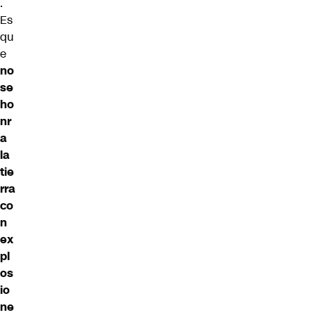
.
Es
qu
e
no
se
ho
nr
a
la
tie
rra
co
n
ex
pl
os
io
ne