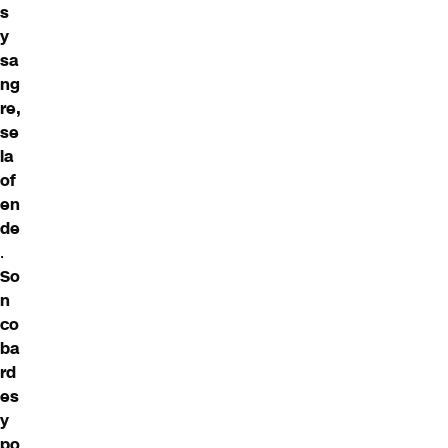
s
y
sa
ng
re,
se
la
of
en
de
.
So
n
co
ba
rd
es
y
po