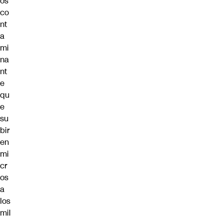
os
co
nt
a
mi
na
nt
e
qu
e
su
bir
en
mi
cr
os
a
los
mil