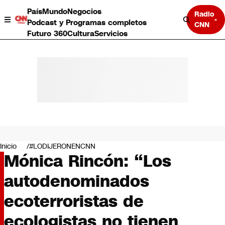
País
Mundo
Negocios
Radio
Podcast y Programas completos
CNN
Futuro 360
Cultura
Servicios
País
Mundo
Negocios
Inicio
#LODIJERONENCNN
Mónica Rincón: “Los
Deportes
Programas completos
autodenominados
Cultura
Servicios
ecoterroristas de
Bits
CNN Data
ecologistas no tienen
CNN tiempo