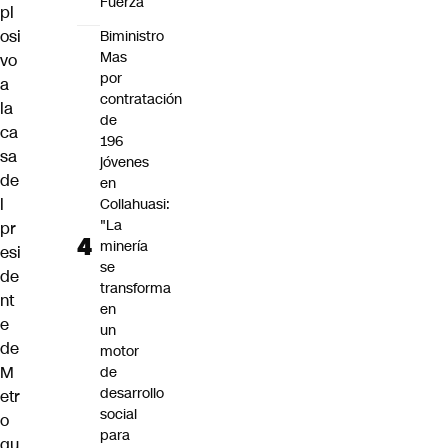
Fuerza
pl
osi
Biministro
Mas
vo
por
a
contratación
la
de
ca
196
sa
jóvenes
de
en
l
Collahuasi:
"La
pr
minería
esi
se
de
transforma
nt
en
e
un
de
motor
M
de
desarrollo
etr
social
o
para
qu