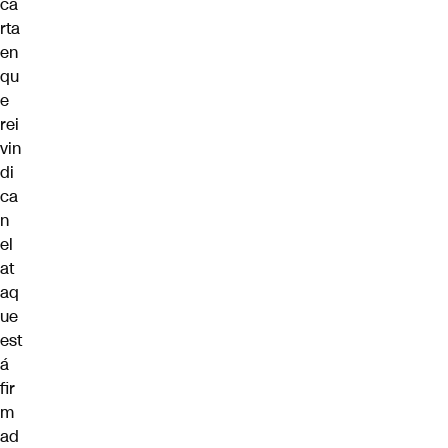
ca
rta
en
qu
e
rei
vin
di
ca
n
el
at
aq
ue
est
á
fir
m
ad