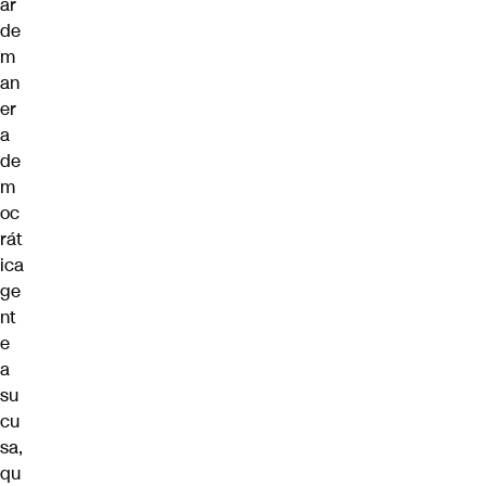
ar
de
m
an
er
a
de
m
oc
rát
ica
ge
nt
e
a
su
cu
sa,
qu