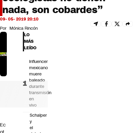
Futuro 360
nada, son cobardes”
Opinión
09- 05- 2019 20:10
Por
Mónica Rincón
LO
MÁS
LEÍDO
Influencer
mexicano
muere
baleado
durante
transmisión
en
vivo
Schalper
y
Ec
el
ot