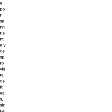
e
po
r
sa
ng
rie
nt
a y
de
sp
ro
vis
ta
de
id
ea
s,
sig
ue