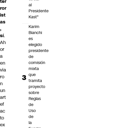
ter
al
ror
Presidente
ist
Kast"
as
Karim
,
Bianchi
sí
.
es
Ah
elegido
or
presidente
a
de
en
comisión
mixta
via
que
ro
tramita
n
proyecto
un
sobre
art
Reglas
ef
de
ac
Uso
de
to
la
ex