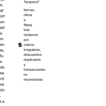
Tarapacá"
e,
Sernac
af
oficia
ort
a
un
Bipay
ad
tras
a
reclamos
m
por
en
cobros
irregulares,
te,
descuentos
fu
duplicados
e
y
de
transacciones
sa
no
cti
reconocidas
va
do
.
La