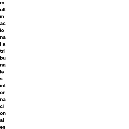
m
ult
in
ac
io
na
l a
tri
bu
na
le
s
int
er
na
ci
on
al
es