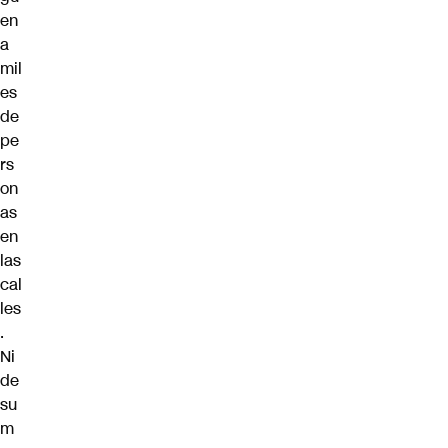
en
a
mil
es
de
pe
rs
on
as
en
las
cal
les
.
Ni
de
su
m