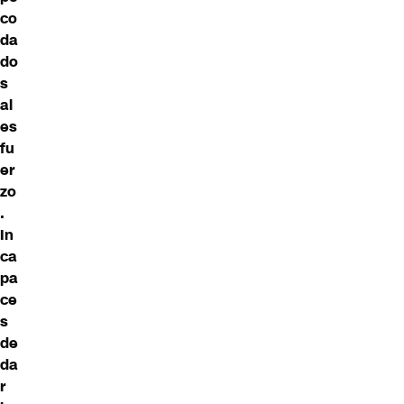
co
da
do
s
al
es
fu
er
zo
.
In
ca
pa
ce
s
de
da
r