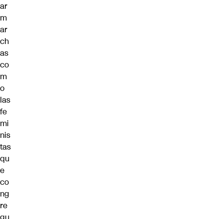
ar
m
ar
ch
as
co
m
o
las
fe
mi
nis
tas
qu
e
co
ng
re
gu