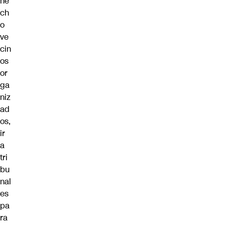
he
ch
o
ve
cin
os
or
ga
niz
ad
os,
ir
a
tri
bu
nal
es
pa
ra