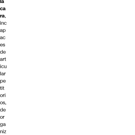
la
ca
ra
,
inc
ap
ac
es
de
art
icu
lar
pe
tit
ori
os,
de
or
ga
niz