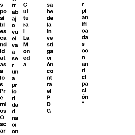
r
s
C
sa
tr
pl
po
ul
be
ab
an
si
tu
de
aj
ifi
bl
ra
la
o
ca
es
l
in
vu
da
ca
La
ve
el
s
nd
M
sti
va
co
id
on
ga
a
n
at
ed
ci
se
an
as
a
ón
r
ti
a
co
un
ci
lo
nt
a
pa
s
ra
pr
ci
Pr
el
io
ón
e
P
ri
"
mi
D
da
os
G
d
O
na
sc
ci
ar
on