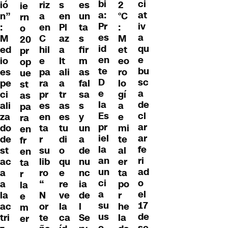
bi
ci
ió
riz
s
es
2
ie
a:
at
n”
a
en
un
°C
rn
Pr
iv
:
en
Pl
ta
:
o
es
a
M
C
az
s
M
20
id
qu
ed
hil
a
fir
et
pr
en
e
io
e
It
m
eo
op
te
bu
es
pa
ali
as
ro
ue
D
sc
pe
ra
a
fal
lo
st
e
a
ci
pr
tr
sa
gí
as
la
de
ali
es
as
s
a
pa
Es
cl
za
en
es
y
e
ra
pr
ar
do
ta
tu
un
mi
en
iel
ar
de
r
di
a
te
fr
la
fe
st
su
o
de
al
en
an
ri
ac
lib
qu
nu
er
ta
un
ad
a
ro
e
nc
ta
r
ci
o
a
“
re
ia
po
la
a
el
la
N
ve
de
r
e
su
17
ac
or
la
l
he
m
us
de
tri
te
ca
Se
la
er
o
se