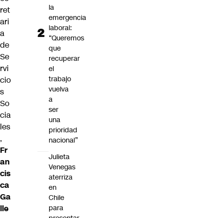
la
ret
emergencia
ari
laboral:
a
“Queremos
de
que
Se
recuperar
rvi
el
trabajo
cio
vuelva
s
a
So
ser
cia
una
les
prioridad
,
nacional”
Fr
Julieta
an
Venegas
cis
aterriza
ca
en
Ga
Chile
lle
para