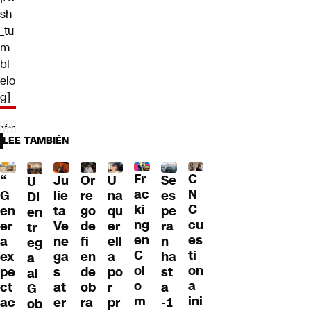
sh
_tu
m
bl
elo
g]
LEE TAMBIÉN
Fr
C
“
Ju
Or
U
Se
U
ac
N
G
lie
re
na
es
DI
ki
C
en
ta
go
qu
pe
en
ng
cu
er
Ve
de
er
ra
tr
en
es
a
ne
fi
ell
n
eg
C
ti
ex
ga
en
a
ha
a
ol
on
pe
s
de
po
st
al
o
a
ct
at
ob
r
a
G
m
ini
ac
er
ra
pr
-1
ob