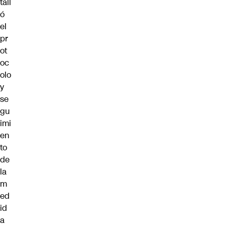
tall
ó
el
pr
ot
oc
olo
y
se
gu
imi
en
to
de
la
m
ed
id
a