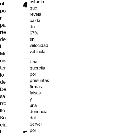
estudio
ul
que
po
revela
r
caída
pa
de
rte
67%
de
en
velocidad
l
vehicular
Mi
nis
Una
ter
querella
por
io
presuntas
de
firmas
De
falsas
sa
y
rro
una
llo
denuncia
So
del
Servel
cia
por
l