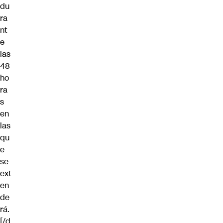
du
ra
nt
e
las
48
ho
ra
s
en
las
qu
e
se
ext
en
de
rá.
[/d