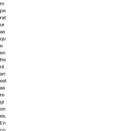
m
pe
rat
ur
as
qu
e
en
fre
nt
an
est
as
re
gi
on
es.
En
co