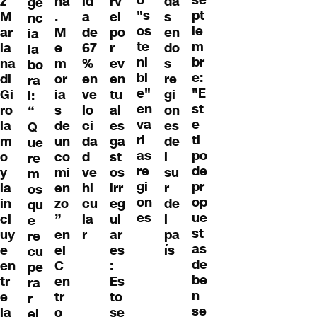
z
ña
íd
rv
da
ge
"s
pt
M
.
a
el
s
nc
os
ie
ar
M
de
po
en
ia
te
m
ia
e
67
r
do
la
ni
br
na
m
%
ev
s
bo
bl
e:
di
or
en
en
re
ra
e"
"E
Gi
ia
ve
tu
gi
l:
en
st
ro
s
lo
al
on
“
va
e
la
de
ci
es
es
Q
ri
ti
m
un
da
ga
de
ue
as
po
o
co
d
st
l
re
re
de
y
mi
ve
os
su
m
gi
pr
la
en
hi
irr
r
os
on
op
in
zo
cu
eg
de
qu
es
ue
cl
”
la
ul
l
e
st
uy
en
r
ar
pa
re
as
e
el
es
ís
cu
de
en
C
:
pe
be
tr
en
Es
ra
n
e
tr
to
r
se
la
o
se
el