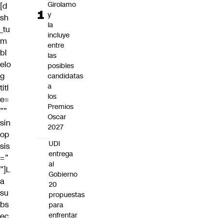
Girolamo
[d
y
sh
la
_tu
incluye
m
entre
bl
las
elo
posibles
g
candidatas
a
titl
los
e=
Premios
””
Oscar
sin
2027
op
UDI
sis
entrega
=”
al
”]L
Gobierno
a
20
su
propuestas
bs
para
enfrentar
ec