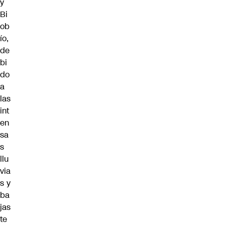
y
Bi
ob
ío,
de
bi
do
a
las
int
en
sa
s
llu
via
s y
ba
jas
te