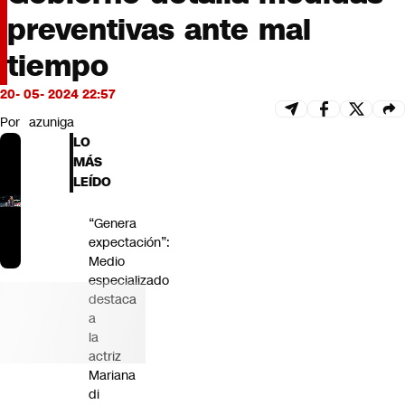
Futuro 360
preventivas ante mal
Opinión
tiempo
20- 05- 2024 22:57
Por
azuniga
LO
MÁS
LEÍDO
“Genera
expectación”:
Medio
especializado
destaca
a
la
actriz
Mariana
di