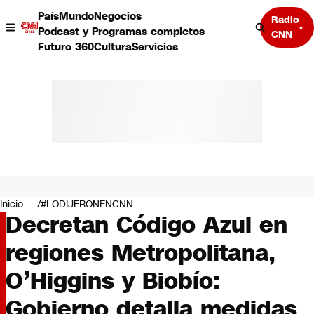
País
Mundo
Negocios
Radio
Podcast y Programas completos
CNN
Futuro 360
Cultura
Servicios
País
Mundo
Negocios
Inicio
#LODIJERONENCNN
Decretan Código Azul en
Deportes
Programas completos
regiones Metropolitana,
Cultura
Servicios
O’Higgins y Biobío:
Bits
CNN Data
Gobierno detalla medidas
CNN tiempo