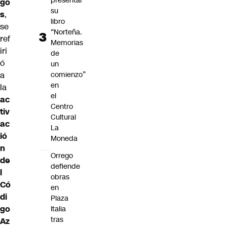
presentar
go
su
s
,
libro
se
“Norteña.
ref
Memorias
iri
de
ó
un
a
comienzo”
en
la
el
ac
Centro
tiv
Cultural
ac
La
ió
Moneda
n
Orrego
de
defiende
l
obras
Có
en
di
Plaza
go
Italia
tras
Az