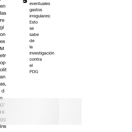
eventuales
en
gastos
las
irregulares:
re
Esto
gi
se
on
sabe
de
es
la
M
investigación
etr
contra
op
el
olit
PDG
an
as,
d
e
O’
Hi
gg
ins