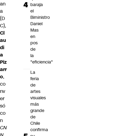
an
baraja
a
el
Biministro
(D
Daniel
C),
Mas
Cl
en
au
pos
di
de
a
la
Piz
"eficiencia"
arr
La
o
,
feria
co
de
nv
artes
visuales
er
más
só
grande
co
de
n
Chile
CN
confirma
N