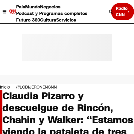
País
Mundo
Negocios
Radio
Podcast y Programas completos
CNN
Futuro 360
Cultura
Servicios
País
Mundo
Negocios
Inicio
#LODIJERONENCNN
Claudia Pizarro y
Deportes
Programas completos
descuelgue de Rincón,
Cultura
Servicios
Chahin y Walker: “Estamos
Bits
CNN Data
viendo la pataleta de tres
CNN tiempo