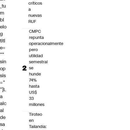
críticos
_tu
a
m
nuevas
bl
RUF
elo
CMPC
g
repunta
titl
operacionalmente
e=
pero
””
utilidad
sin
semestral
se
op
hunde
sis
74%
=”
hasta
”]L
US$
a
33
alc
millones
al
Tiroteo
de
en
sa
Tailandia: