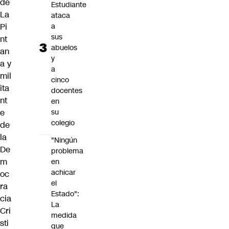
de
Estudiante
La
ataca
Pi
a
sus
nt
abuelos
an
y
a y
a
mil
cinco
ita
docentes
nt
en
e
su
colegio
de
la
"Ningún
De
problema
m
en
achicar
oc
el
ra
Estado":
cia
La
Cri
medida
sti
que