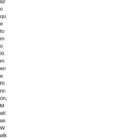
az
o
qu
e
to
m
ó
Xi
m
en
a
Ri
nc
ón,
M
atí
as
W
alk