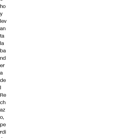
ho
y
lev
an
ta
la
ba
nd
er
a
de
l
Re
ch
az
o,
pe
rdi