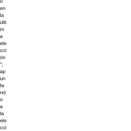
ó
en
la
últi
m
a
ele
cci
ón
”,
ap
un
ta
nd
o
a
la
ele
cci