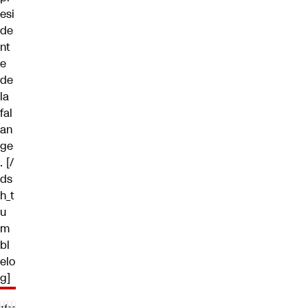
esi
de
nt
e
de
la
fal
an
ge
. [/
ds
h_t
u
m
bl
elo
g]