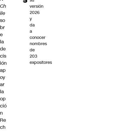
su
Ch
versión
2026
ile
y
so
da
br
a
e
conocer
la
nombres
de
de
cis
203
expositores
ión
ap
oy
ar
la
op
ció
n
Re
ch