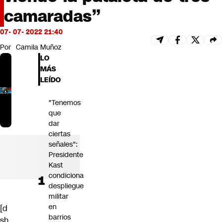
Futuro 360
camaradas”
Opinión
07- 07- 2022 21:40
Por
Camila Muñoz
LO
MÁS
LEÍDO
"Tenemos
que
dar
ciertas
señales":
Presidente
Kast
condiciona
despliegue
militar
en
[d
barrios
sh