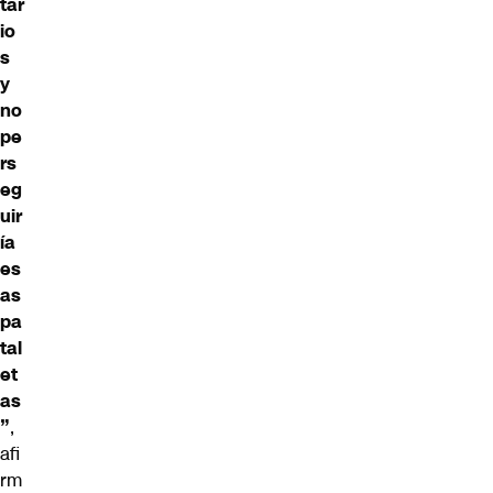
tar
io
s
y
no
pe
rs
eg
uir
ía
es
as
pa
tal
et
as
”
,
afi
rm