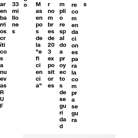
ar
M
r
m
s
33
re
o
en
as
no
pli
mi
co
ba
en
m
o
llo
m
rri
po
br
re
ne
en
os
s
es
sp
s
da
cr
de
de
al
ci
íti
la
20
do
on
co
"e
3
a
es
s
fi
ex
pr
pa
a
ci
po
oy
ra
nu
en
sit
ec
la
ev
ci
or
to
co
as
a"
es
s
m
R
de
pr
U
se
a
F
gu
se
ri
gu
da
ra
d