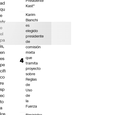
Presidente
ad
Kast"
qu
Karim
e
Bianchi
viv
es
e
elegido
el
presidente
pa
de
ís,
comisión
en
mixta
que
es
tramita
pe
proyecto
cífi
sobre
co
Reglas
re
de
sp
Uso
ec
de
la
to
Fuerza
a
los