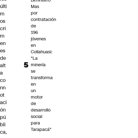
Biministro
últi
Mas
por
m
contratación
os
de
crí
196
m
jóvenes
en
en
es
Collahuasi:
de
"La
minería
alt
se
a
transforma
co
en
nn
un
ot
motor
aci
de
ón
desarrollo
social
pú
para
bli
Tarapacá"
ca,