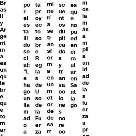
m
Br
mi
po
ta
sc
es
os
as
ne
r
pr
ue
qu
la
il
rí
el
oy
nt
e
m
y
a
es
ec
os
no
ás
Ar
se
ta
to
du
pu
a
ge
tr
lli
so
pli
ed
m
nt
an
do
br
ca
en
pli
in
sf
so
e
do
ci
a
a
or
ci
R
s
rc
un
es
m
al:
eg
y
ul
id
un
a
"L
la
tr
ar
ad
qu
en
e
s
an
en
de
ie
un
ha
de
sa
Sa
la
br
m
go
U
cc
nt
s
e
ot
un
so
io
ia
fu
qu
or
lla
de
ne
go
er
e
de
m
la
s
za
to
de
ad
Fu
no
s
m
sa
o
er
re
pr
ar
rr
a
za
co