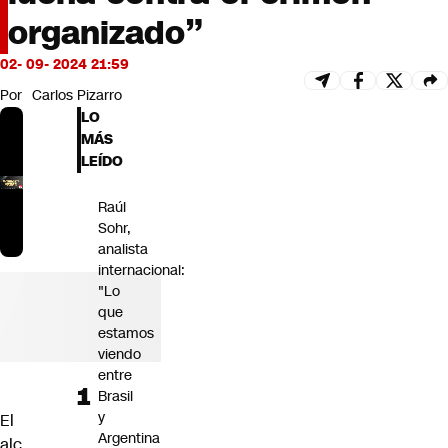
Futuro 360
organizado”
Opinión
02- 09- 2024 21:59
Por
Carlos Pizarro
LO
MÁS
LEÍDO
Raúl
Sohr,
analista
internacional:
"Lo
que
estamos
viendo
entre
Brasil
y
El
Argentina
alc