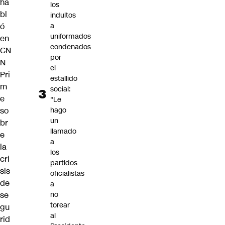
ha
los
bl
indultos
ó
a
uniformados
en
condenados
CN
por
N
el
Pri
estallido
m
social:
e
"Le
so
hago
un
br
llamado
e
a
la
los
cri
partidos
sis
oficialistas
de
a
se
no
torear
gu
al
rid