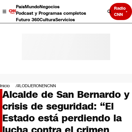
País
Mundo
Negocios
Radio
Podcast y Programas completos
CNN
Futuro 360
Cultura
Servicios
País
Mundo
Negocios
Inicio
#LODIJERONENCNN
Alcalde de San Bernardo y
Deportes
Programas completos
crisis de seguridad: “El
Cultura
Servicios
Estado está perdiendo la
Bits
CNN Data
lucha contra el crimen
CNN tiempo