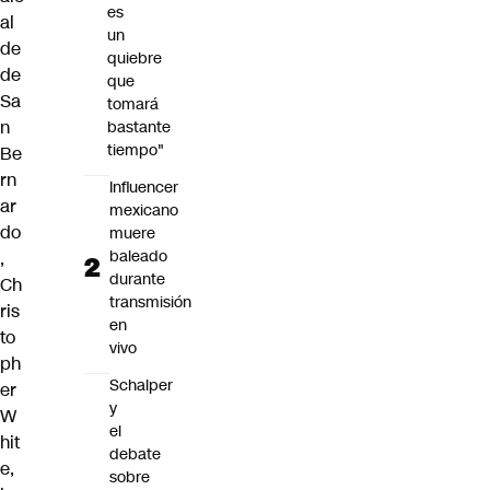
es
al
un
de
quiebre
de
que
Sa
tomará
n
bastante
tiempo"
Be
rn
Influencer
ar
mexicano
do
muere
baleado
,
durante
Ch
transmisión
ris
en
to
vivo
ph
Schalper
er
y
W
el
hit
debate
e,
sobre