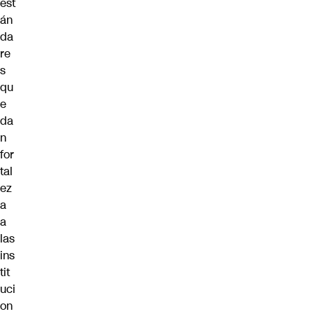
est
án
da
re
s
qu
e
da
n
for
tal
ez
a
a
las
ins
tit
uci
on