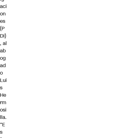
aci
on
es
(P
DI)
, al
ab
og
ad
o
Lui
s
He
rm
osi
lla.
“E
s