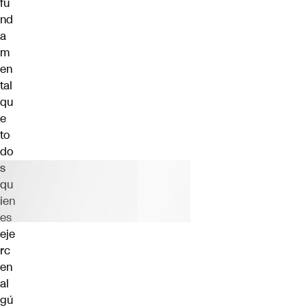
fu
nd
a
m
en
tal
qu
e
to
do
s
qu
ien
es
eje
rc
en
al
gú