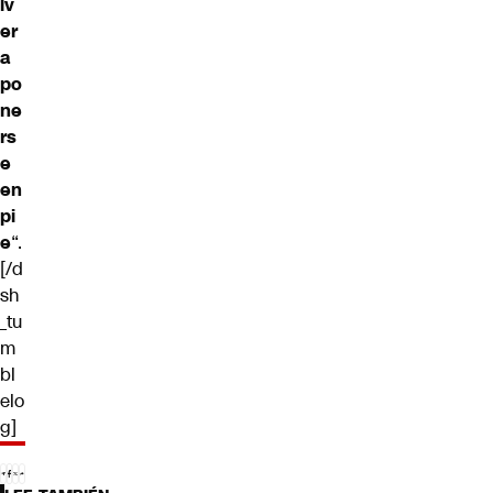
lv
er
a
po
ne
rs
e
en
pi
e
“.
[/d
sh
_tu
m
bl
elo
g]