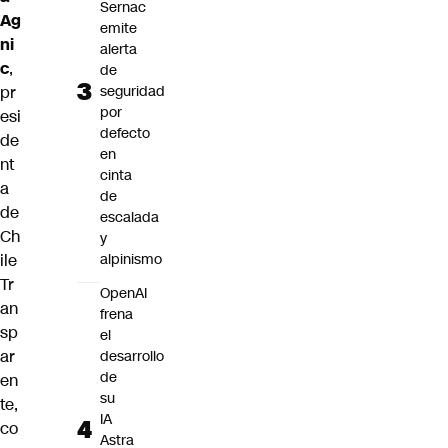
Sernac
Ag
emite
ni
alerta
c
,
de
pr
seguridad
por
esi
defecto
de
en
nt
cinta
a
de
de
escalada
Ch
y
ile
alpinismo
Tr
OpenAI
an
frena
sp
el
ar
desarrollo
de
en
su
te,
IA
co
Astra