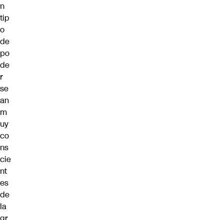
n
tip
o
de
po
de
r
se
an
m
uy
co
ns
cie
nt
es
de
la
gr