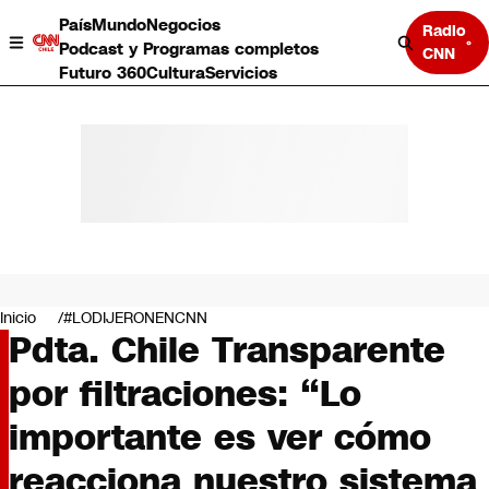
País
Mundo
Negocios
Radio
Podcast y Programas completos
CNN
Futuro 360
Cultura
Servicios
País
Mundo
Negocios
Inicio
#LODIJERONENCNN
Pdta. Chile Transparente
Deportes
Programas completos
por filtraciones: “Lo
Cultura
Servicios
importante es ver cómo
Bits
CNN Data
reacciona nuestro sistema
CNN tiempo