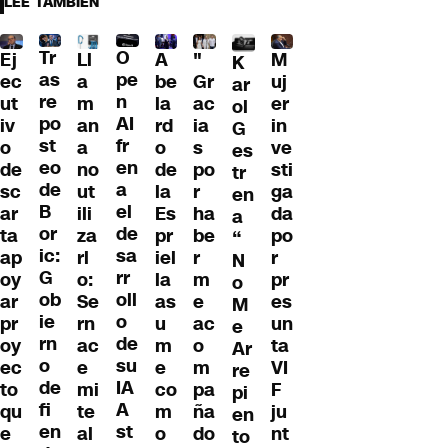
LEE TAMBIÉN
Tr
O
Ll
A
"
M
Ej
K
as
pe
a
be
Gr
uj
ec
ar
re
n
m
la
ac
er
ut
ol
po
AI
an
rd
ia
in
iv
G
st
fr
a
o
s
ve
o
es
eo
en
no
de
po
sti
de
tr
de
a
ut
la
r
ga
sc
en
B
el
ili
Es
ha
da
ar
a
or
de
za
pr
be
po
ta
“
ic:
sa
rl
iel
r
r
ap
N
G
rr
o:
la
m
pr
oy
o
ob
oll
Se
as
e
es
ar
M
ie
o
rn
u
ac
un
pr
e
rn
de
ac
m
o
ta
oy
Ar
o
su
e
e
m
VI
ec
re
de
IA
mi
co
pa
F
to
pi
fi
A
te
m
ña
ju
qu
en
en
st
al
o
do
nt
e
to