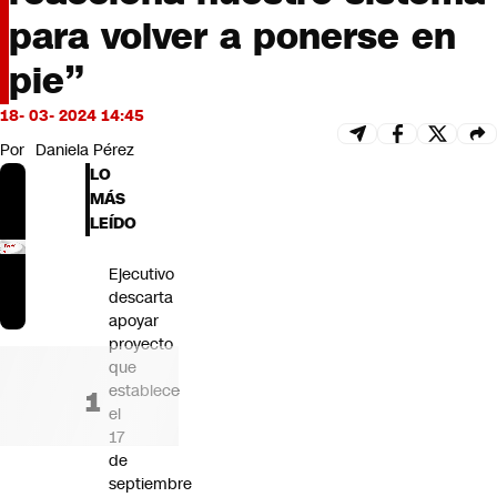
Futuro 360
para volver a ponerse en
Opinión
pie”
18- 03- 2024 14:45
Por
Daniela Pérez
LO
MÁS
LEÍDO
Ejecutivo
descarta
apoyar
proyecto
que
establece
el
17
de
septiembre