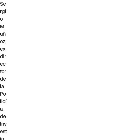
Se
rgi
o
M
uñ
oz,
ex
dir
ec
tor
de
la
Po
licí
a
de
Inv
est
ig