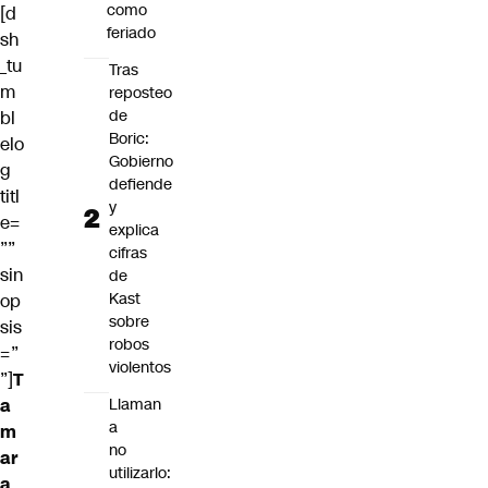
como
[d
feriado
sh
_tu
Tras
m
reposteo
de
bl
Boric:
elo
Gobierno
g
defiende
titl
y
e=
explica
””
cifras
sin
de
Kast
op
sobre
sis
robos
=”
violentos
”]
T
a
Llaman
a
m
no
ar
utilizarlo:
a