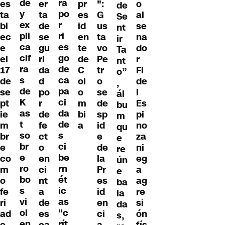
de
ra
er
pr
":
o
es
de
y
po
ta
es
G
al
ta
Se
ex
r
de
id
us
se
bl
nt
pli
ri
se
en
ta
na
ec
ir
ca
es
gu
te
vo
do
e
Ta
cif
go
ri
de
Pe
r
el
nt
ra
de
da
C
tr
Fi
17
o”
s
ca
d
ol
o
de
de
,
de
pa
po
o
se
l
se
ál
K
ci
r
m
de
Es
pt
bu
as
da
de
bi
sp
pi
ie
m
t
de
fe
a
id
no
m
qu
so
s
ct
e
za
br
e
br
ci
o
de
ni
e
re
e
be
en
la
eg
co
ún
ro
rn
ci
Pr
a
m
e
bo
ét
nt
es
ag
o
ba
s
ic
a
id
re
fe
la
vi
as
de
en
si
ri
da
ol
"c
es
ci
ón
ad
s,
en
rít