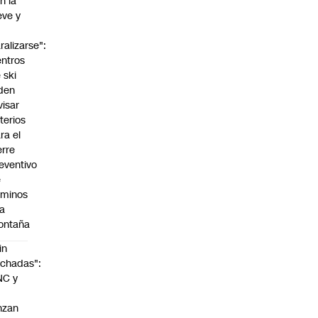
n la
eve y
o
ralizarse":
ntros
 ski
den
visar
iterios
ra el
erre
eventivo
e
aminos
la
ontaña
in
chadas":
NC y
nzan