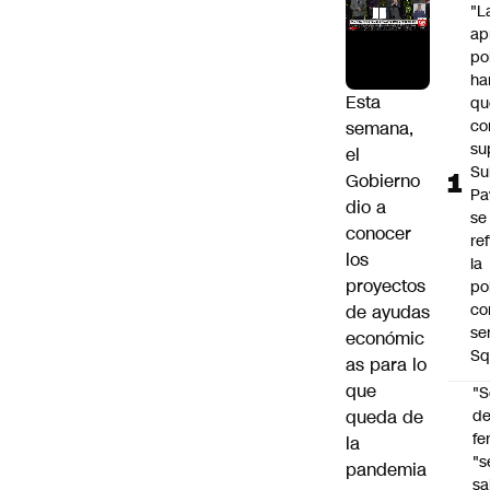
"L
ap
po
ha
Esta
qu
co
semana,
su
el
Su
Gobierno
Pa
dio a
se
conocer
re
los
la
proyectos
po
co
de ayudas
se
económic
Sq
as para lo
que
"S
queda de
d
fe
la
"s
pandemia
sa