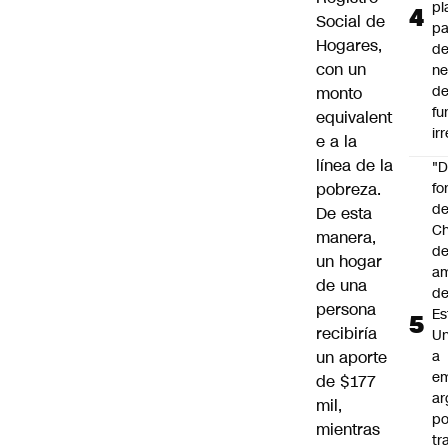
pl
Social de
pa
Hogares,
de
con un
ne
d
monto
fu
equivalent
ir
e a la
línea de la
"
pobreza.
fo
de
De esta
Ch
manera,
de
un hogar
a
de una
d
persona
Es
recibiría
Un
un aporte
a
e
de $177
ar
mil,
po
mientras
tr