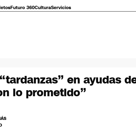
letos
Futuro 360
Cultura
Servicios
 “tardanzas” en ayudas de
on lo prometido”
MÁS
O