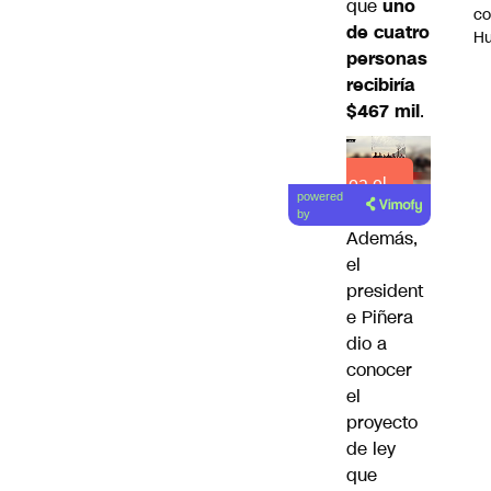
que
uno
c
de cuatro
H
personas
recibiría
$467 mil
.
Lea el
powered
artículo
by
Además,
el
president
e Piñera
dio a
conocer
el
proyecto
de ley
que