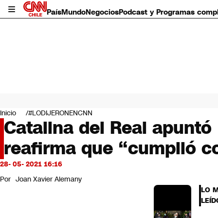
País
Mundo
Negocios
Podcast y Programas comp
País
Mundo
Inicio
#LODIJERONENCNN
Negocios
Catalina del Real apuntó
Deportes
reafirma que “cumplió c
Programas completos
Cultura
Servicios
28- 05- 2021 16:16
Bits
Por
Joan Xavier Alemany
CNN Data
LO 
CNN tiempo
LEÍD
Futuro 360
Opinión