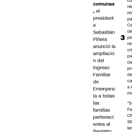
co
comunes
ni
,
el
n
president
pa
e
Ce
de
Sebastián
pi
Piñera
re
anunció la
cr
ampliació
pa
n del
ci
Ingreso
pr
Familiar
d
c
de
a 
Emergenc
m
ia
a todas
las
"S
Fa
familias
C
perteneci
SII
entes al
la
Registro