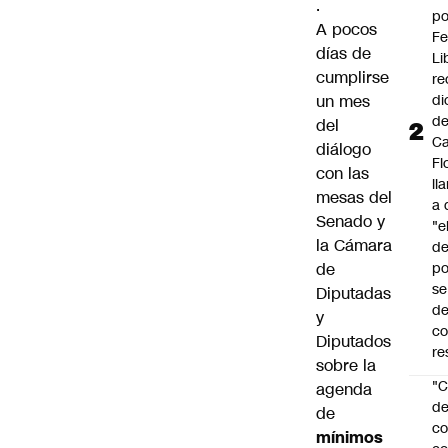
.
po
A pocos
Fe
días de
Li
cumplirse
re
un mes
di
d
del
Ca
diálogo
Fl
con las
ll
mesas del
a 
Senado y
"e
la Cámara
d
de
po
se
Diputadas
de
y
c
Diputados
re
sobre la
"C
agenda
d
de
co
mínimos