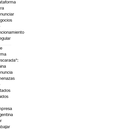
ataforma
ra
nunciar
gocios
e
ncionamiento
regular
De
rma
scarada":
ina
nuncia
menazas
e
tados
idos
mpresa
gentina
r
abajar