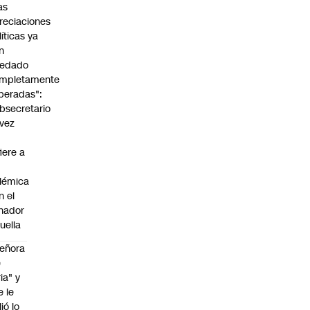
as
reciaciones
líticas ya
n
edado
mpletamente
peradas":
bsecretario
vez
fiere a
lémica
n el
nador
uella
eñora
e
ria" y
e le
lió lo