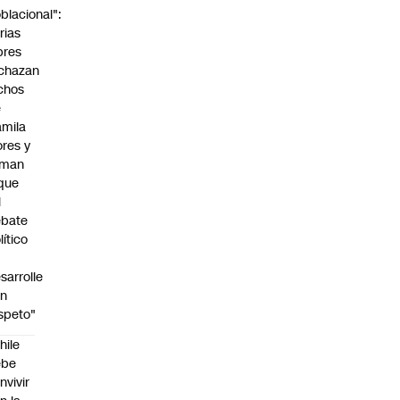
blacional":
rias
bres
chazan
chos
e
mila
ores y
aman
que
l
ebate
lítico
sarrolle
on
speto"
hile
ebe
nvivir