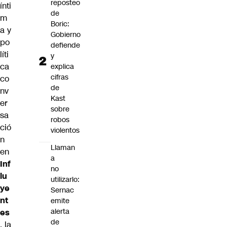
reposteo
ínti
de
m
Boric:
a y
Gobierno
po
defiende
líti
y
ca
explica
cifras
co
de
nv
Kast
er
sobre
sa
robos
ció
violentos
n
Llaman
en
a
Inf
no
lu
utilizarlo:
ye
Sernac
nt
emite
alerta
es
de
, la