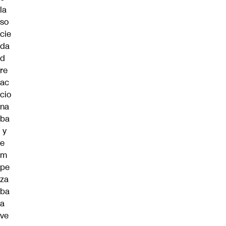
la
so
cie
da
d
re
ac
cio
na
ba
y
e
m
pe
za
ba
a
ve