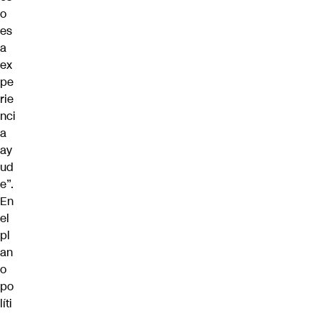
o
es
a
ex
pe
rie
nci
a
ay
ud
e”.
En
el
pl
an
o
po
líti