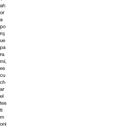
ah
or
a
po
rq
ue
pa
ra
mí,
es
cu
ch
ar
el
tes
ti
m
oni