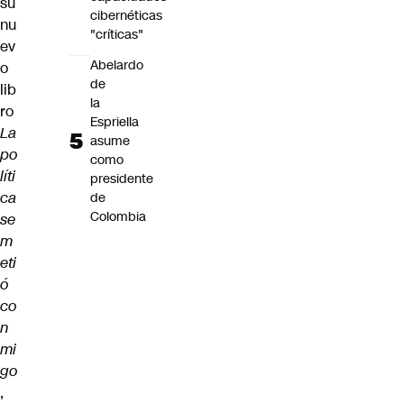
su
cibernéticas
nu
"críticas"
ev
Abelardo
o
de
lib
la
ro
Espriella
La
asume
po
como
líti
presidente
ca
de
Colombia
se
m
eti
ó
co
n
mi
go
,