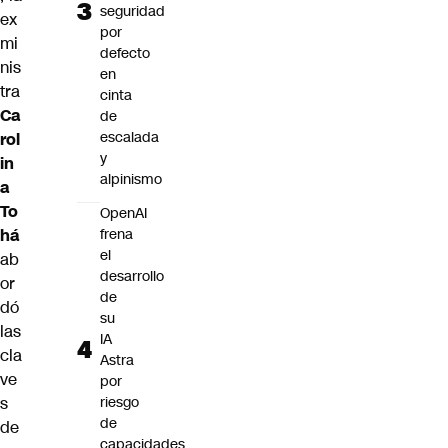
seguridad
ex
por
mi
defecto
nis
en
tra
cinta
Ca
de
escalada
rol
y
in
alpinismo
a
To
OpenAI
há
frena
el
ab
desarrollo
or
de
dó
su
las
IA
cla
Astra
ve
por
s
riesgo
de
de
capacidades