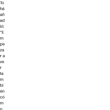
To
há
añ
ad
ió:
“E
m
pe
za
r a
ve
r
ta
m
bi
én
có
m
o