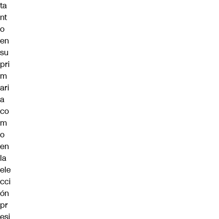
ta
nt
o
en
su
pri
m
ari
a
co
m
o
en
la
ele
cci
ón
pr
esi