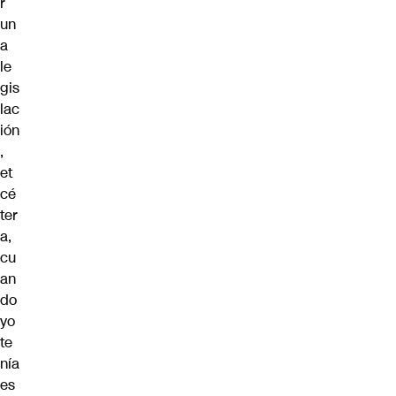
r
un
a
le
gis
lac
ión
,
et
cé
ter
a,
cu
an
do
yo
te
nía
es