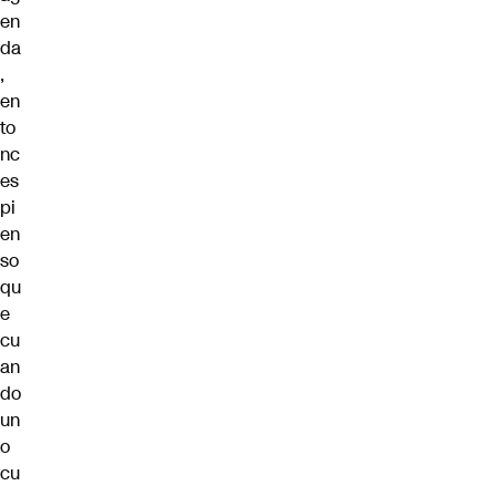
en
da
,
en
to
nc
es
pi
en
so
qu
e
cu
an
do
un
o
cu