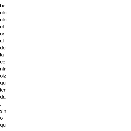
ba
cle
ele
ct
or
al
de
la
ce
ntr
oiz
qu
ier
da
,
sin
o
qu