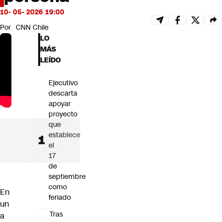
Futuro 360
10- 05- 2026 19:00
Opinión
Por
CNN Chile
LO
MÁS
LEÍDO
Ejecutivo
descarta
apoyar
proyecto
que
establece
el
17
de
septiembre
como
En
feriado
un
Tras
a