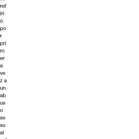
ref
iri
ó
po
r
pri
m
er
a
ve
z a
un
ab
us
o
se
xu
al