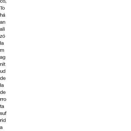
co,
To
há
an
ali
zó
la
m
ag
nit
ud
de
la
de
rro
ta
suf
rid
a