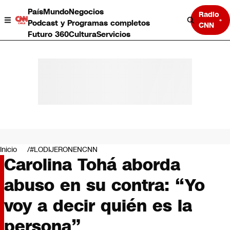
País
Mundo
Negocios
Radio
Podcast y Programas completos
CNN
Futuro 360
Cultura
Servicios
País
Mundo
Negocios
Inicio
#LODIJERONENCNN
Carolina Tohá aborda
Deportes
Programas completos
abuso en su contra: “Yo
Cultura
Servicios
voy a decir quién es la
Bits
CNN Data
persona”
CNN tiempo