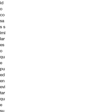
id
o
co
sa
s
s
imi
lar
es
o
qu
e
pu
ed
en
evi
tar
qu
e
su