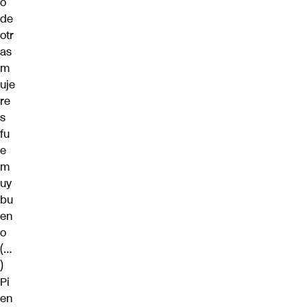
o
de
otr
as
m
uje
re
s
fu
e
m
uy
bu
en
o
(…
)
Pi
en