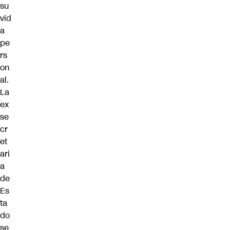
su
vid
a
pe
rs
on
al
.
La
ex
se
cr
et
ari
a
de
Es
ta
do
se