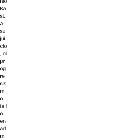
nio
Ka
st
.
A
su
jui
cio
, el
pr
og
re
sis
m
o
fall
ó
en
ad
mi