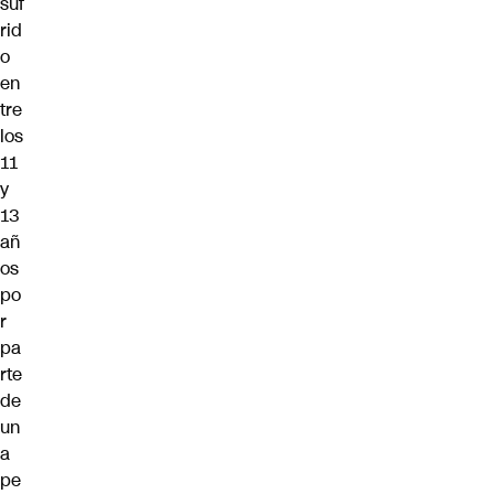
suf
rid
o
en
tre
los
11
y
13
añ
os
po
r
pa
rte
de
un
a
pe