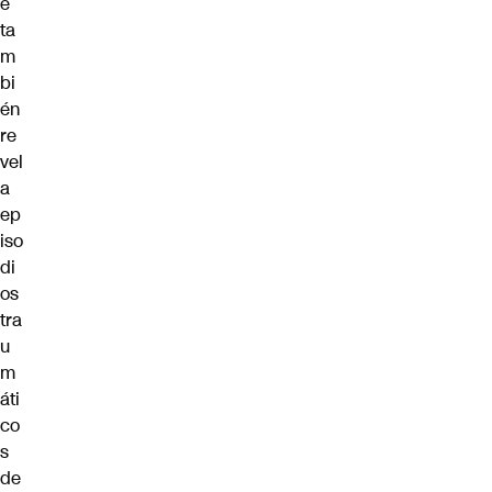
e
ta
m
bi
én
re
vel
a
ep
iso
di
os
tra
u
m
áti
co
s
de