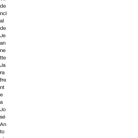
de
nci
al
de
Je
an
ne
tte
Ja
ra
fre
nt
e
a
Jo
sé
An
to