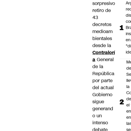
sorpresivo
Ar
re
retiro de
di
43
co
decretos
Br
medioam
in
bientales
en
desde la
"d
Contralorí
id
a
General
M
de la
de
República
S
por parte
ll
la
del actual
Co
Gobierno
de
sigue
el
generand
en
o un
en
intenso
la
debate
se