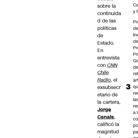
Ca
sobre la
y 
continuida
d de las
Pr
políticas
d
In
de
de
Estado.
Pr
En
Pr
entrevista
Go
con
CNN
de
Chile
re
Radio
, el
ar
q
exsubsecr
re
etario de
la
la cartera,
re
Jorge
a 
Canals
,
c
calificó la
po
magnitud
pa