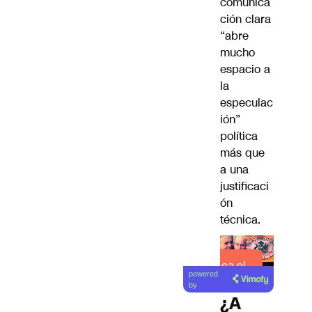
comunica
ción clara
“abre
mucho
espacio a
la
especulac
ión”
política
más que
a una
justificaci
ón
técnica.
Lea el
powered
artículo
by
¿A