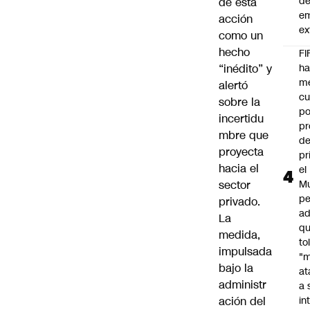
d
de esta
e
acción
ex
como un
hecho
FI
“inédito” y
h
m
alertó
cu
sobre la
po
incertidu
pr
mbre que
d
proyecta
pr
hacia el
el
sector
Mu
pe
privado.
ad
La
qu
medida,
to
impulsada
"
bajo la
at
administr
a 
ación del
in