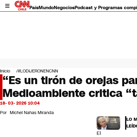
País
Mundo
Negocios
Podcast y Programas comp
País
Mundo
Inicio
#LODIJERONENCNN
Negocios
“Es un tirón de orejas pa
Deportes
Medioambiente critica “t
Programas completos
Cultura
Servicios
18- 03- 2026 10:04
Bits
Por
Michel Nahas Miranda
CNN Data
LO 
CNN tiempo
LEÍD
Futuro 360
El
Opinión