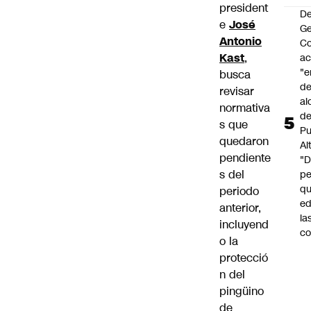
president
De
e
José
G
Antonio
Co
Kast
,
a
"e
busca
de
revisar
al
normativa
d
s que
Pu
quedaron
Al
pendiente
"
s del
p
qu
periodo
ed
anterior,
la
incluyend
co
o la
protecció
n del
pingüino
de