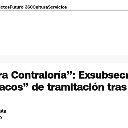
letos
Futuro 360
Cultura
Servicios
ra Contraloría”: Exsubsec
acos” de tramitación tras
MÁS
O