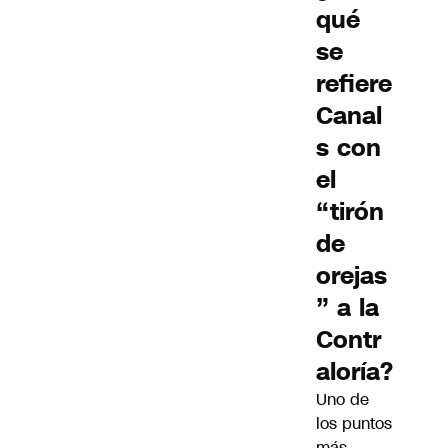
qué
se
refiere
Canal
s con
el
“tirón
de
orejas
” a la
Contr
aloría?
Uno de
los puntos
más