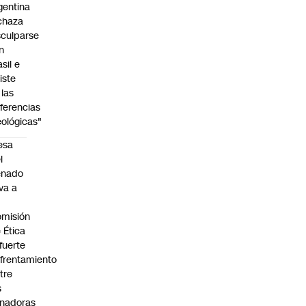
gentina
chaza
sculparse
n
asil e
siste
 las
iferencias
eológicas"
esa
l
enado
eva a
misión
 Ética
 fuerte
frentamiento
tre
s
nadoras