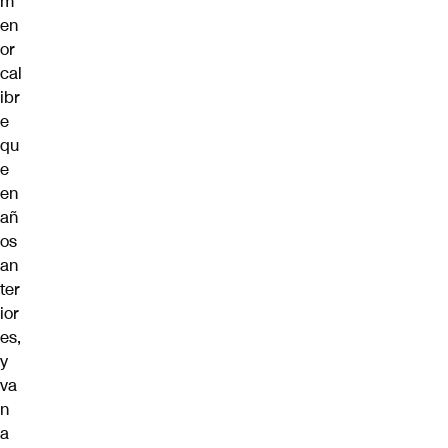
m
en
or
cal
ibr
e
qu
e
en
añ
os
an
ter
ior
es,
y
va
n
a