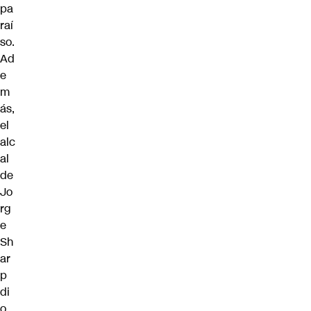
pa
raí
so.
Ad
e
m
ás,
el
alc
al
de
Jo
rg
e
Sh
ar
p
di
o