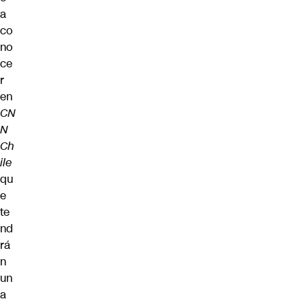
a
co
no
ce
r
en
CN
N
Ch
ile
qu
e
te
nd
rá
n
un
a