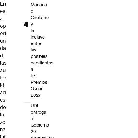
En
Mariana
est
di
Girolamo
a
y
op
la
ort
incluye
uni
entre
da
las
d,
posibles
las
candidatas
a
au
los
tor
Premios
id
Oscar
ad
2027
es
UDI
de
entrega
la
al
zo
Gobierno
na
20
inf