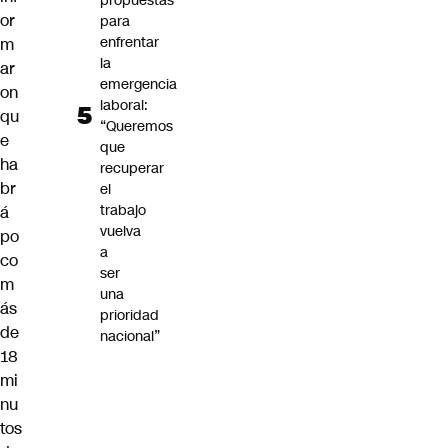
propuestas
or
para
enfrentar
m
la
ar
emergencia
on
laboral:
qu
“Queremos
e
que
ha
recuperar
br
el
trabajo
á
vuelva
po
a
co
ser
m
una
ás
prioridad
de
nacional”
18
mi
nu
tos