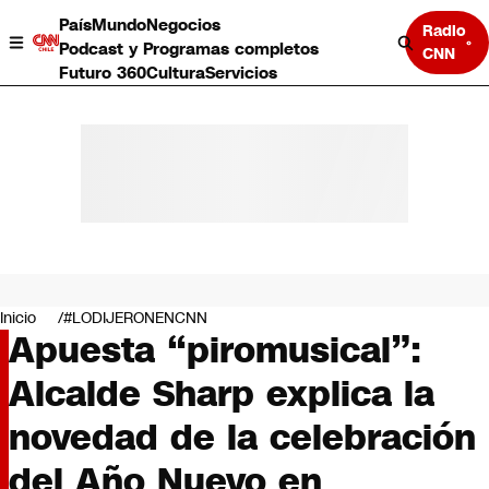
País
Mundo
Negocios
Radio
Podcast y Programas completos
CNN
Futuro 360
Cultura
Servicios
País
Mundo
Negocios
Inicio
#LODIJERONENCNN
Apuesta “piromusical”:
Deportes
Programas completos
Alcalde Sharp explica la
Cultura
Servicios
novedad de la celebración
Bits
CNN Data
del Año Nuevo en
CNN tiempo