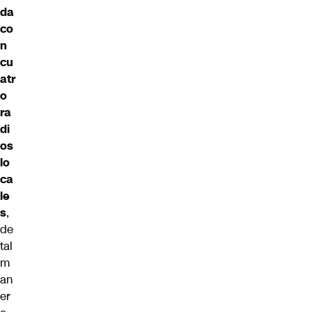
da
co
n
cu
atr
o
ra
di
os
lo
ca
le
s
,
de
tal
m
an
er