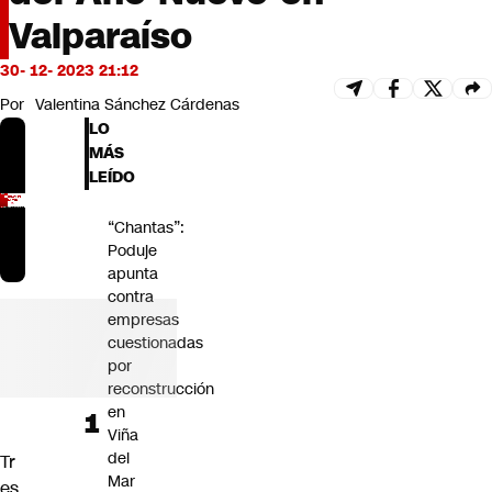
Futuro 360
Valparaíso
Opinión
30- 12- 2023 21:12
Por
Valentina Sánchez Cárdenas
LO
MÁS
LEÍDO
“Chantas”:
Poduje
apunta
contra
empresas
cuestionadas
por
reconstrucción
en
Viña
del
Tr
Mar
es