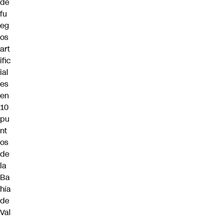
de
fu
eg
os
art
ific
ial
es
en
10
pu
nt
os
de
la
Ba
hía
de
Val