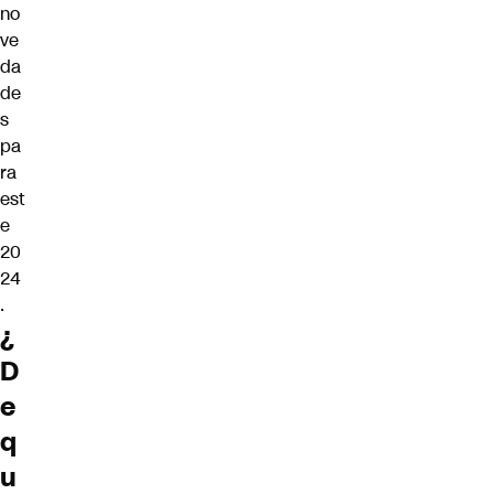
no
ve
da
de
s
pa
ra
est
e
20
24
.
¿
D
e
q
u