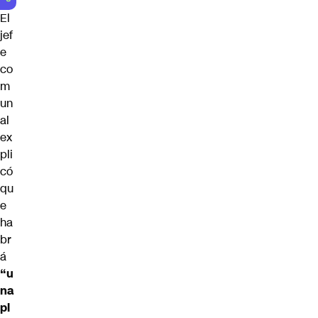
El
jef
e
co
m
un
al
ex
pli
có
qu
e
ha
br
á
“u
na
pl