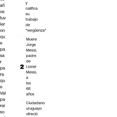
y
añ
califica
os
su
tuv
trabajo
ier
de
on
"vergüenza"
qu
Muere
e
Jorge
pa
Messi,
sa
padre
de
r
Lionel
pa
Messi,
ra
a
qu
los
e
68
Val
años
pa
Ciudadano
raí
uruguayo
so
ofreció