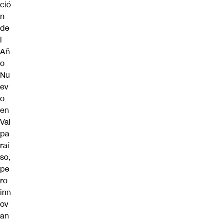
ció
n
de
l
Añ
o
Nu
ev
o
en
Val
pa
raí
so,
pe
ro
inn
ov
an