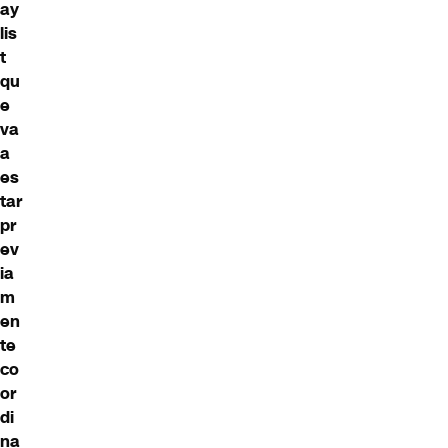
ay
lis
t
qu
e
va
a
es
tar
pr
ev
ia
m
en
te
co
or
di
na