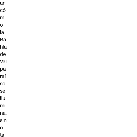
ar
có
m
o
la
Ba
hía
de
Val
pa
raí
so
se
ilu
mi
na,
sin
o
ta