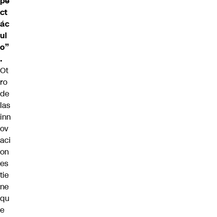
pe
ct
ác
ul
o”
.
Ot
ro
de
las
inn
ov
aci
on
es
tie
ne
qu
e