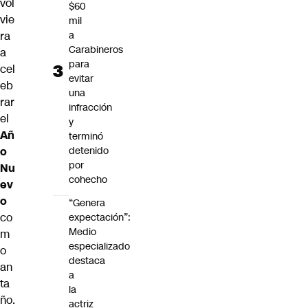
vol
$60
vie
mil
ra
a
Carabineros
a
para
cel
evitar
eb
una
rar
infracción
el
y
Añ
terminó
o
detenido
por
Nu
cohecho
ev
o
“Genera
co
expectación”:
Medio
m
especializado
o
destaca
an
a
ta
la
ño.
actriz