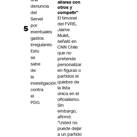
aliarse con
denuncia
otros y
del
competir"
El timonel
Servel
del FVRS,
por
Jaime
eventuales
Mulet,
gastos
señaló en
irregulares:
CNN Chile
Esto
que no
se
pretende
sabe
personalizar
de
en figuras o
partidos el
la
quiebre de
investigación
la lista
contra
única en el
el
oficialismo.
PDG
Sin
embargo,
afirmó:
“Usted no
puede dejar
a un partido