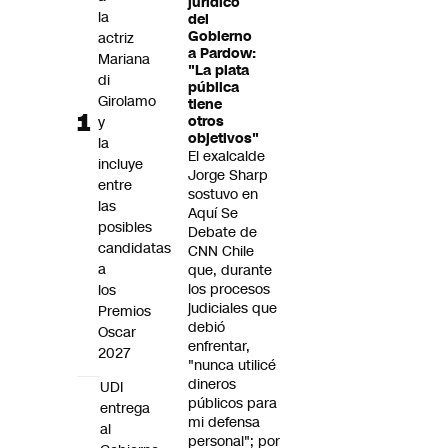
jurídico
Futuro 360
la
del
Gobierno
actriz
Opinión
a Pardow:
Mariana
"La plata
di
pública
Girolamo
tiene
y
otros
objetivos"
la
El exalcalde
incluye
Jorge Sharp
entre
sostuvo en
las
Aquí Se
posibles
Debate de
candidatas
CNN Chile
a
que, durante
los procesos
los
judiciales que
Premios
debió
Oscar
enfrentar,
2027
"nunca utilicé
dineros
UDI
públicos para
entrega
mi defensa
al
personal"; por