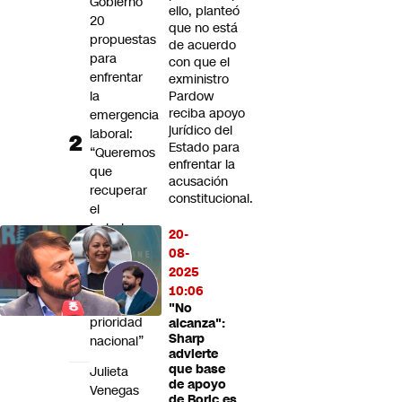
Gobierno
ello, planteó
20
que no está
propuestas
de acuerdo
para
con que el
enfrentar
exministro
la
Pardow
reciba apoyo
emergencia
jurídico del
laboral:
Estado para
“Queremos
enfrentar la
que
acusación
recuperar
constitucional.
el
trabajo
20-
vuelva
08-
a
2025
ser
10:06
una
"No
prioridad
alcanza":
Sharp
nacional”
advierte
que base
Julieta
de apoyo
Venegas
de Boric es