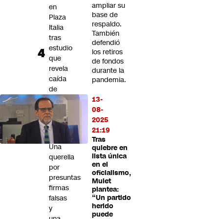
ampliar su
en
base de
Plaza
respaldo.
Italia
También
tras
defendió
estudio
los retiros
que
de fondos
revela
durante la
caída
pandemia.
de
67%
13-
en
08-
velocidad
2025
vehicular
21:19
Tras
Una
quiebre en
lista única
querella
en el
por
oficialismo,
presuntas
Mulet
firmas
plantea:
falsas
“Un partido
herido
y
puede
una