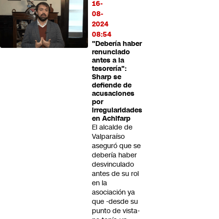
16-
08-
2024
08:54
"Debería haber
renunciado
antes a la
tesorería":
Sharp se
defiende de
acusaciones
por
irregularidades
en Achifarp
El alcalde de
Valparaíso
aseguró que se
debería haber
desvinculado
antes de su rol
en la
asociación ya
que -desde su
punto de vista-