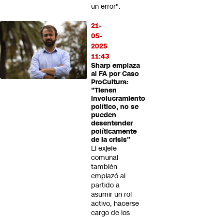
un error".
21-
05-
2025
11:43
Sharp emplaza
al FA por Caso
ProCultura:
"Tienen
involucramiento
político, no se
pueden
desentender
políticamente
de la crisis"
El exjefe
comunal
también
emplazó al
partido a
asumir un rol
activo, hacerse
cargo de los