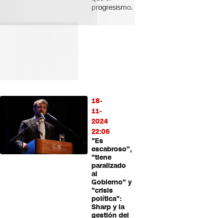
progresismo.
18-
11-
2024
22:06
"Es
escabroso",
"tiene
paralizado
al
Gobierno" y
"crisis
política":
Sharp y la
gestión del