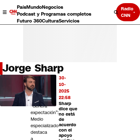
País
Mundo
Negocios
Radio
Podcast y Programas completos
CNN
Futuro 360
Cultura
Servicios
Jorge Sharp
País
30-
LO
Mundo
10-
MÁS
Negocios
2025
LEÍDO
Deportes
22:58
Sharp
Programas completos
“Genera
dice que
Cultura
expectación”:
no está
Servicios
Medio
de
Bits
acuerdo
especializado
con el
CNN Data
destaca
apoyo
CNN tiempo
a