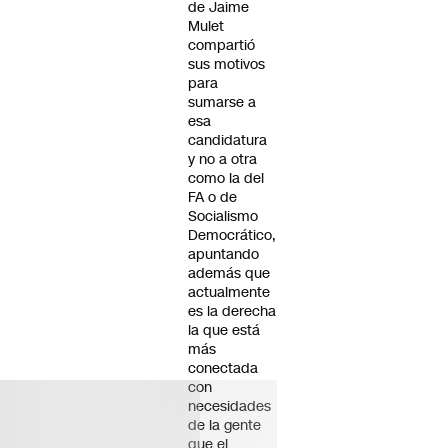
de Jaime
Mulet
compartió
sus motivos
para
sumarse a
esa
candidatura
y no a otra
como la del
FA o de
Socialismo
Democrático,
apuntando
además que
actualmente
es la derecha
la que está
más
conectada
con
necesidades
de la gente
que el