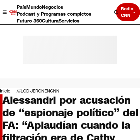
País
Mundo
Negocios
Radio
Podcast y Programas completos
CNN
Futuro 360
Cultura
Servicios
País
Mundo
Negocios
Inicio
#LODIJERONENCNN
Alessandri por acusación
Deportes
Programas completos
de “espionaje político” del
Cultura
Servicios
FA: “Aplaudían cuando la
Bits
CNN Data
filtración era de Cathy
CNN tiempo