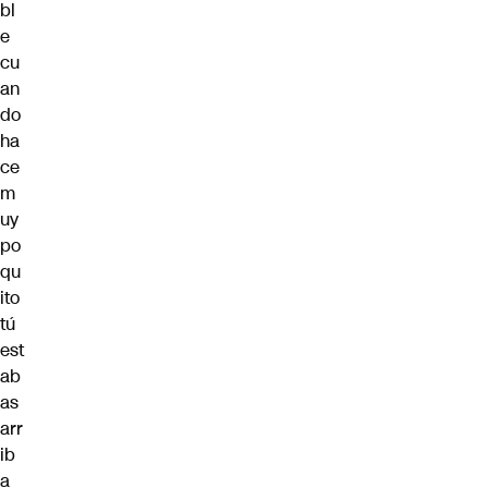
bl
e
cu
an
do
ha
ce
m
uy
po
qu
ito
tú
est
ab
as
arr
ib
a