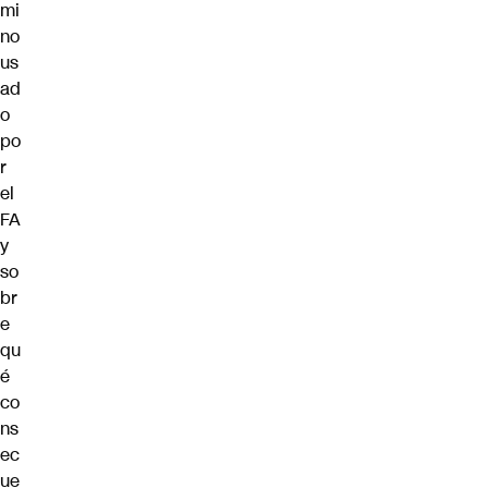
mi
no
us
ad
o
po
r
el
FA
y
so
br
e
qu
é
co
ns
ec
ue