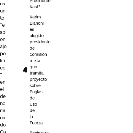
Presidente
es
Kast"
un
Karim
to
Bianchi
“e
es
spi
elegido
on
presidente
aje
de
po
comisión
líti
mixta
que
co
tramita
”
proyecto
en
sobre
el
Reglas
de
de
no
Uso
mi
de
la
na
Fuerza
do
Ca