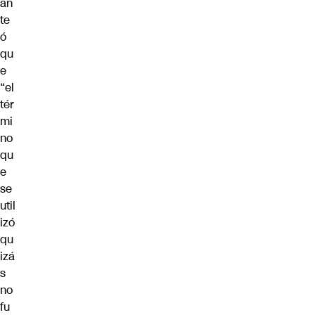
an
te
ó
qu
e
“el
tér
mi
no
qu
e
se
util
izó
qu
izá
s
no
fu