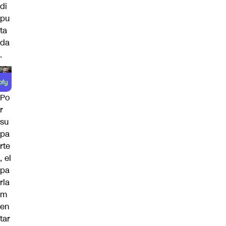
di
pu
ta
da
.
Po
r
su
pa
rte
, el
pa
rla
m
en
tar