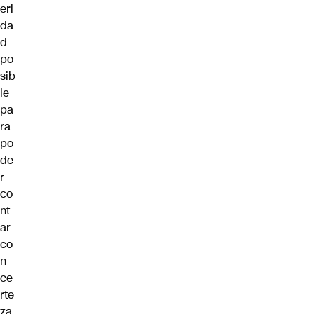
eri
da
d
po
sib
le
pa
ra
po
de
r
co
nt
ar
co
n
ce
rte
za