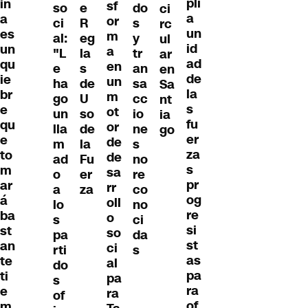
pli
in
sf
so
e
do
ci
a
a
or
ci
R
s
rc
un
es
m
al:
eg
y
ul
id
un
a
"L
la
tr
ar
ad
qu
en
e
s
an
en
de
ie
un
ha
de
sa
Sa
la
br
m
go
U
cc
nt
s
e
ot
un
so
io
ia
fu
qu
or
lla
de
ne
go
er
e
de
m
la
s
za
to
de
ad
Fu
no
s
m
sa
o
er
re
pr
ar
rr
a
za
co
og
á
oll
lo
no
re
ba
o
s
ci
si
st
so
pa
da
st
an
ci
rti
s
as
te
al
do
pa
ti
pa
s
ra
e
ra
of
of
m