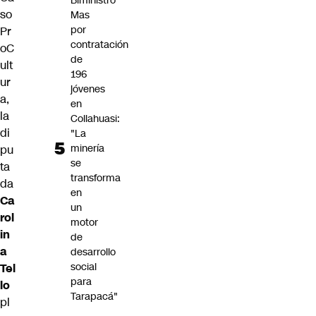
Biministro
so
Mas
por
Pr
contratación
oC
de
ult
196
ur
jóvenes
a,
en
la
Collahuasi:
di
"La
minería
pu
se
ta
transforma
da
en
Ca
un
rol
motor
in
de
a
desarrollo
social
Tel
para
lo
Tarapacá"
pl