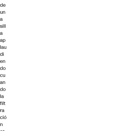
de
un
a
sill
a
ap
lau
di
en
do
cu
an
do
la
filt
ra
ció
n