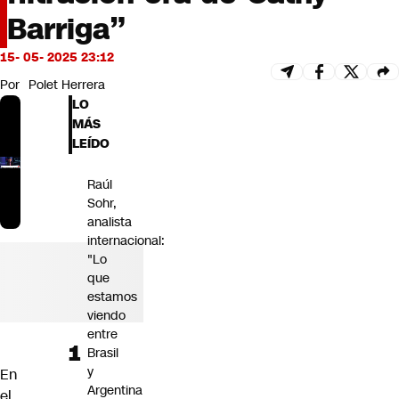
Futuro 360
Barriga”
Opinión
15- 05- 2025 23:12
Por
Polet Herrera
LO
MÁS
LEÍDO
Raúl
Sohr,
analista
internacional:
"Lo
que
estamos
viendo
entre
Brasil
y
En
Argentina
el