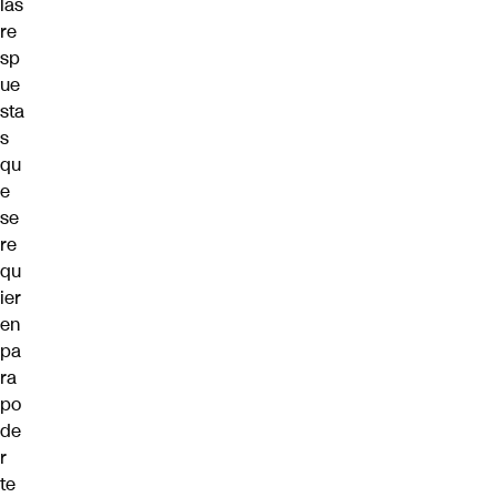
las
re
sp
ue
sta
s
qu
e
se
re
qu
ier
en
pa
ra
po
de
r
te