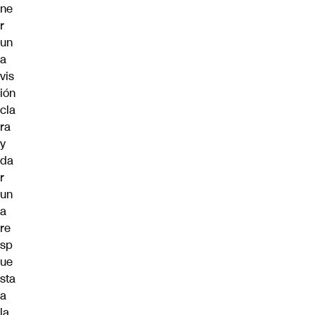
ne
r
un
a
vis
ión
cla
ra
y
da
r
un
a
re
sp
ue
sta
a
la