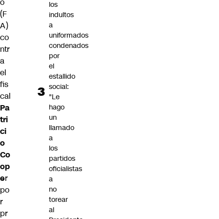
o
los
(F
indultos
A)
a
uniformados
co
condenados
ntr
por
a
el
el
estallido
fis
social:
cal
"Le
Pa
hago
un
tri
llamado
ci
a
o
los
Co
partidos
op
oficialistas
e
r
a
po
no
torear
r
al
pr