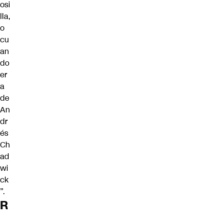
osi
lla,
o
cu
an
do
er
a
de
An
dr
és
Ch
ad
wi
ck
”.
R