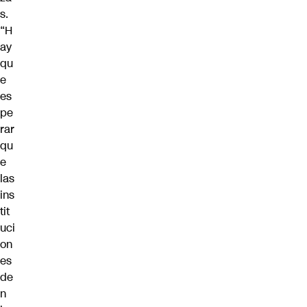
s.
“H
ay
qu
e
es
pe
rar
qu
e
las
ins
tit
uci
on
es
de
n