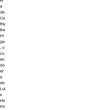
er
a
de
Ca
thy
Ba
rri
ga
, o
cu
an
do
er
a
de
Lui
s
He
rm