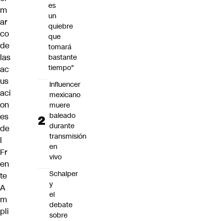
es
m
un
ar
quiebre
co
que
de
tomará
las
bastante
tiempo"
ac
us
Influencer
aci
mexicano
on
muere
baleado
es
durante
de
transmisión
l
en
Fr
vivo
en
Schalper
te
y
A
el
m
debate
pli
sobre