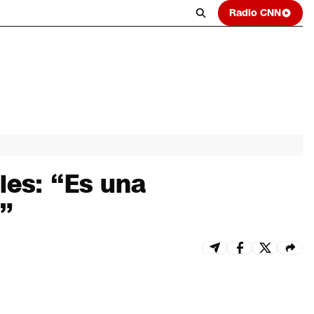
Radio CNN
les: “Es una
n”