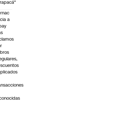
rapacá"
rnac
icia a
pay
as
clamos
r
bros
regulares,
scuentos
plicados
ansacciones
o
conocidas