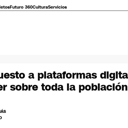
letos
Futuro 360
Cultura
Servicios
esto a plataformas digita
r sobre toda la població
MÁS
O