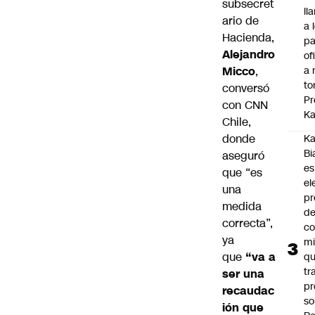
subsecret
ll
ario de
a 
Hacienda,
pa
Alejandro
of
Micco
,
a 
to
conversó
Pr
con CNN
Ka
Chile,
donde
Ka
Bi
aseguró
es
que “es
el
una
pr
medida
d
correcta”,
co
ya
mi
que
“va a
q
tr
ser una
pr
recaudac
so
ión que