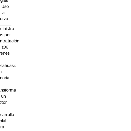
glas
 Uso
 la
erza
ministro
s por
ntratación
 196
venes
n
llahuasi:
a
nería
ansforma
 un
otor
e
sarrollo
cial
ra