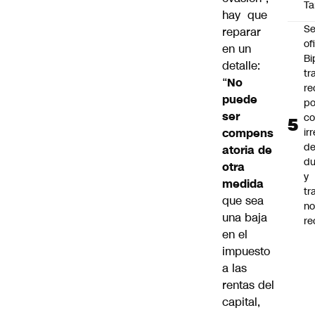
Ta
hay que
Se
reparar
of
en un
Bi
detalle:
tr
“
No
re
puede
po
ser
co
compens
ir
de
atoria de
du
otra
y
medida
tr
que sea
n
una baja
re
en el
impuesto
a las
rentas del
capital,