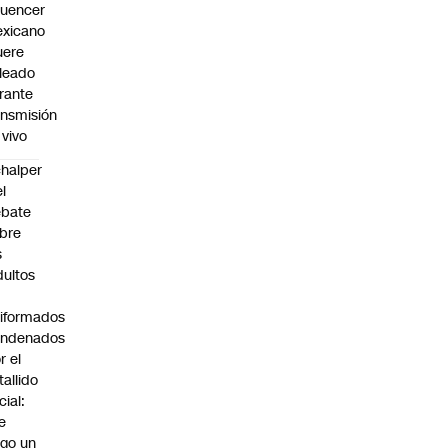
fluencer
xicano
ere
leado
rante
ansmisión
 vivo
halper
el
ebate
bre
s
dultos
iformados
ondenados
r el
tallido
cial:
e
go un