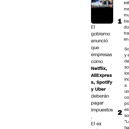
In
me
mu
ba
El
du
tr
gobierno
en
anunció
que
Sc
empresas
y 
como
d
so
Netflix,
lo
AliExpres
in
s, Spotify
a
y Uber
un
deberán
c
pagar
po
impuestos
es
so
.
"L
El ex
ha