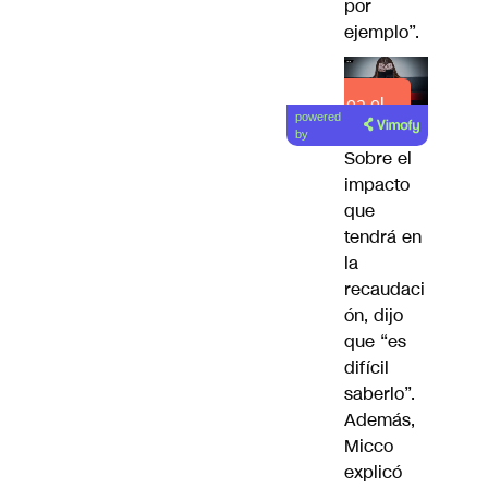
por
ejemplo”.
Lea el
powered
artículo
by
Sobre el
impacto
que
tendrá en
la
recaudaci
ón, dijo
que “es
difícil
saberlo”.
Además,
Micco
explicó