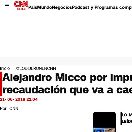
País
Mundo
Negocios
Podcast y Programas comp
País
Mundo
Inicio
#LODIJERONENCNN
Negocios
Alejandro Micco por impu
Deportes
recaudación que va a cae
Programas completos
Cultura
Servicios
21- 06- 2018 22:04
Bits
Por
CNN
CNN Data
LO 
CNN tiempo
LEÍD
Futuro 360
Opinión