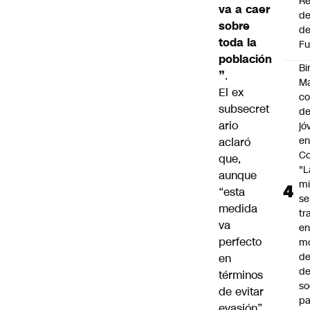
Re
va a caer
de
sobre
de
toda la
Fu
población
Bi
”
.
Ma
El ex
co
subsecret
de
ario
jó
e
aclaró
Co
que,
"L
aunque
mi
“esta
se
medida
tr
va
en
perfecto
m
d
en
de
términos
so
de evitar
pa
evasión”,