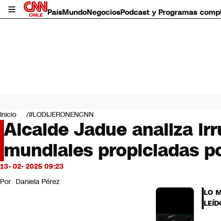
País
Mundo
Negocios
Podcast y Programas comp
País
Mundo
Inicio
#LODIJERONENCNN
Negocios
Alcalde Jadue analiza ir
Deportes
mundiales propiciadas po
Programas completos
Cultura
Servicios
13- 02- 2025 09:23
Bits
Por
Daniela Pérez
CNN Data
LO 
CNN tiempo
LEÍD
Futuro 360
Opinión