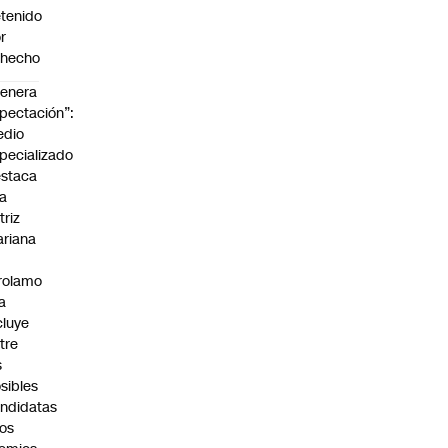
tenido
r
ohecho
enera
pectación”:
edio
pecializado
staca
la
triz
riana
rolamo
la
cluye
tre
s
sibles
ndidatas
los