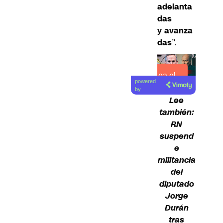
adelanta
das
y avanza
das
”.
Lea el
powered
artículo
by
Lee
también:
RN
suspend
e
militancia
del
diputado
Jorge
Durán
tras