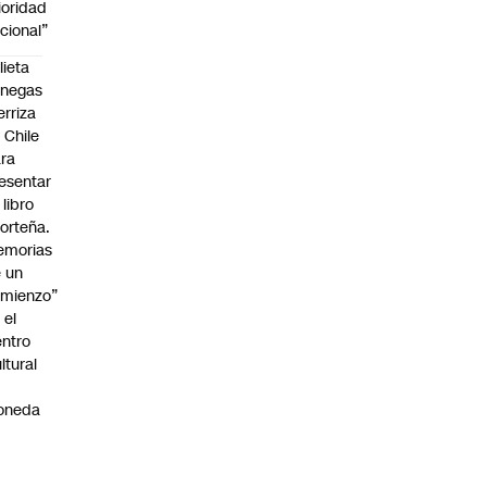
ioridad
cional”
lieta
enegas
erriza
 Chile
ra
esentar
 libro
orteña.
emorias
 un
mienzo”
 el
ntro
ltural
a
oneda