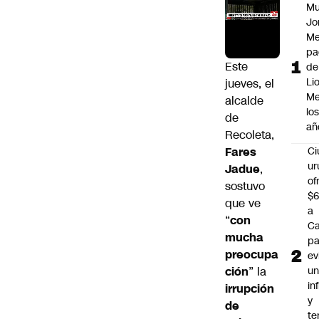
Mu
Jo
Me
pa
Este
de
Li
jueves, el
Me
alcalde
lo
de
añ
Recoleta,
Fares
C
ur
Jadue
,
of
sostuvo
$6
que ve
a
“
con
Ca
mucha
pa
preocupa
ev
ción
” la
u
in
irrupción
y
de
te