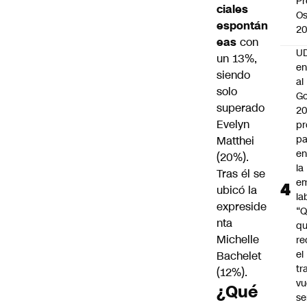
Pr
ciales
Os
espontán
2
eas
con
UD
un 13%,
en
siendo
al
solo
Go
superado
2
Evelyn
pr
pa
Matthei
en
(20%).
la
Tras él se
em
ubicó la
la
expreside
“
nta
q
Michelle
re
el
Bachelet
tr
(12%).
vu
¿Qué
se