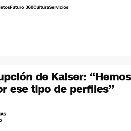
letos
Futuro 360
Cultura
Servicios
rupción de Kaiser: “Hemos
r ese tipo de perfiles”
MÁS
O