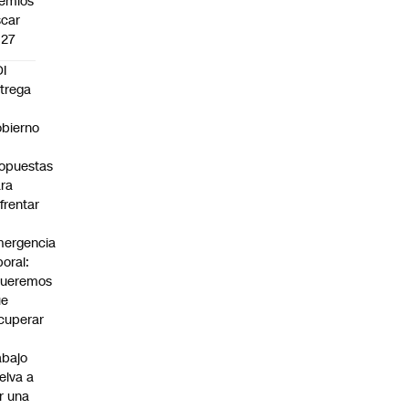
emios
car
027
I
trega
bierno
0
opuestas
ra
frentar
ergencia
boral:
Queremos
ue
cuperar
abajo
elva a
r una