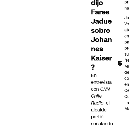
dijo
pr
na
Fares
Ju
Jadue
V
sobre
at
en
Johan
pa
nes
pr
su
Kaiser
“N
?
M
de
En
co
entrevista
en
con
CNN
Ce
Chile
Cu
Radio
, el
L
M
alcalde
partió
señalando