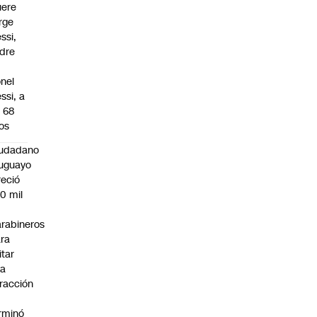
ere
rge
ssi,
dre
onel
ssi, a
s 68
os
iudadano
uguayo
reció
0 mil
rabineros
ra
itar
na
fracción
rminó