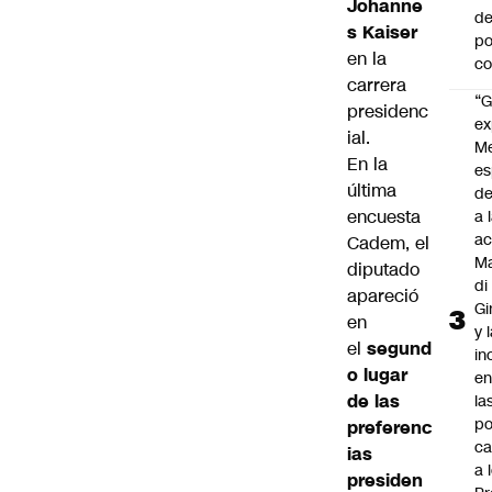
Johanne
de
s Kaiser
po
en la
c
carrera
“G
presidenc
ex
ial.
M
En la
es
última
de
encuesta
a 
ac
Cadem
, el
Ma
diputado
di
apareció
Gi
en
y 
el
segund
in
o lugar
en
de las
la
po
preferenc
ca
ias
a 
presiden