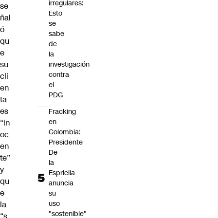
irregulares:
se
Esto
ñal
se
ó
sabe
qu
de
e
la
su
investigación
contra
cli
el
en
PDG
ta
es
Fracking
en
“in
Colombia:
oc
Presidente
en
De
te”
la
y
Espriella
qu
anuncia
e
su
uso
la
"sostenible"
“s