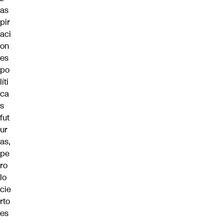
as
pir
aci
on
es
po
líti
ca
s
fut
ur
as,
pe
ro
lo
cie
rto
es