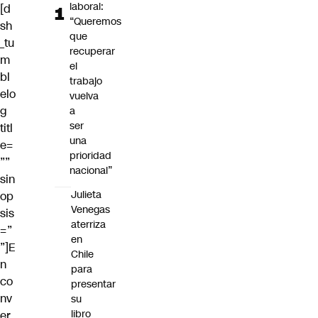
laboral:
[d
“Queremos
sh
que
_tu
recuperar
m
el
bl
trabajo
elo
vuelva
g
a
ser
titl
una
e=
prioridad
””
nacional”
sin
Julieta
op
Venegas
sis
aterriza
=”
en
”]E
Chile
n
para
co
presentar
nv
su
libro
er