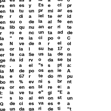
es
as
s
a
o
pa
Es
cl
en
es
y
e
pr
ra
pr
ar
ta
tu
un
mi
es
en
iel
ar
r
di
a
te
id
fr
la
fe
su
o
de
al
en
en
an
ri
lib
qu
nu
er
te
ta
un
ad
ro
e
nc
ta
de
r
ci
o
“
re
ia
po
C
la
a
el
N
ve
de
r
ol
e
su
17
or
la
l
he
o
m
us
de
te
ca
Se
la
m
er
o
se
ña
íd
rv
da
bi
ge
"s
pt
.
a
el
s
a:
nc
os
ie
M
de
po
en
A
ia
te
m
e
67
r
do
pu
la
ni
br
m
%
ev
s
nt
bo
bl
e:
or
en
en
re
a
ra
e"
"E
ia
ve
tu
gi
a
l:
en
st
s
lo
al
on
un
“
va
e
de
ci
es
es
a
Q
ri
ti
un
da
ga
de
“t
ue