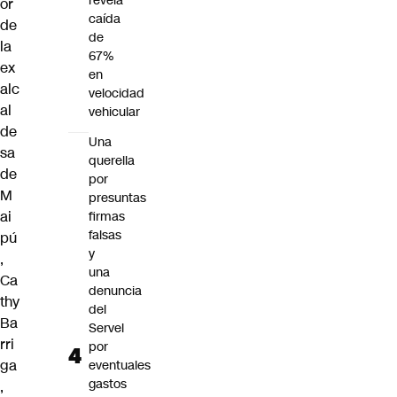
revela
or
caída
de
de
la
67%
ex
en
alc
velocidad
al
vehicular
de
Una
sa
querella
de
por
M
presuntas
ai
firmas
falsas
pú
y
,
una
Ca
denuncia
thy
del
Ba
Servel
rri
por
ga
eventuales
gastos
,