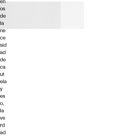
en
os
de
la
ne
ce
sid
ad
de
ca
ut
ela
y
es
o,
la
ve
rd
ad