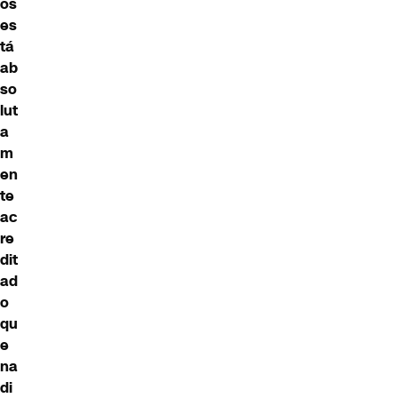
os
es
tá
ab
so
lut
a
m
en
te
ac
re
dit
ad
o
qu
e
na
di