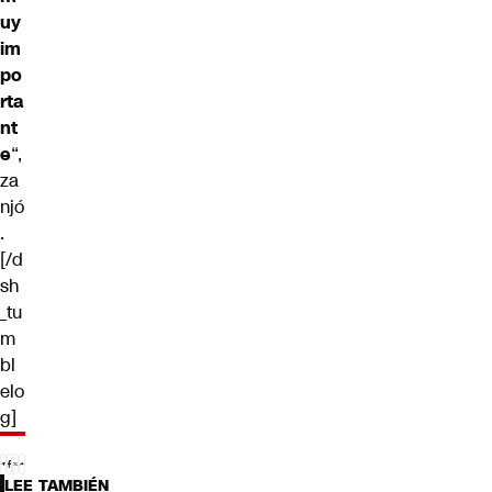
uy
im
po
rta
nt
e
“,
za
njó
.
[/d
sh
_tu
m
bl
elo
g]
LEE TAMBIÉN