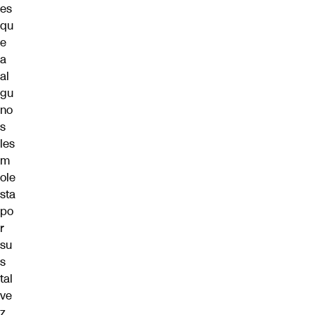
es
qu
e
a
al
gu
no
s
les
m
ole
sta
po
r
su
s
tal
ve
z