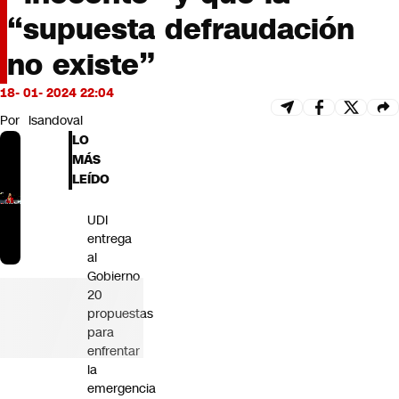
Futuro 360
“supuesta defraudación
Opinión
no existe”
18- 01- 2024 22:04
Por
lsandoval
LO
MÁS
LEÍDO
UDI
entrega
al
Gobierno
20
propuestas
para
enfrentar
la
emergencia