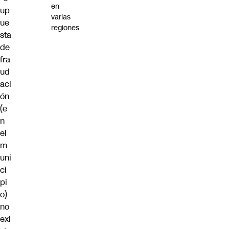
en
up
varias
ue
regiones
sta
de
fra
ud
aci
ón
(e
n
el
m
uni
ci
pi
o)
no
exi