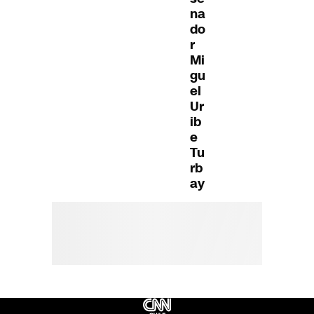
na
do
r
Mi
gu
el
Ur
ib
e
Tu
rb
ay