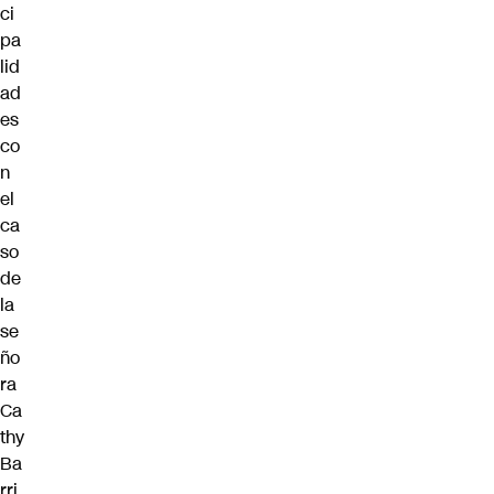
ci
pa
lid
ad
es
co
n
el
ca
so
de
la
se
ño
ra
Ca
thy
Ba
rri