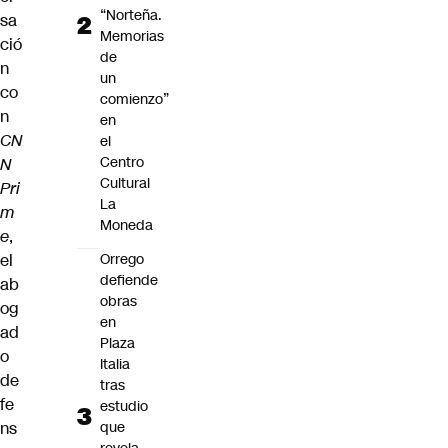
“Norteña.
sa
Memorias
ció
de
n
un
co
comienzo”
n
en
CN
el
Centro
N
Cultural
Pri
La
m
Moneda
e
,
el
Orrego
defiende
ab
obras
og
en
ad
Plaza
o
Italia
de
tras
fe
estudio
ns
que