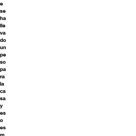
e
se
ha
lle
va
do
un
pe
so
pa
ra
la
ca
sa
y
es
o
es
m