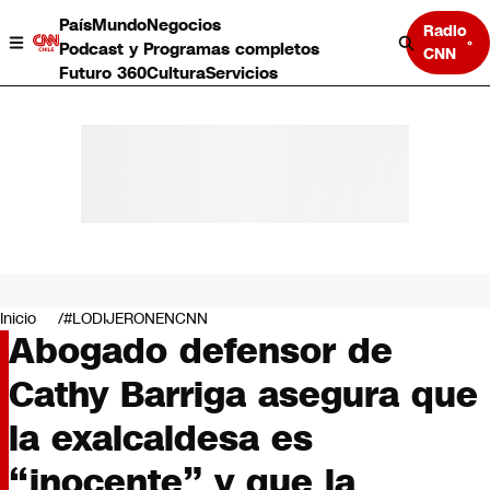
País
Mundo
Negocios
Radio
Podcast y Programas completos
CNN
Futuro 360
Cultura
Servicios
País
Mundo
Negocios
Inicio
#LODIJERONENCNN
Abogado defensor de
Deportes
Programas completos
Cathy Barriga asegura que
Cultura
Servicios
la exalcaldesa es
Bits
CNN Data
“inocente” y que la
CNN tiempo