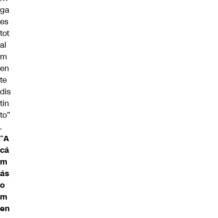
ga
es
tot
al
m
en
te
dis
tin
to”
.
“
A
cá
m
ás
o
m
en