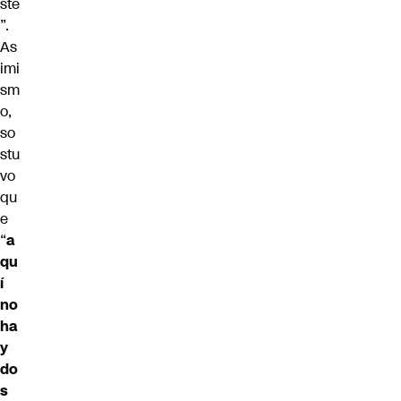
ste
”.
As
imi
sm
o,
so
stu
vo
qu
e
“
a
qu
í
no
ha
y
do
s