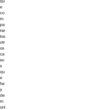
qu
e
co
m
pa
rar
los
otr
os
ca
so
s
qu
e
ha
y
de
m
uni