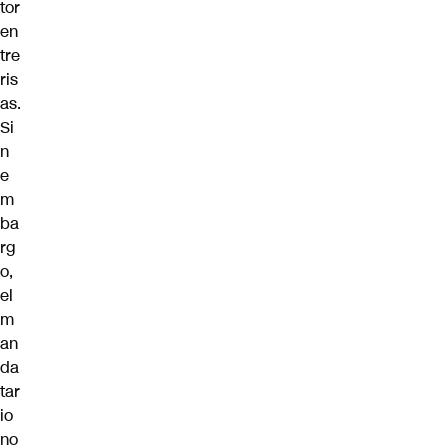
tor
en
tre
ris
as.
Si
n
e
m
ba
rg
o,
el
m
an
da
tar
io
no