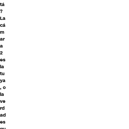
tá
?
La
cá
m
ar
a
2
es
la
tu
ya
, o
la
ve
rd
ad
es
qu