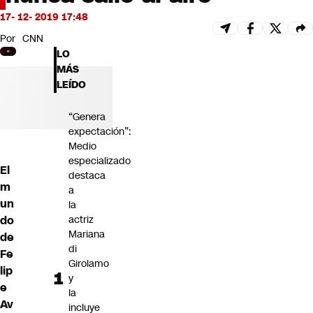
Futuro 360
17- 12- 2019 17:48
Opinión
Por
CNN
LO
MÁS
LEÍDO
“Genera
expectación”:
Medio
especializado
El
destaca
m
a
un
la
do
actriz
Mariana
de
di
Fe
Girolamo
lip
y
e
la
Av
incluye