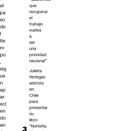
el
que
recuperar
pa
el
so
trabajo
de
vuelva
l
a
tie
ser
m
una
po
prioridad
nacional”
,
sig
Julieta
ue
Venegas
n
aterriza
en
ap
Chile
ar
para
eci
presentar
en
su
do
libro
an
“Norteña.