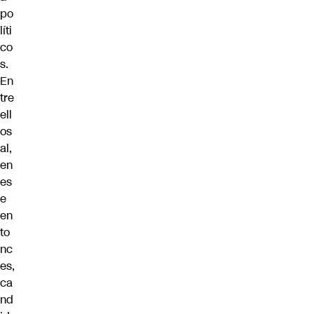
po
líti
co
s.
En
tre
ell
os
al,
en
es
e
en
to
nc
es,
ca
nd