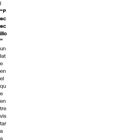
l
“P
ec
ec
illo
”
un
lat
e
en
el
qu
e
en
tre
vis
tar
a
a