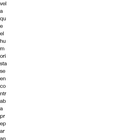
vel
a
qu
e
el
hu
m
ori
sta
se
en
co
ntr
ab
a
pr
ep
ar
an