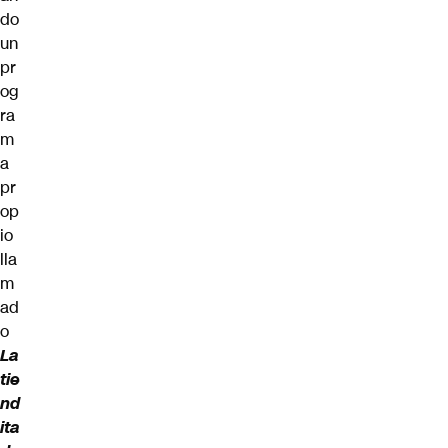
do
un
pr
og
ra
m
a
pr
op
io
lla
m
ad
o
La
tie
nd
ita