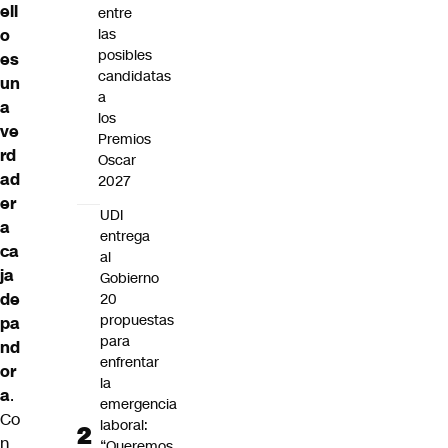
ell
entre
o
las
posibles
es
candidatas
un
a
a
los
ve
Premios
rd
Oscar
ad
2027
er
UDI
a
entrega
ca
al
ja
Gobierno
de
20
propuestas
pa
para
nd
enfrentar
or
la
a
.
emergencia
Co
laboral:
n
“Queremos