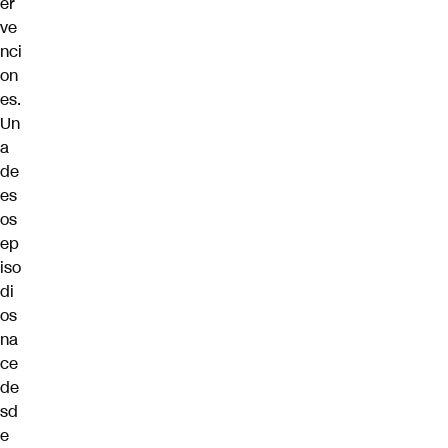
er
ve
nci
on
es.
Un
a
de
es
os
ep
iso
di
os
na
ce
de
sd
e