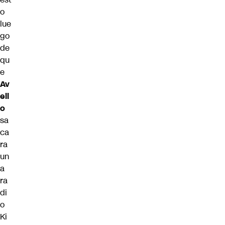
o
lue
go
de
qu
e
Av
ell
o
sa
ca
ra
un
a
ra
di
o
Ki