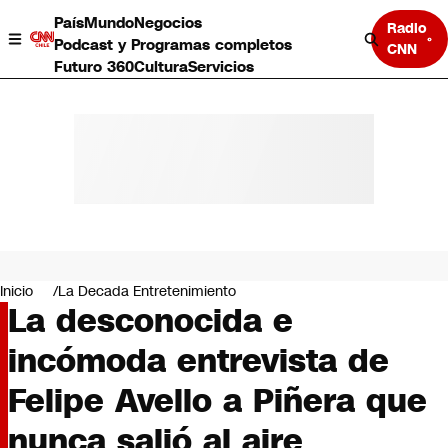
País
Mundo
Negocios
Radio
Podcast y Programas completos
CNN
Futuro 360
Cultura
Servicios
País
Mundo
Negocios
Inicio
La Decada Entretenimiento
La desconocida e
Deportes
Programas completos
incómoda entrevista de
Cultura
Servicios
Felipe Avello a Piñera que
Bits
CNN Data
nunca salió al aire
CNN tiempo