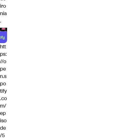
iro
nía
.
htt
ps:
//o
pe
n.s
po
tify
.co
m/
ep
iso
de
/5