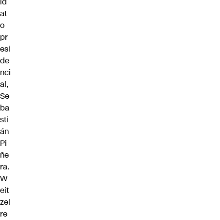
id
at
o
pr
esi
de
nci
al,
Se
ba
sti
án
Pi
ñe
ra.
W
eit
zel
re