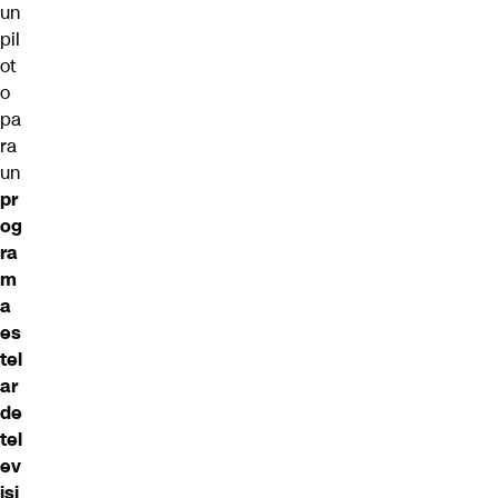
un
pil
ot
o
pa
ra
un
pr
og
ra
m
a
es
tel
ar
de
tel
ev
isi