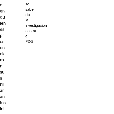
se
o
sabe
en
de
qu
la
ien
investigación
es
contra
pr
el
es
PDG
en
cia
ro
n
su
s
hil
ar
an
tes
int