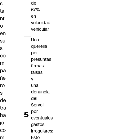
s
de
67%
ta
en
nt
velocidad
o
vehicular
en
Una
su
querella
s
por
co
presuntas
m
firmas
pa
falsas
ñe
y
ro
una
denuncia
s
del
de
Servel
tra
por
ba
eventuales
jo
gastos
co
irregulares:
m
Esto