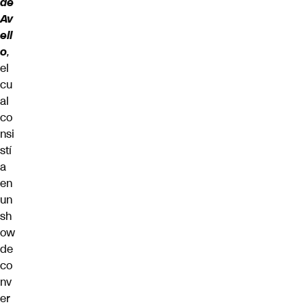
de
Av
ell
o
,
el
cu
al
co
nsi
stí
a
en
un
sh
ow
de
co
nv
er