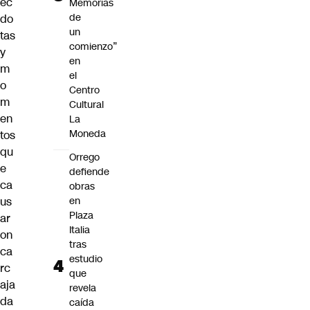
éc
Memorias
de
do
un
tas
comienzo”
y
en
m
el
o
Centro
m
Cultural
en
La
Moneda
tos
qu
Orrego
e
defiende
ca
obras
us
en
Plaza
ar
Italia
on
tras
ca
estudio
rc
que
aja
revela
da
caída