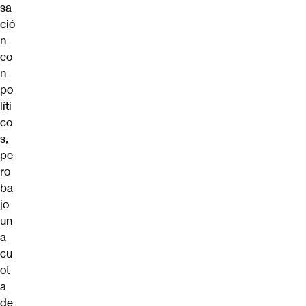
sa
ció
n
co
n
po
líti
co
s,
pe
ro
ba
jo
un
a
cu
ot
a
de