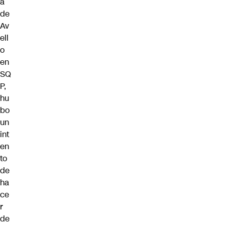
a
de
Av
ell
o
en
SQ
P,
hu
bo
un
int
en
to
de
ha
ce
r
de