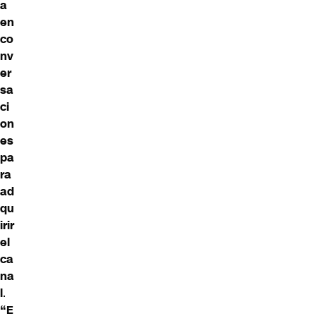
a
en
co
nv
er
sa
ci
on
es
pa
ra
ad
qu
irir
el
ca
na
l
.
“E