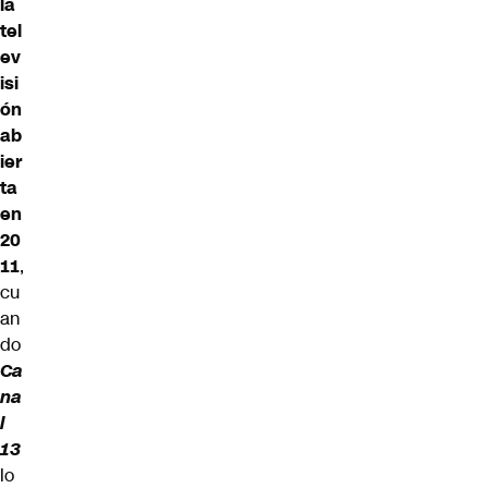
la
tel
ev
isi
ón
ab
ier
ta
en
20
11
,
cu
an
do
Ca
na
l
13
lo