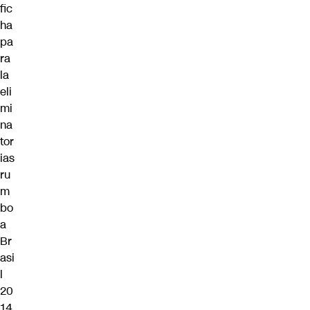
fic
ha
pa
ra
la
eli
mi
na
tor
ias
ru
m
bo
a
Br
asi
l
20
14.