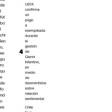
UEFA
de
confirma
l
un
fút
pago
bo
a
l
exempleada
chi
durante
len
la
gestión
o,
de
se
Gianni
gu
Infantino,
ro
en
qu
medio
e
de
de
desmentidos
sobre
fo
relación
nd
sentimental
o
es
Chile