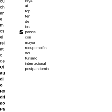
llega
cu
al
ch
top
ar
ten
e
de
m
los
os
países
el
con
mayor
rel
recuperación
at
del
o
turismo
de
internacional
Cl
postpandemia
au
di
o
Ro
dri
go
Pa