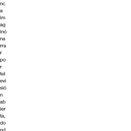
nc
a
im
ag
inó
na
rra
r
po
r
tel
evi
sió
n
ab
ier
ta,
do
nd