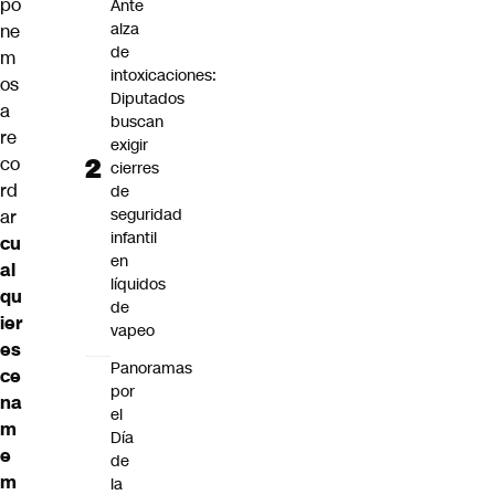
po
Ante
alza
ne
de
m
intoxicaciones:
os
Diputados
a
buscan
re
exigir
co
cierres
rd
de
seguridad
ar
infantil
cu
en
al
líquidos
qu
de
ier
vapeo
es
Panoramas
ce
por
na
el
m
Día
e
de
m
la