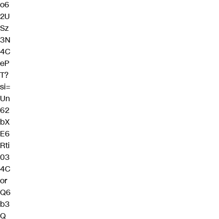
o6
2U
Sz
3N
4C
eP
T?
si=
Un
62
bX
E6
Rti
03
4C
or
Q6
b3
Q