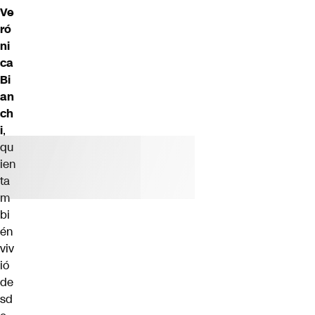
Ve
ró
ni
ca
Bi
an
ch
i
,
qu
ien
ta
m
bi
én
viv
ió
de
sd