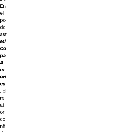
En
el
po
dc
ast
Mi
Co
pa
A
m
éri
ca
, el
rel
at
or
co
nfi