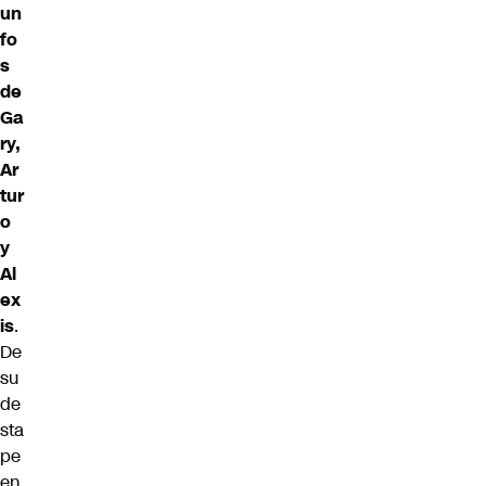
un
fo
s
de
Ga
ry,
Ar
tur
o
y
Al
ex
is
.
De
su
de
sta
pe
en