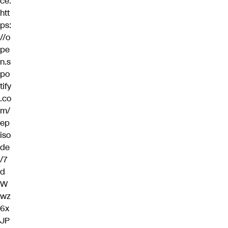
ce.
htt
ps:
//o
pe
n.s
po
tify
.co
m/
ep
iso
de
/7
d
W
wz
6x
JP