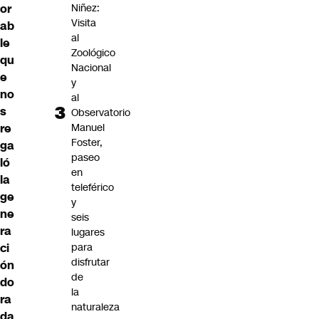
or
Niñez:
Visita
ab
al
le
Zoológico
qu
Nacional
e
y
no
al
s
Observatorio
re
Manuel
Foster,
ga
paseo
ló
en
la
teleférico
ge
y
ne
seis
ra
lugares
ci
para
disfrutar
ón
de
do
la
ra
naturaleza
da