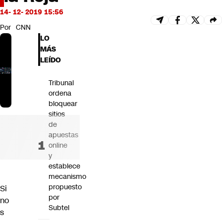
Futuro 360
14- 12- 2019 15:56
Opinión
Por
CNN
LO
MÁS
LEÍDO
Tribunal
ordena
bloquear
sitios
de
apuestas
online
y
establece
mecanismo
propuesto
Si
por
no
Subtel
s