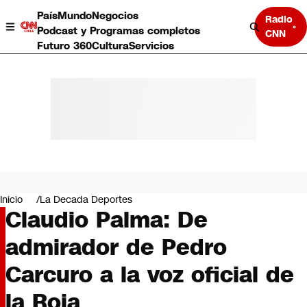
País
Mundo
Negocios
Radio
Podcast y Programas completos
CNN
Futuro 360
Cultura
Servicios
País
Mundo
Negocios
Inicio
La Decada Deportes
Claudio Palma: De
Deportes
Programas completos
admirador de Pedro
Cultura
Servicios
Carcuro a la voz oficial de
Bits
CNN Data
la Roja
CNN tiempo