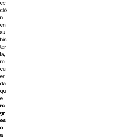
ec
ció
n
en
su
his
tor
ia,
re
cu
er
da
qu
e
re
gr
es
ó
a