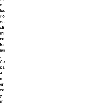
e
lue
go
de
eli
mi
na
tor
ias
,
Co
pa
A
m
éri
ca
y
m