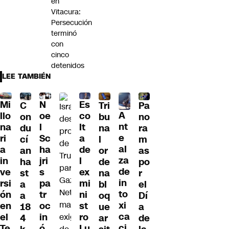
en
Vitacura:
Persecución
terminó
con
cinco
detenidos
LEE TAMBIÉN
Mi
N
Es
C
Tri
Pa
A
llo
oe
co
on
bu
no
nt
na
l
lt
du
na
ra
e
ri
Sc
a
cí
l
m
al
a
ha
de
an
or
as
za
in
jri
l
ha
de
po
de
ve
s
ex
st
na
r
in
rsi
pa
mi
a
bl
el
to
ón
tr
ni
a
oq
Dí
xi
en
oc
st
18
ue
a
ca
el
in
ro
4
ar
de
ci
Te
ó
Lu