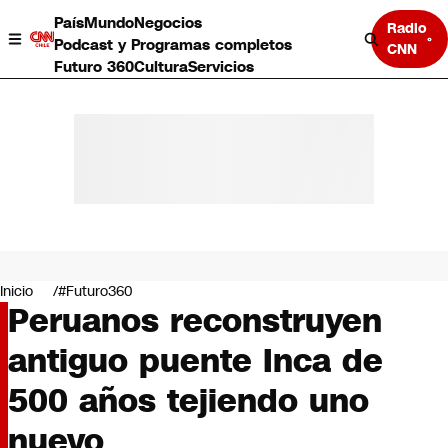
País
Mundo
Negocios
Radio
Podcast y Programas completos
CNN
Futuro 360
Cultura
Servicios
País
Mundo
Negocios
Inicio
#Futuro360
Peruanos reconstruyen
Deportes
Programas completos
antiguo puente Inca de
Cultura
Servicios
500 años tejiendo uno
Bits
CNN Data
nuevo
CNN tiempo