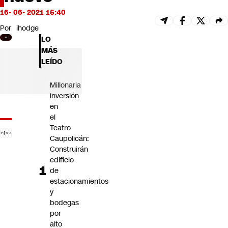
Futuro 360
16- 06- 2021 15:40
Opinión
Por
ihodge
LO
MÁS
LEÍDO
Millonaria
inversión
en
el
Teatro
Caupolicán:
Construirán
edificio
de
estacionamientos
y
bodegas
por
alto