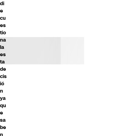
di
e
cu
es
tio
na
la
es
ta
de
cis
ió
n
ya
qu
e
sa
be
n