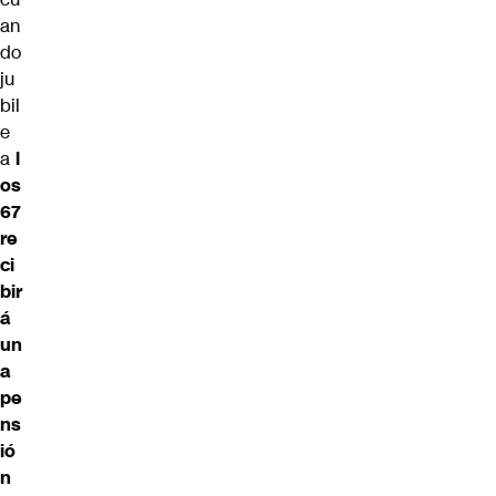
an
do
ju
bil
e
a
l
os
67
re
ci
bir
á
un
a
pe
ns
ió
n