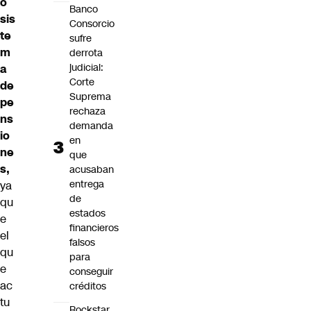
o
Banco
sis
Consorcio
te
sufre
m
derrota
judicial:
a
Corte
de
Suprema
pe
rechaza
ns
demanda
io
en
ne
que
s,
acusaban
entrega
ya
de
qu
estados
e
financieros
el
falsos
qu
para
e
conseguir
ac
créditos
tu
Rockstar