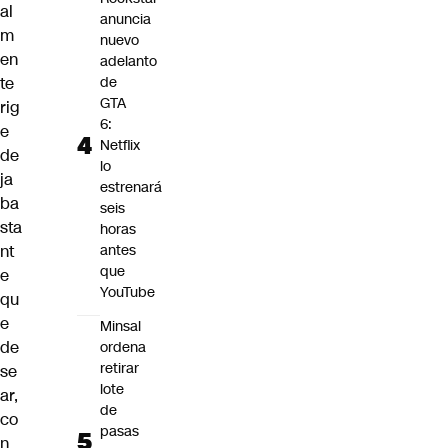
al
anuncia
m
nuevo
en
adelanto
te
de
GTA
rig
6:
e
Netflix
de
lo
ja
estrenará
ba
seis
sta
horas
nt
antes
que
e
YouTube
qu
e
Minsal
de
ordena
retirar
se
lote
ar,
de
co
pasas
n