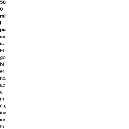
50
0
mi
l
pe
so
s.
El
go
bi
er
no,
ad
e
m
ás,
inv
ier
te