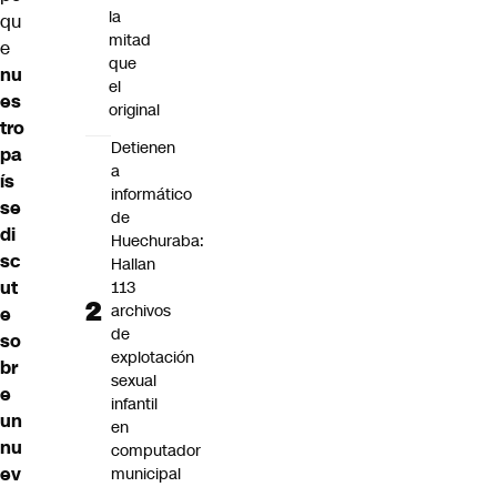
la
qu
mitad
e
que
nu
el
es
original
tro
Detienen
pa
a
ís
informático
se
de
di
Huechuraba:
sc
Hallan
ut
113
archivos
e
de
so
explotación
br
sexual
e
infantil
un
en
nu
computador
ev
municipal