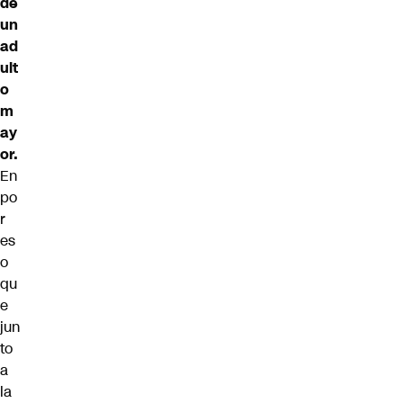
de
un
ad
ult
o
m
ay
or.
En
po
r
es
o
qu
e
jun
to
a
la