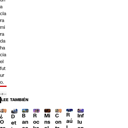
a
cla
ra
mi
ra
da
ha
cia
el
fut
ur
o.
LEE TAMBIÉN
R
¿
B
R
Mi
C
Inf
D
aú
O
an
oc
ns
on
lu
et
l