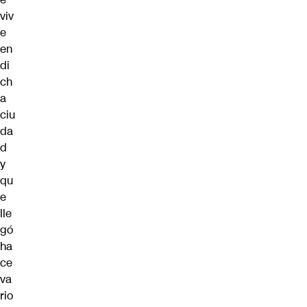
viv
e
en
di
ch
a
ciu
da
d
y
qu
e
lle
gó
ha
ce
va
rio