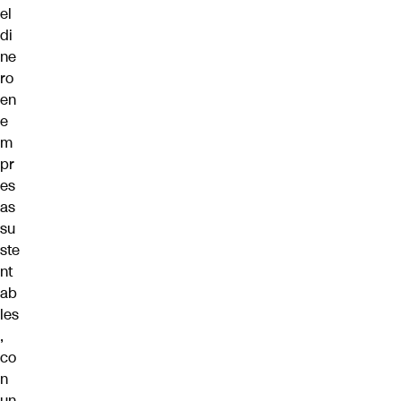
el
di
ne
ro
en
e
m
pr
es
as
su
ste
nt
ab
les
,
co
n
un