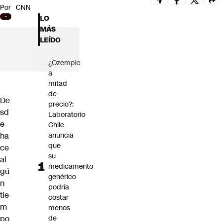
Por
CNN
Futuro 360
LO
Opinión
MÁS
LEÍDO
¿Ozempic
a
mitad
de
De
precio?:
sd
Laboratorio
e
Chile
ha
anuncia
que
ce
su
al
medicamento
gú
genérico
n
podría
tie
costar
m
menos
po
de