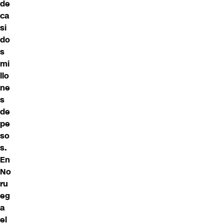
de
ca
si
do
s
mi
llo
ne
s
de
pe
so
s.
En
No
ru
eg
a
el