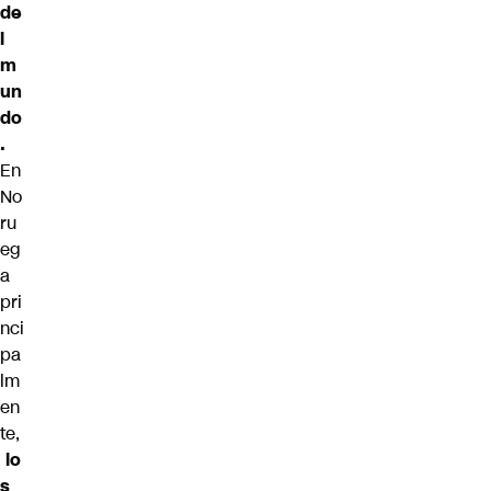
de
l
m
un
do
.
En
No
ru
eg
a
pri
nci
pa
lm
en
te,
lo
s