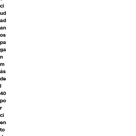
ci
ud
ad
an
os
pa
ga
n
m
ás
de
l
40
po
r
ci
en
to