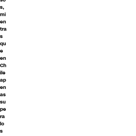
s,
mi
en
tra
s
qu
e
en
Ch
ile
ap
en
as
su
pe
ra
lo
s