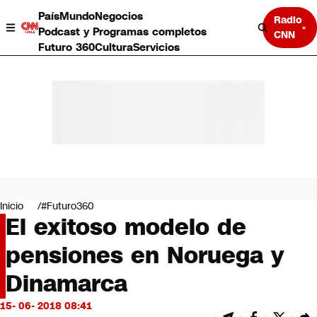
País
Mundo
Negocios
Radio
Podcast y Programas completos
CNN
Futuro 360
Cultura
Servicios
País
Mundo
Negocios
Inicio
#Futuro360
El exitoso modelo de
Deportes
Programas completos
pensiones en Noruega y
Cultura
Servicios
Dinamarca
Bits
CNN Data
15- 06- 2018 08:41
CNN tiempo