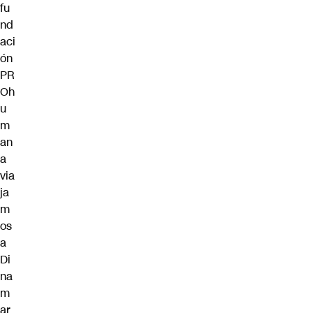
fu
nd
aci
ón
PR
Oh
u
m
an
a
via
ja
m
os
a
Di
na
m
ar