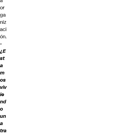
a
or
ga
niz
aci
ón.
-
¿E
st
a
m
os
viv
ie
nd
o
un
a
tra