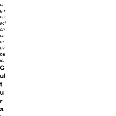
or
ga
niz
aci
ón
es
m
uy
ba
jo.
C
ul
t
u
r
a