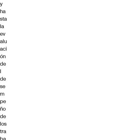
y
ha
sta
la
ev
alu
aci
ón
de
l
de
se
m
pe
ño
de
los
tra
ba