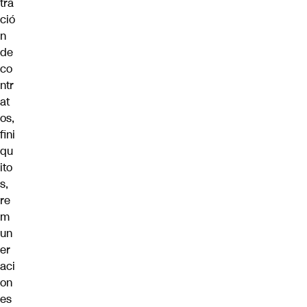
tra
ció
n
de
co
ntr
at
os,
fini
qu
ito
s,
re
m
un
er
aci
on
es