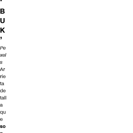
‘
B
U
K
’
Pe
xel
s
Ar
rie
ta
de
tall
a
qu
e
so