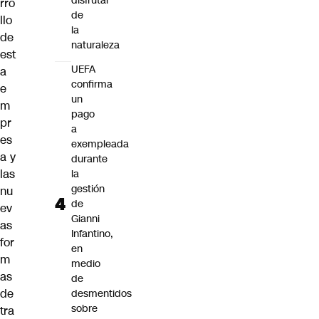
disfrutar
rro
de
llo
la
de
naturaleza
est
UEFA
a
confirma
e
un
m
pago
pr
a
es
exempleada
a y
durante
las
la
gestión
nu
de
ev
Gianni
as
Infantino,
for
en
m
medio
as
de
de
desmentidos
sobre
tra