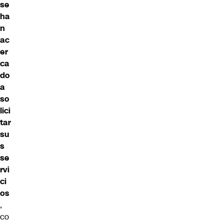
se
ha
n
ac
er
ca
do
a
so
lici
tar
su
s
se
rvi
ci
os
,
co