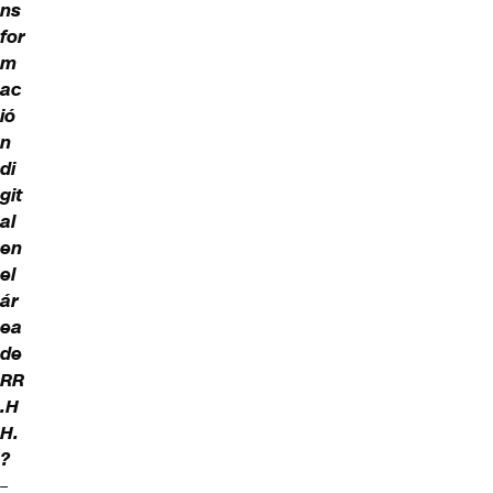
ns
for
m
ac
ió
n
di
git
al
en
el
ár
ea
de
RR
.H
H.
?
–