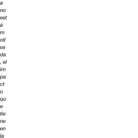
a
no
est
á
m
oti
va
da
, el
im
pa
ct
o
qu
e
tie
ne
en
la