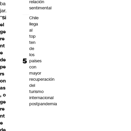
relación
ba
sentimental
jar.
“
Si
Chile
llega
el
al
ge
top
re
ten
nt
de
e
los
de
países
pe
con
mayor
rs
recuperación
on
del
as
turismo
, o
internacional
ge
postpandemia
re
nt
e
de