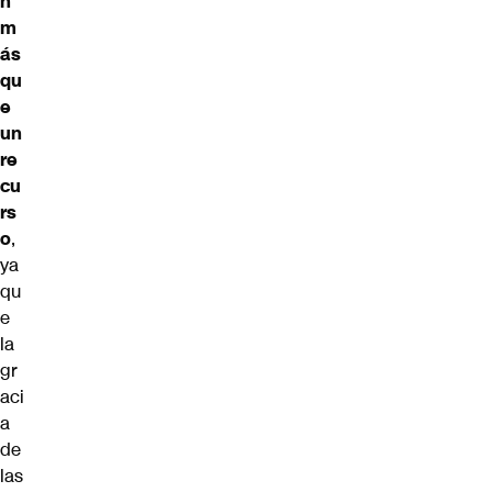
n
m
ás
qu
e
un
re
cu
rs
o
,
ya
qu
e
la
gr
aci
a
de
las