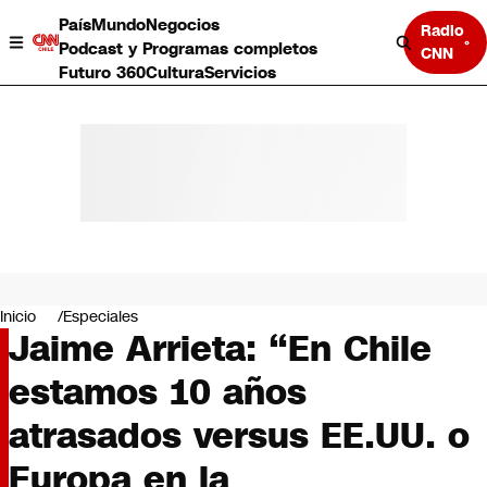
País
Mundo
Negocios
Radio
Podcast y Programas completos
CNN
Futuro 360
Cultura
Servicios
País
Mundo
Negocios
Inicio
Especiales
Jaime Arrieta: “En Chile
Deportes
Programas completos
estamos 10 años
Cultura
Servicios
atrasados versus EE.UU. o
Bits
CNN Data
Europa en la
CNN tiempo