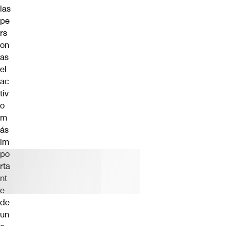
las
pe
rs
on
as
el
ac
tiv
o
m
ás
im
po
rta
nt
e
de
un