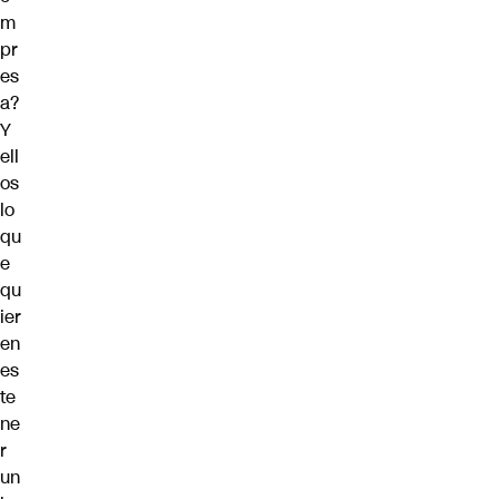
m
pr
es
a?
Y
ell
os
lo
qu
e
qu
ier
en
es
te
ne
r
un