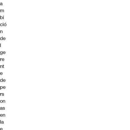
a
m
bi
ció
n
de
l
ge
re
nt
e
de
pe
rs
on
as
en
la
e