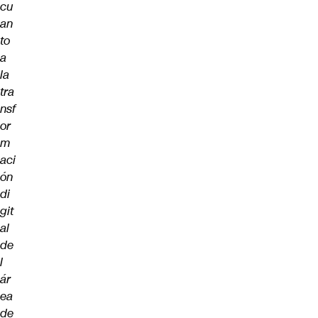
cu
an
to
a
la
tra
nsf
or
m
aci
ón
di
git
al
de
l
ár
ea
de