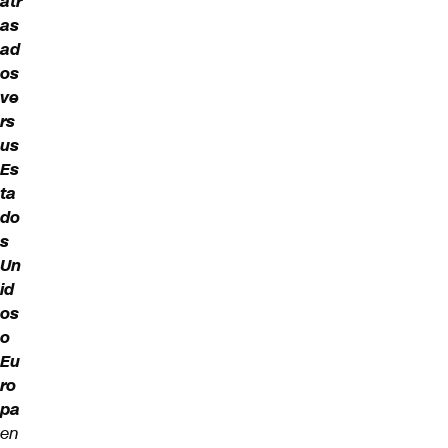
atr
as
ad
os
ve
rs
us
Es
ta
do
s
Un
id
os
o
Eu
ro
pa
en