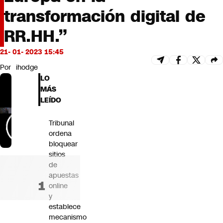
Futuro 360
transformación digital de
Opinión
RR.HH.”
21- 01- 2023 15:45
Por
ihodge
LO
MÁS
LEÍDO
Tribunal
ordena
bloquear
sitios
de
apuestas
online
y
establece
mecanismo