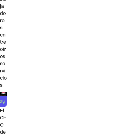
ja
do
re
s,
en
tre
otr
os
se
rvi
cio
s.
El
CE
O
de