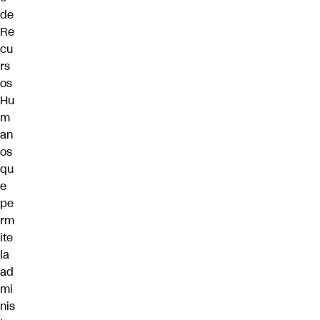
de
Re
cu
rs
os
Hu
m
an
os
qu
e
pe
rm
ite
la
ad
mi
nis