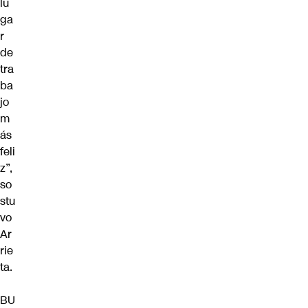
lu
ga
r
de
tra
ba
jo
m
ás
feli
z”,
so
stu
vo
Ar
rie
ta.
BU