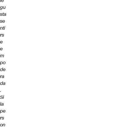
le
gu
sta
se
nti
rs
e
e
m
po
de
ra
da
.
Si
la
pe
rs
on