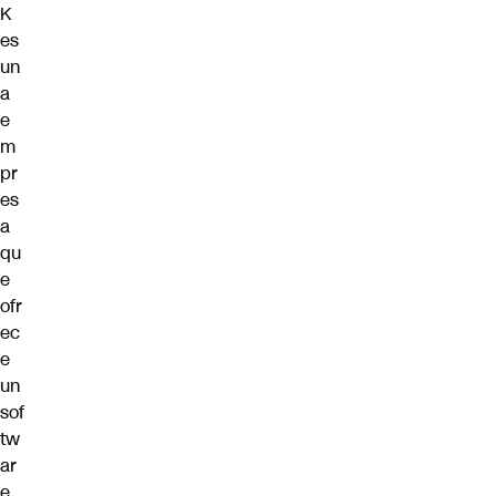
K
es
un
a
e
m
pr
es
a
qu
e
ofr
ec
e
un
sof
tw
ar
e