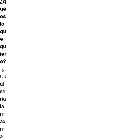
¿q
ué
es
lo
qu
e
qu
ier
e?
¿
Cu
ál
se
ría
la
m
áxi
m
a