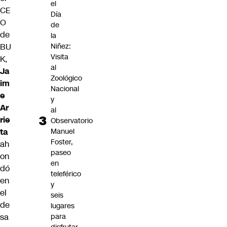
el
CE
Día
O
de
de
la
BU
Niñez:
Visita
K,
al
Ja
Zoológico
im
Nacional
e
y
Ar
al
rie
Observatorio
ta
Manuel
Foster,
ah
paseo
on
en
dó
teleférico
en
y
el
seis
de
lugares
sa
para