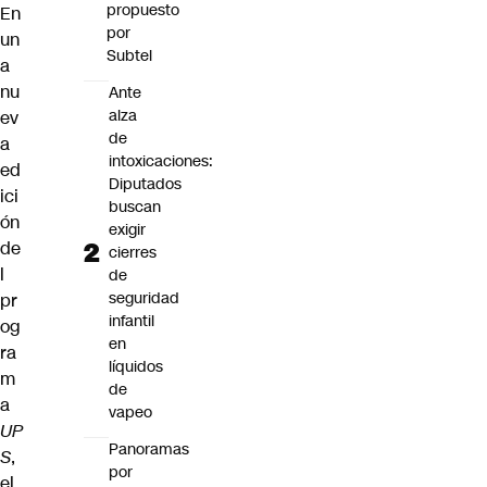
propuesto
En
por
un
Subtel
a
nu
Ante
alza
ev
de
a
intoxicaciones:
ed
Diputados
ici
buscan
ón
exigir
de
cierres
l
de
seguridad
pr
infantil
og
en
ra
líquidos
m
de
a
vapeo
UP
Panoramas
S
,
por
el