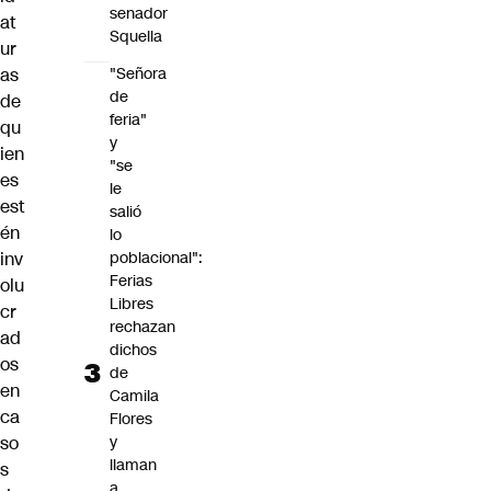
senador
at
Squella
ur
as
"Señora
de
de
feria"
qu
y
ien
"se
es
le
est
salió
én
lo
inv
poblacional":
Ferias
olu
Libres
cr
rechazan
ad
dichos
os
de
en
Camila
ca
Flores
so
y
llaman
s
a