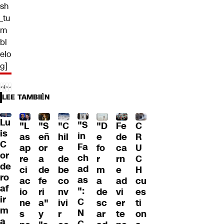
sh
_tu
m
bl
elo
g]
LEE TAMBIÉN
Lu
"S
"L
"S
"C
"D
Fe
C
is
in
as
eñ
hil
e
de
R
C
Fa
ap
or
e
fo
ca
U
or
ch
re
a
de
r
rn
C
de
ad
ci
de
be
m
e
H
ro
as
ac
fe
co
a
ad
cu
af
":
io
ri
nv
de
vi
es
ir
C
ne
a"
ivi
sc
er
ti
m
N
s
y
r
ar
te
on
a
C