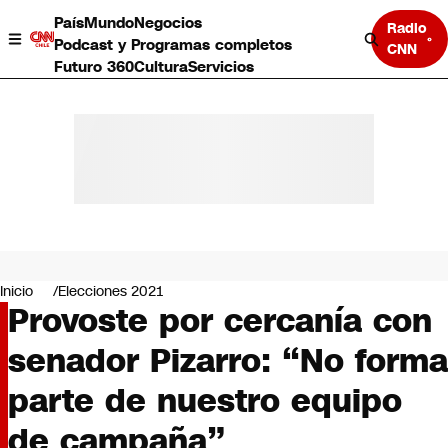
País
Mundo
Negocios
Radio
Podcast y Programas completos
CNN
Futuro 360
Cultura
Servicios
País
Mundo
Negocios
Inicio
Elecciones 2021
Provoste por cercanía con
Deportes
Programas completos
senador Pizarro: “No forma
Cultura
Servicios
parte de nuestro equipo
Bits
CNN Data
de campaña”
CNN tiempo