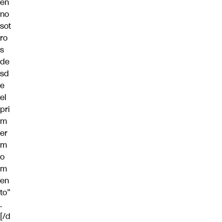
en
no
sot
ro
s
de
sd
e
el
pri
m
er
m
o
m
en
to”
.
[/d