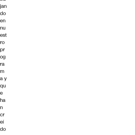
jan
do
en
nu
est
ro
pr
og
ra
m
a y
qu
e
ha
n
cr
eí
do