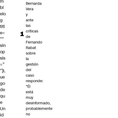
m
Bernarda
bl
Vera
elo
y
g
ante
las
titl
críticas
e=
de
””
Fernando
sin
Rabat
op
sobre
sis
la
=”
gestión
del
”]L
caso
ue
responde:
go
"Él
de
está
qu
muy
e
desinformado,
Un
probablemente
no
id