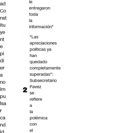
le
ad
entregaron
Co
toda
nst
la
itu
información"
ye
"Las
nt
apreciaciones
e
políticas ya
pi
han
di
quedado
er
completamente
superadas":
a
Subsecretario
no
Pavez
im
se
pu
refiere
lsa
a
r
la
ca
polémica
con
nd
el
id