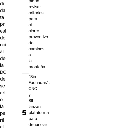
piden
di
revisar
da
criterios
ta
para
pr
el
esi
cierre
preventivo
de
de
nci
caminos
al
a
de
la
la
montaña
DC
"Sin
de
Fachadas":
sc
CNC
art
y
ó
SII
la
lanzan
plataforma
pa
para
rti
denunciar
ci