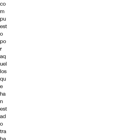
co
m
pu
est
o
po
r
aq
uel
los
qu
e
ha
n
est
ad
o
tra
ba