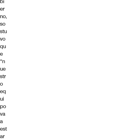
bi
er
no,
so
stu
vo
qu
e
“n
ue
str
o
eq
ui
po
va
a
est
ar