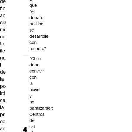
de
que
fin
"el
an
debate
cia
político
mi
se
en
desarrolle
con
to
respeto"
ile
ga
"Chile
l
debe
convivir
de
con
la
la
po
nieve
líti
y
ca,
no
la
paralizarse":
pr
Centros
de
ec
ski
an