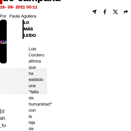
Futuro 360
16- 08- 2021 00:11
Opinión
Por
Paula Aguilera
LO
MÁS
LEÍDO
Luis
Cordero
afirma
que
ha
existido
una
"falta
de
humanidad"
con
[d
la
sh
hija
_tu
de