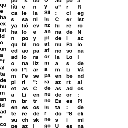
po
"s
co
ad
po
a
qu
y
líti
e
n
a"
r
R
e
SII
ca
le
la
:
ci
eg
ha
la
s
sa
ni
C
er
ist
ex
nz
ya
lió
ev
hi
re
ro
ist
an
ha
lo
e
na
de
N
id
pl
n
po
y
de
l
ac
o
at
qu
bl
no
nu
Pa
io
un
af
ed
ac
pa
nc
so
na
a
or
ad
io
ra
ia
Lo
l
"f
m
o
na
liz
a
s
de
al
a
co
l":
ar
m
Li
Vá
ta
pa
m
Fe
se
en
be
nd
de
ra
pl
ri
":
az
rt
al
hu
de
et
as
C
as
ad
os
m
nu
a
Li
en
de
or
:
an
nc
m
br
tr
Es
es
Pi
id
ia
en
es
os
ta
:
de
ad
r
te
re
de
do
"S
eli
"
ne
su
ch
sk
s
i
mi
co
go
pe
az
i
U
es
na