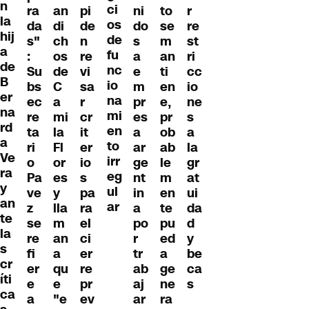
n
ci
ra
an
pi
ni
to
r
la
os
da
di
de
do
se
re
hij
de
s"
ch
n
s
m
st
a
fu
:
os
re
a
an
ri
de
nc
Su
de
vi
e
ti
cc
B
io
bs
C
sa
m
en
io
er
na
ec
a
r
pr
e,
ne
na
mi
re
mi
cr
es
pr
s
rd
en
ta
la
it
a
ob
a
a
to
ri
Fl
er
ar
ab
la
Ve
irr
o
or
io
ge
le
gr
ra
eg
Pa
es
s
nt
m
at
y
ul
ve
y
pa
in
en
ui
an
ar
z
lla
ra
a
te
da
te
se
m
el
po
pu
d
la
re
an
ci
r
ed
y
s
fi
a
er
tr
a
be
cr
er
qu
re
ab
ge
ca
íti
e
e
pr
aj
ne
s
ca
a
"e
ev
ar
ra