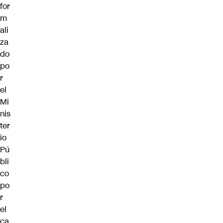
for
m
ali
za
do
po
r
el
Mi
nis
ter
io
Pú
bli
co
po
r
el
ca