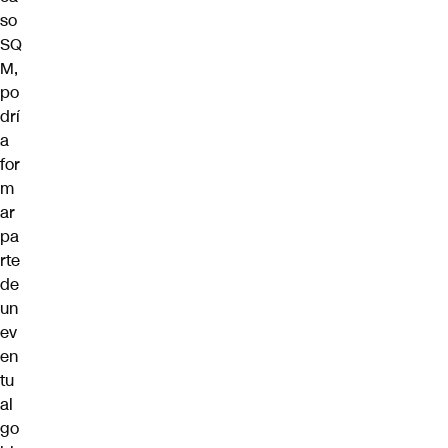
so
SQ
M,
po
drí
a
for
m
ar
pa
rte
de
un
ev
en
tu
al
go