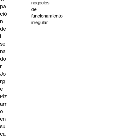
negocios
pa
de
ció
funcionamiento
n
irregular
de
l
se
na
do
r
Jo
rg
e
Piz
arr
o
en
su
ca