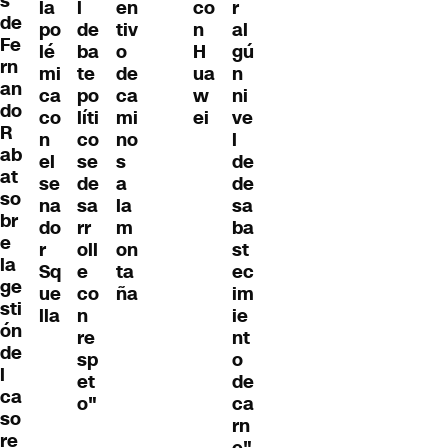
s
la
l
en
co
r
de
po
de
tiv
n
al
Fe
lé
ba
o
H
gú
rn
mi
te
de
ua
n
an
ca
po
ca
w
ni
do
co
líti
mi
ei
ve
R
n
co
no
l
ab
el
se
s
de
at
se
de
a
de
so
na
sa
la
sa
br
do
rr
m
ba
e
r
oll
on
st
la
Sq
e
ta
ec
ge
ue
co
ña
im
sti
lla
n
ie
ón
re
nt
de
sp
o
l
et
de
ca
o"
ca
so
rn
re