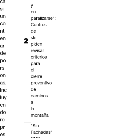
ca
y
si
no
un
paralizarse":
ce
Centros
nt
de
ski
en
piden
ar
revisar
de
criterios
pe
para
rs
el
on
cierre
as,
preventivo
de
inc
caminos
luy
a
en
la
do
montaña
re
"Sin
pr
Fachadas":
es