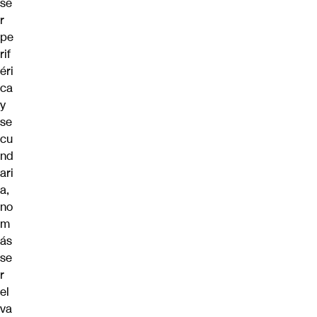
se
r
pe
rif
éri
ca
y
se
cu
nd
ari
a,
no
m
ás
se
r
el
va