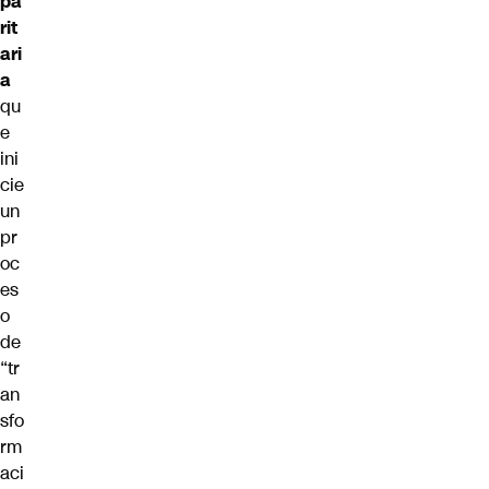
pa
rit
ari
a
qu
e
ini
cie
un
pr
oc
es
o
de
“tr
an
sfo
rm
aci