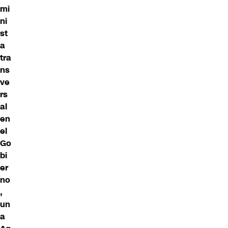
mi
ni
st
a
tra
ns
ve
rs
al
en
el
Go
bi
er
no
,
un
a