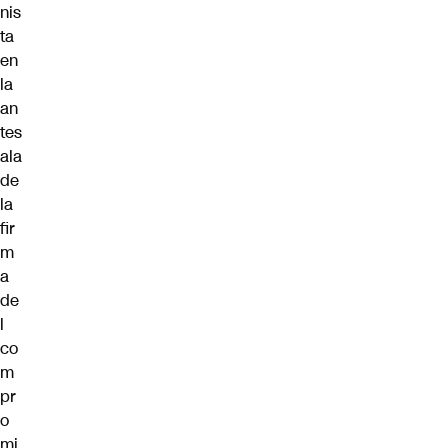
nis
ta
en
la
an
tes
ala
de
la
fir
m
a
de
l
co
m
pr
o
mi