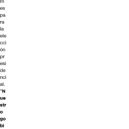
m
es
pa
ra
la
ele
cci
ón
pr
esi
de
nci
al.
“
N
ue
str
o
go
bi