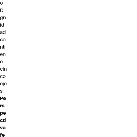
o
Di
gn
id
ad
co
nti
en
e
cin
co
eje
s:
Pe
rs
pe
cti
va
fe