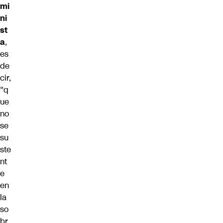
mi
ni
st
a
,
es
de
cir,
“q
ue
no
se
su
ste
nt
e
en
la
so
br