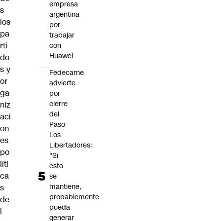
empresa
s
argentina
los
por
pa
trabajar
rti
con
Huawei
do
s y
Fedecarne
or
advierte
ga
por
cierre
niz
del
aci
Paso
on
Los
es
Libertadores:
po
"Si
líti
esto
ca
se
mantiene,
s
probablemente
de
pueda
l
generar