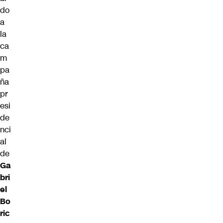
do
a
la
ca
m
pa
ña
pr
esi
de
nci
al
de
Ga
bri
el
Bo
ric