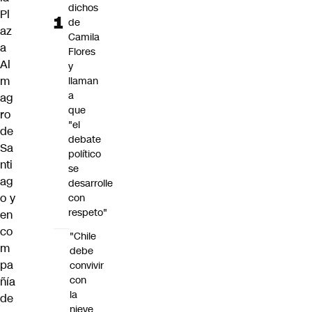
dichos
Pl
de
az
Camila
a
Flores
Al
y
m
llaman
a
ag
que
ro
"el
de
debate
Sa
político
nti
se
ag
desarrolle
o y
con
respeto"
en
co
"Chile
m
debe
pa
convivir
con
ñía
la
de
nieve