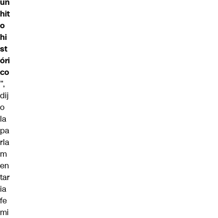
un
hit
o
hi
st
óri
co
”,
dij
o
la
pa
rla
m
en
tar
ia
fe
mi