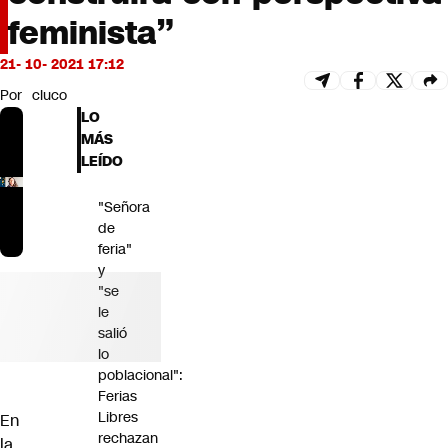
Futuro 360
feminista”
Opinión
21- 10- 2021 17:12
Por
cluco
LO
MÁS
LEÍDO
"Señora
de
feria"
y
"se
le
salió
lo
poblacional":
Ferias
Libres
En
rechazan
la