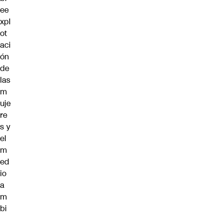
ee
xpl
ot
aci
ón
de
las
m
uje
re
s y
el
m
ed
io
a
m
bi