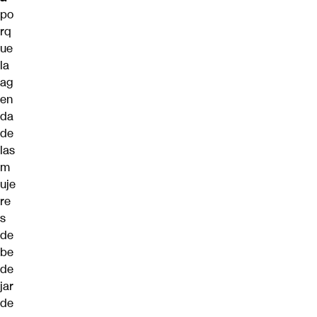
po
rq
ue
la
ag
en
da
de
las
m
uje
re
s
de
be
de
jar
de