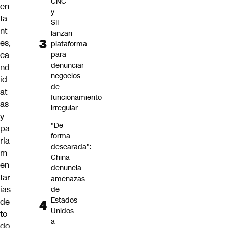
CNC
en
y
ta
SII
nt
lanzan
es,
plataforma
ca
para
denunciar
nd
negocios
id
de
at
funcionamiento
as
irregular
y
"De
pa
forma
rla
descarada":
m
China
en
denuncia
tar
amenazas
ias
de
Estados
de
Unidos
to
a
do