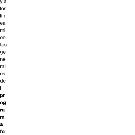
y a
los
lin
ea
mi
en
tos
ge
ne
ral
es
de
l
pr
og
ra
m
a
fe