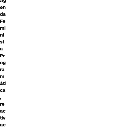
Ag
en
da
Fe
mi
ni
st
a
Pr
og
ra
m
áti
ca
,
re
ac
tiv
ac