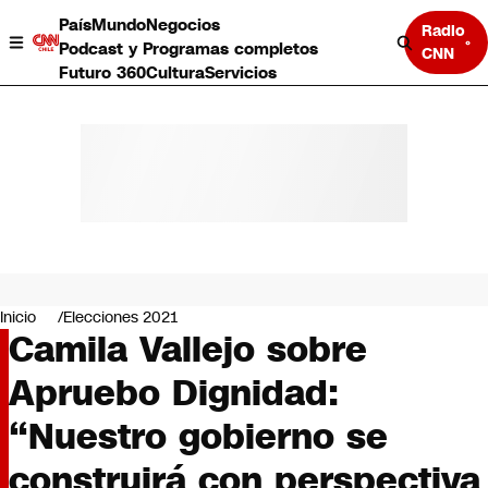
País
Mundo
Negocios
Radio
Podcast y Programas completos
CNN
Futuro 360
Cultura
Servicios
País
Mundo
Negocios
Inicio
Elecciones 2021
Camila Vallejo sobre
Deportes
Programas completos
Apruebo Dignidad:
Cultura
Servicios
“Nuestro gobierno se
Bits
CNN Data
construirá con perspectiva
CNN tiempo