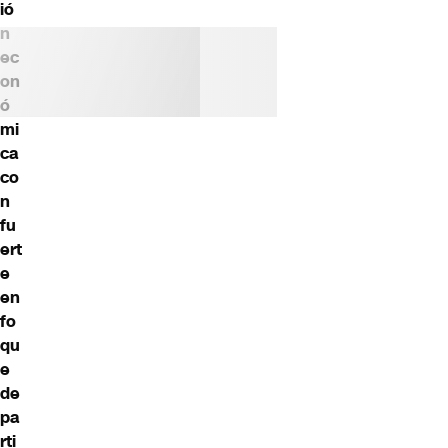
ió
n
ec
on
ó
mi
ca
co
n
fu
ert
e
en
fo
qu
e
de
pa
rti