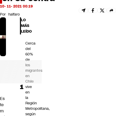
Futuro 360
10- 11- 2021 00:19
Opinión
Por
halfaro
LO
MÁS
LEÍDO
Cerca
del
60%
de
los
migrantes
en
Chile
vive
en
la
Es
Región
te
Metropolitana,
m
según