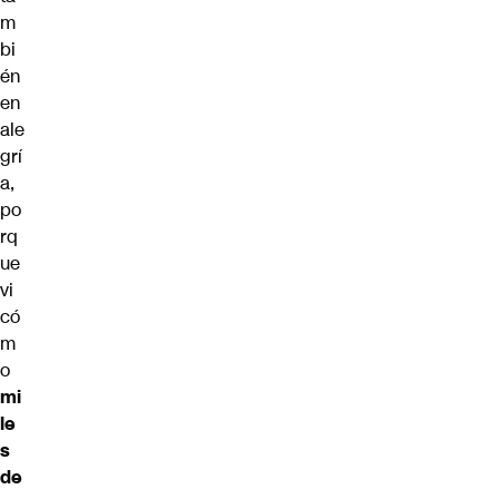
m
bi
én
en
ale
grí
a,
po
rq
ue
vi
có
m
o
mi
le
s
de