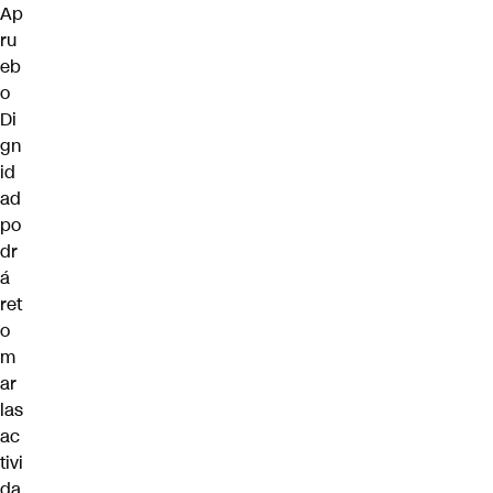
Ap
ru
eb
o
Di
gn
id
ad
po
dr
á
ret
o
m
ar
las
ac
tivi
da