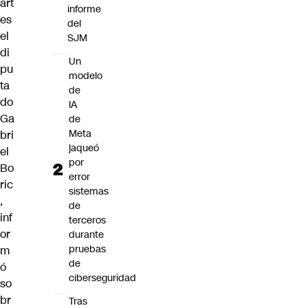
art
informe
es
del
el
SJM
di
Un
pu
modelo
ta
de
do
IA
Ga
de
Meta
bri
jaqueó
el
por
Bo
error
ric
sistemas
,
de
inf
terceros
or
durante
pruebas
m
de
ó
ciberseguridad
so
br
Tras