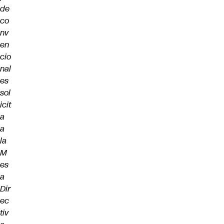
de
co
nv
en
cio
nal
es
sol
icit
a
a
la
M
es
a
Dir
ec
tiv