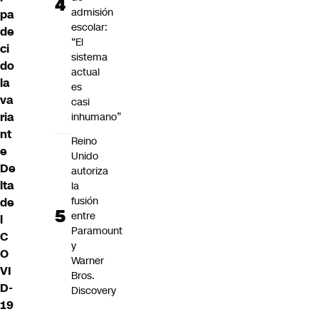
admisión
pa
escolar:
de
“El
ci
sistema
do
actual
la
es
va
casi
ria
inhumano”
nt
Reino
e
Unido
De
autoriza
lta
la
fusión
de
entre
l
Paramount
C
y
O
Warner
VI
Bros.
D-
Discovery
19