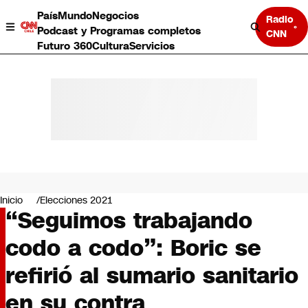
País
Mundo
Negocios
Radio
Podcast y Programas completos
CNN
Futuro 360
Cultura
Servicios
País
Mundo
Negocios
Inicio
Elecciones 2021
“Seguimos trabajando
Deportes
Programas completos
codo a codo”: Boric se
Cultura
Servicios
refirió al sumario sanitario
Bits
CNN Data
en su contra
CNN tiempo