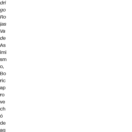
dri
go
Ro
jas
Va
de
As
imi
sm
o,
Bo
ric
ap
ro
ve
ch
ó
de
ag