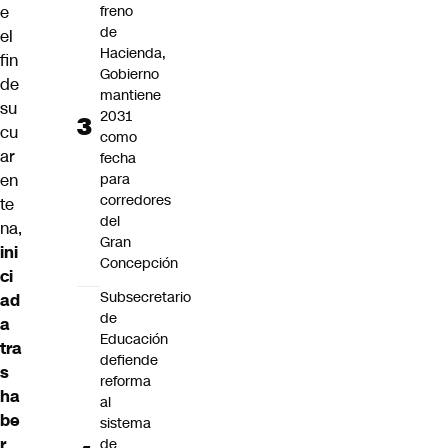
e
freno
de
el
Hacienda,
fin
Gobierno
de
mantiene
su
2031
cu
como
ar
fecha
en
para
corredores
te
del
na,
Gran
ini
Concepción
ci
Subsecretario
ad
de
a
Educación
tra
defiende
s
reforma
ha
al
be
sistema
r
de