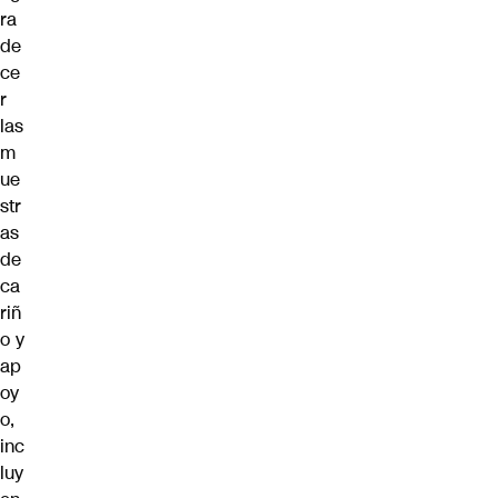
ra
de
ce
r
las
m
ue
str
as
de
ca
riñ
o y
ap
oy
o,
inc
luy