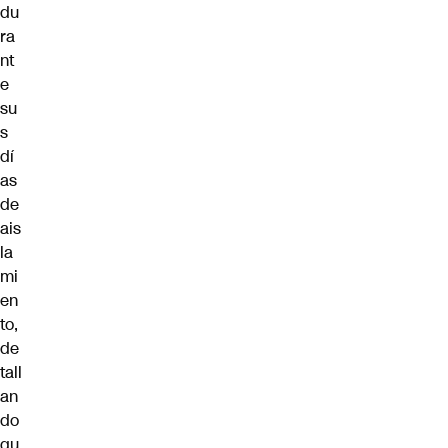
du
ra
nt
e
su
s
dí
as
de
ais
la
mi
en
to,
de
tall
an
do
qu