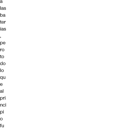
a
las
ba
ter
ías
,
pe
ro
to
do
lo
qu
e
al
pri
nci
pi
o
fu