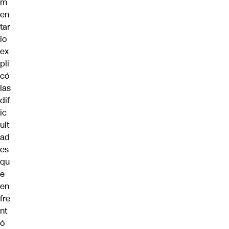
m
en
tar
io
ex
pli
có
las
dif
ic
ult
ad
es
qu
e
en
fre
nt
ó