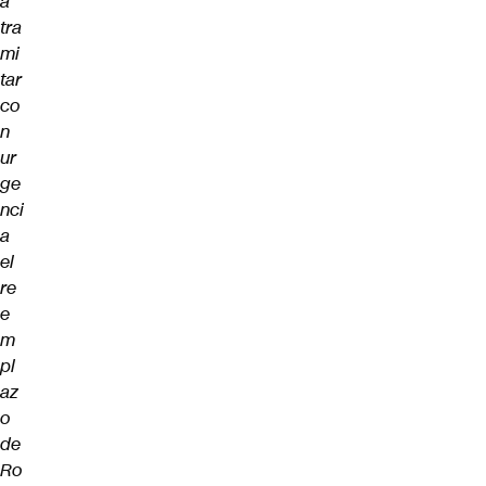
a
tra
mi
tar
co
n
ur
ge
nci
a
el
re
e
m
pl
az
o
de
Ro