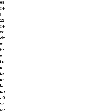
es
de
l
21
de
no
vie
m
br
e.
Le
e
ta
m
bi
én
:
G
ru
po