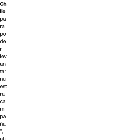
Ch
ile
pa
ra
po
de
r
lev
an
tar
nu
est
ra
ca
m
pa
ña
”,
afi