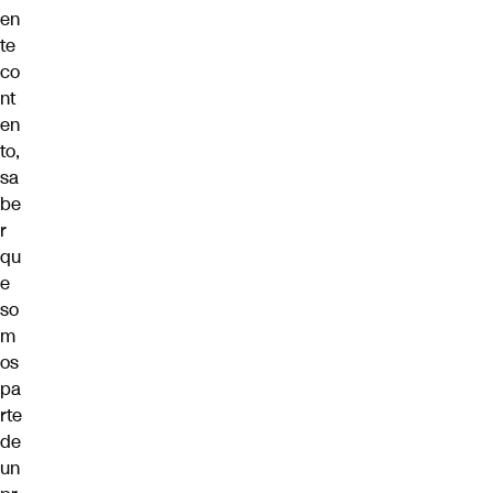
en
te
co
nt
en
to,
sa
be
r
qu
e
so
m
os
pa
rte
de
un