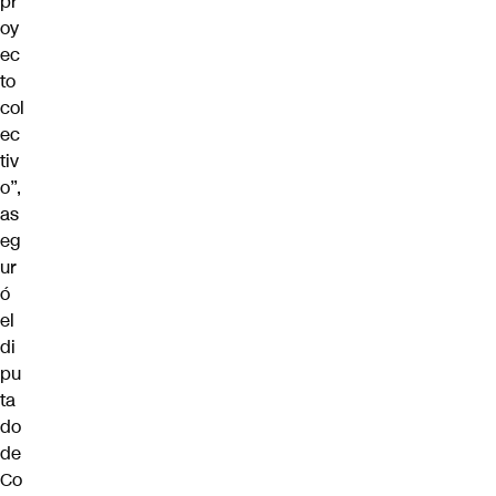
pr
oy
ec
to
col
ec
tiv
o”,
as
eg
ur
ó
el
di
pu
ta
do
de
Co