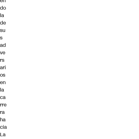
en
do
la
de
su
s
ad
ve
rs
ari
os
en
la
ca
rre
ra
ha
cia
La