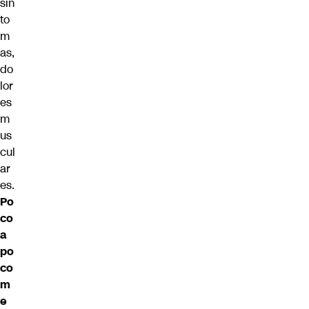
sín
to
m
as,
do
lor
es
m
us
cul
ar
es.
Po
co
a
po
co
m
e