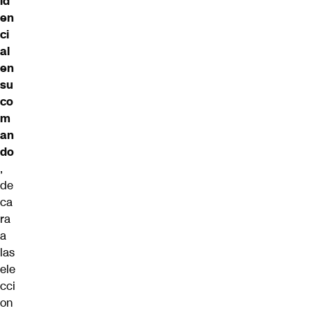
id
en
ci
al
en
su
co
m
an
do
,
de
ca
ra
a
las
ele
cci
on