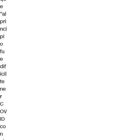
e
“al
pri
nci
pi
o
fu
e
dif
ícil
te
ne
r
C
OV
ID
co
n