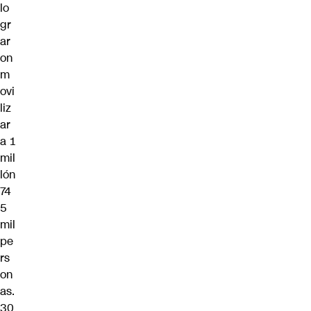
lo
gr
ar
on
m
ovi
liz
ar
a 1
mil
lón
74
5
mil
pe
rs
on
as.
30