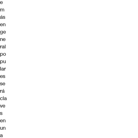
e
m
ás
en
ge
ne
ral
po
pu
lar
es
se
rá
cla
ve
s
en
un
a