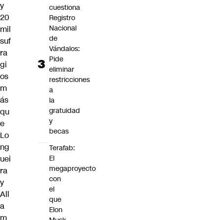
y
cuestiona
20
Registro
Nacional
mil
de
suf
Vándalos:
ra
Pide
gi
eliminar
os
restricciones
m
a
ás
la
gratuidad
qu
y
e
becas
Lo
ng
Terafab:
uei
El
megaproyecto
ra
con
y
el
All
que
a
Elon
m