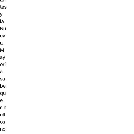
tes
y
la
Nu
ev
a
M
ay
orí
a
sa
be
qu
e
sin
ell
os
no