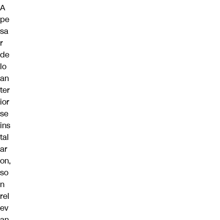
A
pe
sa
r
de
lo
an
ter
ior
se
ins
tal
ar
on,
so
n
rel
ev
an