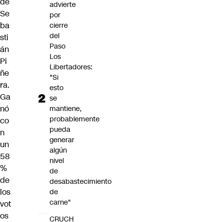
de
advierte
Se
por
ba
cierre
del
sti
Paso
án
Los
Pi
Libertadores:
ñe
"Si
ra.
esto
Ga
se
nó
mantiene,
probablemente
co
pueda
n
generar
un
algún
58
nivel
%
de
de
desabastecimiento
los
de
carne"
vot
os
CRUCH