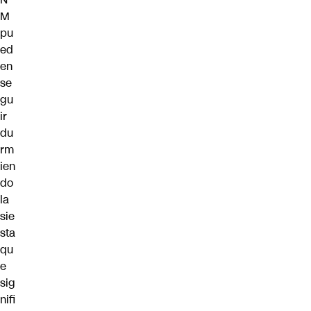
M
pu
ed
en
se
gu
ir
du
rm
ien
do
la
sie
sta
qu
e
sig
nifi