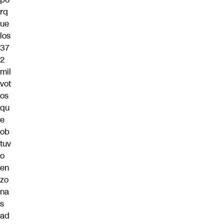
rq
ue
los
37
2
mil
vot
os
qu
e
ob
tuv
o
en
zo
na
s
ad