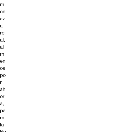
m
en
az
a
re
al,
al
m
en
os
po
r
ah
or
a,
pa
ra
la
Nu