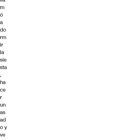
m
ó
a
do
rm
ir
la
sie
sta
,
ha
ce
r
un
as
ad
o y
ve