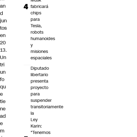
Musk
an
fabricará
d
chips
para
jun
Tesla,
tos
robots
en
humanoides
20
y
13.
misiones
Un
espaciales
tri
Diputado
un
libertario
fo
presenta
qu
proyecto
e
para
suspender
tie
transitoriamente
ne
la
ad
Ley
e
Karin:
m
"Tenemos