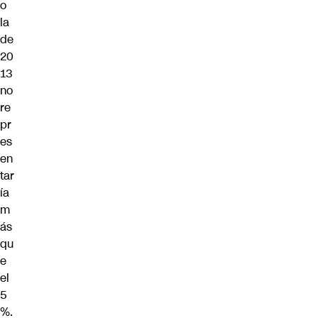
o
la
de
20
13
no
re
pr
es
en
tar
ía
m
ás
qu
e
el
5
%.