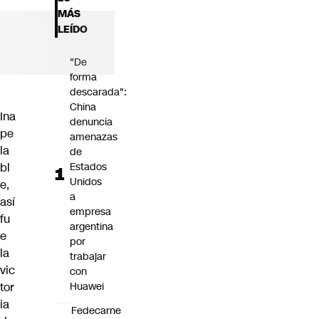
Futuro 360
MÁS
Opinión
LEÍDO
"De
forma
descarada":
China
Ina
denuncia
pe
amenazas
la
de
bl
Estados
Unidos
e,
a
así
empresa
fu
argentina
e
por
la
trabajar
vic
con
tor
Huawei
ia
Fedecarne