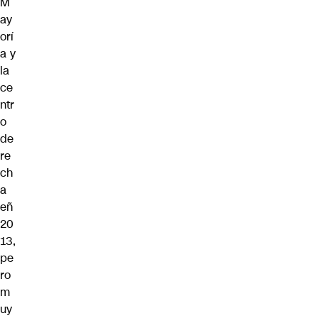
M
ay
orí
a y
la
ce
ntr
o
de
re
ch
a
eñ
20
13,
pe
ro
m
uy