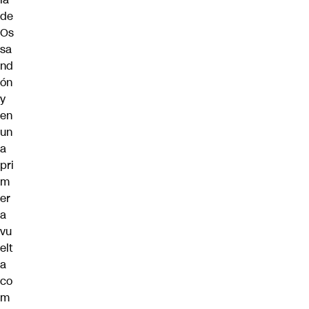
de
Os
sa
nd
ón
y
en
un
a
pri
m
er
a
vu
elt
a
co
m