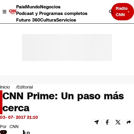
País
Mundo
Negocios
Radio
Podcast y Programas completos
CNN
Futuro 360
Cultura
Servicios
País
Mundo
Negocios
Inicio
Editorial
CNN Prime: Un paso más
Deportes
Programas completos
cerca
Cultura
Servicios
03- 07- 2017 21:10
Bits
CNN Data
Por
CNN
CNN tiempo
LO