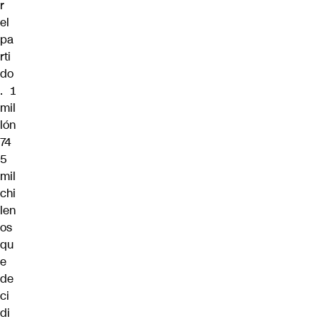
r
el
pa
rti
do
. 1
mil
lón
74
5
mil
chi
len
os
qu
e
de
ci
di