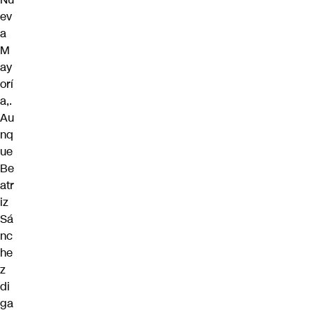
ev
a
M
ay
orí
a,.
Au
nq
ue
Be
atr
iz
Sá
nc
he
z
di
ga