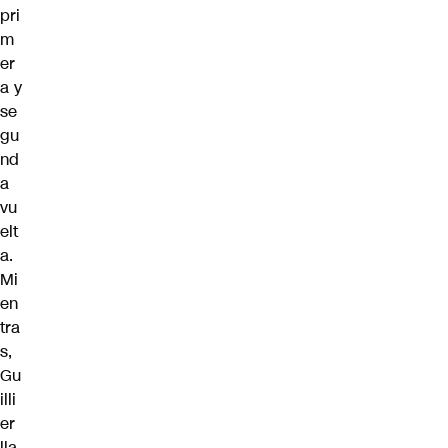
pri
m
er
a y
se
gu
nd
a
vu
elt
a.
Mi
en
tra
s,
Gu
illi
er
lla