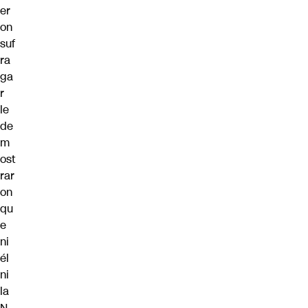
er
on
suf
ra
ga
r
le
de
m
ost
rar
on
qu
e
ni
él
ni
la
N