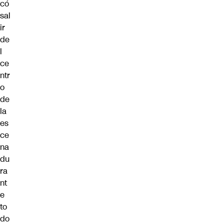
có
sal
ir
de
l
ce
ntr
o
de
la
es
ce
na
du
ra
nt
e
to
do