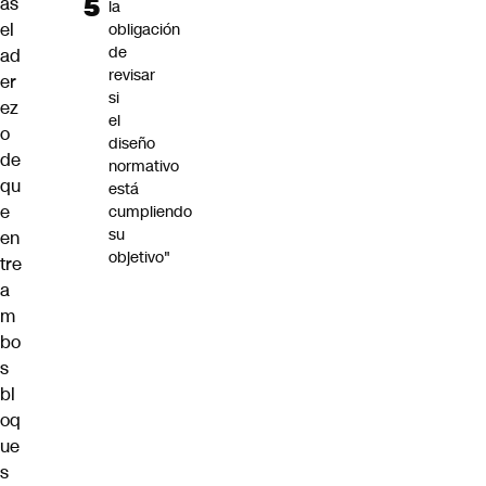
ás
la
el
obligación
de
ad
revisar
er
si
ez
el
o
diseño
de
normativo
qu
está
e
cumpliendo
su
en
objetivo"
tre
a
m
bo
s
bl
oq
ue
s