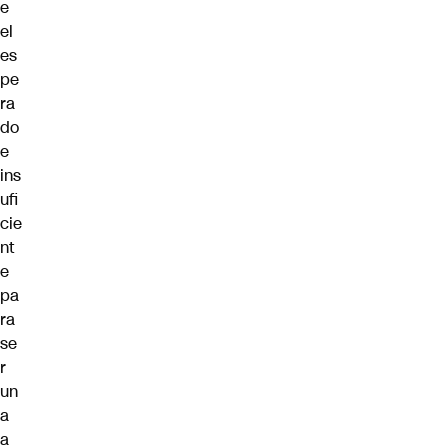
e
el
es
pe
ra
do
e
ins
ufi
cie
nt
e
pa
ra
se
r
un
a
a