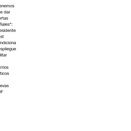
Tenemos
e dar
ertas
ñales":
esidente
st
ndiciona
spliegue
litar
n
rrios
íticos
evas
UF