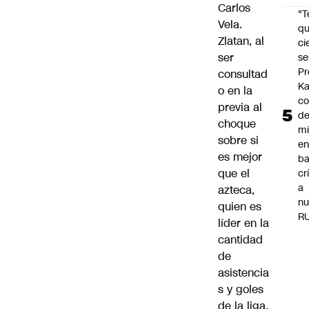
Carlos
"
Vela.
qu
Zlatan, al
ci
ser
se
Pr
consultad
Ka
o en la
co
previa al
de
choque
mi
sobre si
e
es mejor
ba
que el
cr
a
azteca,
nu
quien es
R
líder en la
cantidad
de
asistencia
s y goles
de la liga,