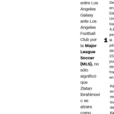
entre Los
De
en
Angeles
Es
Galaxy
Un
ante Los
ba
Angeles
4,
Football
pe
Club por
la
la
Major
pé
de
League
23
Soccer
pu
(MLS),
no
de
sólo
tr
significó
en 
que
Ka
Zlatan
ev
Ibrahimovi
re
c se
su
alzara
de
como
Ka