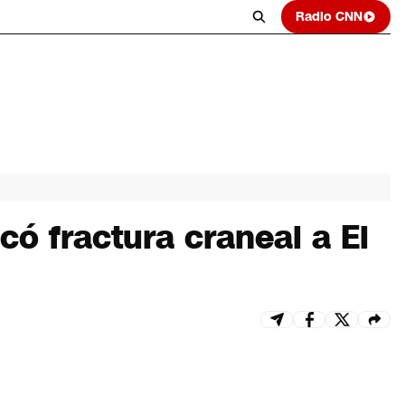
Radio CNN
có fractura craneal a El