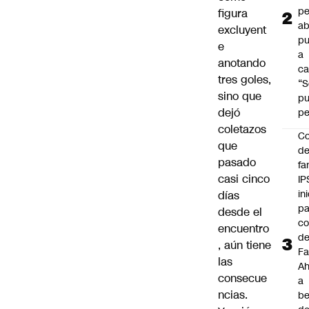
pe
figura
ab
excluyent
pu
e
a
anotando
ca
tres goles,
“S
sino que
p
dejó
pe
coletazos
Co
que
de
pasado
fa
casi cinco
IP
in
días
pa
desde el
c
encuentro
d
, aún tiene
Fa
las
A
consecue
a
ncias.
be