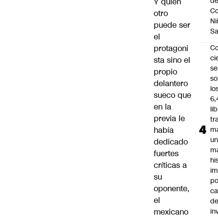
d
Y quién
Co
otro
Ni
puede ser
S
el
protagoni
C
ci
sta sino el
s
propio
so
delantero
lo
sueco que
6,
en la
li
previa le
tr
había
m
u
dedicado
m
fuertes
hi
críticas a
im
su
po
oponente,
ca
el
d
mexicano
in