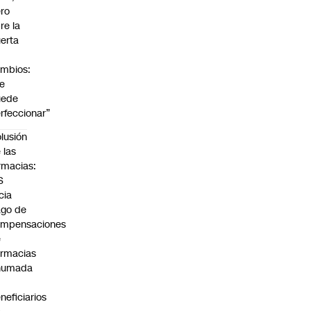
ro
re la
erta
mbios:
e
uede
rfeccionar”
lusión
 las
rmacias:
S
icia
go de
ompensaciones
e
rmacias
humada
neficiarios