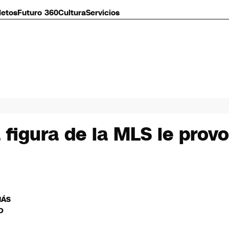
letos
Futuro 360
Cultura
Servicios
a figura de la MLS le provo
MÁS
O