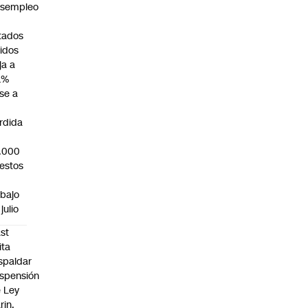
sempleo
tados
idos
ja a
1%
se a
rdida
.000
estos
abajo
julio
st
ita
spaldar
spensión
 Ley
rin,