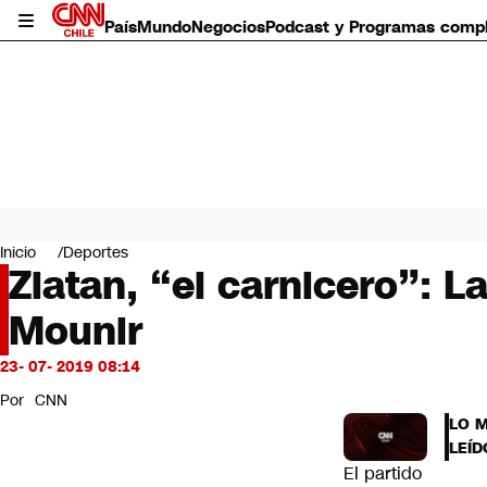
País
Mundo
Negocios
Podcast y Programas comp
País
Mundo
Inicio
Deportes
Negocios
Zlatan, “el carnicero”: L
Deportes
Mounir
Programas completos
Cultura
Servicios
23- 07- 2019 08:14
Bits
Por
CNN
CNN Data
LO 
CNN tiempo
LEÍD
Futuro 360
El partido
Opinión