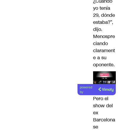
¿Cuando
yo tenía
29, dónde
estaba?”,
dijo.
Menospre
ciando
clarament
e a su
oponente.
Lea el
powered
artículo
by
Pero el
show del
ex
Barcelona
se