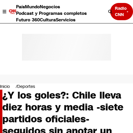
País
Mundo
Negocios
Radio
Podcast y Programas completos
CNN
Futuro 360
Cultura
Servicios
País
Mundo
Negocios
Inicio
Deportes
¿Y los goles?: Chile lleva
Deportes
Programas completos
diez horas y media -siete
Cultura
Servicios
partidos oficiales-
Bits
CNN Data
seguidos sin anotar un
CNN tiempo