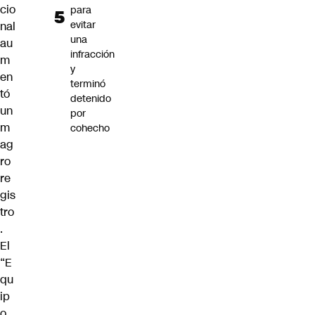
cio
para
evitar
nal
una
au
infracción
m
y
en
terminó
tó
detenido
un
por
m
cohecho
ag
ro
re
gis
tro
.
El
“E
qu
ip
o