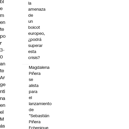
bl
la
e
amenaza
m
de
un
en
boicot
te
europeo,
po
¿podrá
r
superar
3-
esta
0
crisis?
an
Magdalena
te
Piñera
Ar
se
ge
alista
nti
para
el
na
lanzamiento
en
de
el
“Sebastián
M
Piñera
ás
Echenique