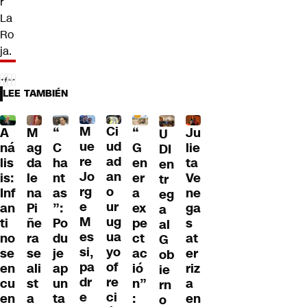
r
La
Ro
ja.
LEE TAMBIÉN
M
Ci
“
A
M
Ju
“
U
ue
ud
G
ná
ag
lie
C
DI
re
ad
en
lis
da
ta
ha
en
Jo
an
er
is:
le
Ve
nt
tr
rg
o
a
Inf
na
ne
as
eg
e
ur
ex
an
Pi
ga
”:
a
M
ug
pe
ti
ñe
s
Po
al
es
ua
ct
no
ra
at
du
G
si,
yo
ac
se
se
er
je
ob
pa
of
ió
en
ali
riz
ap
ie
dr
re
n”
cu
st
a
un
rn
e
ci
:
en
a
en
ta
o