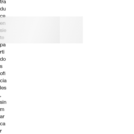
tra
du
ce
en
sie
te
pa
rti
do
s
ofi
cia
les
,
sin
m
ar
ca
r