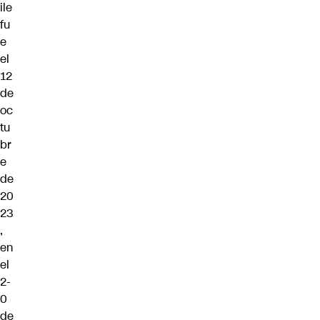
ile
fu
e
el
12
de
oc
tu
br
e
de
20
23
,
en
el
2-
0
de