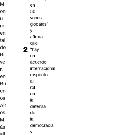
M
en
on
50
voces
u
globales”
m
y
en
afirma
tal
que
de
“hay
Ri
un
ve
acuerdo
internacional
r,
respecto
en
al
Bu
rol
en
en
os
la
Air
defensa
es.
de
la
M
democracia
ás
y
all