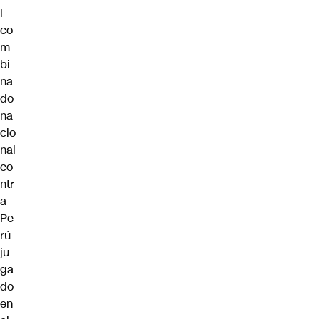
l
co
m
bi
na
do
na
cio
nal
co
ntr
a
Pe
rú
ju
ga
do
en