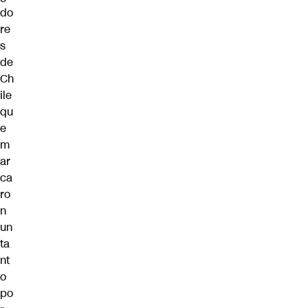
do
re
s
de
Ch
ile
qu
e
m
ar
ca
ro
n
un
ta
nt
o
po