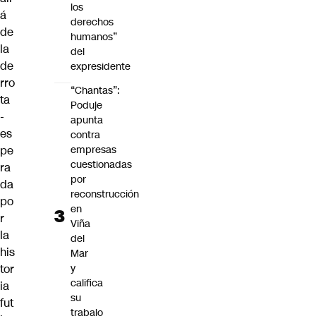
los
á
derechos
de
humanos”
la
del
de
expresidente
rro
“Chantas”:
ta
Poduje
-
apunta
es
contra
empresas
pe
cuestionadas
ra
por
da
reconstrucción
po
en
r
Viña
la
del
his
Mar
y
tor
califica
ia
su
fut
trabajo