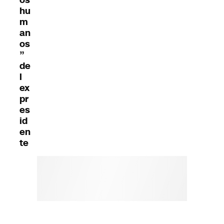
hu
m
an
os
”
de
l
ex
pr
es
id
en
te