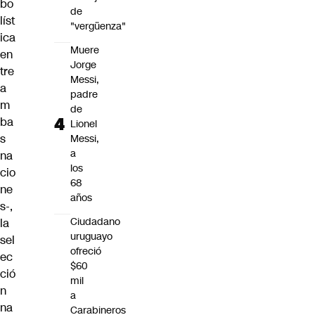
bo
de
líst
"vergüenza"
ica
Muere
en
Jorge
tre
Messi,
a
padre
m
de
ba
Lionel
s
Messi,
a
na
los
cio
68
ne
años
s-,
Ciudadano
la
uruguayo
sel
ofreció
ec
$60
ció
mil
n
a
na
Carabineros