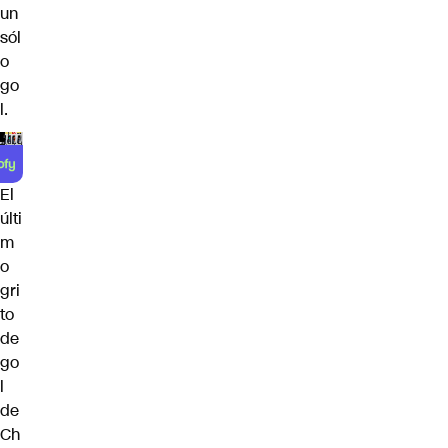
un
sól
o
go
l.
El
últi
m
o
gri
to
de
go
l
de
Ch