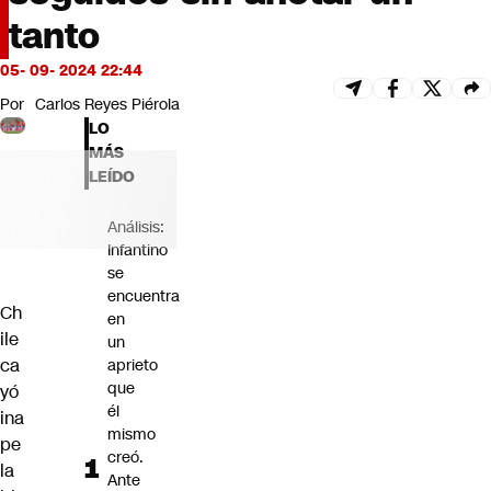
Futuro 360
tanto
Opinión
05- 09- 2024 22:44
Por
Carlos Reyes Piérola
LO
MÁS
LEÍDO
Análisis:
Infantino
se
encuentra
Ch
en
ile
un
ca
aprieto
que
yó
él
ina
mismo
pe
creó.
la
Ante