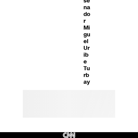
se
na
do
r
Mi
gu
el
Ur
ib
e
Tu
rb
ay