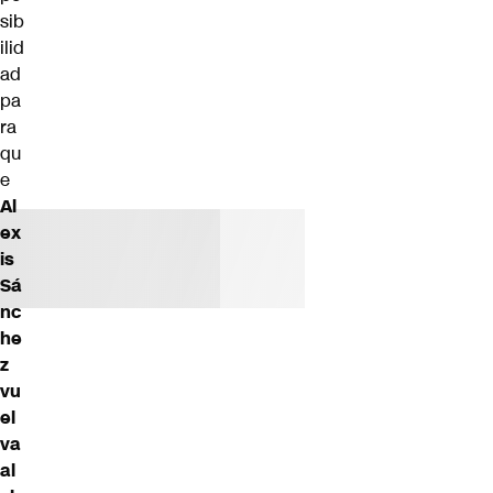
sib
ilid
ad
pa
ra
qu
e
Al
ex
is
Sá
nc
he
z
vu
el
va
al