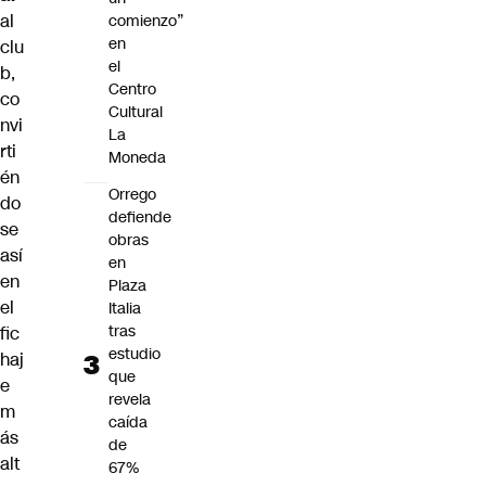
al
comienzo”
en
clu
el
b,
Centro
co
Cultural
nvi
La
rti
Moneda
én
Orrego
do
defiende
se
obras
así
en
en
Plaza
el
Italia
tras
fic
estudio
haj
que
e
revela
m
caída
ás
de
alt
67%