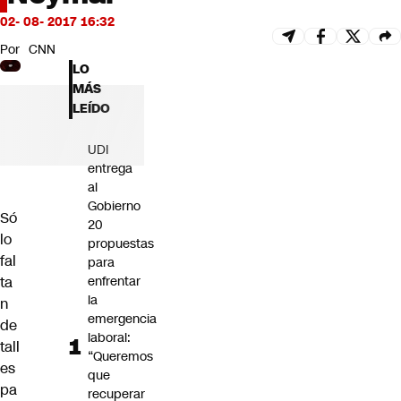
Futuro 360
02- 08- 2017 16:32
Opinión
Por
CNN
LO
MÁS
LEÍDO
UDI
entrega
al
Gobierno
Só
20
lo
propuestas
fal
para
ta
enfrentar
la
n
emergencia
de
laboral:
tall
“Queremos
es
que
pa
recuperar