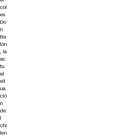
col
es
Do
n
Ba
lón
, la
ac
tu
al
sit
ua
ció
n
de
l
chi
len