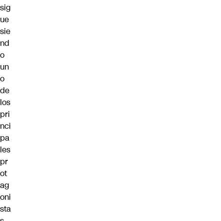
sig
ue
sie
nd
o
un
o
de
los
pri
nci
pa
les
pr
ot
ag
oni
sta
s