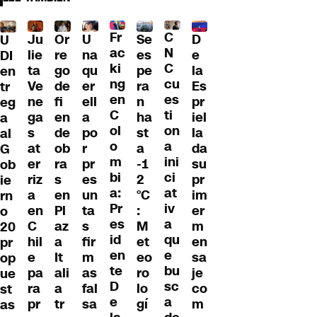
Fr
C
Ju
Or
U
Se
D
U
ac
N
lie
re
na
es
e
DI
ki
C
ta
go
qu
pe
la
en
ng
cu
Ve
de
er
ra
Es
tr
en
es
ne
fi
ell
n
pr
eg
C
ti
ga
en
a
ha
iel
a
ol
on
s
de
po
st
la
al
o
a
at
ob
r
a
da
G
m
ini
er
ra
pr
-1
su
ob
bi
ci
riz
s
es
2
pr
ie
a:
at
a
en
un
°C
im
rn
Pr
iv
en
Pl
ta
:
er
o
es
a
C
az
s
M
m
20
id
qu
hil
a
fir
et
en
pr
en
e
e
It
m
eo
sa
op
te
bu
pa
ali
as
ro
je
ue
D
sc
ra
a
fal
lo
co
st
e
a
pr
tr
sa
gí
m
as