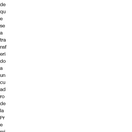
de
qu
e
se
a
tra
nsf
eri
do
a
un
cu
ad
ro
de
la
Pr
e
mi