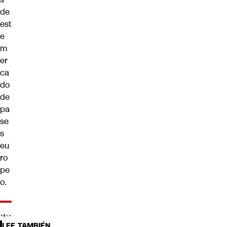
de
est
e
m
er
ca
do
de
pa
se
s
eu
ro
pe
o.
LEE TAMBIÉN