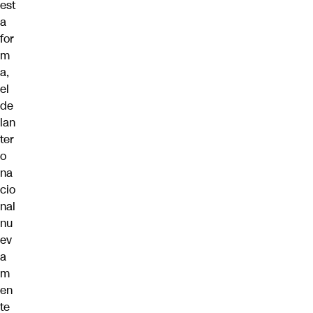
est
a
for
m
a,
el
de
lan
ter
o
na
cio
nal
nu
ev
a
m
en
te