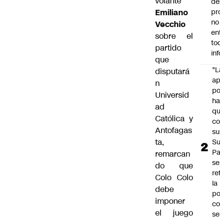
volante
de
Emiliano
pr
no
Vecchio
en
sobre el
to
partido
in
que
"L
disputará
ap
n
po
Universid
h
ad
q
Católica y
c
Antofagas
su
ta,
Su
P
remarcan
se
do que
re
Colo Colo
la
debe
po
imponer
co
el juego
se