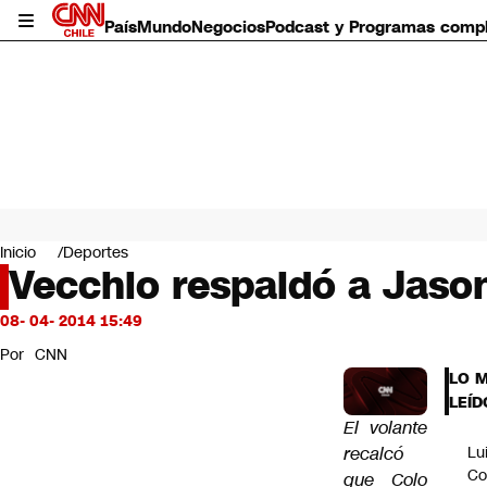
País
Mundo
Negocios
Podcast y Programas comp
País
Mundo
Inicio
Deportes
Negocios
Vecchio respaldó a Jason 
Deportes
Programas completos
08- 04- 2014 15:49
Cultura
Por
CNN
Servicios
LO 
Bits
LEÍD
CNN Data
El volante
CNN tiempo
recalcó
Lu
Futuro 360
Co
que Colo
Opinión