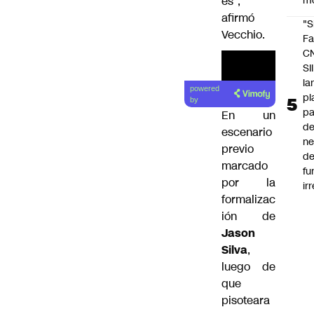
es”,
m
afirmó
"S
Vecchio.
Fa
C
SII
la
powered
pl
by
pa
En un
de
escenario
ne
previo
d
marcado
fu
por la
ir
formalizac
ión de
Jason
Silva
,
luego de
que
pisoteara