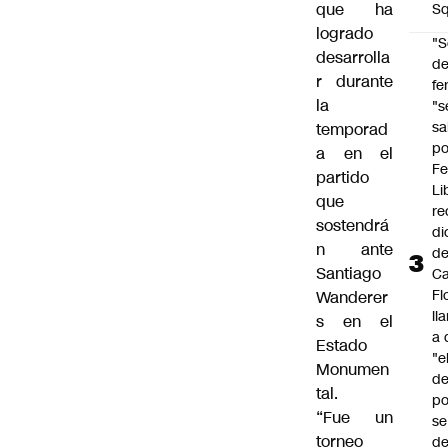
que ha
Sq
logrado
"S
desarrolla
d
r durante
fe
la
"s
sa
temporad
po
a en el
Fe
partido
Li
que
re
sostendrá
di
n ante
d
Santiago
Ca
Fl
Wanderer
ll
s en el
a 
Estado
"e
Monumen
d
tal.
po
“Fue un
se
torneo
de