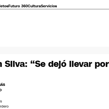
letos
Futuro 360
Cultura
Servicios
Silva: “Se dejó llevar po
MÁS
O
is
rdero