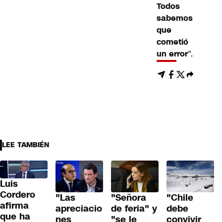
Todos
sabemos
que
cometió
un error
“.
LEE TAMBIÉN
Luis
Cordero
"Las
"Señora
"Chile
afirma
apreciacio
de feria" y
debe
que ha
nes
"se le
convivir