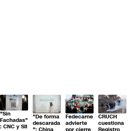
"Sin
"De forma
Fedecarne
CRUCH
Fachadas"
descarada
advierte
cuestiona
: CNC y SII
": China
por cierre
Registro