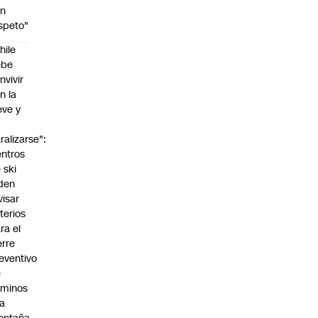
on
speto"
hile
ebe
nvivir
n la
eve y
o
ralizarse":
ntros
 ski
den
visar
iterios
ra el
erre
eventivo
e
aminos
la