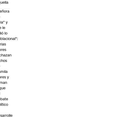
uella
eñora
e
ria" y
e le
lió lo
blacional":
rias
bres
chazan
chos
e
mila
ores y
aman
que
l
ebate
lítico
sarrolle