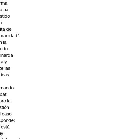
irma
e ha
istido
a
alta de
manidad"
n la
ja de
rnarda
ra y
te las
íticas
rnando
bat
bre la
stión
l caso
sponde:
l está
uy