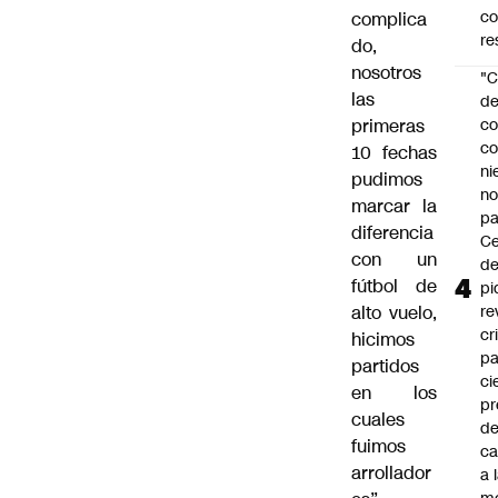
c
complica
re
do,
nosotros
"C
las
d
primeras
co
co
10 fechas
ni
pudimos
n
marcar la
pa
diferencia
Ce
con un
de
fútbol de
pi
alto vuelo,
re
cr
hicimos
pa
partidos
ci
en los
pr
cuales
d
fuimos
c
arrollador
a 