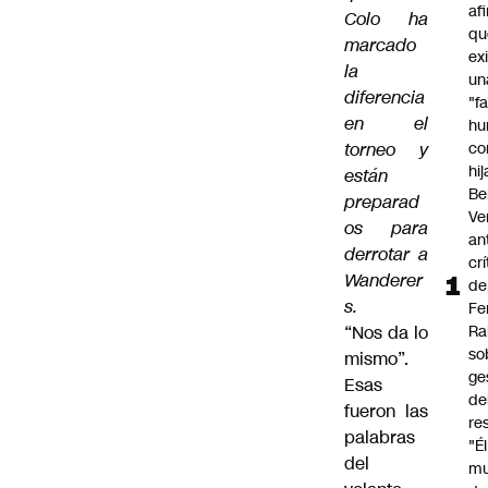
af
Colo ha
qu
marcado
ex
la
un
diferencia
"f
en el
hu
torneo y
co
hi
están
Be
preparad
Ve
os para
an
derrotar a
cr
Wanderer
de
s.
Fe
“Nos da lo
Ra
so
mismo”.
ge
Esas
de
fueron las
re
palabras
"É
del
m