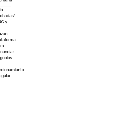
ontaña
in
chadas":
NC y
nzan
ataforma
ra
nunciar
gocios
e
ncionamiento
regular