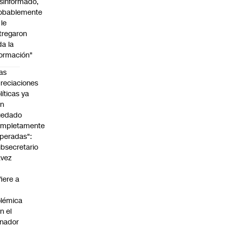
sinformado,
obablemente
 le
tregaron
da la
formación"
as
reciaciones
líticas ya
an
uedado
ompletamente
peradas":
bsecretario
avez
fiere a
lémica
n el
nador