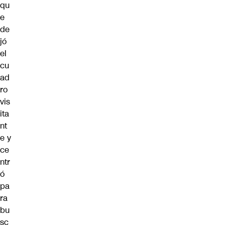
qu
e
de
jó
el
cu
ad
ro
vis
ita
nt
e y
ce
ntr
ó
pa
ra
bu
sc