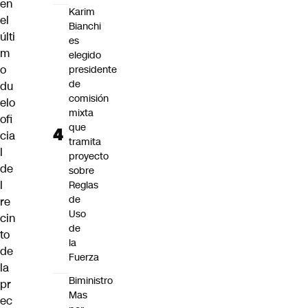
en
Karim
el
Bianchi
últi
es
m
elegido
o
presidente
de
du
comisión
elo
mixta
ofi
que
cia
tramita
l
proyecto
de
sobre
l
Reglas
de
re
Uso
cin
de
to
la
de
Fuerza
la
Biministro
pr
Mas
ec