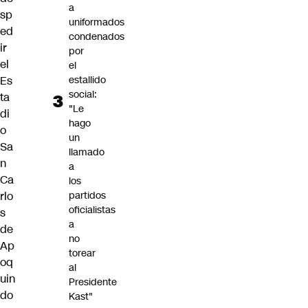
a
sp
uniformados
ed
condenados
ir
por
el
el
estallido
Es
social:
ta
"Le
di
hago
o
un
Sa
llamado
n
a
Ca
los
partidos
rlo
oficialistas
s
a
de
no
Ap
torear
oq
al
uin
Presidente
do
Kast"