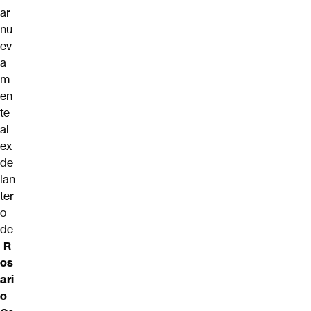
ar
nu
ev
a
m
en
te
al
ex
de
lan
ter
o
de
R
os
ari
o