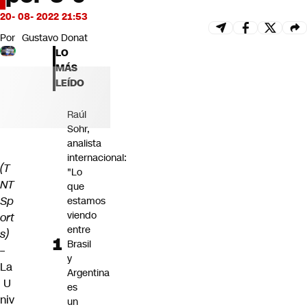
Futuro 360
20- 08- 2022 21:53
Opinión
Por
Gustavo Donat
LO
MÁS
LEÍDO
Raúl
Sohr,
analista
internacional:
(T
"Lo
NT
que
Sp
estamos
viendo
ort
entre
s)
Brasil
–
y
La
Argentina
U
es
niv
un