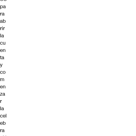
pa
ra
ab
rir
la
cu
en
ta
y
co
m
en
za
r
la
cel
eb
ra