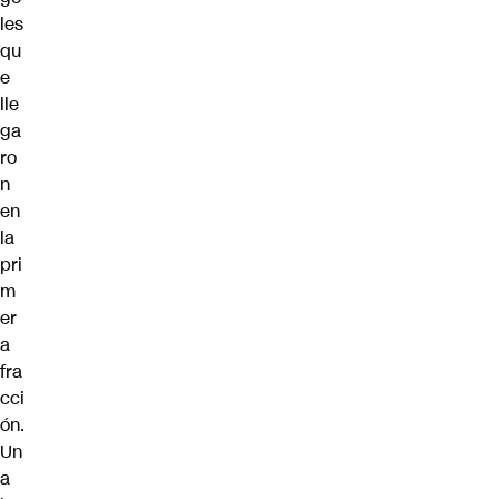
les
qu
e
lle
ga
ro
n
en
la
pri
m
er
a
fra
cci
ón.
Un
a