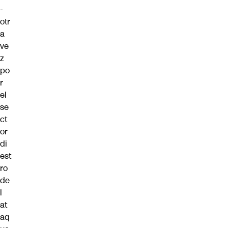
-
otr
a
ve
z
po
r
el
se
ct
or
di
est
ro
de
l
at
aq