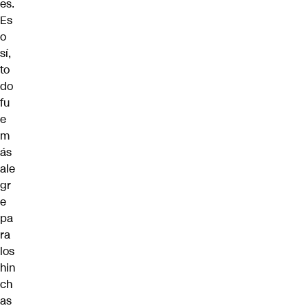
es.
Es
o
sí,
to
do
fu
e
m
ás
ale
gr
e
pa
ra
los
hin
ch
as