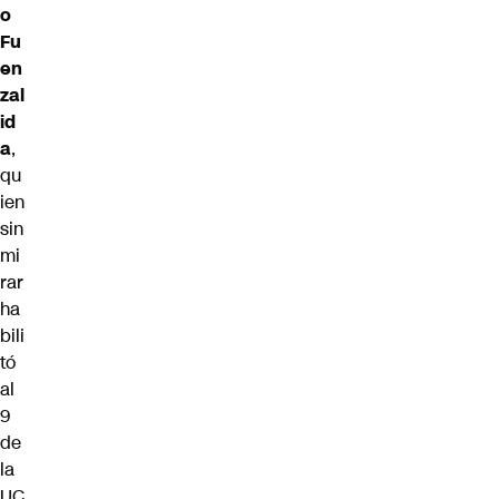
o
Fu
en
zal
id
a
,
qu
ien
sin
mi
rar
ha
bili
tó
al
9
de
la
UC