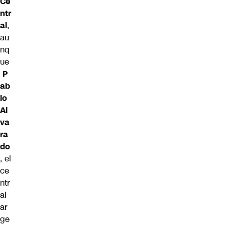
Ce
ntr
al
,
au
nq
ue
P
ab
lo
Al
va
ra
do
, el
ce
ntr
al
ar
ge