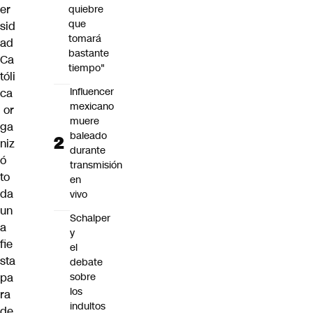
er
quiebre
que
sid
tomará
ad
bastante
Ca
tiempo"
tóli
Influencer
ca
mexicano
or
muere
ga
baleado
niz
durante
ó
transmisión
to
en
da
vivo
un
Schalper
a
y
fie
el
sta
debate
sobre
pa
los
ra
indultos
de