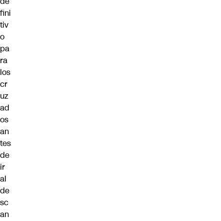
de
fini
tiv
o
pa
ra
los
cr
uz
ad
os
an
tes
de
ir
al
de
sc
an