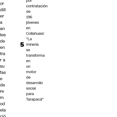
por
or
contratación
dill
de
er
196
a
jóvenes
en
an
Collahuasi:
tes
"La
de
minería
en
se
tra
transforma
r a
en
su
un
motor
fas
de
e
desarrollo
de
social
re
para
m
Tarapacá"
od
ela
ció