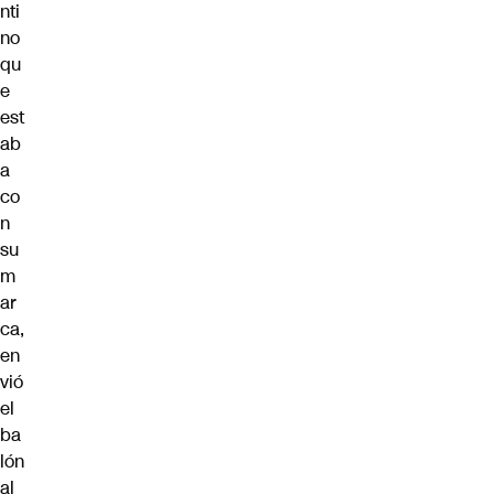
nti
no
qu
e
est
ab
a
co
n
su
m
ar
ca,
en
vió
el
ba
lón
al