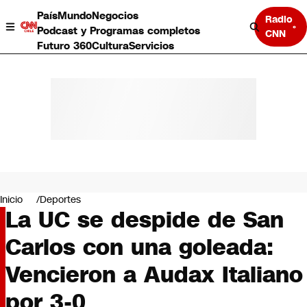
País
Mundo
Negocios
Radio
Podcast y Programas completos
CNN
Futuro 360
Cultura
Servicios
País
Mundo
Negocios
Inicio
Deportes
La UC se despide de San
Deportes
Programas completos
Carlos con una goleada:
Cultura
Servicios
Vencieron a Audax Italiano
Bits
CNN Data
por 3-0
CNN tiempo