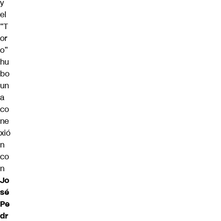
y
el
“T
or
o”
hu
bo
un
a
co
ne
xió
n
co
n
Jo
sé
Pe
dr