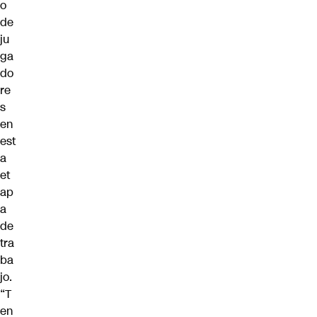
o
de
ju
ga
do
re
s
en
est
a
et
ap
a
de
tra
ba
jo.
“T
en