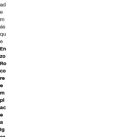
ad
e
m
ás
qu
e
En
zo
Ro
co
re
e
m
pl
ac
e
a
Ig
or