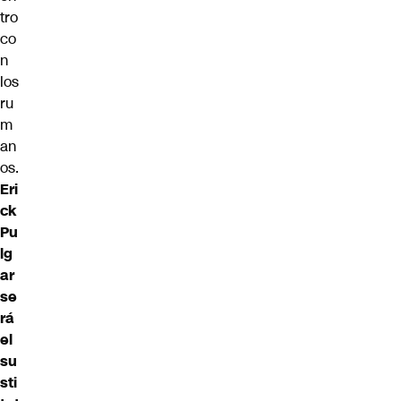
tro
co
n
los
ru
m
an
os.
Eri
ck
Pu
lg
ar
se
rá
el
su
sti