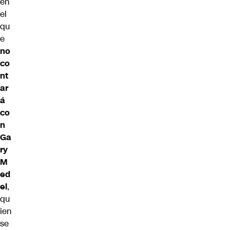
en
el
qu
e
no
co
nt
ar
á
co
n
Ga
ry
M
ed
el
,
qu
ien
se