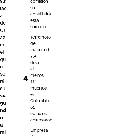
str
comisión
se
íac
constituirá
a
esta
de
semana
Gr
az
Terremoto
de
en
magnitud
el
7,4
qu
deja
e
al
se
menos
rá
111
su
muertos
en
se
Colombia:
gu
61
nd
edificios
o
colapsaron
a
Empresa
mi