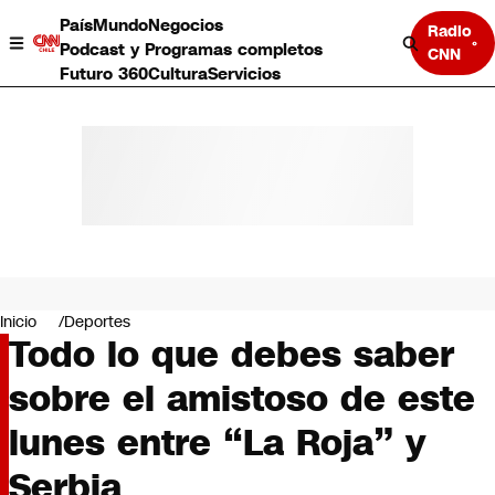
País
Mundo
Negocios
Radio
Podcast y Programas completos
CNN
Futuro 360
Cultura
Servicios
País
Mundo
Negocios
Inicio
Deportes
Todo lo que debes saber
Deportes
Programas completos
sobre el amistoso de este
Cultura
Servicios
lunes entre “La Roja” y
Bits
CNN Data
Serbia
CNN tiempo