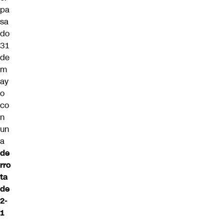
pa
sa
do
31
de
m
ay
o
co
n
un
a
de
rro
ta
de
2-
1