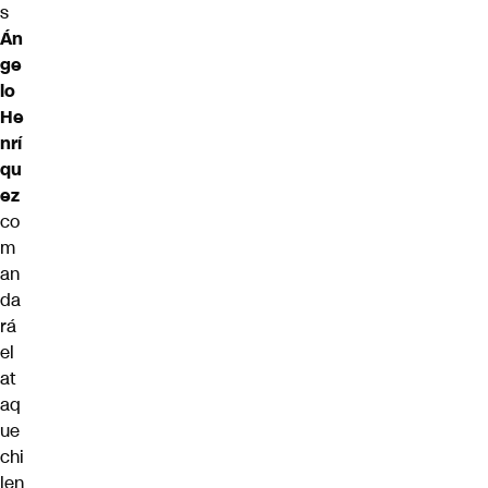
s
Án
ge
lo
He
nrí
qu
ez
co
m
an
da
rá
el
at
aq
ue
chi
len