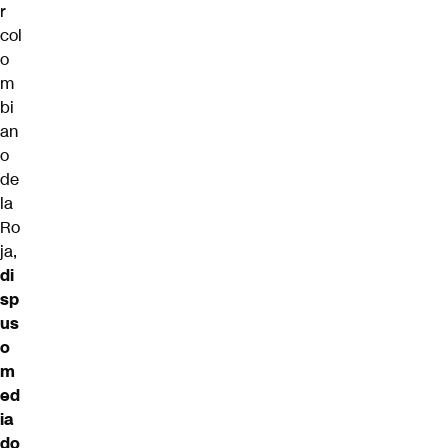
r
col
o
m
bi
an
o
de
la
Ro
ja,
di
sp
us
o
m
ed
ia
do