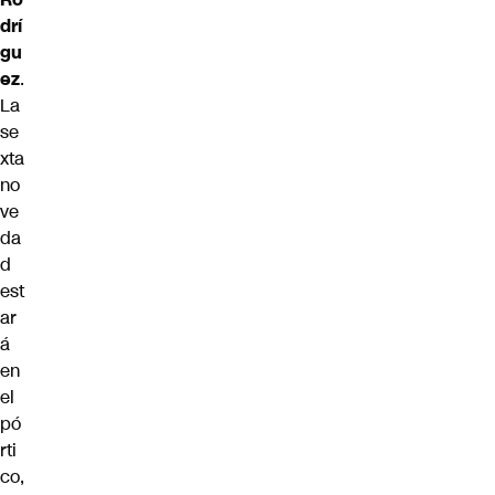
drí
gu
ez
.
La
se
xta
no
ve
da
d
est
ar
á
en
el
pó
rti
co,