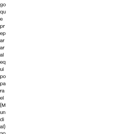
go
qu
e
pr
ep
ar
ar
al
eq
ui
po
pa
ra
el
(M
un
di
al)
20