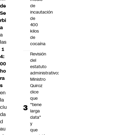
de
de
incautación
Se
de
rbi
400
a
kilos
a
de
las
cocaína
1
Revisión
4:
del
00
estatuto
ho
administrativo:
ra
Ministro
s
Quiroz
dice
en
que
la
"tiene
ciu
larga
da
data"
d
y
au
que