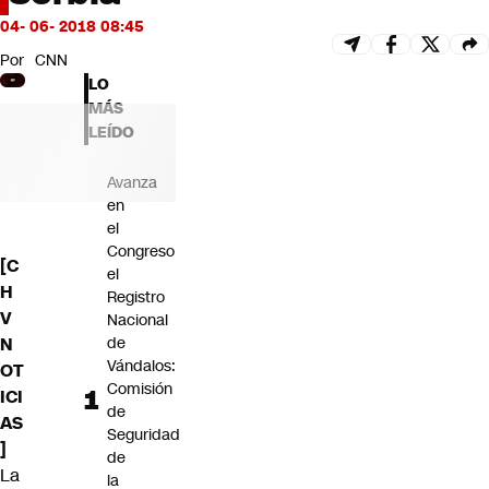
Futuro 360
04- 06- 2018 08:45
Opinión
Por
CNN
LO
MÁS
LEÍDO
Avanza
en
el
Congreso
[C
el
H
Registro
V
Nacional
N
de
Vándalos:
OT
Comisión
ICI
de
AS
Seguridad
]
de
La
la