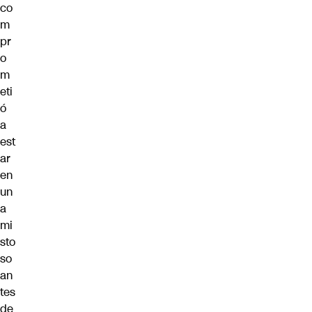
co
m
pr
o
m
eti
ó
a
est
ar
en
un
a
mi
sto
so
an
tes
de