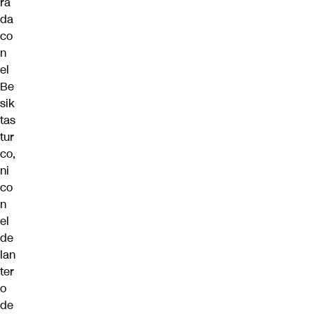
ra
da
co
n
el
Be
sik
tas
tur
co,
ni
co
n
el
de
lan
ter
o
de