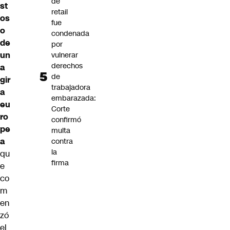
de
st
retail
os
fue
o
condenada
de
por
un
vulnerar
derechos
a
de
gir
trabajadora
a
embarazada:
eu
Corte
ro
confirmó
pe
multa
a
contra
la
qu
firma
e
co
m
en
zó
el