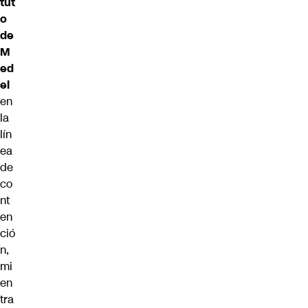
tut
o
de
M
ed
el
en
la
lín
ea
de
co
nt
en
ció
n,
mi
en
tra