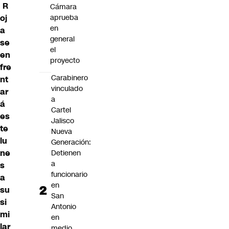
R
Cámara
oj
aprueba
en
a
general
se
el
en
proyecto
fre
Carabinero
nt
vinculado
ar
a
á
Cartel
es
Jalisco
te
Nueva
lu
Generación:
ne
Detienen
a
s
funcionario
a
en
su
San
si
Antonio
mi
en
lar
medio