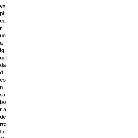
ex
pli
ca
r
un
a
ig
ual
da
d
co
n
sa
bo
r a
de
rro
ta.