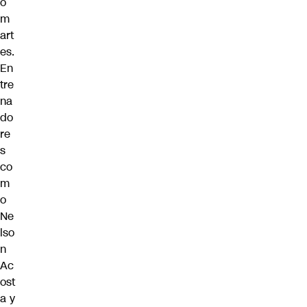
o
m
art
es.
En
tre
na
do
re
s
co
m
o
Ne
lso
n
Ac
ost
a y