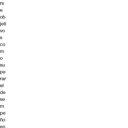
rs
e
ob
jeti
vo
s
co
m
o
su
pe
rar
el
de
se
m
pe
ño
en