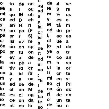
ri
o
de
to
an
4
ve
de
ag
Mi
Ni
s
ou
9
rs
l
ad
mi
ra
qu
ch
%
us
IN
a
ca
v
ed
eh
es
e
D
y
y
M
an
ri
tá
m
H
la
su
od
en
(P
de
pr
po
cr
pa
i,
pr
S)
ac
es
r
isi
si
el
isi
re
ue
a
ev
s
ón
jo
ón
sp
rd
de
en
de
po
ye
pr
on
o
tr
tu
C
r
ro
ev
de
co
an
al
od
la
m
en
a
n
sp
pé
el
s
ul
tiv
cr
la
or
rd
co
co
ti
a
íti
cr
te
id
:
m
mi
y
ca
ea
s:
a
"E
un
llo
ad
de
ci
Pr
de
l
ic
na
ol
M
ón
es
ac
de
ac
ri
es
ag
de
en
ci
ba
io
o
ce
da
un
ta
on
te
ne
de
nt
le
nu
n
es
so