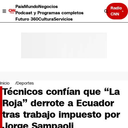
País
Mundo
Negocios
Radio
Podcast y Programas completos
CNN
Futuro 360
Cultura
Servicios
País
Mundo
Negocios
Inicio
Deportes
Técnicos confían que “La
Deportes
Programas completos
Roja” derrote a Ecuador
Cultura
Servicios
tras trabajo impuesto por
Bits
CNN Data
Jorge Sampaoli
CNN tiempo