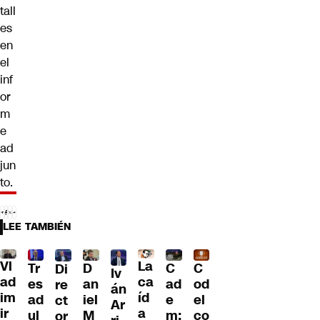
tall
es
en
el
inf
or
m
e
ad
jun
to.
LEE TAMBIÉN
Vl
La
Tr
D
C
C
Di
Iv
ad
ca
es
an
ad
od
re
án
im
íd
ad
iel
e
el
ct
Ar
ir
a
ul
M
m:
co
or