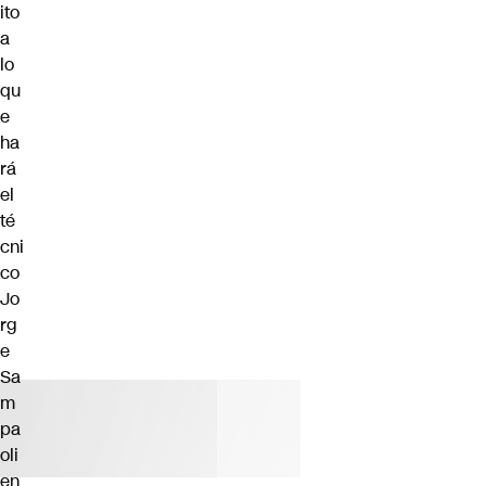
ito
a
lo
qu
e
ha
rá
el
té
cni
co
Jo
rg
e
Sa
m
pa
oli
en