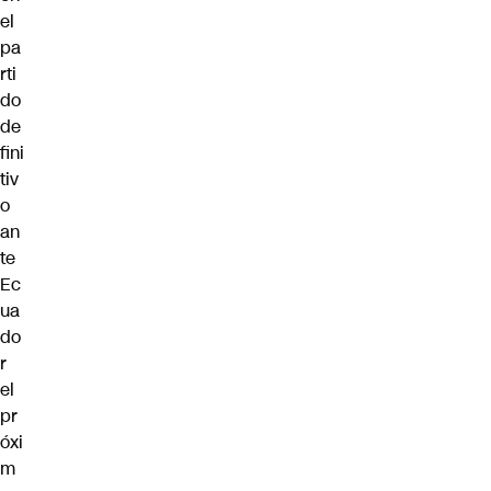
el
pa
rti
do
de
fini
tiv
o
an
te
Ec
ua
do
r
el
pr
óxi
m