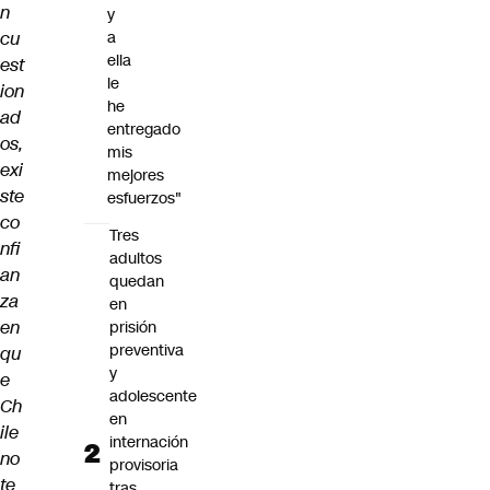
n
y
cu
a
ella
est
le
ion
he
ad
entregado
os,
mis
exi
mejores
ste
esfuerzos"
co
Tres
nfi
adultos
an
quedan
za
en
en
prisión
preventiva
qu
y
e
adolescente
Ch
en
ile
internación
no
provisoria
te
tras