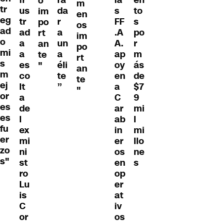
o
m
tr
us
da
s
to
im
en
eg
tr
r
FF
s
po
os
ad
ad
a
.A
po
rt
im
o
a
un
A.
r
an
po
mi
a
a
ap
m
te
rt
s
es
éli
oy
ás
"
an
m
co
te
en
de
te
ej
lt
”
a
$7
"
or
a
C
9
es
de
ar
mi
es
l
ab
l
fu
ex
in
mi
er
mi
er
llo
zo
ni
os
ne
s"
st
en
s
ro
op
Lu
er
is
at
C
iv
or
os