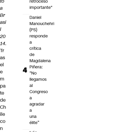
to
retroceso
importante"
a
Br
Daniel
asi
Manouchehri
l
(PS)
20
responde
a
14.
crítica
Tr
de
as
Magdalena
el
Piñera:
e
“No
m
llegamos
pa
al
Congreso
te
a
de
agradar
Ch
a
ile
una
co
élite”
n