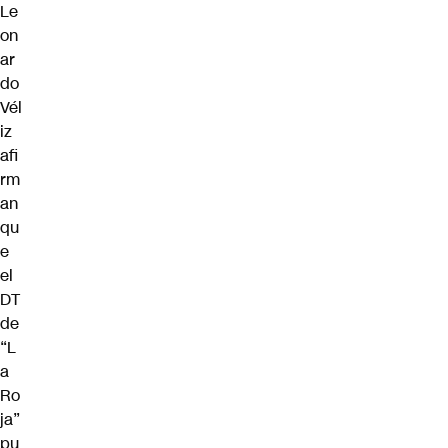
Le
on
ar
do
Vél
iz
afi
rm
an
qu
e
el
DT
de
“L
a
Ro
ja”
pu