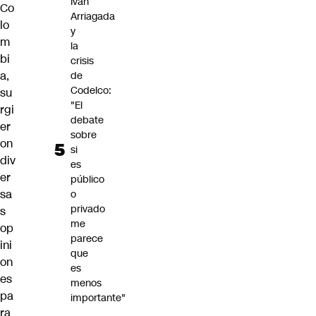
Iván
Co
Arriagada
lo
y
m
la
bi
crisis
a,
de
Codelco:
su
"El
rgi
debate
er
sobre
on
si
div
es
er
público
sa
o
privado
s
me
op
parece
ini
que
on
es
es
menos
pa
importante"
ra