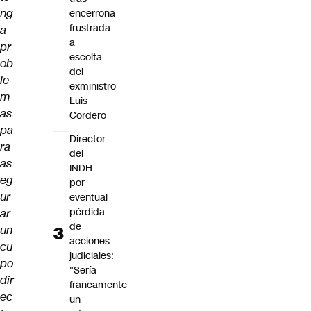
ng
encerrona
frustrada
a
a
pr
escolta
ob
del
le
exministro
m
Luis
as
Cordero
pa
Director
ra
del
as
INDH
eg
por
ur
eventual
pérdida
ar
de
un
acciones
cu
judiciales:
po
"Sería
dir
francamente
ec
un