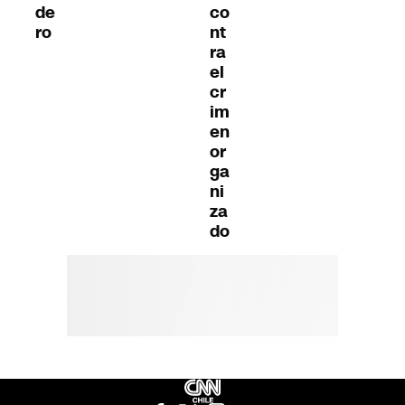
de
co
ro
nt
ra
el
cr
im
en
or
ga
ni
za
do