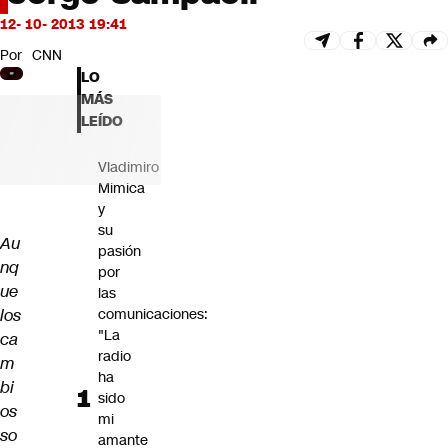
Futuro 360
12- 10- 2013 19:41
Opinión
Por
CNN
LO
MÁS
LEÍDO
Vladimiro
Mimica
y
su
Au
pasión
nq
por
ue
las
los
comunicaciones:
"La
ca
radio
m
ha
bi
sido
os
mi
so
amante