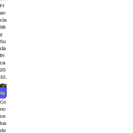
Fr
an
cia
98
y
Su
dá
fri
ca
20
10.
Co
no
ce
los
de