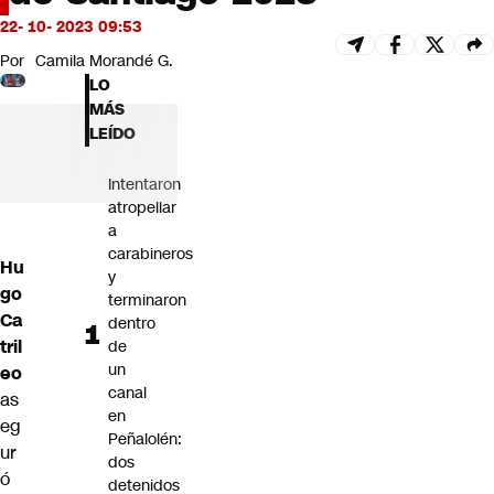
Futuro 360
22- 10- 2023 09:53
Opinión
Por
Camila Morandé G.
LO
MÁS
LEÍDO
Intentaron
atropellar
a
carabineros
Hu
y
go
terminaron
Ca
dentro
tril
de
un
eo
canal
as
en
eg
Peñalolén:
ur
dos
ó
detenidos