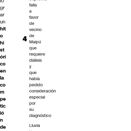
lo
falla
gr
a
ar
favor
un
de
hit
vecino
o
de
Maipú
hi
que
st
requiere
óri
diálisis
co
y
en
que
la
había
co
pedido
consideración
m
especial
pe
por
tic
su
ió
diagnóstico
n
Lluvia
de