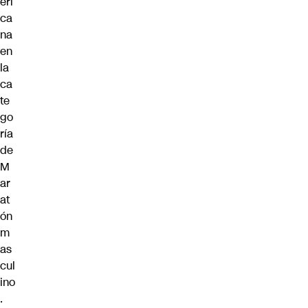
eri
ca
na
en
la
ca
te
go
ría
de
M
ar
at
ón
m
as
cul
ino
.