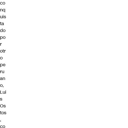
co
nq
uis
ta
do
po
r
otr
o
pe
ru
an
o,
Lui
s
Os
tos
,
co