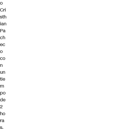
o
Cri
sth
ian
Pa
ch
ec
o
co
n
un
tie
m
po
de
2
ho
ra
s,