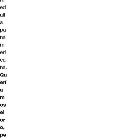
ed
all
a
pa
na
m
eri
ca
na.
Qu
erí
a
m
os
el
or
o,
pe