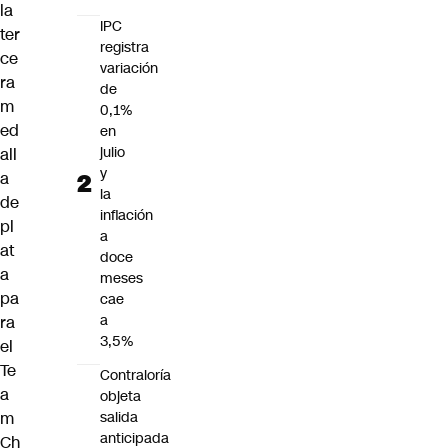
la
IPC
ter
registra
ce
variación
ra
de
m
0,1%
ed
en
julio
all
y
a
la
de
inflación
pl
a
at
doce
a
meses
pa
cae
a
ra
3,5%
el
Te
Contraloría
a
objeta
m
salida
anticipada
Ch