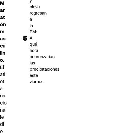
y
M
nieve
ar
regresan
at
a
ón
la
m
RM:
A
as
qué
cu
hora
lin
comenzarían
o
.
las
El
precipitaciones
atl
este
et
viernes
a
na
cio
nal
le
di
o