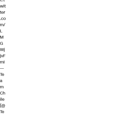
wit
ter
.co
m/
L
M
G
Wj
jvF
mI
—
Te
a
m
Ch
ile
(@
Te