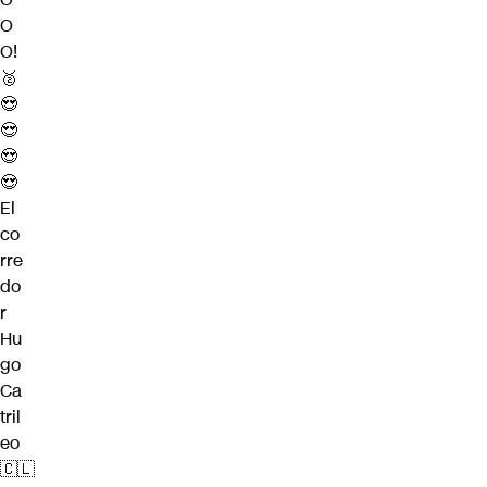
O
O!
🥈
😍
😍
😍
😍
El
co
rre
do
r
Hu
go
Ca
tril
eo
🇨🇱