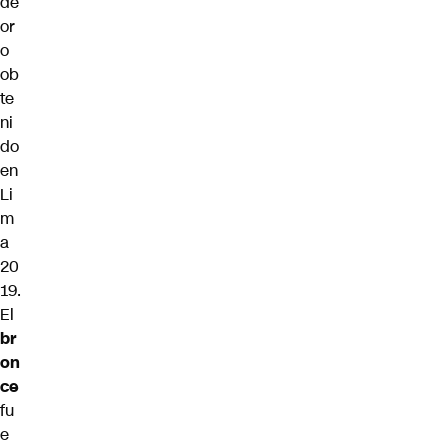
de
or
o
ob
te
ni
do
en
Li
m
a
20
19.
El
br
on
ce
fu
e