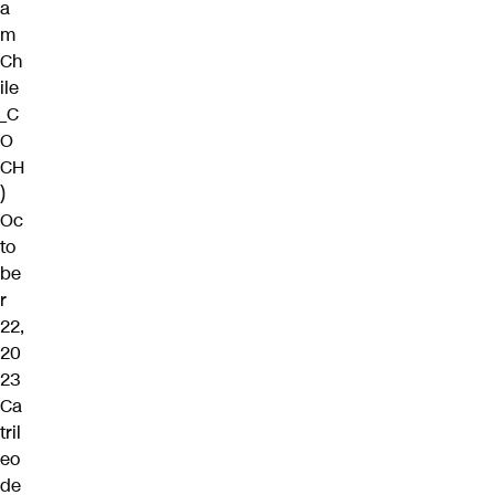
a
m
Ch
ile
_C
O
CH
)
Oc
to
be
r
22,
20
23
Ca
tril
eo
de