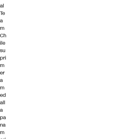
al
Te
a
m
Ch
ile
su
pri
m
er
a
m
ed
all
a
pa
na
m