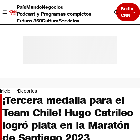
País
Mundo
Negocios
Radio
Podcast y Programas completos
CNN
Futuro 360
Cultura
Servicios
País
Mundo
Negocios
Inicio
Deportes
¡Tercera medalla para el
Deportes
Programas completos
Team Chile! Hugo Catrileo
Cultura
Servicios
logró plata en la Maratón
Bits
CNN Data
de Santiago 2023
CNN tiempo