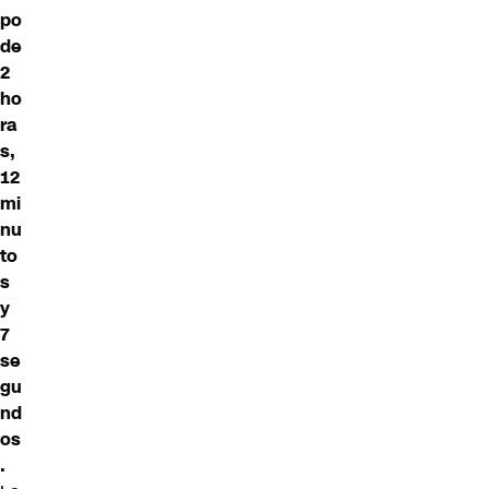
po
de
2
ho
ra
s,
12
mi
nu
to
s
y
7
se
gu
nd
os
.