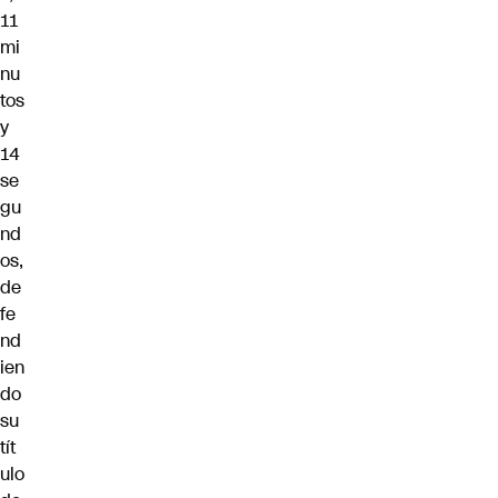
11
mi
nu
tos
y
14
se
gu
nd
os,
de
fe
nd
ien
do
su
tít
ulo