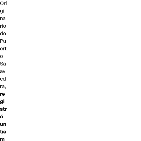
Ori
gi
na
rio
de
Pu
ert
o
Sa
av
ed
ra,
re
gi
str
ó
un
tie
m