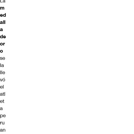
La
m
ed
all
a
de
or
o
se
la
lle
vó
el
atl
et
a
pe
ru
an