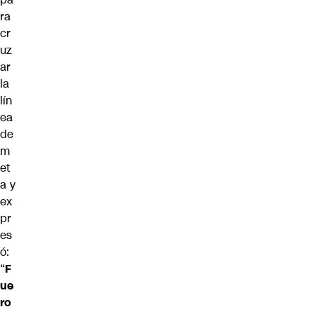
ra
cr
uz
ar
la
lín
ea
de
m
et
a y
ex
pr
es
ó:
“
F
ue
ro