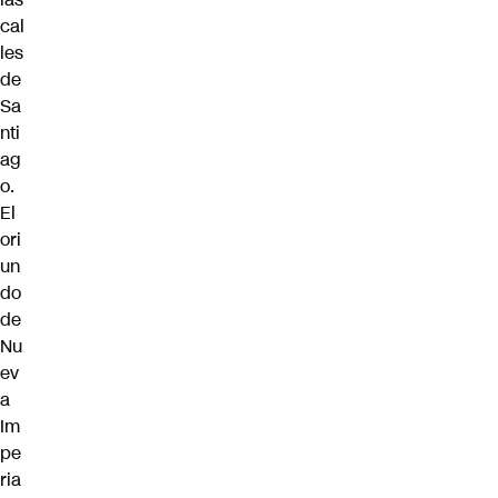
cal
les
de
Sa
nti
ag
o.
El
ori
un
do
de
Nu
ev
a
Im
pe
ria