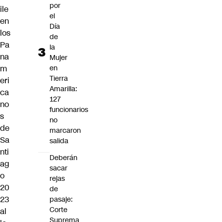
por
ile
el
en
Día
los
de
Pa
la
na
Mujer
m
en
Tierra
eri
Amarilla:
ca
127
no
funcionarios
s
no
de
marcaron
Sa
salida
nti
Deberán
ag
sacar
o
rejas
20
de
23
pasaje:
Corte
al
Suprema