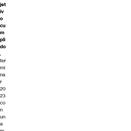
jet
iv
o
cu
m
pli
do
,
ter
mi
na
r
20
23
co
n
un
a
m