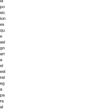
la
po
sic
ion
es
qu
e
asi
gn
arí
a
el
est
rat
eg
a
pa
ra
al