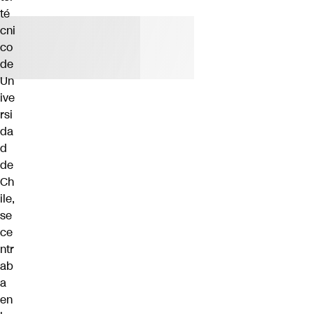
té
cni
co
de
Un
ive
rsi
da
d
de
Ch
ile,
se
ce
ntr
ab
a
en