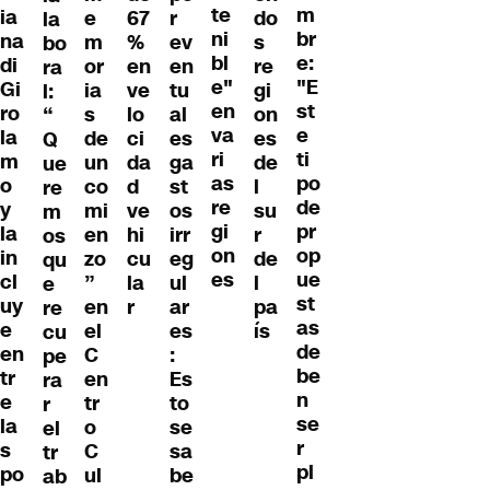
te
m
ia
e
67
r
do
la
ni
br
na
m
%
ev
s
bo
bl
e:
di
or
en
en
re
ra
e"
"E
Gi
ia
ve
tu
gi
l:
en
st
ro
s
lo
al
on
“
va
e
la
de
ci
es
es
Q
ri
ti
m
un
da
ga
de
ue
as
po
o
co
d
st
l
re
re
de
y
mi
ve
os
su
m
gi
pr
la
en
hi
irr
r
os
on
op
in
zo
cu
eg
de
qu
es
ue
cl
”
la
ul
l
e
st
uy
en
r
ar
pa
re
as
e
el
es
ís
cu
de
en
C
:
pe
be
tr
en
Es
ra
n
e
tr
to
r
se
la
o
se
el
r
s
C
sa
tr
pl
po
ul
be
ab