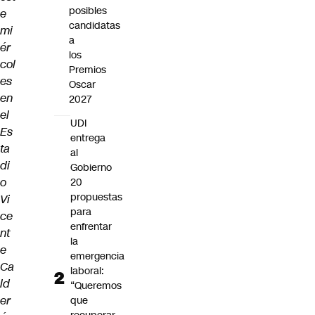
posibles
e
candidatas
mi
a
ér
los
col
Premios
es
Oscar
en
2027
el
UDI
Es
entrega
ta
al
di
Gobierno
o
20
propuestas
Vi
para
ce
enfrentar
nt
la
e
emergencia
Ca
laboral:
ld
“Queremos
er
que