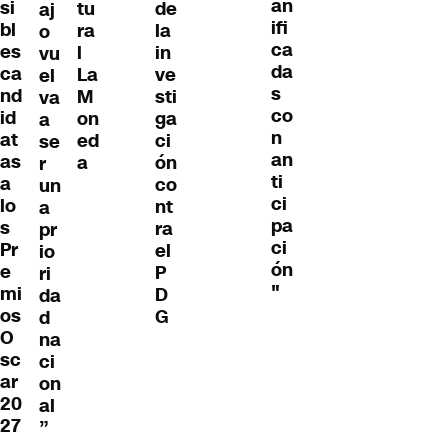
an
si
tu
de
aj
ifi
bl
ra
la
o
ca
es
l
in
vu
da
ca
La
ve
el
s
nd
M
sti
va
co
id
on
ga
a
n
at
ed
ci
se
an
as
a
ón
r
ti
a
co
un
ci
lo
nt
a
pa
s
ra
pr
ci
Pr
el
io
ón
e
P
ri
"
mi
D
da
os
G
d
O
na
sc
ci
ar
on
20
al
27
”