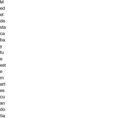
M
ed
el
de
sta
ca
ba
y
fu
e
est
e
m
art
es
cu
an
do
Sa