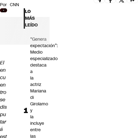
Por
CNN
Futuro 360
LO
Opinión
MÁS
LEÍDO
“Genera
expectación”:
Medio
especializado
El
destaca
en
a
cu
la
en
actriz
Mariana
tro
di
se
Girolamo
dis
y
pu
la
tar
incluye
á
entre
est
las