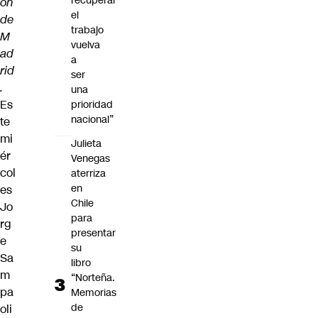
recuperar
ón
el
de
trabajo
M
vuelva
ad
a
rid
ser
.
una
Es
prioridad
nacional”
te
mi
Julieta
ér
Venegas
col
aterriza
en
es
Chile
Jo
para
rg
presentar
e
su
Sa
libro
m
“Norteña.
pa
Memorias
de
oli