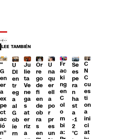
LEE TAMBIÉN
Fr
C
“
Ju
Or
U
Se
U
ac
N
G
lie
re
na
es
DI
ki
C
en
ta
go
qu
pe
en
ng
cu
er
Ve
de
er
ra
tr
en
es
a
ne
fi
ell
n
eg
C
ti
ex
ga
en
a
ha
a
ol
on
pe
s
de
po
st
al
o
a
ct
at
ob
r
a
G
m
ini
ac
er
ra
pr
-1
ob
bi
ci
ió
riz
s
es
2
ie
a:
at
n”
a
en
un
°C
rn