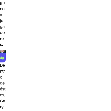
gu
no
s
ju
ga
do
re
s.
De
ntr
o
de
ést
os,
Ga
ry