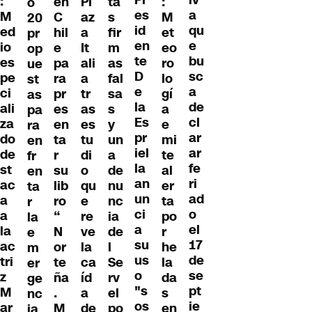
Pr
iv
:
en
Pl
ta
:
o
es
a
M
C
az
s
M
20
id
qu
ed
hil
a
fir
et
pr
en
e
io
e
It
m
eo
op
te
bu
es
pa
ali
as
ro
ue
D
sc
pe
ra
a
fal
lo
st
e
a
ci
pr
tr
sa
gí
as
la
de
ali
es
as
s
a
pa
Es
cl
za
en
es
y
e
ra
pr
ar
do
ta
tu
un
mi
en
iel
ar
de
r
di
a
te
fr
la
fe
st
su
o
de
al
en
an
ri
ac
lib
qu
nu
er
ta
un
ad
a
ro
e
nc
ta
r
ci
o
a
“
re
ia
po
la
a
el
la
N
ve
de
r
e
su
17
ac
or
la
l
he
m
us
de
tri
te
ca
Se
la
er
o
se
z
ña
íd
rv
da
ge
"s
pt
M
.
a
el
s
nc
os
ie
ar
M
de
po
en
ia