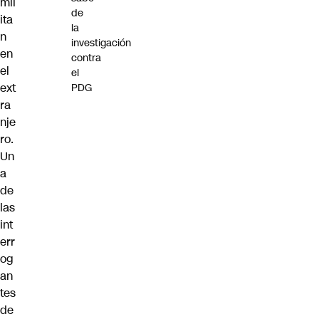
mil
de
ita
la
n
investigación
en
contra
el
el
ext
PDG
ra
nje
ro.
Un
a
de
las
int
err
og
an
tes
de