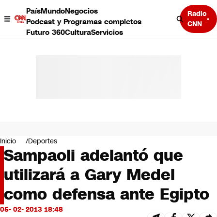
País
Mundo
Negocios
Radio
Podcast y Programas completos
CNN
Futuro 360
Cultura
Servicios
País
Mundo
Negocios
Inicio
Deportes
Sampaoli adelantó que
Deportes
Programas completos
utilizará a Gary Medel
Cultura
Servicios
como defensa ante Egipto
Bits
CNN Data
05- 02- 2013 18:48
CNN tiempo