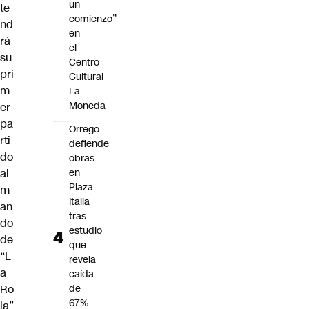
un
te
comienzo”
nd
en
rá
el
su
Centro
pri
Cultural
m
La
Moneda
er
pa
Orrego
rti
defiende
do
obras
al
en
Plaza
m
Italia
an
tras
do
estudio
de
que
“L
revela
a
caída
Ro
de
67%
ja”