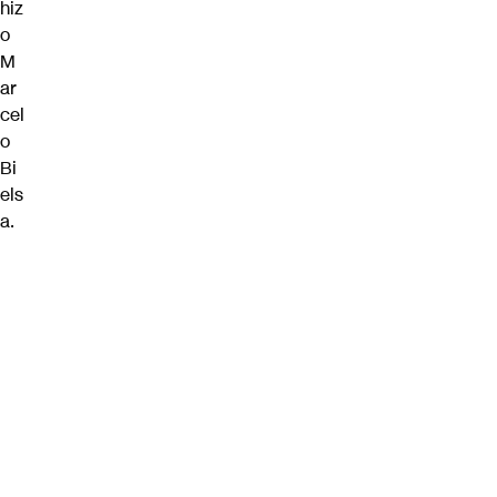
hiz
o
M
ar
cel
o
Bi
els
a.