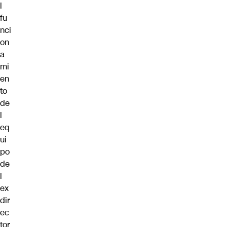
l
fu
nci
on
a
mi
en
to
de
l
eq
ui
po
de
l
ex
dir
ec
tor