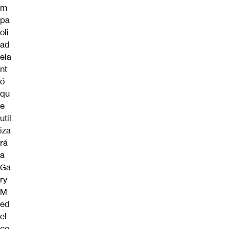
m
pa
oli
ad
ela
nt
ó
qu
e
util
iza
rá
a
Ga
ry
M
ed
el
co