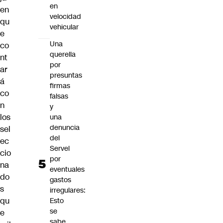
en
en
velocidad
qu
vehicular
e
Una
co
querella
nt
por
ar
presuntas
á
firmas
co
falsas
n
y
los
una
denuncia
sel
del
ec
Servel
cio
por
na
eventuales
do
gastos
s
irregulares:
qu
Esto
se
e
sabe