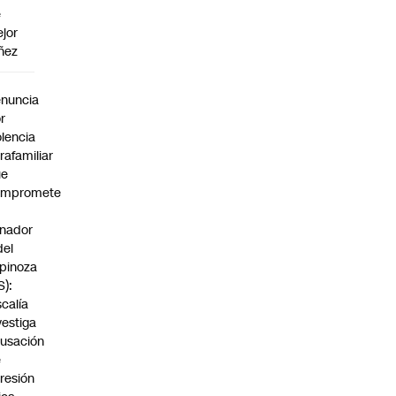
e
jor
ñez
a
nuncia
r
olencia
trafamiliar
ue
ompromete
nador
del
pinoza
S):
scalía
vestiga
usación
e
resión