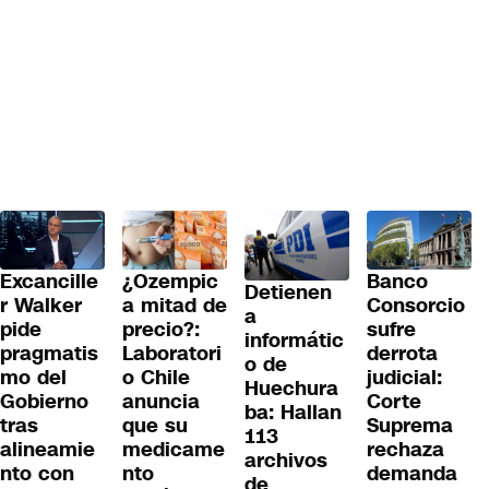
Excancille
¿Ozempic
Banco
Detienen
r Walker
a mitad de
Consorcio
a
pide
precio?:
sufre
informátic
pragmatis
Laboratori
derrota
o de
mo del
o Chile
judicial:
Huechura
Gobierno
anuncia
Corte
ba: Hallan
tras
que su
Suprema
113
alineamie
medicame
rechaza
archivos
nto con
nto
demanda
de