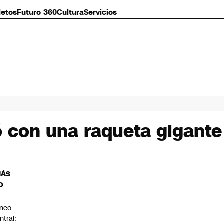
letos
Futuro 360
Cultura
Servicios
ó con una raqueta gigante
MÁS
O
nco
ntral: