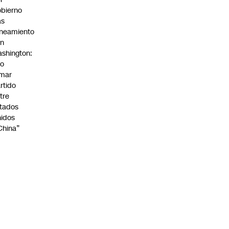
bierno
as
ineamiento
on
shington:
No
omar
rtido
tre
tados
idos
China”