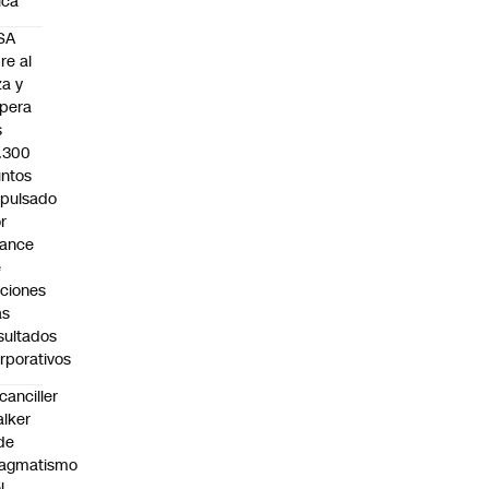
sica
SA
re al
za y
pera
s
.300
ntos
pulsado
r
vance
e
ciones
as
sultados
rporativos
canciller
lker
de
ragmatismo
l