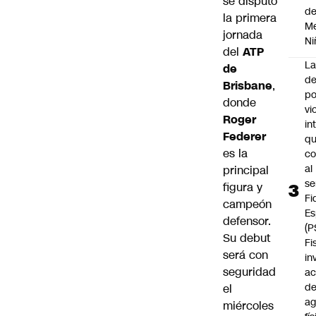
se disputó
d
la primera
Me
jornada
Ni
del
ATP
L
de
de
Brisbane
,
po
donde
vi
Roger
in
Federer
q
es la
c
al
principal
se
figura y
Fi
campeón
Es
defensor.
(P
Su debut
Fi
será con
in
seguridad
ac
d
el
ag
miércoles