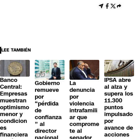
LEE TAMBIÉN
Banco
IPSA abre
Gobierno
La
Central:
al alza y
remueve
denuncia
Empresas
supera los
por
por
muestran
11.300
“pérdida
violencia
optimismo
puntos
de
intrafamili
menor y
impulsado
confianza
ar que
condicion
por
” al
comprome
es
avance de
director
te al
financiera
acciones
nacional
senador