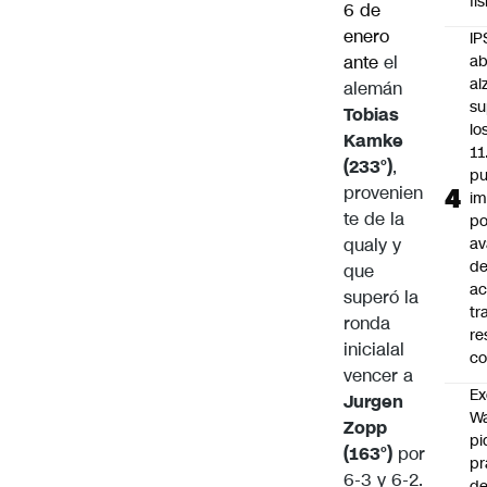
fí
6 de
enero
IP
ante
el
ab
al
alemán
su
Tobias
lo
Kamke
11
(233°)
,
pu
provenien
im
te de la
po
qualy y
a
d
que
ac
superó la
tr
ronda
re
inicialal
co
vencer a
Ex
Jurgen
Wa
Zopp
pi
(163°)
por
p
6-3 y 6-2.
de