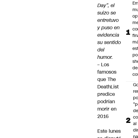
Em
Day”, el
mu
suizo se
op
entretuvo
me
y puso en
co
evidencia
fi
su sentido
m
es
del
po
humor.
sh
–
Los
de
famosos
co
que The
Go
DeathList
r
predice
po
podrían
“p
morir en
d
2016
co
al
di
Este lunes
na