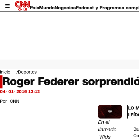
País
Mundo
Negocios
Podcast y Programas comp
País
Mundo
Inicio
Deportes
Negocios
Roger Federer sorprendi
Deportes
Programas completos
04- 01- 2016 13:12
Cultura
Por
CNN
Servicios
LO 
Bits
LEÍD
CNN Data
En el
CNN tiempo
llamado
Ba
Futuro 360
Ce
“Kids
Opinión