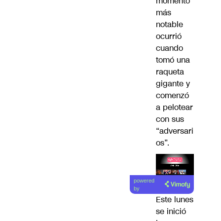
momento
más
notable
ocurrió
cuando
tomó una
raqueta
gigante y
comenzó
a pelotear
con sus
“adversari
os”.
Lea el
powered
artículo
by
Este lunes
se inició