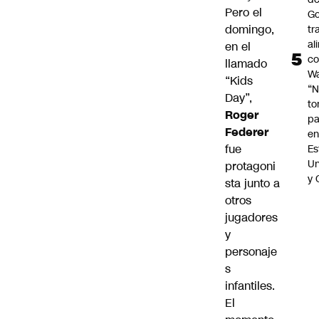
Pero el
Go
domingo,
tr
al
en el
c
llamado
Wa
“Kids
“
Day”,
t
Roger
pa
Federer
en
fue
Es
Un
protagoni
y 
sta junto a
otros
jugadores
y
personaje
s
infantiles.
El