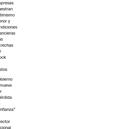
presas
estran
timismo
nor y
ndiciones
nancieras
ás
trechas
r
ock
stos
bierno
emueve
r
érdida
e
nfianza”
rector
cional