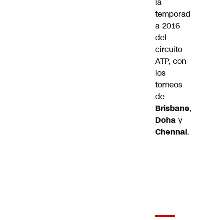
la
temporad
a 2016
del
circuito
ATP, con
los
torneos
de
Brisbane
,
Doha
y
Chennai
.