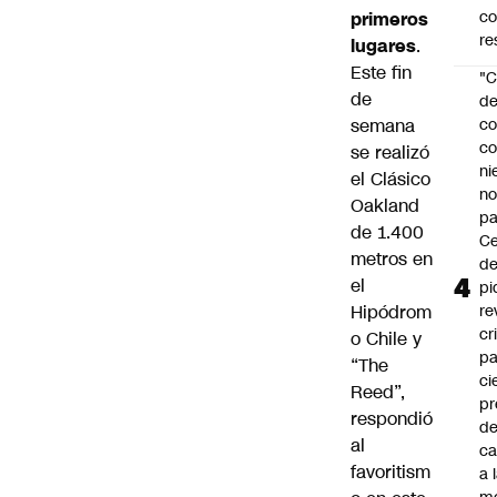
c
primeros
re
lugares
.
Este fin
"C
de
d
semana
co
co
se realizó
ni
el Clásico
n
Oakland
pa
de 1.400
Ce
metros en
de
el
pi
Hipódrom
re
cr
o Chile y
pa
“The
ci
Reed”,
pr
respondió
d
al
c
favoritism
a 