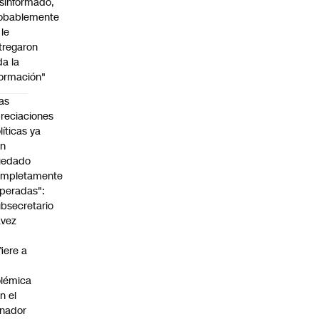
sinformado,
obablemente
 le
tregaron
da la
formación"
as
reciaciones
líticas ya
an
uedado
ompletamente
peradas":
bsecretario
avez
fiere a
lémica
n el
nador