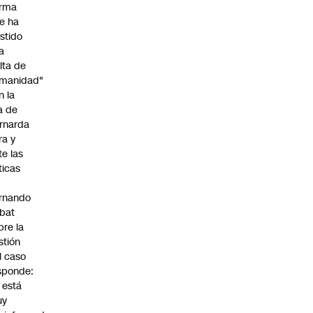
irma
e ha
istido
a
alta de
manidad"
n la
ja de
rnarda
ra y
te las
íticas
rnando
bat
bre la
stión
l caso
sponde:
l está
uy