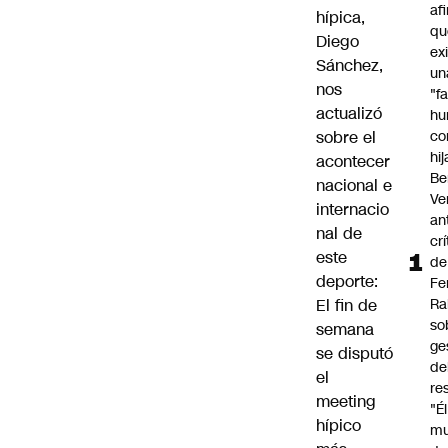
af
hípica,
qu
Diego
ex
Sánchez,
un
nos
"f
actualizó
hu
sobre el
co
hi
acontecer
Be
nacional e
Ve
internacio
an
nal de
cr
este
de
deporte:
Fe
El fin de
Ra
so
semana
ge
se disputó
de
el
re
meeting
"É
hípico
m