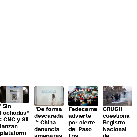
"Sin
"De forma
Fedecarne
CRUCH
Fachadas"
descarada
advierte
cuestiona
: CNC y SII
": China
por cierre
Registro
lanzan
denuncia
del Paso
Nacional
plataform
amenazas
Los
de