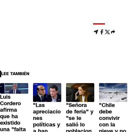
LEE TAMBIÉN
Luis
Cordero
"Las
"Señora
"Chile
afirma
apreciacio
de feria" y
debe
que ha
nes
"se le
convivir
existido
políticas y
salió lo
con la
una "falta
a han
poblacion
nieve y no