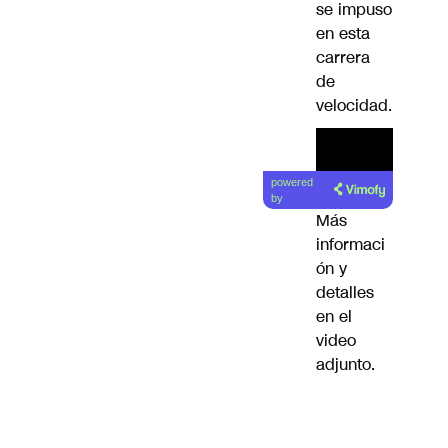
se impuso
en esta
carrera
de
velocidad.
powered
by
Más
informaci
ón y
detalles
en el
video
adjunto.