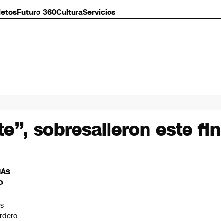
letos
Futuro 360
Cultura
Servicios
e”, sobresalieron este f
MÁS
O
is
rdero