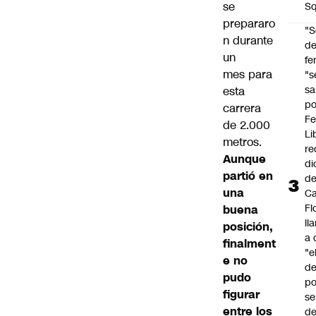
se
Sq
prepararo
"S
n durante
d
un
fe
mes para
"s
sa
esta
po
carrera
Fe
de 2.000
Li
metros.
re
Aunque
di
partió en
d
una
Ca
Fl
buena
ll
posición,
a 
finalment
"e
e no
d
pudo
po
figurar
se
entre los
de