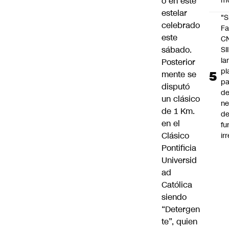
o en este
m
estelar
"S
celebrado
Fa
este
C
sábado.
SII
la
Posterior
pl
mente se
pa
disputó
de
un clásico
ne
de 1 Km.
d
en el
fu
Clásico
ir
Pontificia
Universid
ad
Católica
siendo
“Detergen
te”, quien