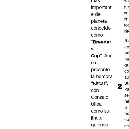
más
de
important
pr
no
e del
en
planeta
to
conocido
in
como
"L
“
Breeder
ap
s
po
Cup
“. Acá
h
se
q
presentó
c
la hembra
su
“Kitcat”,
Su
P
con
se
Gonzalo
re
Ulloa
la
como su
po
jinete
co
quienes
se