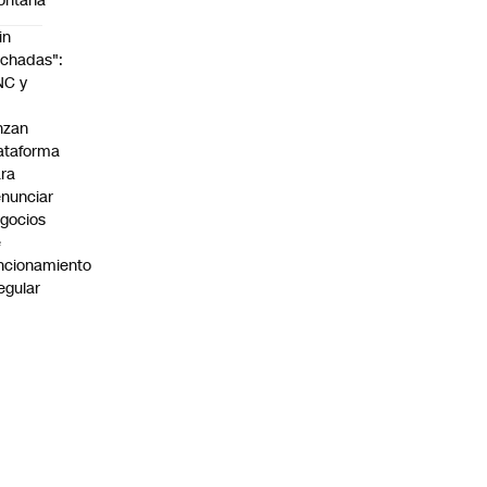
ontaña
in
chadas":
NC y
nzan
ataforma
ra
nunciar
gocios
e
ncionamiento
regular