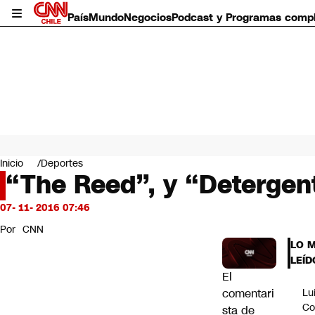
País
Mundo
Negocios
Podcast y Programas comp
País
Mundo
Inicio
Deportes
Negocios
“The Reed”, y “Detergent
Deportes
Programas completos
07- 11- 2016 07:46
Cultura
Por
CNN
Servicios
LO 
Bits
LEÍD
CNN Data
El
CNN tiempo
comentari
Lu
Futuro 360
Co
sta de
Opinión