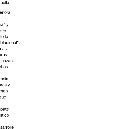
uella
eñora
e
ria" y
e le
lió lo
blacional":
rias
bres
chazan
chos
e
mila
ores y
aman
que
l
ebate
lítico
sarrolle