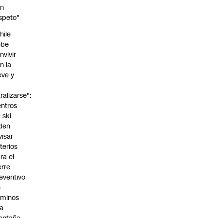
on
speto"
hile
ebe
nvivir
n la
eve y
o
ralizarse":
ntros
 ski
den
visar
iterios
ra el
erre
eventivo
e
aminos
la