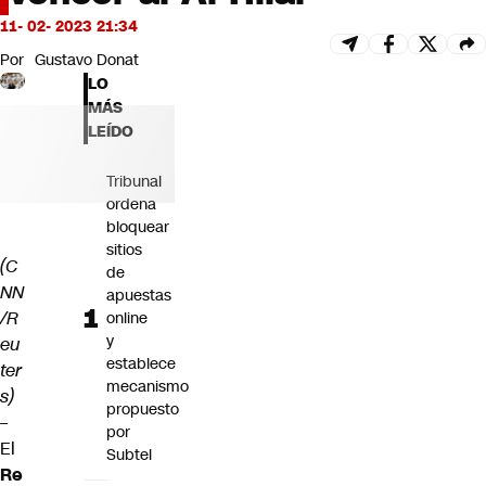
Futuro 360
11- 02- 2023 21:34
Opinión
Por
Gustavo Donat
LO
MÁS
LEÍDO
Tribunal
ordena
bloquear
sitios
(C
de
NN
apuestas
/R
online
y
eu
establece
ter
mecanismo
s)
propuesto
–
por
El
Subtel
Re