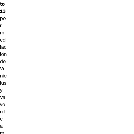
to
13
po
r
m
ed
iac
ión
de
Vi
nic
ius
y
Val
ve
rd
e
a
m