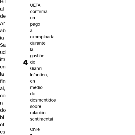
Hil
UEFA
al
confirma
de
un
Ar
pago
ab
a
exempleada
ia
durante
Sa
la
ud
gestión
ita
de
en
Gianni
la
Infantino,
fin
en
medio
al,
de
co
desmentidos
n
sobre
do
relación
bl
sentimental
et
Chile
es