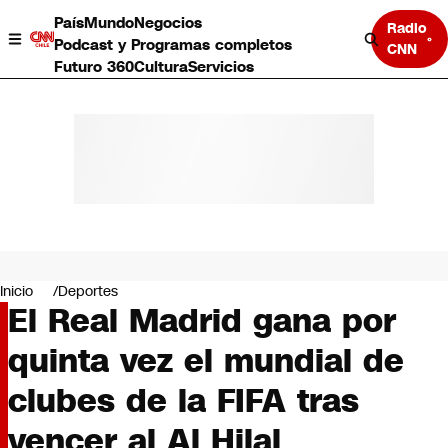
País
Mundo
Negocios
Radio
Podcast y Programas completos
CNN
Futuro 360
Cultura
Servicios
País
Mundo
Negocios
Inicio
Deportes
El Real Madrid gana por
Deportes
Programas completos
quinta vez el mundial de
Cultura
Servicios
clubes de la FIFA tras
Bits
CNN Data
vencer al Al Hilal
CNN tiempo