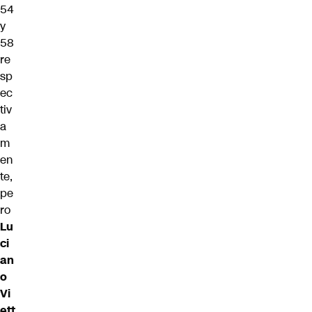
54
y
58
re
sp
ec
tiv
a
m
en
te,
pe
ro
Lu
ci
an
o
Vi
ett