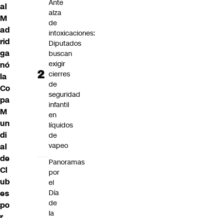
Ante
al
alza
M
de
ad
intoxicaciones:
rid
Diputados
ga
buscan
exigir
nó
cierres
la
de
Co
seguridad
pa
infantil
M
en
un
líquidos
di
de
vapeo
al
de
Panoramas
Cl
por
ub
el
Día
es
de
po
la
r