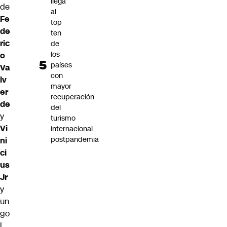
llega
de
al
Fe
top
de
ten
ric
de
los
o
países
Va
con
lv
mayor
er
recuperación
de
del
y
turismo
Vi
internacional
postpandemia
ni
ci
us
Jr
y
un
go
l