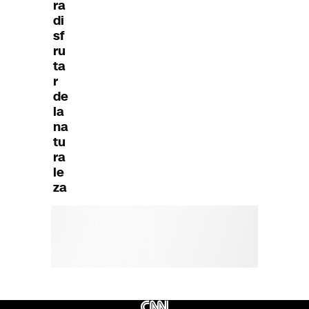
ra
di
sf
ru
ta
r
de
la
na
tu
ra
le
za