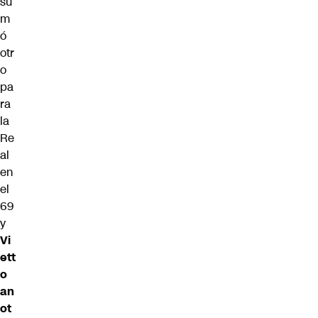
su
m
ó
otr
o
pa
ra
la
Re
al
en
el
69
y
Vi
ett
o
an
ot