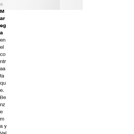
a
M
ar
eg
a
en
el
co
ntr
aa
ta
qu
e.
Be
nz
e
m
a y
Val