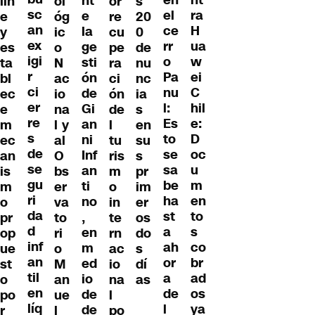
nt
lin
ol
or
s
sc
ra
el
e
e
óg
re
20
an
H
ce
la
y
ic
cu
0
ex
ua
rr
ge
es
o
pe
de
igi
w
o
sti
ta
N
ra
nu
r
ei
Pa
ón
bl
ac
ci
nc
ci
C
nu
de
ec
io
ón
ia
er
hil
l:
Gi
e
na
de
s
re
e:
Es
an
m
l y
l
en
s
D
to
ni
ec
al
tu
su
de
oc
se
Inf
an
O
ris
s
se
u
sa
an
is
bs
m
pr
gu
m
be
ti
m
er
o
im
ri
en
ha
no
o
va
in
er
da
to
st
,
pr
to
te
os
d
s
a
en
op
ri
rn
do
inf
co
ah
m
ue
o
ac
s
an
br
or
ed
st
M
io
dí
til
ad
a
io
o
an
na
as
en
os
de
de
po
ue
l
líq
ya
l
de
r
l
po