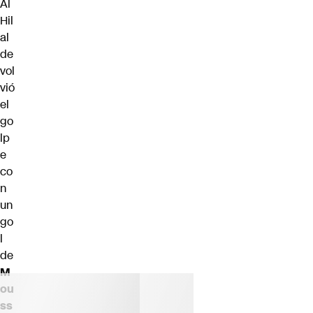
Al
Hil
al
de
vol
vió
el
go
lp
e
co
n
un
go
l
de
M
ou
ss