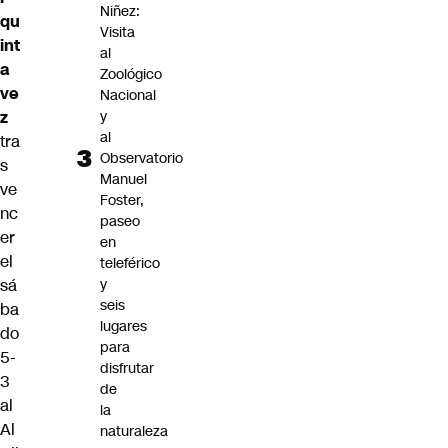
Niñez:
qu
Visita
int
al
a
Zoológico
ve
Nacional
y
z
al
tra
Observatorio
s
Manuel
ve
Foster,
nc
paseo
er
en
el
teleférico
y
sá
seis
ba
lugares
do
para
5-
disfrutar
3
de
al
la
Al
naturaleza