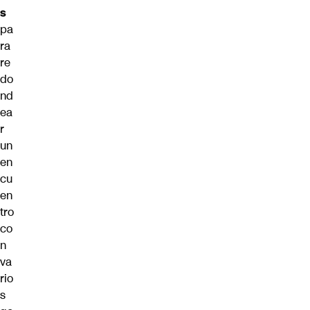
s
pa
ra
re
do
nd
ea
r
un
en
cu
en
tro
co
n
va
rio
s