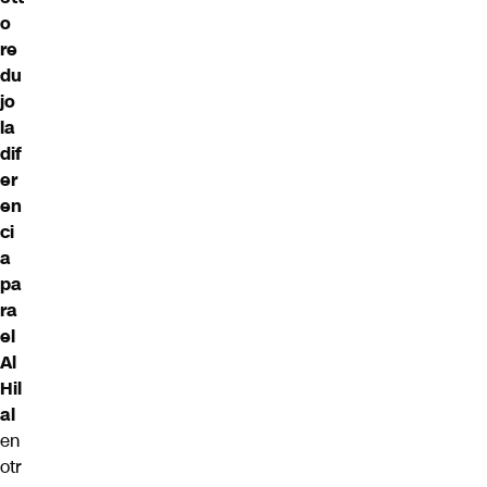
o
re
du
jo
la
dif
er
en
ci
a
pa
ra
el
Al
Hil
al
en
otr