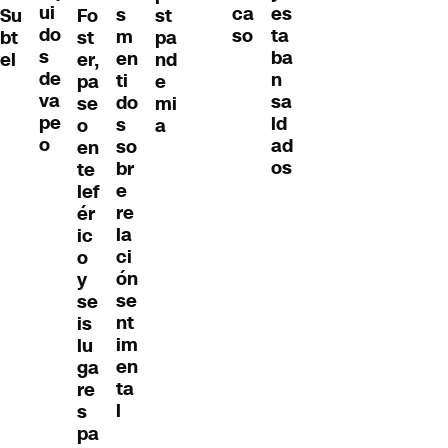
ui
es
ca
s
Su
Fo
st
do
ta
so
m
bt
st
pa
s
ba
en
el
er,
nd
de
n
ti
pa
e
va
sa
do
se
mi
pe
ld
s
o
a
o
ad
so
en
os
br
te
e
lef
re
ér
la
ic
ci
o
ón
y
se
se
nt
is
im
lu
en
ga
ta
re
l
s
pa