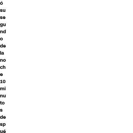
ó
su
se
gu
nd
o
de
la
no
ch
e
10
mi
nu
to
s
de
sp
ué