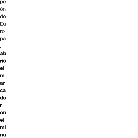
pe
ón
de
Eu
ro
pa
,
ab
rió
el
m
ar
ca
do
r
en
el
mi
nu