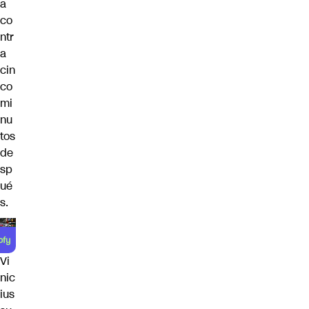
a
co
ntr
a
cin
co
mi
nu
tos
de
sp
ué
s.
Vi
nic
ius