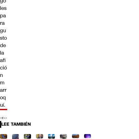
go
les
pa
ra
gu
sto
de
la
afi
ció
n
m
arr
oq
uí.
LEE TAMBIÉN