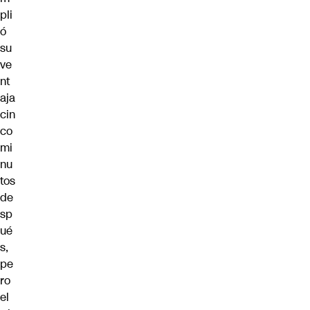
pli
ó
su
ve
nt
aja
cin
co
mi
nu
tos
de
sp
ué
s,
pe
ro
el