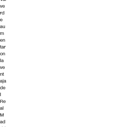
ve
rd
e
au
m
en
tar
on
la
ve
nt
aja
de
l
Re
al
M
ad