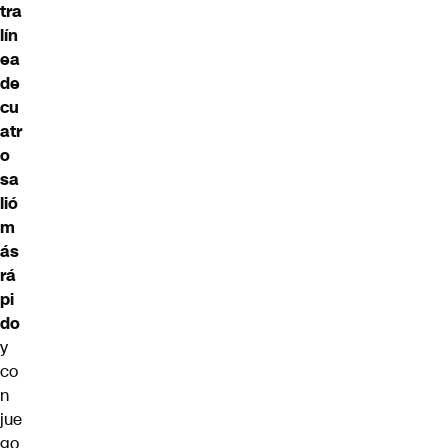
tra
lín
ea
de
cu
atr
o
sa
lió
m
ás
rá
pi
do
y
co
n
jue
go