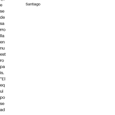
Santiago
e
se
de
sa
rro
lla
en
nu
est
ro
pa
ís.
“El
eq
ui
po
se
ad