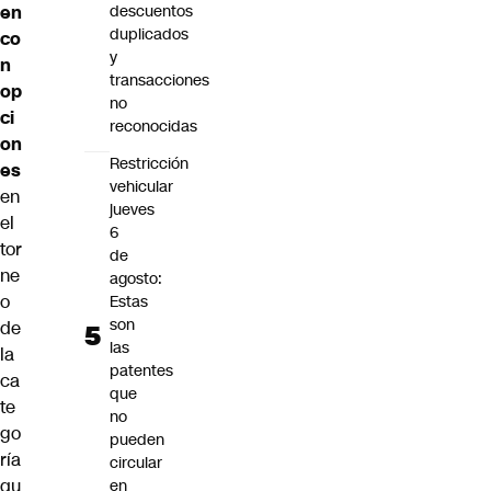
en
descuentos
duplicados
co
y
n
transacciones
op
no
ci
reconocidas
on
Restricción
es
vehicular
en
jueves
el
6
tor
de
ne
agosto:
o
Estas
son
de
las
la
patentes
ca
que
te
no
go
pueden
ría
circular
qu
en