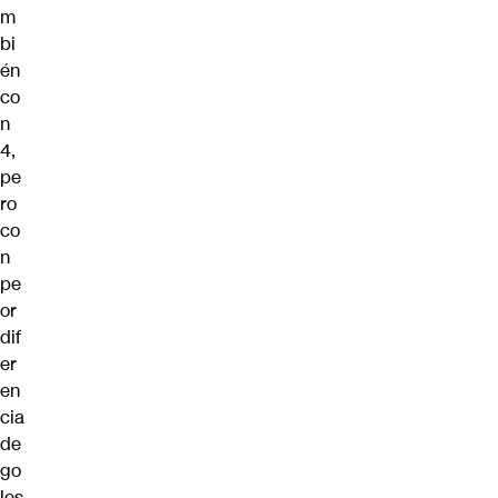
m
bi
én
co
n
4,
pe
ro
co
n
pe
or
dif
er
en
cia
de
go
les