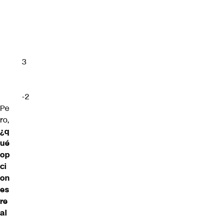
3
-2
Pe
ro,
¿q
ué
op
ci
on
es
re
al