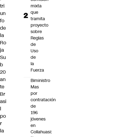
tri
mixta
que
un
tramita
fo
proyecto
de
sobre
la
Reglas
Ro
de
ja
Uso
Su
de
la
b
Fuerza
20
an
Biministro
te
Mas
por
Br
contratación
asi
de
l
196
po
jóvenes
r
en
la
Collahuasi: