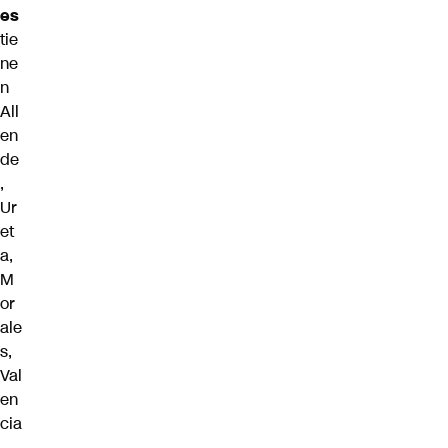
es
tie
ne
n
All
en
de
,
Ur
et
a,
M
or
ale
s,
Val
en
cia
,