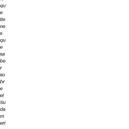
qu
e
tie
ne
s
qu
e
sa
be
r
so
br
e
el
Su
da
m
eri