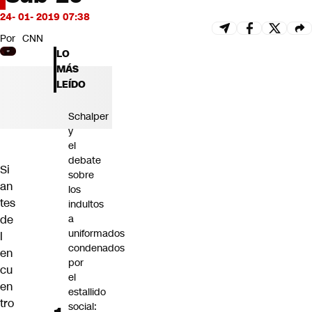
Futuro 360
24- 01- 2019 07:38
Opinión
Por
CNN
LO
MÁS
LEÍDO
Schalper
y
el
debate
Si
sobre
an
los
tes
indultos
de
a
uniformados
l
condenados
en
por
cu
el
en
estallido
tro
social: