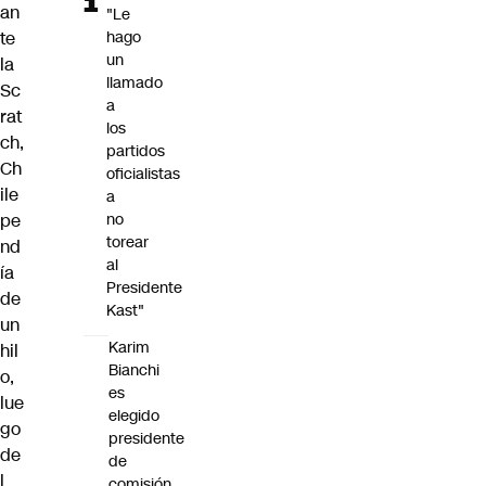
an
"Le
te
hago
un
la
llamado
Sc
a
rat
los
ch,
partidos
Ch
oficialistas
ile
a
pe
no
torear
nd
al
ía
Presidente
de
Kast"
un
Karim
hil
Bianchi
o,
es
lue
elegido
go
presidente
de
de
l
comisión