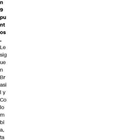
n
9
pu
nt
os
.
Le
sig
ue
n
Br
asi
l y
Co
lo
m
bi
a,
ta