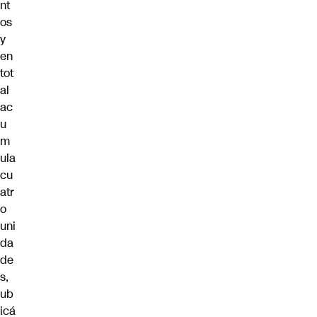
nt
os
y
en
tot
al
ac
u
m
ula
cu
atr
o
uni
da
de
s,
ub
icá