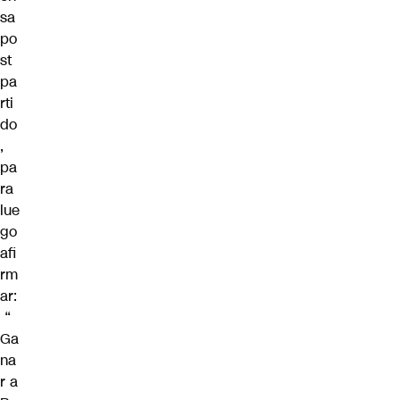
sa
po
st
pa
rti
do
,
pa
ra
lue
go
afi
rm
ar:
“
Ga
na
r a