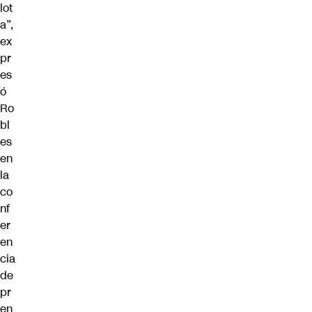
lot
a”,
ex
pr
es
ó
Ro
bl
es
en
la
co
nf
er
en
cia
de
pr
en