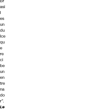
Br
asi
l
es
un
du
lce
qu
e
re
ci
be
un
en
tre
na
do
r”.
Le