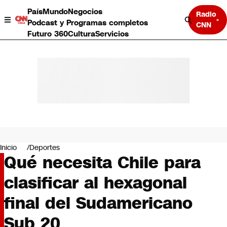
País
Mundo
Negocios
Radio
Podcast y Programas completos
CNN
Futuro 360
Cultura
Servicios
País
Mundo
Negocios
Inicio
Deportes
Qué necesita Chile para
Deportes
Programas completos
clasificar al hexagonal
Cultura
Servicios
final del Sudamericano
Bits
CNN Data
Sub 20
CNN tiempo