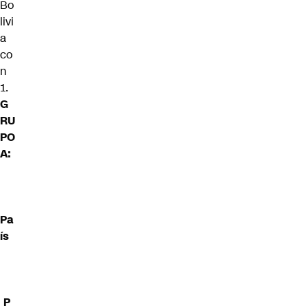
Bo
livi
a
co
n
1.
G
RU
PO
A:
Pa
ís
P