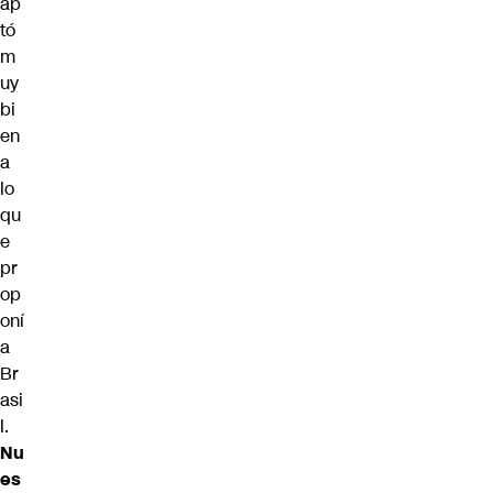
ap
tó
m
uy
bi
en
a
lo
qu
e
pr
op
oní
a
Br
asi
l.
Nu
es