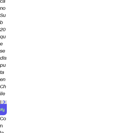
ca
no
Su
b
20
qu
e
se
dis
pu
ta
en
Ch
ile
00:00
/
01:00
Co
n
la