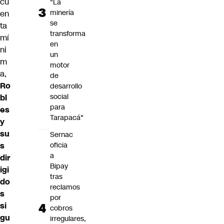
cu
"La
minería
en
se
ta
transforma
mí
en
ni
un
m
motor
a,
de
Ro
desarrollo
social
bl
para
es
Tarapacá"
y
su
Sernac
s
oficia
a
dir
Bipay
igi
tras
do
reclamos
s
por
si
cobros
gu
irregulares,