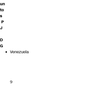
un
to
s
P
J
D
G
Venezuela
9