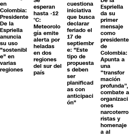
Se
De la
en
cuestiona
esperan
Espriella
Colombia:
iniciativa
hasta -12
da su
Presidente
que busca
°C:
primer
De la
declarar
Meteorolo
mensaje
Espriella
feriado el
gía emite
como
anuncia
17 de
alerta por
presidente
su uso
septiembr
heladas
de
"sostenibl
e: "Este
en dos
Colombia:
e" en
tipo de
regiones
Apunta a
varias
propuesta
del sur del
una
regiones
s deben
país
“transfor
ser
mación
planificad
profunda”,
as con
combate a
anticipaci
organizaci
ón"
ones
narcoterro
ristas y
homenaje
a al