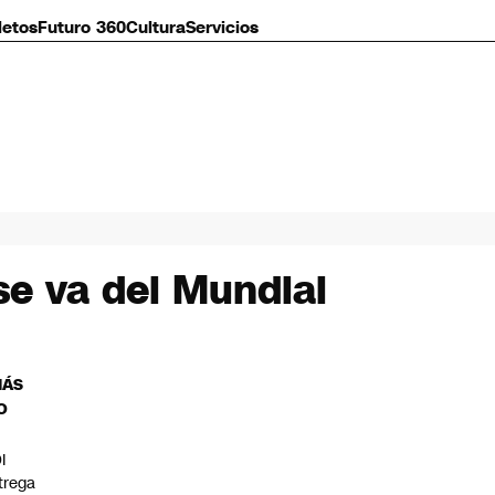
letos
Futuro 360
Cultura
Servicios
se va del Mundial
MÁS
O
I
trega