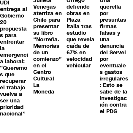
Julieta
Orrego
Una
UDI
Venegas
defiende
querella
entrega al
aterriza en
obras en
por
Gobierno
Chile para
Plaza
presuntas
20
presentar
Italia tras
firmas
propuesta
su libro
estudio
falsas y
s para
“Norteña.
que revela
una
enfrentar
Memorias
caída de
denuncia
la
de un
67% en
del Servel
emergenci
comienzo”
velocidad
por
a laboral:
en el
vehicular
eventuale
“Queremo
Centro
s gastos
s que
Cultural
irregulares
recuperar
La
: Esto se
el trabajo
Moneda
sabe de la
vuelva a
investigac
ser una
ión contra
prioridad
el PDG
nacional”