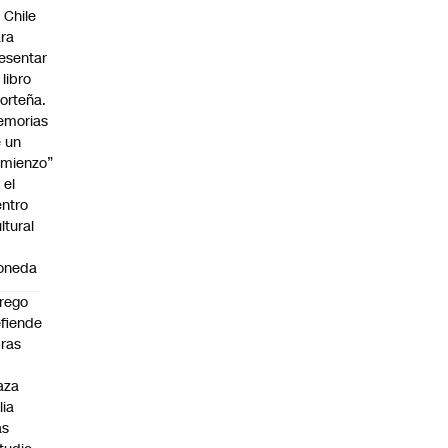
 Chile
ra
esentar
 libro
orteña.
emorias
 un
mienzo”
 el
ntro
ltural
a
oneda
rego
fiende
ras
n
aza
lia
as