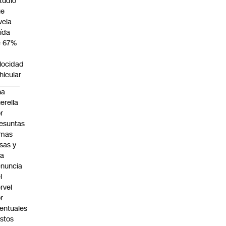
tudio
ue
vela
ída
e 67%
n
locidad
hicular
na
erella
r
esuntas
rmas
lsas y
na
nuncia
l
rvel
r
entuales
stos