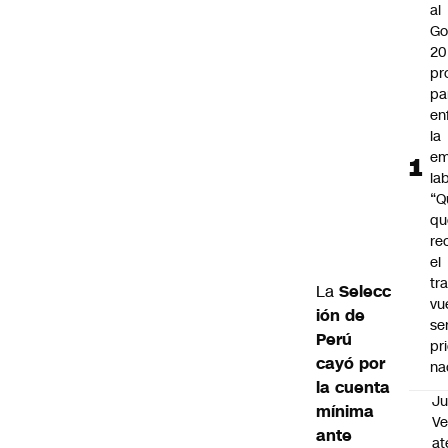
al
Go
20
pr
pa
en
la
em
la
“Q
qu
re
el
tr
La
Selecc
vu
ión de
se
Perú
pr
cayó por
na
la cuenta
Ju
mínima
V
ante
at