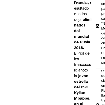
Francia,
r
en
esultado
pa
que los
pr
su
deja
elimi
“N
nados
M
del
de
mundial
co
de Rusia
en
2018.
Ce
El gol de
Cu
L
los
M
franceses
lo anotó
Or
la
joven
de
ob
estrella
e
del PSG
Pl
Kylian
Ita
Mbappe,
tr
en el