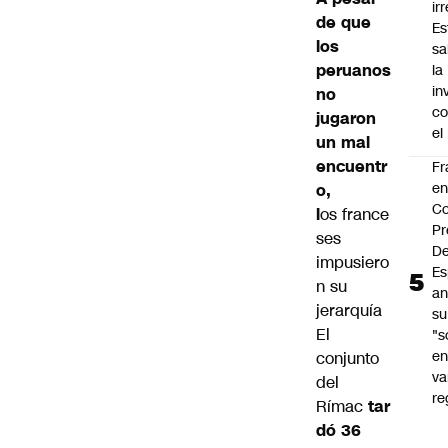
ir
de que
Es
los
sa
peruanos
la
in
no
co
jugaron
el
un mal
encuentr
Fr
e
o,
Co
l
os france
Pr
ses
De
impusiero
Es
n su
an
jerarquía
su
El
"s
e
conjunto
va
del
re
Rímac
tar
dó 36