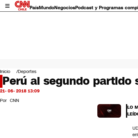
País
Mundo
Negocios
Podcast y Programas comp
País
Mundo
Inicio
Deportes
Negocios
Perú al segundo partido 
Deportes
Programas completos
21- 06- 2018 13:09
Cultura
Por
CNN
Servicios
LO 
Bits
LEÍD
CNN Data
CNN tiempo
UD
Futuro 360
en
Opinión