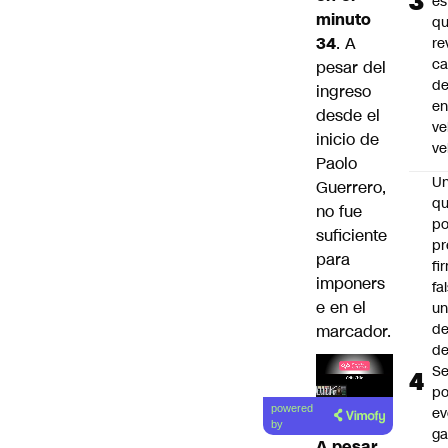
es
minuto
q
34
. A
re
ca
pesar del
d
ingreso
e
desde el
ve
inicio de
ve
Paolo
U
Guerrero,
qu
no fue
po
suficiente
pr
para
fi
imponers
fa
e en el
u
de
marcador.
de
Se
po
Lea el
powered
ev
artículo
by
ga
A pesar