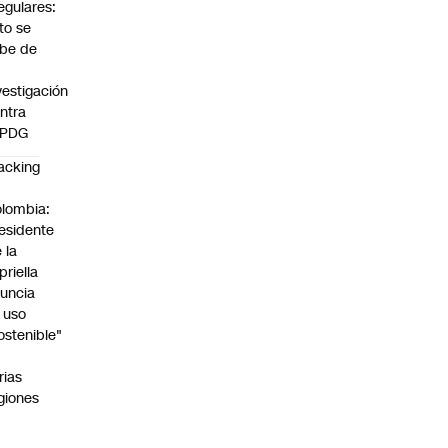
regulares:
to se
be de
vestigación
ntra
 PDG
acking
n
lombia:
esidente
 la
priella
uncia
 uso
ostenible"
n
rias
giones