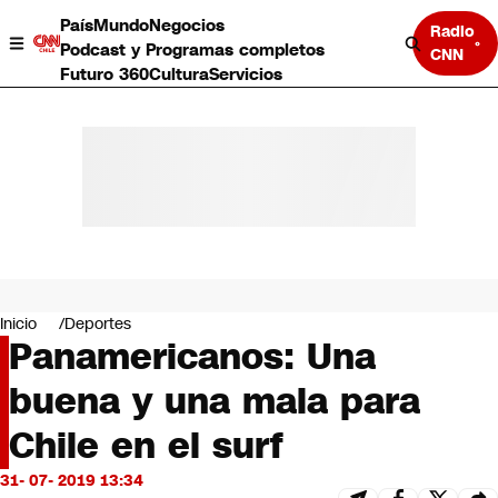
País
Mundo
Negocios
Radio
Podcast y Programas completos
CNN
Futuro 360
Cultura
Servicios
País
Mundo
Negocios
Inicio
Deportes
Panamericanos: Una
Deportes
Programas completos
buena y una mala para
Cultura
Servicios
Chile en el surf
Bits
CNN Data
31- 07- 2019 13:34
CNN tiempo