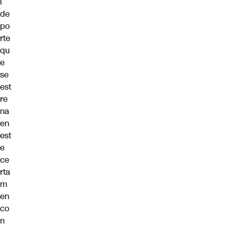
l
de
po
rte
qu
e
se
est
re
na
en
est
e
ce
rta
m
en
co
n