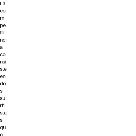
La
co
m
pe
te
nci
a
co
nsi
ste
en
do
s
su
rfi
sta
s
qu
e