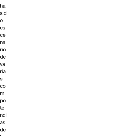
ha
sid
o
es
ce
na
rio
de
va
ria
s
co
m
pe
te
nci
as
de