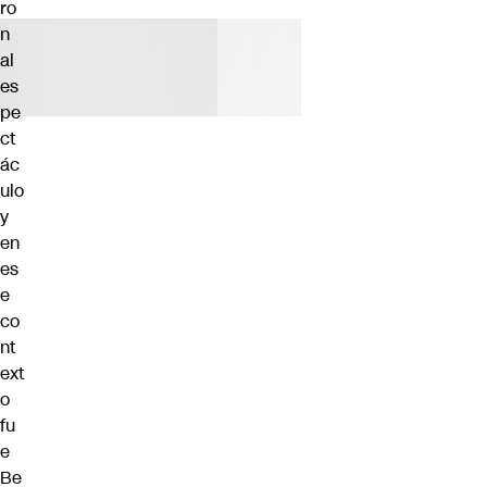
ro
n
al
es
pe
ct
ác
ulo
y
en
es
e
co
nt
ext
o
fu
e
Be