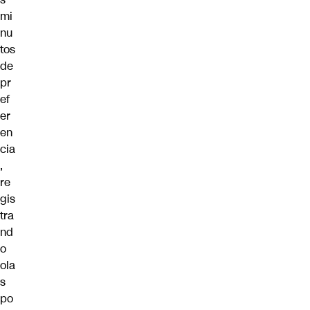
mi
nu
tos
de
pr
ef
er
en
cia
,
re
gis
tra
nd
o
ola
s
po