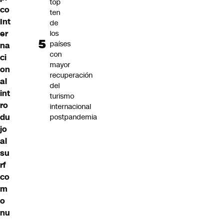
top
co
ten
Int
de
er
los
países
na
con
ci
mayor
on
recuperación
al
del
int
turismo
ro
internacional
du
postpandemia
jo
al
su
rf
co
m
o
nu