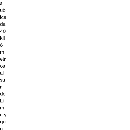
a
ub
ica
da
40
kil
ó
m
etr
os
al
su
r
de
Li
m
a y
qu
e