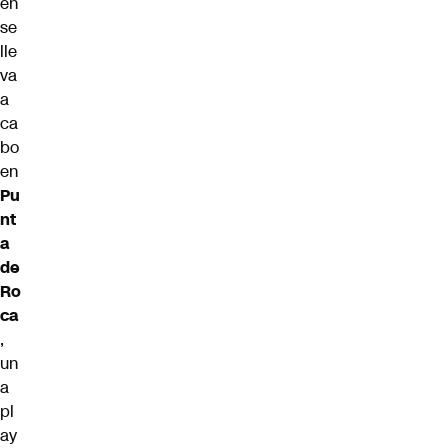
en
se
lle
va
a
ca
bo
en
Pu
nt
a
de
Ro
ca
,
un
a
pl
ay