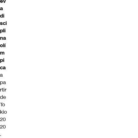
ev
a
di
sci
pli
na
olí
m
pi
ca
a
pa
rtir
de
To
kio
20
20
.