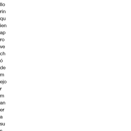
llo
rin
qu
ien
ap
ro
ve
ch
ó
de
m
ejo
r
m
an
er
a
su
s