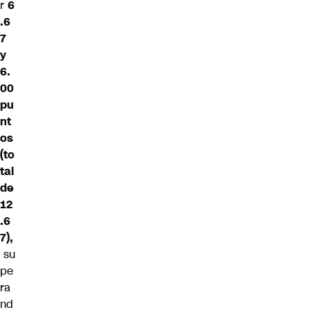
r
6
.6
7
y
6.
00
pu
nt
os
(to
tal
de
12
.6
7),
su
pe
ra
nd