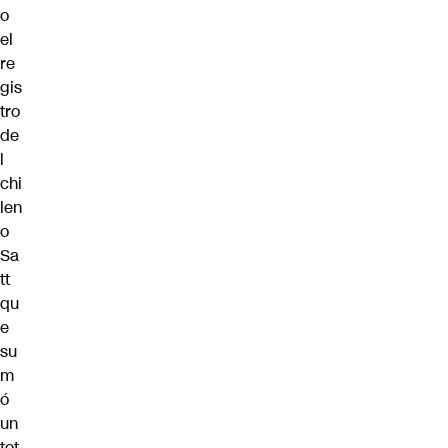
o
el
re
gis
tro
de
l
chi
len
o
Sa
tt
qu
e
su
m
ó
un
tot