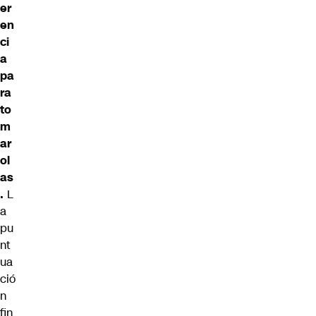
er
en
ci
a
pa
ra
to
m
ar
ol
as
.
L
a
pu
nt
ua
ció
n
fin