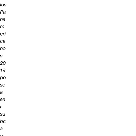
los
Pa
na
m
eri
ca
no
s
20
19
pe
se
a
se
r
su
bc
a
m