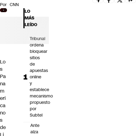
Por
CNN
Futuro 360
LO
Opinión
MÁS
LEÍDO
Tribunal
ordena
bloquear
sitios
Lo
de
s
apuestas
Pa
online
na
y
establece
m
mecanismo
eri
propuesto
ca
por
no
Subtel
s
Ante
de
alza
Li