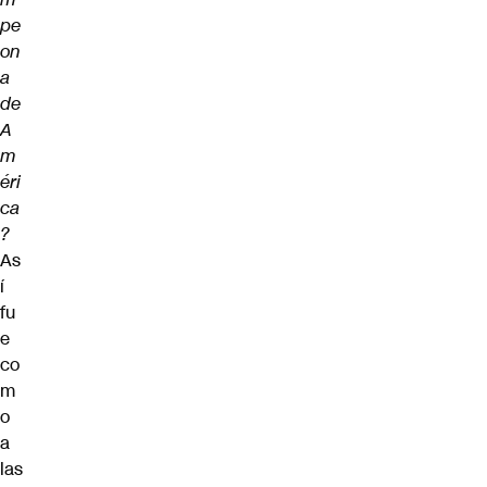
pe
on
a
de
A
m
éri
ca
?
As
í
fu
e
co
m
o
a
las