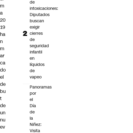
de
m
intoxicaciones:
a
Diputados
20
buscan
19
exigir
cierres
ha
de
n
seguridad
m
infantil
ar
en
ca
líquidos
do
de
el
vapeo
de
Panoramas
bu
por
t
el
de
Día
de
un
la
nu
Niñez:
ev
Visita