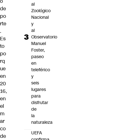
o
al
de
Zoológico
po
Nacional
rte
y
al
.
Observatorio
Es
Manuel
to
Foster,
po
paseo
rq
en
ue
teleférico
en
y
seis
20
lugares
16,
para
en
disfrutar
el
de
m
la
ar
naturaleza
co
UEFA
de
confirma