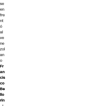
se
en
fre
nt
ó
al
ve
ne
zol
an
o
Fr
an
cis
co
Be
llo
rin
.
L