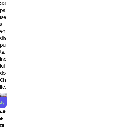
33
pa
íse
s
en
dis
pu
ta,
inc
lui
do
Ch
ile.
Le
e
ta