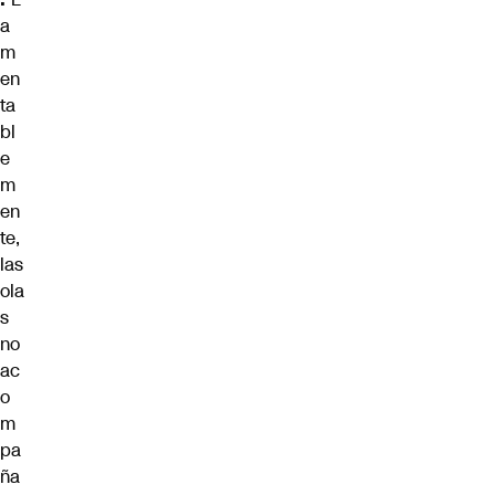
a
m
en
ta
bl
e
m
en
te,
las
ola
s
no
ac
o
m
pa
ña