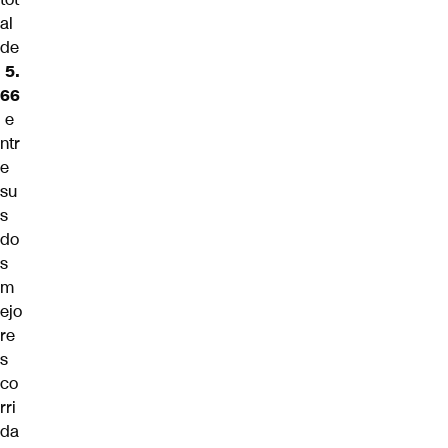
al
de
5.
66
e
ntr
e
su
s
do
s
m
ejo
re
s
co
rri
da