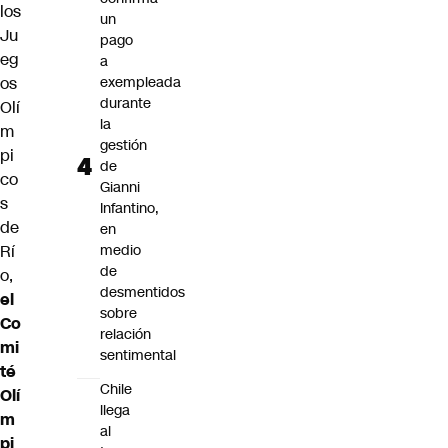
los
un
Ju
pago
eg
a
os
exempleada
durante
Olí
la
m
gestión
pi
de
co
Gianni
s
Infantino,
de
en
Rí
medio
de
o,
desmentidos
el
sobre
Co
relación
mi
sentimental
té
Chile
Olí
llega
m
al
pi