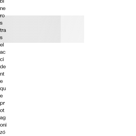
bi
ne
ro
s
tra
s
el
ac
ci
de
nt
e
qu
e
pr
ot
ag
oni
zó