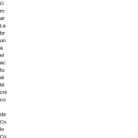
O
m
ar
La
br
un
a
el
ac
tu
al
té
cni
co
de
Co
lo
Co