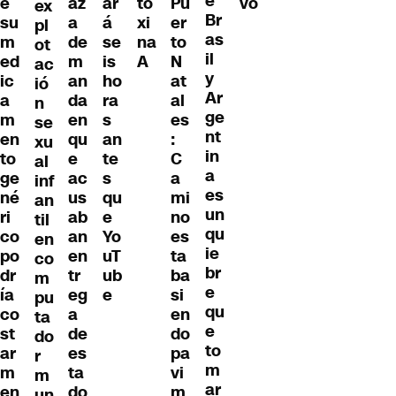
e
e
az
ar
to
Pu
vo
ex
Br
su
a
á
xi
er
pl
as
m
de
se
na
to
ot
il
ed
m
is
A
N
ac
y
ic
an
ho
at
ió
Ar
a
da
ra
al
n
ge
m
en
s
es
se
nt
en
qu
an
:
xu
in
to
e
te
C
al
a
ge
ac
s
a
inf
es
né
us
qu
mi
an
un
ri
ab
e
no
til
qu
co
an
Yo
es
en
ie
po
en
uT
ta
co
br
dr
tr
ub
ba
m
e
ía
eg
e
si
pu
qu
co
a
en
ta
e
st
de
do
do
to
ar
es
pa
r
m
m
ta
vi
m
ar
en
do
m
un