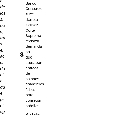
e
Banco
de
Consorcio
los
sufre
al
derrota
judicial:
bo
Corte
s,
Suprema
tra
rechaza
s
demanda
el
en
ac
que
ci
acusaban
entrega
de
de
nt
estados
e
financieros
qu
falsos
e
para
pr
conseguir
ot
créditos
ag
Rockstar