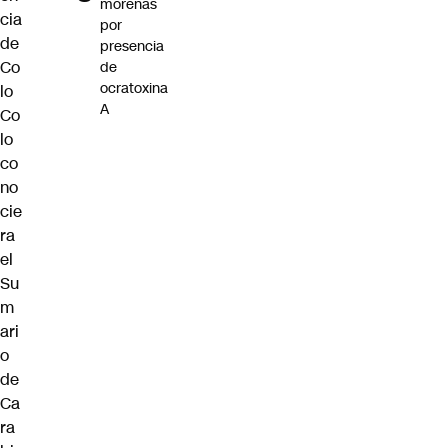
morenas
cia
por
de
presencia
Co
de
ocratoxina
lo
A
Co
lo
co
no
cie
ra
el
Su
m
ari
o
de
Ca
ra