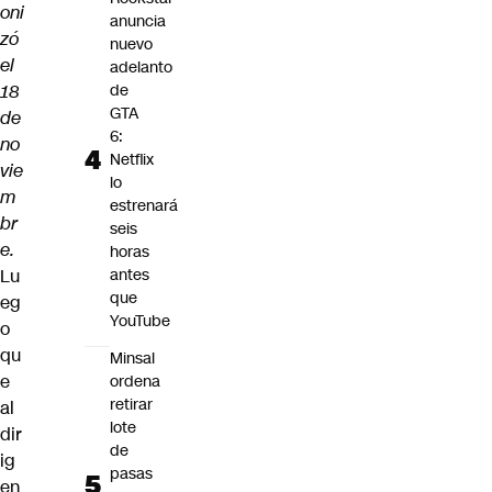
oni
anuncia
zó
nuevo
el
adelanto
18
de
GTA
de
6:
no
Netflix
vie
lo
m
estrenará
br
seis
e.
horas
Lu
antes
que
eg
YouTube
o
qu
Minsal
e
ordena
retirar
al
lote
dir
de
ig
pasas
en