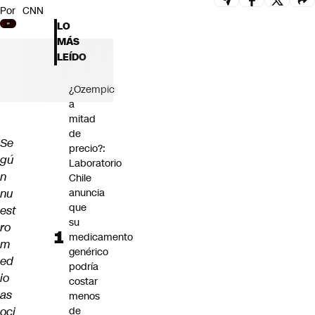
Por
CNN
Futuro 360
LO
Opinión
MÁS
LEÍDO
¿Ozempic
a
mitad
de
Se
precio?:
gú
Laboratorio
n
Chile
nu
anuncia
que
est
su
ro
medicamento
m
genérico
ed
podría
io
costar
as
menos
oci
de