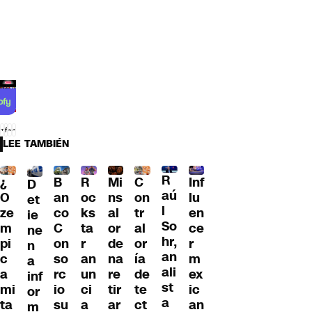
LEE TAMBIÉN
R
¿
B
R
Mi
C
Inf
D
aú
O
an
oc
ns
on
lu
et
l
ze
co
ks
al
tr
en
ie
So
m
C
ta
or
al
ce
ne
hr,
pi
on
r
de
or
r
n
an
c
so
an
na
ía
m
a
ali
a
rc
un
re
de
ex
inf
st
mi
io
ci
tir
te
ic
or
a
ta
su
a
ar
ct
an
m