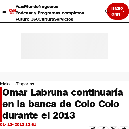
País
Mundo
Negocios
Radio
Podcast y Programas completos
CNN
Futuro 360
Cultura
Servicios
País
Mundo
Negocios
Inicio
Deportes
Omar Labruna continuaría
Deportes
Programas completos
en la banca de Colo Colo
Cultura
Servicios
durante el 2013
Bits
CNN Data
01- 12- 2012 13:51
CNN tiempo