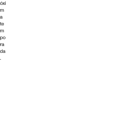
óxi
m
a
te
m
po
ra
da
.