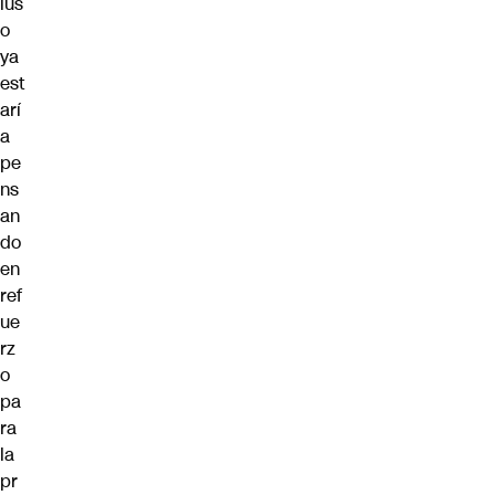
lus
o
ya
est
arí
a
pe
ns
an
do
en
ref
ue
rz
o
pa
ra
la
pr