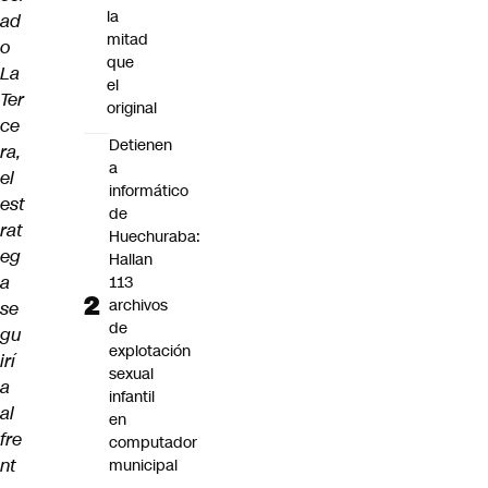
la
ad
mitad
o
que
La
el
Ter
original
ce
Detienen
ra,
a
el
informático
est
de
rat
Huechuraba:
eg
Hallan
a
113
archivos
se
de
gu
explotación
irí
sexual
a
infantil
al
en
fre
computador
nt
municipal