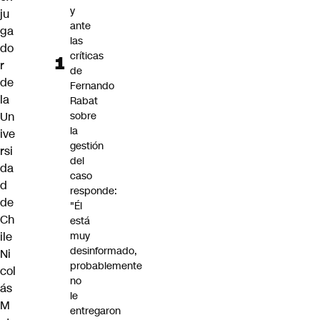
y
ju
ante
ga
las
do
críticas
r
de
de
Fernando
la
Rabat
Un
sobre
la
ive
gestión
rsi
del
da
caso
d
responde:
de
"Él
Ch
está
ile
muy
desinformado,
Ni
probablemente
col
no
ás
le
M
entregaron