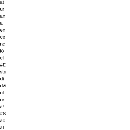
at
ur
an
a
en
ce
nd
ió
el
#E
sta
di
oVi
ct
ori
a
!
#S
ac
aT