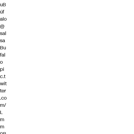
uB
úf
alo
@
sal
sa
Bu
fal
o
pi
c.t
wit
ter
.co
m/
L
m
m
0P