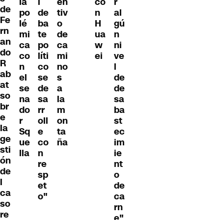
la
l
en
co
r
de
po
de
tiv
n
al
Fe
lé
ba
o
H
gú
rn
mi
te
de
ua
n
an
ca
po
ca
w
ni
do
co
líti
mi
ei
ve
R
n
co
no
l
ab
el
se
s
de
at
se
de
a
de
so
na
sa
la
sa
br
do
rr
m
ba
e
r
oll
on
st
la
Sq
e
ta
ec
ge
ue
co
ña
im
sti
lla
n
ie
ón
re
nt
de
sp
o
l
et
de
ca
o"
ca
so
rn
re
e"