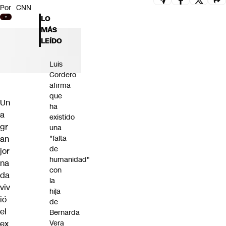
Por
CNN
Futuro 360
LO
Opinión
MÁS
LEÍDO
Luis
Cordero
afirma
que
Un
ha
a
existido
gr
una
an
"falta
de
jor
humanidad"
na
con
da
la
viv
hija
ió
de
el
Bernarda
ex
Vera