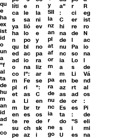
qu
y
líti
e
n
a"
r
R
e
SII
ca
le
la
:
ci
eg
ha
la
s
sa
ni
C
er
ist
ex
nz
ya
lió
ev
hi
re
ro
ist
an
ha
lo
e
na
de
N
id
pl
n
po
y
de
l
ac
o
at
qu
bl
no
nu
Pa
io
un
af
ed
ac
pa
nc
so
na
a
or
ad
io
ra
ia
Lo
l
"f
m
o
na
liz
a
s
de
al
a
co
l":
ar
m
Li
Vá
ta
pa
m
Fe
se
en
be
nd
de
ra
pl
ri
":
az
rt
al
hu
de
et
as
C
as
ad
os
m
nu
a
Li
en
de
or
:
an
nc
m
br
tr
Es
es
Pi
id
ia
en
es
os
ta
:
de
ad
r
te
re
de
do
"S
eli
"
ne
su
ch
sk
s
i
mi
co
go
pe
az
i
U
es
na