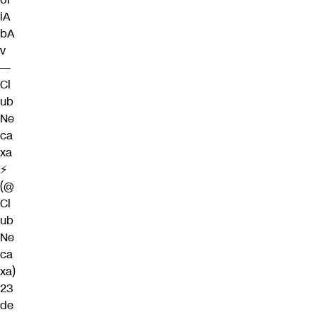
iA
bA
v
—
Cl
ub
Ne
ca
xa
⚡
(@
Cl
ub
Ne
ca
xa)
23
de