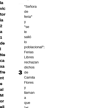
la
"Señora
vic
de
tor
feria"
ia
y
2
"se
a
le
salió
1
lo
de
poblacional":
l
Ferias
Ne
Libres
ca
rechazan
xa
dichos
fre
de
Camila
nt
Flores
e
y
al
llaman
M
a
or
que
eli
"el