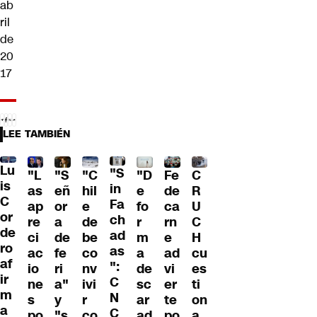
ab
ril
de
20
17
LEE TAMBIÉN
Lu
"S
"L
"S
"C
"D
Fe
C
is
in
as
eñ
hil
e
de
R
C
Fa
ap
or
e
fo
ca
U
or
ch
re
a
de
r
rn
C
de
ad
ci
de
be
m
e
H
ro
as
ac
fe
co
a
ad
cu
af
":
io
ri
nv
de
vi
es
ir
C
ne
a"
ivi
sc
er
ti
m
N
s
y
r
ar
te
on
a
C
po
"s
co
ad
po
a