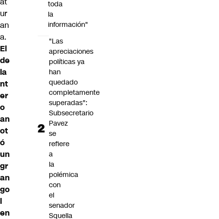
at
toda
ur
la
an
información"
a.
"Las
El
apreciaciones
de
políticas ya
la
han
quedado
nt
completamente
er
superadas":
o
Subsecretario
an
Pavez
ot
se
ó
refiere
un
a
la
gr
polémica
an
con
go
el
l
senador
en
Squella