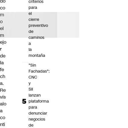
do
criterios
co
para
el
m
cierre
o
preventivo
el
de
m
caminos
ejo
a
r
la
de
montaña
la
"Sin
fe
Fachadas":
ch
CNC
a.
y
SII
Re
lanzan
vís
plataforma
alo
para
a
denunciar
co
negocios
nti
de