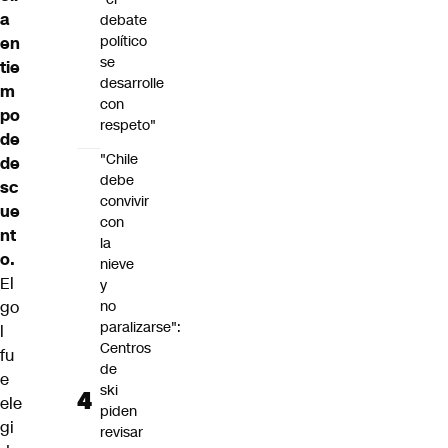
a
debate
político
en
se
tie
desarrolle
m
con
po
respeto"
de
"Chile
de
debe
sc
convivir
ue
con
nt
la
o.
nieve
El
y
go
no
paralizarse":
l
Centros
fu
de
e
ski
ele
piden
gi
revisar