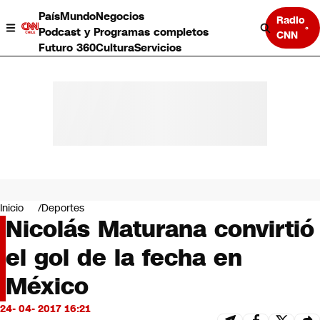
País
Mundo
Negocios
Radio
Podcast y Programas completos
CNN
Futuro 360
Cultura
Servicios
País
Mundo
Negocios
Inicio
Deportes
Nicolás Maturana convirtió
Deportes
Programas completos
el gol de la fecha en
Cultura
Servicios
México
Bits
CNN Data
24- 04- 2017 16:21
CNN tiempo